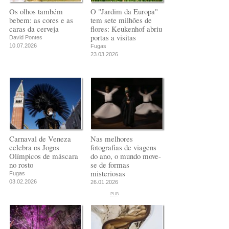
Os olhos também
O "Jardim da Europa"
bebem: as cores e as
tem sete milhões de
caras da cerveja
flores: Keukenhof abriu
portas a visitas
David Pontes
10.07.2026
Fugas
23.03.2026
Carnaval de Veneza
Nas melhores
celebra os Jogos
fotografias de viagens
Olímpicos de máscara
do ano, o mundo move-
no rosto
se de formas
misteriosas
Fugas
03.02.2026
26.01.2026
PUB
PUB
PUB