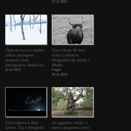
27.11.2023
Uma nevasca e muitas
Uma chega de bois
outras paisagens
vence concurso
naturais (sem
fotográfico da Amar o
Inteligência Artificial)
Minho
22.11.2023
Fugas
09.11.2023
Uma raposa e uma
As gigantes verdes e
árvore. Eis o fotógrafo
outros pequenos seres