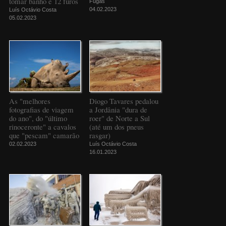
tomar banho e 12 furos
Fugas
04.02.2023
Luís Octávio Costa
05.02.2023
As "melhores
Diogo Tavares pedalou
fotografias de viagem
a Jordânia "dura de
do ano", do "último
roer" de Norte a Sul
rinoceronte" a cavalos
(até um dos pneus
que "pescam" camarão
rasgar)
02.02.2023
Luís Octávio Costa
16.01.2023