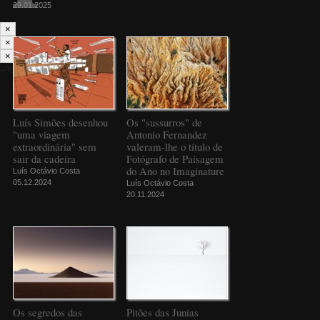
29.01.2025
×
×
×
--%>
Luís Simões desenhou
Os "sussurros" de
"uma viagem
Antonio Fernandez
extraordinária" sem
valeram-lhe o título de
sair da cadeira
Fotógrafo de Paisagem
do Ano no Imaginature
Luís Octávio Costa
05.12.2024
Luís Octávio Costa
20.11.2024
Os segredos das
Pitões das Junias