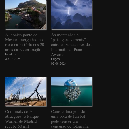
A icónica ponte de
As montanhas e
Mostar: mergulhos no
"paisagens surreais"
rio e na história nos 20
entre os vencedores dos
anos da reconstrução
International Pano
Awards
Reuters
30.07.2024
Fugas
01.06.2024
Com mais de 30
Como a imagem de
atracções, o Parque
uma bola de futebol
Warner de Madrid
pode vencer um
recebe 50 mil
concurso de fotografia