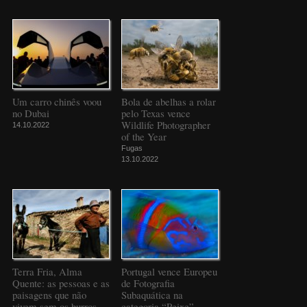
Um carro chinês voou
Bola de abelhas a rolar
no Dubai
pelo Texas vence
Wildlife Photographer
14.10.2022
of the Year
Fugas
13.10.2022
Terra Fria, Alma
Portugal vence Europeu
Quente: as pessoas e as
de Fotografia
paisagens que não
Subaquática na
vivem sem os burros
categoria “Peixe”