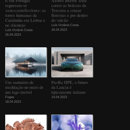
E em Portugal
Azores Bravos Trail:
ergueram-se
correr as belezas da
<em>castells</em>: as
Terceira a cruzar
torres humanas da
florestas e por dentro
Catalunha em Lisboa e
do vulcão
no Alentejo
Luís Octávio Costa
26.04.2023
Luís Octávio Costa
26.04.2023
Um santuário de
Pu+Ra HPE, o futuro
meditação no meio de
da Lancia é
um lago imóvel
tipicamente italiano
Fugas
14.04.2023
18.04.2023