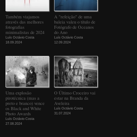
Também viajamos
A "refeição" de uma
através das melhores
baleia valeu o título de
fotografias
Fotógrafo de Oceanos
minimalistas de 2024
do Ano
Luís Octávio Costa
Luís Octávio Costa
18.09.2024
12.09.2024
Uma explosão
O Último Croceiro vai
pirotécnica (mas a
estar na Branda da
preto e branco) vence
Aveleira
os Black and White
Luís Octávio Costa
Photo Awards
31.07.2024
Luís Octávio Costa
27.08.2024