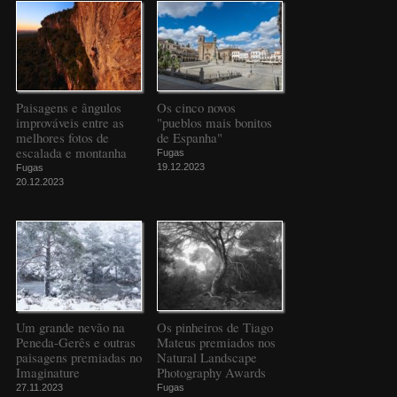
Paisagens e ângulos
Os cinco novos
improváveis entre as
"pueblos mais bonitos
melhores fotos de
de Espanha"
escalada e montanha
Fugas
19.12.2023
Fugas
20.12.2023
Um grande nevão na
Os pinheiros de Tiago
Peneda-Gerês e outras
Mateus premiados nos
paisagens premiadas no
Natural Landscape
Imaginature
Photography Awards
27.11.2023
Fugas