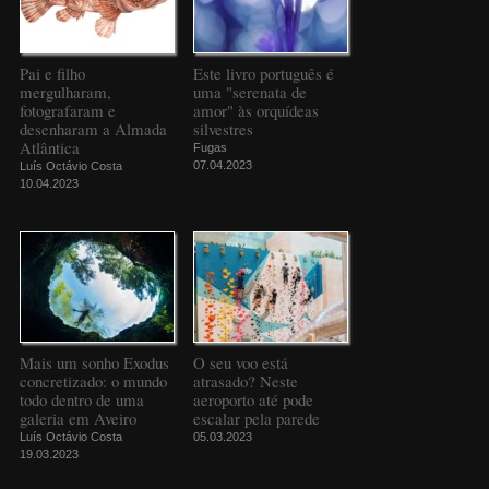
Pai e filho
Este livro português é
mergulharam,
uma "serenata de
fotografaram e
amor" às orquídeas
desenharam a Almada
silvestres
Atlântica
Fugas
07.04.2023
Luís Octávio Costa
10.04.2023
Mais um sonho Exodus
O seu voo está
concretizado: o mundo
atrasado? Neste
todo dentro de uma
aeroporto até pode
galeria em Aveiro
escalar pela parede
Luís Octávio Costa
05.03.2023
19.03.2023