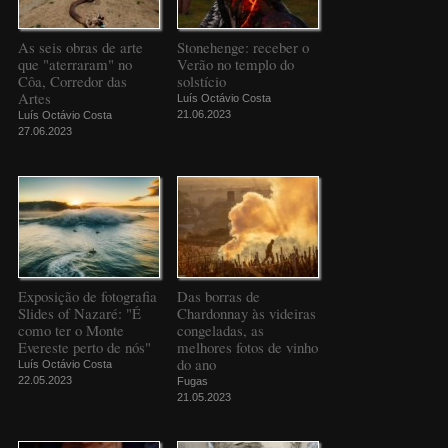
As seis obras de arte
Stonehenge: receber o
que "aterraram" no
Verão no templo do
Côa, Corredor das
solstício
Artes
Luís Octávio Costa
21.06.2023
Luís Octávio Costa
27.06.2023
Exposição de fotografia
Das borras de
Slides of Nazaré: "É
Chardonnay às videiras
como ter o Monte
congeladas, as
Evereste perto de nós"
melhores fotos de vinho
do ano
Luís Octávio Costa
22.05.2023
Fugas
21.05.2023