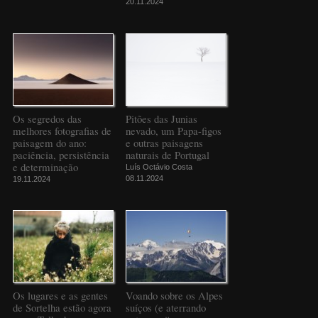
20.11.2024
Os segredos das
Pitões das Junias
melhores fotografias de
nevado, um Papa-figos
paisagem do ano:
e outras paisagens
paciência, persistência
naturais de Portugal
e determinação
Luís Octávio Costa
08.11.2024
19.11.2024
Os lugares e as gentes
Voando sobre os Alpes
de Sortelha estão agora
suíços (e aterrando