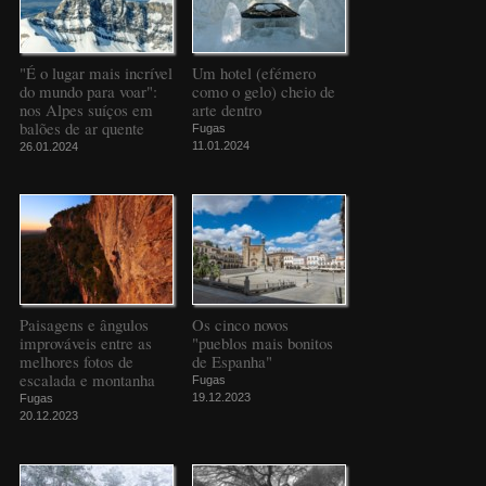
"É o lugar mais incrível
Um hotel (efémero
do mundo para voar":
como o gelo) cheio de
nos Alpes suíços em
arte dentro
balões de ar quente
Fugas
11.01.2024
26.01.2024
Paisagens e ângulos
Os cinco novos
improváveis entre as
"pueblos mais bonitos
melhores fotos de
de Espanha"
escalada e montanha
Fugas
19.12.2023
Fugas
20.12.2023