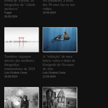
Póvoa de Varzim, as
No Soalheiro, a festa
fotografias da "cidade
dos 50 anos faz-se nas
inclusiva"
vinhas
Fugas
19.09.2024
26.09.2024
Também viajamos
A "refeição" de uma
através das melhores
baleia valeu o título de
fotografias
Fotógrafo de Oceanos
minimalistas de 2024
do Ano
Luís Octávio Costa
Luís Octávio Costa
18.09.2024
12.09.2024