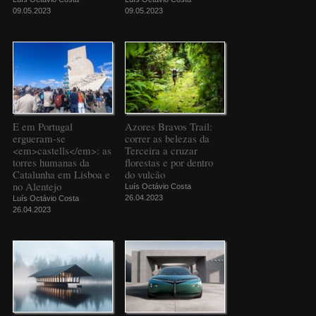
09.05.2023
09.05.2023
E em Portugal
Azores Bravos Trail:
ergueram-se
correr as belezas da
<em>castells</em>: as
Terceira a cruzar
torres humanas da
florestas e por dentro
Catalunha em Lisboa e
do vulcão
no Alentejo
Luís Octávio Costa
26.04.2023
Luís Octávio Costa
26.04.2023