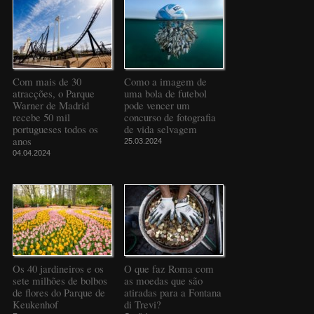
Com mais de 30
Como a imagem de
atracções, o Parque
uma bola de futebol
Warner de Madrid
pode vencer um
recebe 50 mil
concurso de fotografia
portugueses todos os
de vida selvagem
anos
25.03.2024
04.04.2024
Os 40 jardineiros e os
O que faz Roma com
sete milhões de bolbos
as moedas que são
de flores do Parque de
atiradas para a Fontana
Keukenhof
di Trevi?