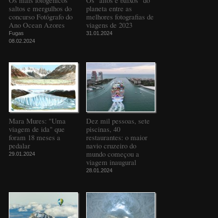
saltos e mergulhos do
planeta entre as
concurso Fotógrafo do
melhores fotografias de
Ano Ocean Azores
viagens de 2023
Fugas
31.01.2024
08.02.2024
Mara Mures: "Uma
Dez mil pessoas, sete
viagem de ida" que
piscinas, 40
foram 18 meses a
restaurantes: o maior
pedalar
navio cruzeiro do
mundo começou a
29.01.2024
viagem inaugural
28.01.2024