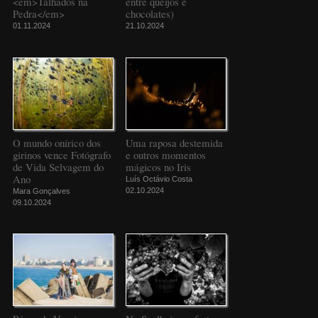
<em>Talhados na
entre queijos e
Pedra</em>
chocolates)
01.11.2024
21.10.2024
O mundo onírico dos
Uma raposa destemida
girinos vence Fotógrafo
e outros momentos
de Vida Selvagem do
mágicos no Iris
Ano
Luís Octávio Costa
02.10.2024
Mara Gonçalves
09.10.2024