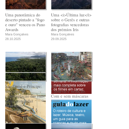
Uma panorâmica do
Uma <i>Última luz</i>
deserto pintado a "fogo
sobre o Gerês e outras
e ouro" venceu os Pano
fotografias vencedoras
Awards
dos prémios Iris
Mara Gonçalves
Mara Gonçalves
28.10.2025
29.09.2025
Fugas em papel
São Tomé e Príncipe:
Em Veneza, o
um olhar de
Carnaval é sedução.
contemplação das suas
Com e sem máscaras
áreas protegidas
Fugas
18.02.2025
Jorge Araújo
24.03.2025