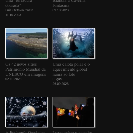
uma "ferradura
Islândia à Caverna
dourada"
Fantasma
Luís Octávio Costa
09.10.2023
11.10.2023
Os 42 novos sítios
Uma calota polar e o
Património Mundial da
aquecimento global
UNESCO em imagens
numa só foto
02.10.2023
Fugas
26.09.2023
A Fotógrafa Oceânica
Luzes sobre o castelo: