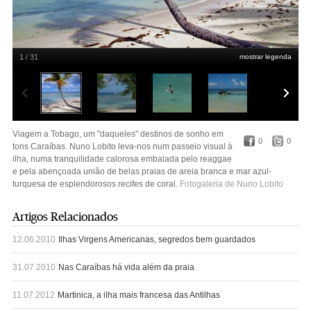
1 / 31
mostrar legenda
Nuno Lobito
Viagem a Tobago, um "daqueles" destinos de sonho em
0
0
tons Caraíbas. Nuno Lobito leva-nos num passeio visual à
ilha, numa tranquilidade calorosa embalada pelo reaggae
e pela abençoada união de belas praias de areia branca e mar azul-
turquesa de esplendorosos recifes de coral.
Fotogaleria de Nuno Lobito
Artigos Relacionados
12.06.2010
Ilhas Virgens Americanas, segredos bem guardados
31.07.2010
Nas Caraíbas há vida além da praia
11.07.2012
Martinica, a ilha mais francesa das Antilhas