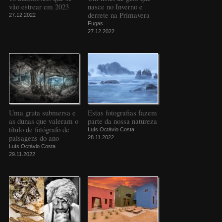
vão estrear em 2023
nasce no Inverno e
derrete na Primavera
27.12.2022
Fugas
27.12.2022
Uma gruta submersa e
Estas fotografias fazem
as dunas que valeram o
parte da nossa natureza
título de fotógrafo de
Luís Octávio Costa
paisagens do ano
28.11.2022
Luís Octávio Costa
29.11.2022