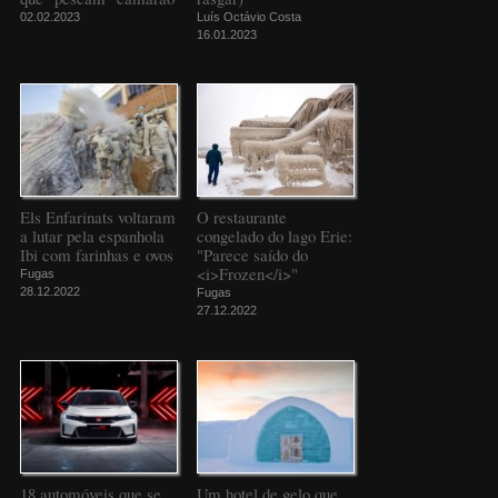
02.02.2023
Luís Octávio Costa
16.01.2023
Els Enfarinats voltaram
O restaurante
a lutar pela espanhola
congelado do lago Erie:
Ibi com farinhas e ovos
"Parece saído do
<i>Frozen</i>"
Fugas
28.12.2022
Fugas
27.12.2022
18 automóveis que se
Um hotel de gelo que