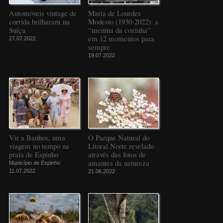
Automóveis vintage de
Maria de Lourdes
corrida brilharam na
Modesto (1930-2022): a
Suíça
“menina da cozinha”
em 12 momentos para
27.07.2022
sempre
19.07.2022
Vir a Banhos, uma
O Parque Natural do
viagem no tempo na
Litoral Norte revelado
praia de Espinho
através das fotos de
amantes da natureza
Município de Espinho
11.07.2022
21.06.2022