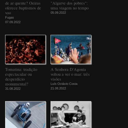
de ar quente? Oeiras
"Algarve dos pobres":
oferece baptismos de
uma viagem no tempo
voo
05.09.2022
Fugas
07.09.2022
Tomatina: tradição
A Senhora D'Agonia
espectacular ou
voltou a ver o mar: três
desperdício
visões
monumental?
Luís Octávio Costa
21.08.2022
31.08.2022