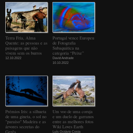
Terra Fria, Alma
Portugal vence Europeu
Quente: as pessoas e as
de Fotografia
paisagens que não
Subaquática na
vivem sem os burros
categoria “Peixe”
12.10.2022
David Andrade
10.10.2022
Prémios Iris: a silhueta
Um voo de uma coruja
de uma gineta, o sol no
e um duelo de garranos
"paraíso" Madeira e as
entre as melhores fotos
árvores secretas do
Wiki Loves Earth
Gerês
Luís Octávio Costa