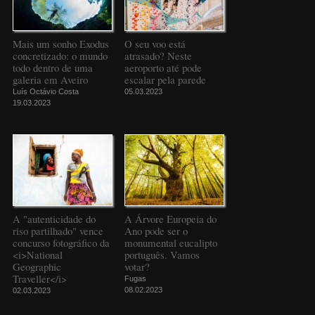
Mais um sonho Exodus
O seu voo está
concretizado: o mundo
atrasado? Neste
todo dentro de uma
aeroporto até pode
galeria em Aveiro
escalar pela parede
Luís Octávio Costa
05.03.2023
19.03.2023
A "autenticidade do
A Árvore Europeia do
riso partilhado" vence
Ano pode ser o
concurso fotográfico da
monumental eucalipto
<i>National
português. Vamos
Geographic
votar?
Traveller</i>
Fugas
08.02.2023
02.03.2023