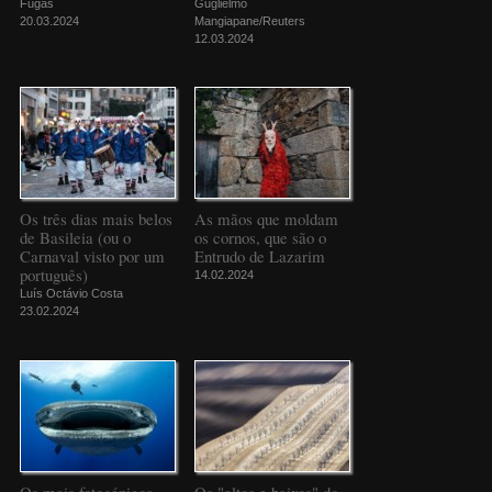
Fugas
Guglielmo
20.03.2024
Mangiapane/Reuters
12.03.2024
Os três dias mais belos
As mãos que moldam
de Basileia (ou o
os cornos, que são o
Carnaval visto por um
Entrudo de Lazarim
português)
14.02.2024
Luís Octávio Costa
23.02.2024
Os mais fotogénicos
Os "altos e baixos" do