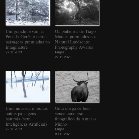
Um grande nevão na
Os pinheiros de Tiago
Peneda-Gerês e outras
Mateus premiados nos
paisagens premiadas no
Natural Landscape
Imaginature
Photography Awards
27.11.2023
Fugas
27.11.2023
Uma nevasca e muitas
Uma chega de bois
outras paisagens
vence concurso
naturais (sem
fotográfico da Amar o
Inteligência Artificial)
Minho
22.11.2023
Fugas
09.11.2023