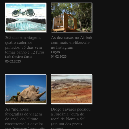
365 dias em viagem,
As dez casas no Airbnb
quatro cadernos
com mais <i>likes</i>
pintados, 75 dias sem
no Instagram
tomar banho e 12 furos
Fugas
04.02.2023
Luís Octávio Costa
05.02.2023
As "melhores
Diogo Tavares pedalou
fotografias de viagem
a Jordânia "dura de
do ano", do "último
roer" de Norte a Sul
rinoceronte" a cavalos
(até um dos pneus
que "pescam" camarão
rasgar)