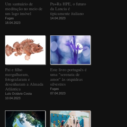
Um santuário de
Pu+Ra HPE, o futuro
meditação no meio de
da Lancia é
um lago imóvel
tipicamente italiano
Fugas
14.04.2023
18.04.2023
Pai e filho
Este livro português é
mergulharam,
uma "serenata de
fotografaram e
amor" às orquídeas
desenharam a Almada
silvestres
Atlântica
Fugas
07.04.2023
Luís Octávio Costa
10.04.2023