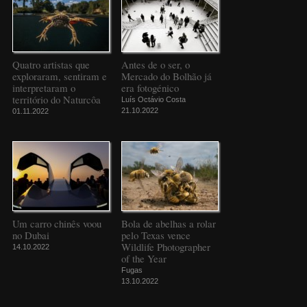
Quatro artistas que
Antes de o ser, o
exploraram, sentiram e
Mercado do Bolhão já
interpretaram o
era fotogénico
território do Naturcôa
Luís Octávio Costa
21.10.2022
01.11.2022
Um carro chinês voou
Bola de abelhas a rolar
no Dubai
pelo Texas vence
Wildlife Photographer
14.10.2022
of the Year
Fugas
13.10.2022