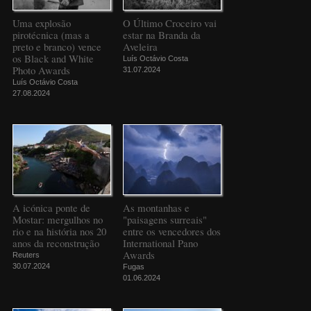
Uma explosão
O Último Croceiro vai
pirotécnica (mas a
estar na Branda da
preto e branco) vence
Aveleira
os Black and White
Luís Octávio Costa
Photo Awards
31.07.2024
Luís Octávio Costa
27.08.2024
A icónica ponte de
As montanhas e
Mostar: mergulhos no
"paisagens surreais"
rio e na história nos 20
entre os vencedores dos
anos da reconstrução
International Pano
Awards
Reuters
30.07.2024
Fugas
01.06.2024