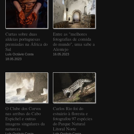
Curtas sobre duas
Entre as "melhores
aldeias portuguesas
fotografias de comida
premiadas na África do
do mundo", uma sabe a
Sul
Alentejo
Luís Octávio Costa
16.05.2023
18.05.2023
O Clube dos Corvos
Carlos Rio foi do
nas arribas do Cabo
estuário à floresta e
Espichel e outras
fotografou 97 espécies
imagens singulares da
do Parque Natural
natureza
Litoral Norte
Luís Octávio Costa
Luís Octávio Costa