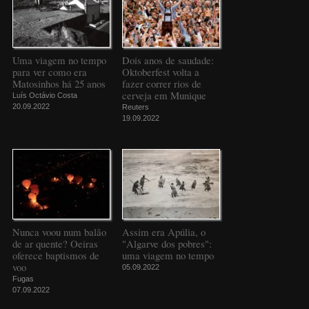
Uma viagem no tempo
Dois anos de saudade:
para ver como era
Oktoberfest volta a
Matosinhos há 25 anos
fazer correr rios de
cerveja em Munique
Luís Octávio Costa
20.09.2022
Reuters
19.09.2022
Nunca voou num balão
Assim era Apúlia, o
de ar quente? Oeiras
"Algarve dos pobres":
oferece baptismos de
uma viagem no tempo
voo
05.09.2022
Fugas
07.09.2022