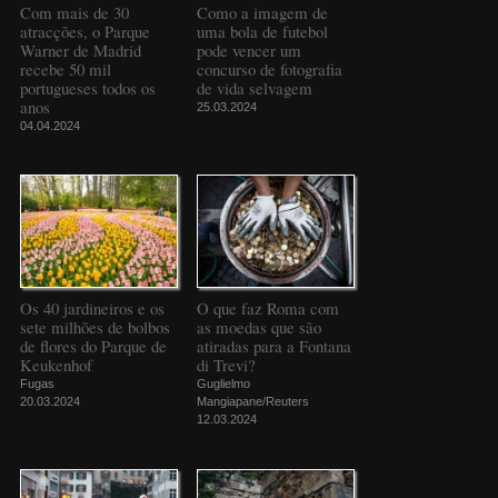
Com mais de 30
Como a imagem de
atracções, o Parque
uma bola de futebol
Warner de Madrid
pode vencer um
recebe 50 mil
concurso de fotografia
portugueses todos os
de vida selvagem
anos
25.03.2024
04.04.2024
Os 40 jardineiros e os
O que faz Roma com
sete milhões de bolbos
as moedas que são
de flores do Parque de
atiradas para a Fontana
Keukenhof
di Trevi?
Fugas
Guglielmo
20.03.2024
Mangiapane/Reuters
12.03.2024