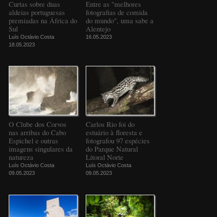
Curtas sobre duas
Entre as "melhores
aldeias portuguesas
fotografias de comida
premiadas na África do
do mundo", uma sabe a
Sul
Alentejo
Luís Octávio Costa
16.05.2023
18.05.2023
O Clube dos Corvos
Carlos Rio foi do
nas arribas do Cabo
estuário à floresta e
Espichel e outras
fotografou 97 espécies
imagens singulares da
do Parque Natural
natureza
Litoral Norte
Luís Octávio Costa
Luís Octávio Costa
09.05.2023
09.05.2023