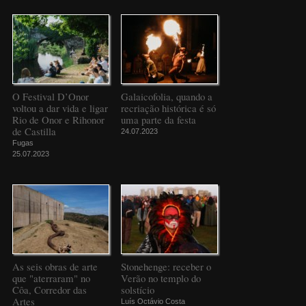
O Festival D’Onor
Galaicofolia, quando a
voltou a dar vida e ligar
recriação histórica é só
Rio de Onor e Rihonor
uma parte da festa
de Castilla
24.07.2023
Fugas
25.07.2023
As seis obras de arte
Stonehenge: receber o
que "aterraram" no
Verão no templo do
Côa, Corredor das
solstício
Artes
Luís Octávio Costa