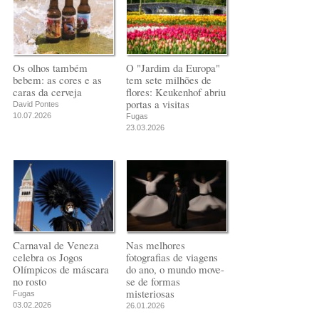
Os olhos também
O "Jardim da Europa"
bebem: as cores e as
tem sete milhões de
caras da cerveja
flores: Keukenhof abriu
portas a visitas
David Pontes
10.07.2026
Fugas
23.03.2026
Carnaval de Veneza
Nas melhores
celebra os Jogos
fotografias de viagens
Olímpicos de máscara
do ano, o mundo move-
no rosto
se de formas
misteriosas
Fugas
03.02.2026
26.01.2026