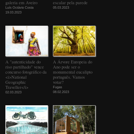
galeria em Aveiro
escalar pela parede
Luís Octávio Costa
05.03.2023
19.03.2023
A "autenticidade do
A Árvore Europeia do
riso partilhado" vence
Ano pode ser o
concurso fotográfico da
monumental eucalipto
<i>National
português. Vamos
Geographic
votar?
Traveller</i>
Fugas
08.02.2023
02.03.2023