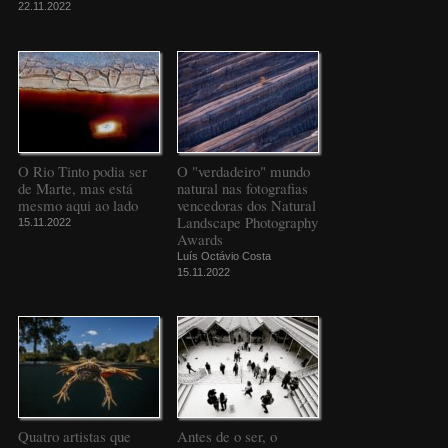
22.11.2022
O Rio Tinto podia ser
O "verdadeiro" mundo
de Marte, mas está
natural nas fotografias
mesmo aqui ao lado
vencedoras dos Natural
Landscape Photography
15.11.2022
Awards
Luís Octávio Costa
15.11.2022
Quatro artistas que
Antes de o ser, o