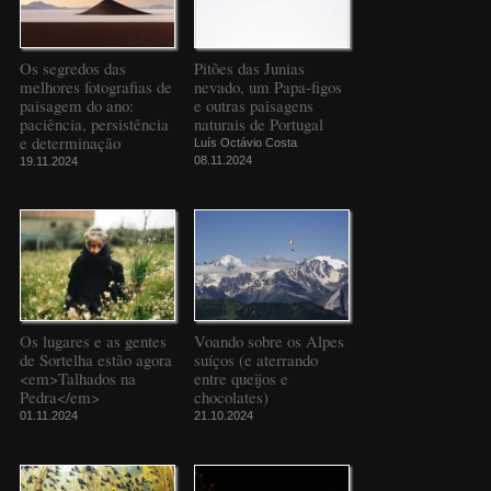
Os segredos das
Pitões das Junias
melhores fotografias de
nevado, um Papa-figos
paisagem do ano:
e outras paisagens
paciência, persistência
naturais de Portugal
e determinação
Luís Octávio Costa
08.11.2024
19.11.2024
Os lugares e as gentes
Voando sobre os Alpes
de Sortelha estão agora
suíços (e aterrando
<em>Talhados na
entre queijos e
Pedra</em>
chocolates)
01.11.2024
21.10.2024