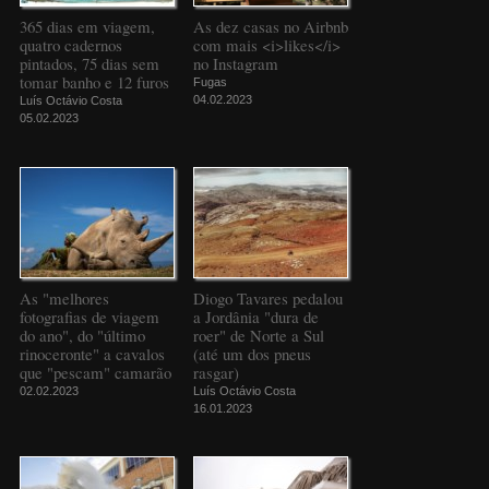
365 dias em viagem,
As dez casas no Airbnb
quatro cadernos
com mais <i>likes</i>
pintados, 75 dias sem
no Instagram
tomar banho e 12 furos
Fugas
04.02.2023
Luís Octávio Costa
05.02.2023
As "melhores
Diogo Tavares pedalou
fotografias de viagem
a Jordânia "dura de
do ano", do "último
roer" de Norte a Sul
rinoceronte" a cavalos
(até um dos pneus
que "pescam" camarão
rasgar)
02.02.2023
Luís Octávio Costa
16.01.2023