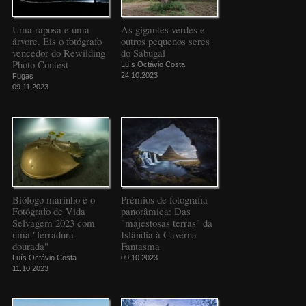
Uma raposa e uma
As gigantes verdes e
árvore. Eis o fotógrafo
outros pequenos seres
vencedor do Rewilding
do Sabugal
Photo Contest
Luís Octávio Costa
24.10.2023
Fugas
09.11.2023
Biólogo marinho é o
Prémios de fotografia
Fotógrafo de Vida
panorâmica: Das
Selvagem 2023 com
"majestosas terras" da
uma "ferradura
Islândia à Caverna
dourada"
Fantasma
Luís Octávio Costa
09.10.2023
11.10.2023