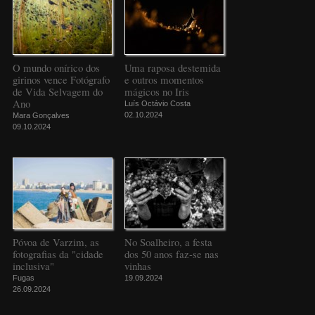
O mundo onírico dos
Uma raposa destemida
girinos vence Fotógrafo
e outros momentos
de Vida Selvagem do
mágicos no Iris
Ano
Luís Octávio Costa
02.10.2024
Mara Gonçalves
09.10.2024
Póvoa de Varzim, as
No Soalheiro, a festa
fotografias da "cidade
dos 50 anos faz-se nas
inclusiva"
vinhas
Fugas
19.09.2024
26.09.2024