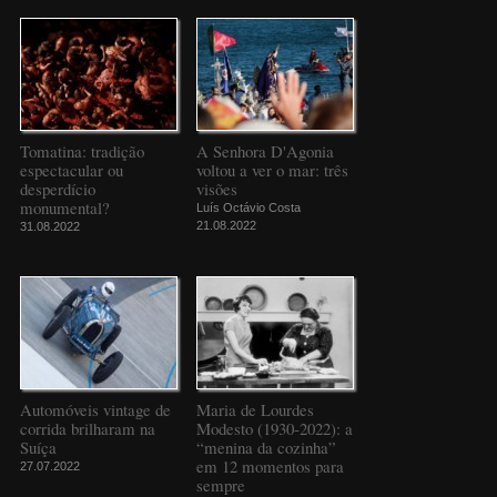
Tomatina: tradição
A Senhora D'Agonia
espectacular ou
voltou a ver o mar: três
desperdício
visões
monumental?
Luís Octávio Costa
21.08.2022
31.08.2022
Automóveis vintage de
Maria de Lourdes
corrida brilharam na
Modesto (1930-2022): a
Suíça
“menina da cozinha”
em 12 momentos para
27.07.2022
sempre