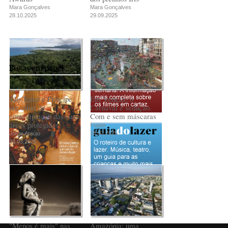
Mara Gonçalves
Mara Gonçalves
28.10.2025
29.09.2025
Fugas em papel
São Tomé e Príncipe:
Em Veneza, o
um olhar de
Carnaval é sedução.
contemplação das suas
Com e sem máscaras
áreas protegidas
Fugas
18.02.2025
Jorge Araújo
24.03.2025
PUB
"Menos é mais" nas
Amazónia: uma