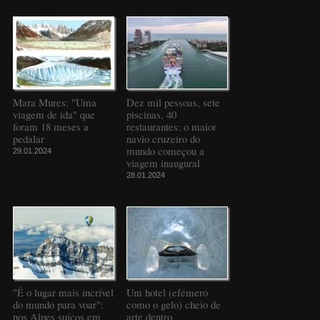
Mara Mures: "Uma
Dez mil pessoas, sete
viagem de ida" que
piscinas, 40
foram 18 meses a
restaurantes: o maior
pedalar
navio cruzeiro do
mundo começou a
29.01.2024
viagem inaugural
28.01.2024
"É o lugar mais incrível
Um hotel (efémero
do mundo para voar":
como o gelo) cheio de
nos Alpes suíços em
arte dentro