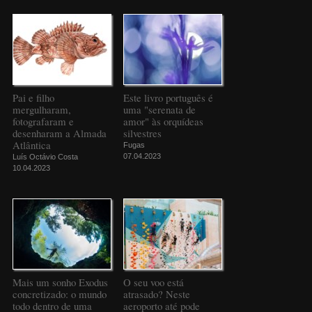
Pai e filho
Este livro português é
mergulharam,
uma "serenata de
fotografaram e
amor" às orquídeas
desenharam a Almada
silvestres
Atlântica
Fugas
07.04.2023
Luís Octávio Costa
10.04.2023
Mais um sonho Exodus
O seu voo está
concretizado: o mundo
atrasado? Neste
todo dentro de uma
aeroporto até pode