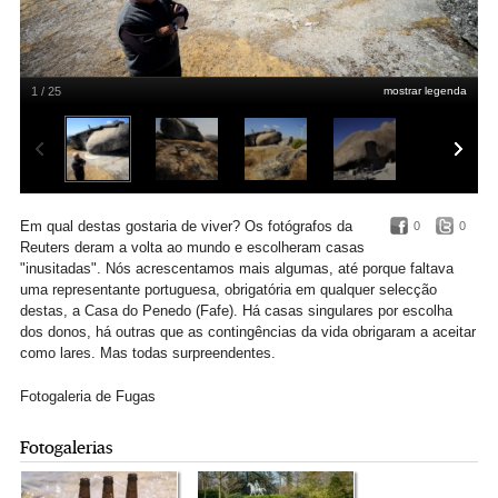
1 / 25
mostrar legenda
Portugal, Casa do Penedo. Casa construída em 1974 por um engenheiro de
Guimarães, Vítor Rodrigues. Tornou-se um fenómeno mundial na Internet
graças a contínuos destaques e partilhas de fotos
Paulo Pimenta
Em qual destas gostaria de viver? Os fotógrafos da
0
0
Reuters deram a volta ao mundo e escolheram casas
"inusitadas". Nós acrescentamos mais algumas, até porque faltava
uma representante portuguesa, obrigatória em qualquer selecção
destas, a Casa do Penedo (Fafe). Há casas singulares por escolha
dos donos, há outras que as contingências da vida obrigaram a aceitar
como lares. Mas todas surpreendentes.
Fotogaleria de Fugas
Fotogalerias