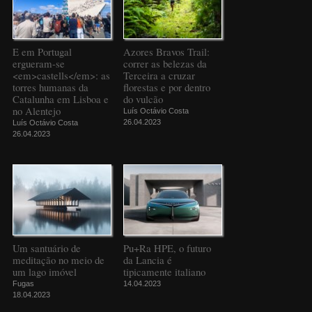
E em Portugal
Azores Bravos Trail:
ergueram-se
correr as belezas da
<em>castells</em>: as
Terceira a cruzar
torres humanas da
florestas e por dentro
Catalunha em Lisboa e
do vulcão
no Alentejo
Luís Octávio Costa
26.04.2023
Luís Octávio Costa
26.04.2023
Um santuário de
Pu+Ra HPE, o futuro
meditação no meio de
da Lancia é
um lago imóvel
tipicamente italiano
Fugas
14.04.2023
18.04.2023