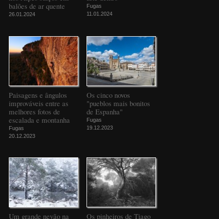
balões de ar quente
Fugas
11.01.2024
26.01.2024
Paisagens e ângulos
Os cinco novos
improváveis entre as
"pueblos mais bonitos
melhores fotos de
de Espanha"
escalada e montanha
Fugas
19.12.2023
Fugas
20.12.2023
Um grande nevão na
Os pinheiros de Tiago