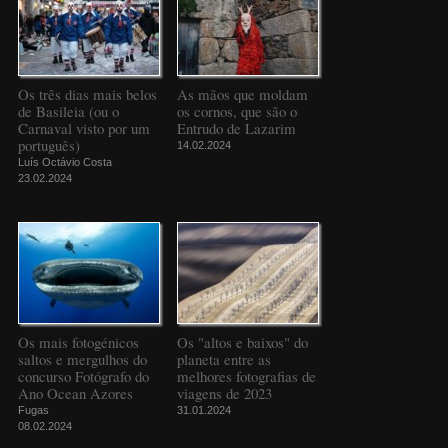
Os três dias mais belos
As mãos que moldam
de Basileia (ou o
os cornos, que são o
Carnaval visto por um
Entrudo de Lazarim
português)
14.02.2024
Luís Octávio Costa
23.02.2024
Os mais fotogénicos
Os "altos e baixos" do
saltos e mergulhos do
planeta entre as
concurso Fotógrafo do
melhores fotografias de
Ano Ocean Azores
viagens de 2023
Fugas
31.01.2024
08.02.2024