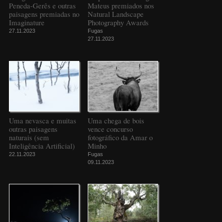
Peneda-Gerês e outras
Mateus premiados nos
paisagens premiadas no
Natural Landscape
Imaginature
Photography Awards
27.11.2023
Fugas
27.11.2023
Uma nevasca e muitas
Uma chega de bois
outras paisagens
vence concurso
naturais (sem
fotográfico da Amar o
Inteligência Artificial)
Minho
22.11.2023
Fugas
09.11.2023