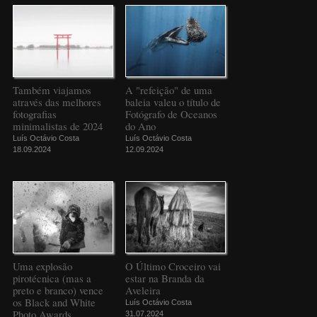
Também viajamos
A "refeição" de uma
através das melhores
baleia valeu o título de
fotografias
Fotógrafo de Oceanos
minimalistas de 2024
do Ano
Luís Octávio Costa
Luís Octávio Costa
18.09.2024
12.09.2024
Uma explosão
O Último Croceiro vai
pirotécnica (mas a
estar na Branda da
preto e branco) vence
Aveleira
os Black and White
Luís Octávio Costa
Photo Awards
31.07.2024