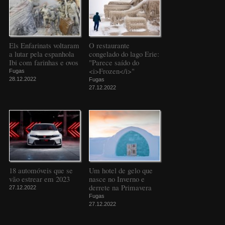
Els Enfarinats voltaram
O restaurante
a lutar pela espanhola
congelado do lago Erie:
Ibi com farinhas e ovos
"Parece saído do
<i>Frozen</i>"
Fugas
28.12.2022
Fugas
27.12.2022
18 automóveis que se
Um hotel de gelo que
vão estrear em 2023
nasce no Inverno e
derrete na Primavera
27.12.2022
Fugas
27.12.2022