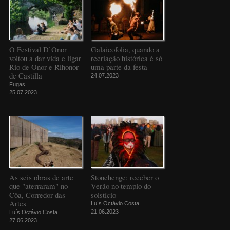
O Festival D’Onor
Galaicofolia, quando a
voltou a dar vida e ligar
recriação histórica é só
Rio de Onor e Rihonor
uma parte da festa
de Castilla
24.07.2023
Fugas
25.07.2023
As seis obras de arte
Stonehenge: receber o
que "aterraram" no
Verão no templo do
Côa, Corredor das
solstício
Artes
Luís Octávio Costa
21.06.2023
Luís Octávio Costa
27.06.2023