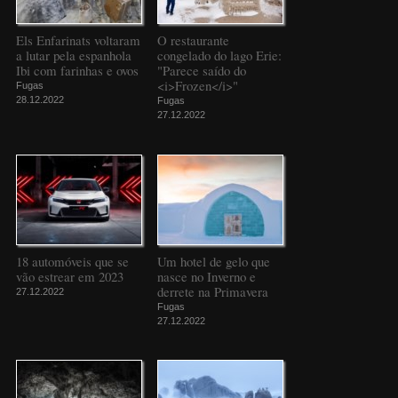
Els Enfarinats voltaram
O restaurante
a lutar pela espanhola
congelado do lago Erie:
Ibi com farinhas e ovos
"Parece saído do
<i>Frozen</i>"
Fugas
28.12.2022
Fugas
27.12.2022
18 automóveis que se
Um hotel de gelo que
vão estrear em 2023
nasce no Inverno e
derrete na Primavera
27.12.2022
Fugas
27.12.2022