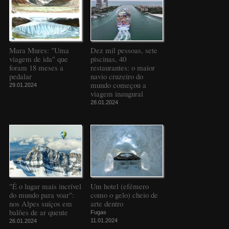
Mara Mures: "Uma
Dez mil pessoas, sete
viagem de ida" que
piscinas, 40
foram 18 meses a
restaurantes: o maior
pedalar
navio cruzeiro do
mundo começou a
29.01.2024
viagem inaugural
28.01.2024
"É o lugar mais incrível
Um hotel (efémero
do mundo para voar":
como o gelo) cheio de
nos Alpes suíços em
arte dentro
balões de ar quente
Fugas
11.01.2024
26.01.2024