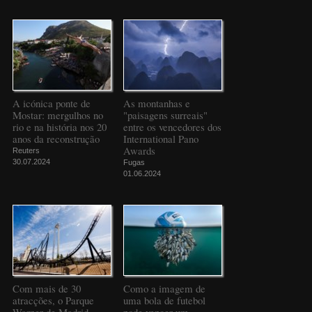
A icónica ponte de
As montanhas e
Mostar: mergulhos no
"paisagens surreais"
rio e na história nos 20
entre os vencedores dos
anos da reconstrução
International Pano
Awards
Reuters
30.07.2024
Fugas
01.06.2024
Com mais de 30
Como a imagem de
atracções, o Parque
uma bola de futebol
Warner de Madrid
pode vencer um