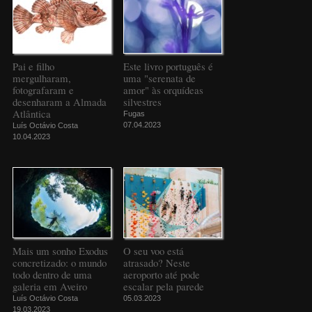
Pai e filho
Este livro português é
mergulharam,
uma "serenata de
fotografaram e
amor" às orquídeas
desenharam a Almada
silvestres
Atlântica
Fugas
07.04.2023
Luís Octávio Costa
10.04.2023
Mais um sonho Exodus
O seu voo está
concretizado: o mundo
atrasado? Neste
todo dentro de uma
aeroporto até pode
galeria em Aveiro
escalar pela parede
Luís Octávio Costa
05.03.2023
19.03.2023