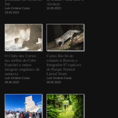
Sul
Alentejo
Luís Octávio Costa
16.05.2023
18.05.2023
O Clube dos Corvos
Carlos Rio foi do
nas arribas do Cabo
estuário à floresta e
Espichel e outras
fotografou 97 espécies
imagens singulares da
do Parque Natural
natureza
Litoral Norte
Luís Octávio Costa
Luís Octávio Costa
09.05.2023
09.05.2023