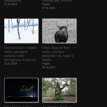
Imaginature
Photography Awards
27.11.2023
Fugas
27.11.2023
Uma nevasca e muitas
Uma chega de bois
outras paisagens
vence concurso
naturais (sem
fotográfico da Amar o
Inteligência Artificial)
Minho
22.11.2023
Fugas
09.11.2023
Uma raposa e uma
As gigantes verdes e