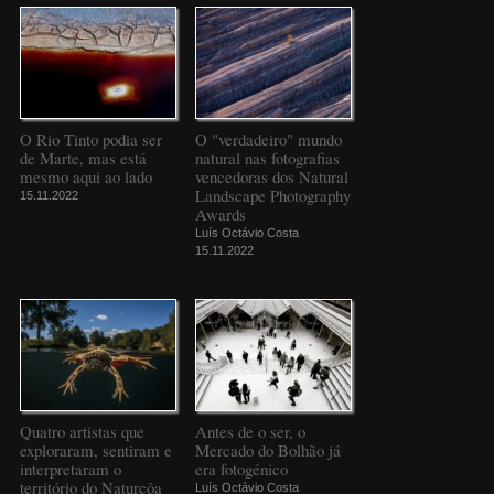
O Rio Tinto podia ser
O "verdadeiro" mundo
de Marte, mas está
natural nas fotografias
mesmo aqui ao lado
vencedoras dos Natural
Landscape Photography
15.11.2022
Awards
Luís Octávio Costa
15.11.2022
Quatro artistas que
Antes de o ser, o
exploraram, sentiram e
Mercado do Bolhão já
interpretaram o
era fotogénico
território do Naturcôa
Luís Octávio Costa