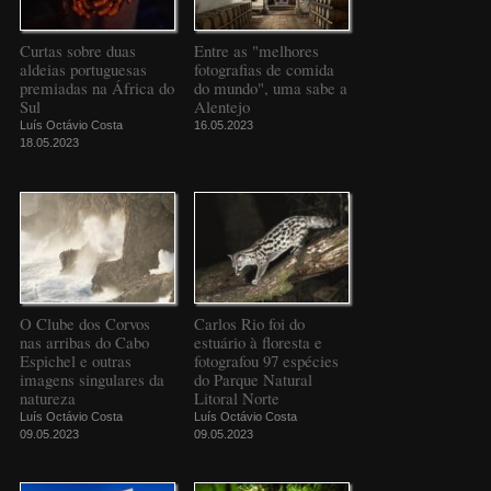
Curtas sobre duas
Entre as "melhores
aldeias portuguesas
fotografias de comida
premiadas na África do
do mundo", uma sabe a
Sul
Alentejo
Luís Octávio Costa
16.05.2023
18.05.2023
O Clube dos Corvos
Carlos Rio foi do
nas arribas do Cabo
estuário à floresta e
Espichel e outras
fotografou 97 espécies
imagens singulares da
do Parque Natural
natureza
Litoral Norte
Luís Octávio Costa
Luís Octávio Costa
09.05.2023
09.05.2023