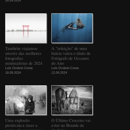
26.09.2024
Também viajamos
A "refeição" de uma
através das melhores
baleia valeu o título de
fotografias
Fotógrafo de Oceanos
minimalistas de 2024
do Ano
Luís Octávio Costa
Luís Octávio Costa
18.09.2024
12.09.2024
Uma explosão
O Último Croceiro vai
pirotécnica (mas a
estar na Branda da