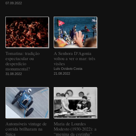
07.09.2022
Tomatina: tradição
A Senhora D'Agonia
espectacular ou
voltou a ver o mar: três
desperdício
visões
monumental?
Luís Octávio Costa
21.08.2022
31.08.2022
Automóveis vintage de
Maria de Lourdes
corrida brilharam na
Modesto (1930-2022): a
Suíça
“menina da cozinha”