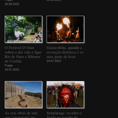
26.09.2023
O Festival D’Onor
Galaicofolia, quando a
voltou a dar vida e ligar
recriação histórica é só
Rio de Onor e Rihonor
uma parte da festa
de Castilla
24.07.2023
Fugas
25.07.2023
As seis obras de arte
Stonehenge: receber o
que "aterraram" no
Verão no templo do