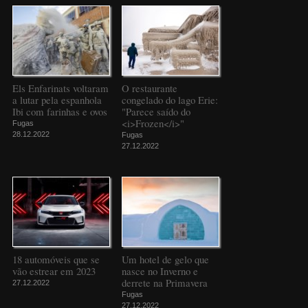
Els Enfarinats voltaram
O restaurante
a lutar pela espanhola
congelado do lago Erie:
Ibi com farinhas e ovos
"Parece saído do
<i>Frozen</i>"
Fugas
28.12.2022
Fugas
27.12.2022
18 automóveis que se
Um hotel de gelo que
vão estrear em 2023
nasce no Inverno e
derrete na Primavera
27.12.2022
Fugas
27.12.2022