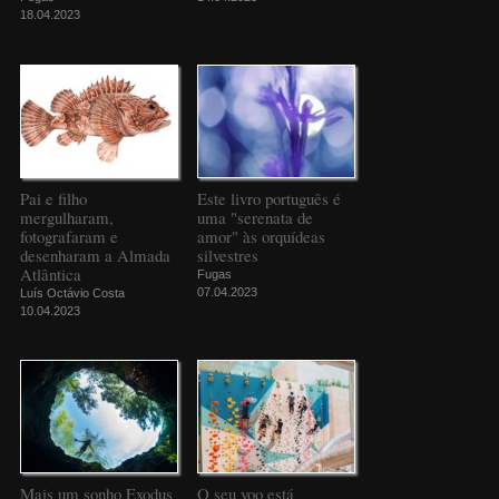
18.04.2023
Pai e filho
Este livro português é
mergulharam,
uma "serenata de
fotografaram e
amor" às orquídeas
desenharam a Almada
silvestres
Atlântica
Fugas
07.04.2023
Luís Octávio Costa
10.04.2023
Mais um sonho Exodus
O seu voo está