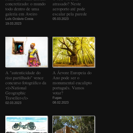
concretizado: o mundo
atrasado? Neste
todo dentro de uma
aeroporto até pode
galeria em Aveiro
escalar pela parede
Luís Octávio Costa
05.03.2023
19.03.2023
A "autenticidade do
A Árvore Europeia do
riso partilhado" vence
Ano pode ser o
concurso fotográfico da
monumental eucalipto
<i>National
português. Vamos
Geographic
votar?
Traveller</i>
Fugas
08.02.2023
02.03.2023