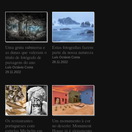
Uma gruta submersa e
Estas fotografias fazem
as dunas que valeram o
parte da nossa natureza
título de fotógrafo de
Luís Octávio Costa
paisagens do ano
28.11.2022
Luís Octávio Costa
29.11.2022
Os restaurantes
Um monumento à cor
portugueses com
no deserto: Monument
estrelas Michelin em
House já é alojamento