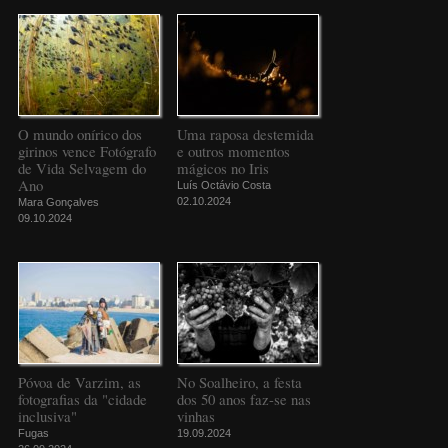
O mundo onírico dos
Uma raposa destemida
girinos vence Fotógrafo
e outros momentos
de Vida Selvagem do
mágicos no Iris
Ano
Luís Octávio Costa
02.10.2024
Mara Gonçalves
09.10.2024
Póvoa de Varzim, as
No Soalheiro, a festa
fotografias da "cidade
dos 50 anos faz-se nas
inclusiva"
vinhas
Fugas
19.09.2024