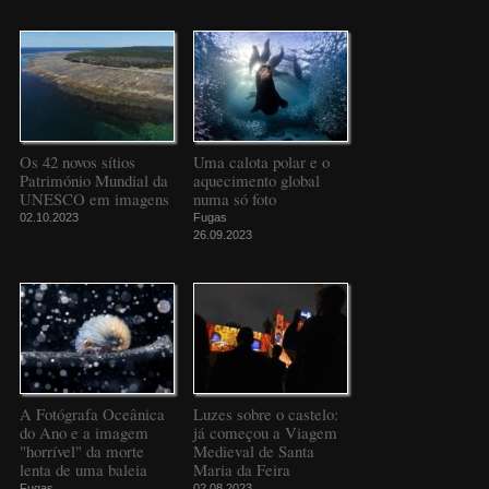
Os 42 novos sítios
Uma calota polar e o
Património Mundial da
aquecimento global
UNESCO em imagens
numa só foto
02.10.2023
Fugas
26.09.2023
A Fotógrafa Oceânica
Luzes sobre o castelo:
do Ano e a imagem
já começou a Viagem
"horrível" da morte
Medieval de Santa
lenta de uma baleia
Maria da Feira
Fugas
02.08.2023