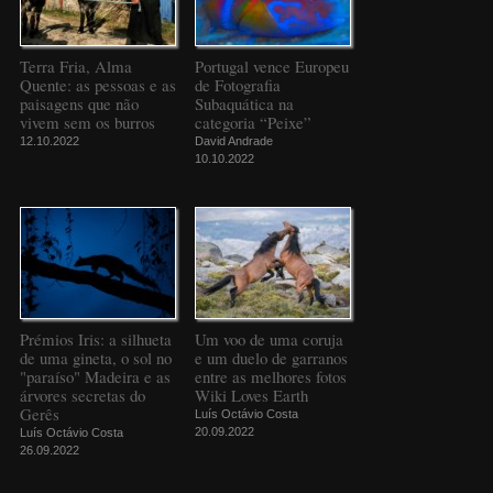
Terra Fria, Alma
Portugal vence Europeu
Quente: as pessoas e as
de Fotografia
paisagens que não
Subaquática na
vivem sem os burros
categoria “Peixe”
12.10.2022
David Andrade
10.10.2022
Prémios Iris: a silhueta
Um voo de uma coruja
de uma gineta, o sol no
e um duelo de garranos
"paraíso" Madeira e as
entre as melhores fotos
árvores secretas do
Wiki Loves Earth
Gerês
Luís Octávio Costa
20.09.2022
Luís Octávio Costa
26.09.2022