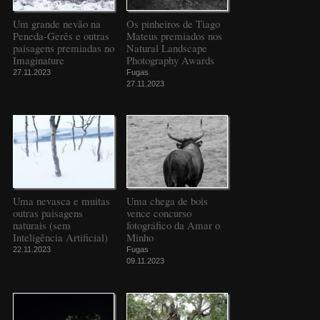
Um grande nevão na
Os pinheiros de Tiago
Peneda-Gerês e outras
Mateus premiados nos
paisagens premiadas no
Natural Landscape
Imaginature
Photography Awards
27.11.2023
Fugas
27.11.2023
Uma nevasca e muitas
Uma chega de bois
outras paisagens
vence concurso
naturais (sem
fotográfico da Amar o
Inteligência Artificial)
Minho
22.11.2023
Fugas
09.11.2023