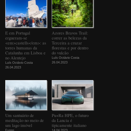
E em Portugal
Azores Bravos Trail:
ergueram-se
correr as belezas da
<em>castells</em>: as
Terceira a cruzar
torres humanas da
florestas e por dentro
Catalunha em Lisboa e
do vulcão
no Alentejo
Luís Octávio Costa
26.04.2023
Luís Octávio Costa
26.04.2023
Um santuário de
Pu+Ra HPE, o futuro
meditação no meio de
da Lancia é
um lago imóvel
tipicamente italiano
Fugas
14.04.2023