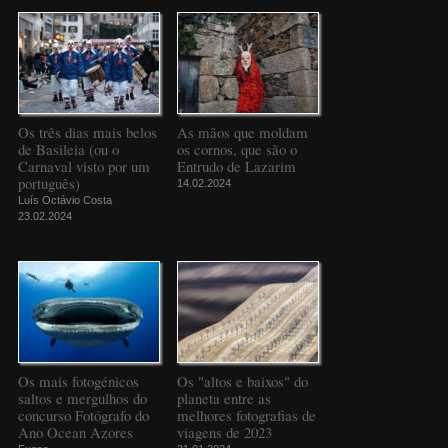
Os três dias mais belos
As mãos que moldam
de Basileia (ou o
os cornos, que são o
Carnaval visto por um
Entrudo de Lazarim
português)
14.02.2024
Luís Octávio Costa
23.02.2024
Os mais fotogénicos
Os "altos e baixos" do
saltos e mergulhos do
planeta entre as
concurso Fotógrafo do
melhores fotografias de
Ano Ocean Azores
viagens de 2023