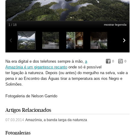
1 / 18
mostrar legenda
De hidroavião na Amazónia
Nelson Garrido
Na era digital e dos telefones sempre à mão,
a
0
0
Amazónia é um gigantesco recanto
onde só é possível
ter ligação à natureza. Depois (ou antes) do mergulho na selva, vale a
pena ir ao Encontro das Águas tirar a temperatura aos rios Negro e
Solimões.
Fotogaleria de Nelson Garrido
Artigos Relacionados
07.03.2014
Amazónia, a banda larga da natureza
Fotogalerias