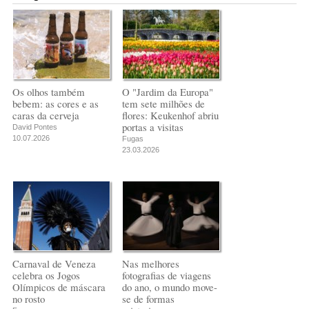
Os olhos também
O "Jardim da Europa"
bebem: as cores e as
tem sete milhões de
caras da cerveja
flores: Keukenhof abriu
portas a visitas
David Pontes
10.07.2026
Fugas
23.03.2026
Carnaval de Veneza
Nas melhores
celebra os Jogos
fotografias de viagens
Olímpicos de máscara
do ano, o mundo move-
no rosto
se de formas