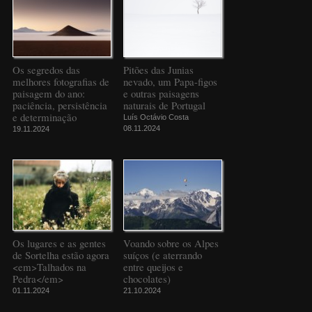
Os segredos das
Pitões das Junias
melhores fotografias de
nevado, um Papa-figos
paisagem do ano:
e outras paisagens
paciência, persistência
naturais de Portugal
e determinação
Luís Octávio Costa
08.11.2024
19.11.2024
Os lugares e as gentes
Voando sobre os Alpes
de Sortelha estão agora
suíços (e aterrando
<em>Talhados na
entre queijos e
Pedra</em>
chocolates)
01.11.2024
21.10.2024