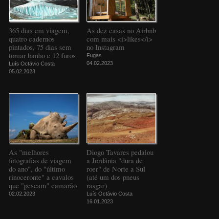
365 dias em viagem,
As dez casas no Airbnb
quatro cadernos
com mais <i>likes</i>
pintados, 75 dias sem
no Instagram
tomar banho e 12 furos
Fugas
04.02.2023
Luís Octávio Costa
05.02.2023
As "melhores
Diogo Tavares pedalou
fotografias de viagem
a Jordânia "dura de
do ano", do "último
roer" de Norte a Sul
rinoceronte" a cavalos
(até um dos pneus
que "pescam" camarão
rasgar)
02.02.2023
Luís Octávio Costa
16.01.2023