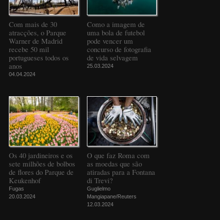
Com mais de 30
Como a imagem de
atracções, o Parque
uma bola de futebol
Warner de Madrid
pode vencer um
recebe 50 mil
concurso de fotografia
portugueses todos os
de vida selvagem
anos
25.03.2024
04.04.2024
Os 40 jardineiros e os
O que faz Roma com
sete milhões de bolbos
as moedas que são
de flores do Parque de
atiradas para a Fontana
Keukenhof
di Trevi?
Fugas
Guglielmo
20.03.2024
Mangiapane/Reuters
12.03.2024