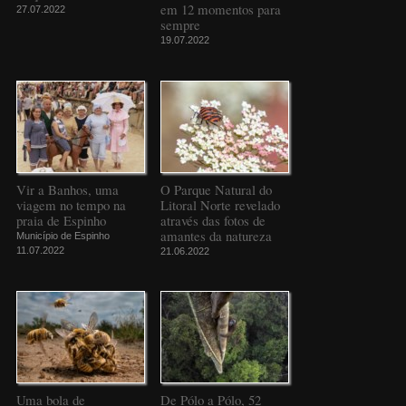
em 12 momentos para
27.07.2022
sempre
19.07.2022
Vir a Banhos, uma
O Parque Natural do
viagem no tempo na
Litoral Norte revelado
praia de Espinho
através das fotos de
amantes da natureza
Município de Espinho
11.07.2022
21.06.2022
Uma bola de
De Pólo a Pólo, 52