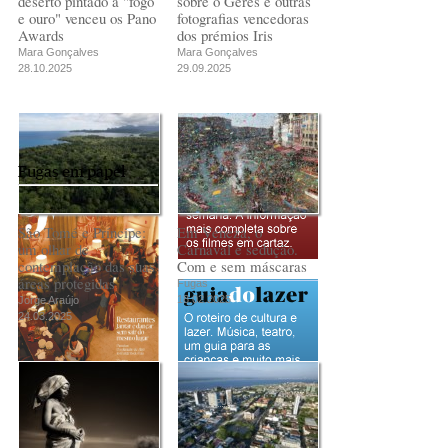
deserto pintado a "fogo
sobre o Gerês e outras
e ouro" venceu os Pano
fotografias vencedoras
Awards
dos prémios Iris
Mara Gonçalves
Mara Gonçalves
28.10.2025
29.09.2025
Fugas em papel
São Tomé e Príncipe:
Em Veneza, o
um olhar de
Carnaval é sedução.
contemplação das suas
Com e sem máscaras
áreas protegidas
Fugas
18.02.2025
Jorge Araújo
24.03.2025
PUB