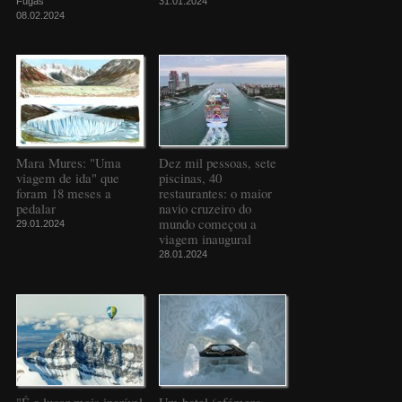
Fugas
31.01.2024
08.02.2024
Mara Mures: "Uma
Dez mil pessoas, sete
viagem de ida" que
piscinas, 40
foram 18 meses a
restaurantes: o maior
pedalar
navio cruzeiro do
mundo começou a
29.01.2024
viagem inaugural
28.01.2024
"É o lugar mais incrível
Um hotel (efémero