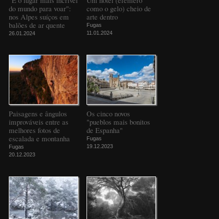
do mundo para voar":
como o gelo) cheio de
nos Alpes suíços em
arte dentro
balões de ar quente
Fugas
11.01.2024
26.01.2024
Paisagens e ângulos
Os cinco novos
improváveis entre as
"pueblos mais bonitos
melhores fotos de
de Espanha"
escalada e montanha
Fugas
19.12.2023
Fugas
20.12.2023