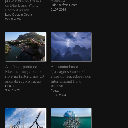
preto e branco) vence
Aveleira
os Black and White
Luís Octávio Costa
Photo Awards
31.07.2024
Luís Octávio Costa
27.08.2024
A icónica ponte de
As montanhas e
Mostar: mergulhos no
"paisagens surreais"
rio e na história nos 20
entre os vencedores dos
anos da reconstrução
International Pano
Awards
Reuters
30.07.2024
Fugas
01.06.2024