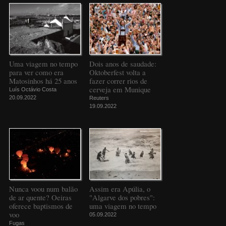
Uma viagem no tempo
Dois anos de saudade:
para ver como era
Oktoberfest volta a
Matosinhos há 25 anos
fazer correr rios de
cerveja em Munique
Luís Octávio Costa
20.09.2022
Reuters
19.09.2022
Nunca voou num balão
Assim era Apúlia, o
de ar quente? Oeiras
"Algarve dos pobres":
oferece baptismos de
uma viagem no tempo
voo
05.09.2022
Fugas