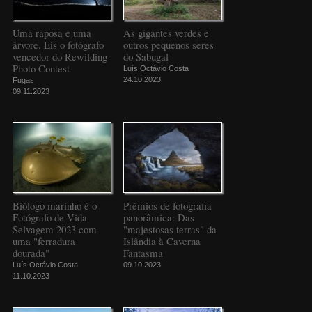
Uma raposa e uma
As gigantes verdes e
árvore. Eis o fotógrafo
outros pequenos seres
vencedor do Rewilding
do Sabugal
Photo Contest
Luís Octávio Costa
24.10.2023
Fugas
09.11.2023
Biólogo marinho é o
Prémios de fotografia
Fotógrafo de Vida
panorâmica: Das
Selvagem 2023 com
"majestosas terras" da
uma "ferradura
Islândia à Caverna
dourada"
Fantasma
Luís Octávio Costa
09.10.2023
11.10.2023