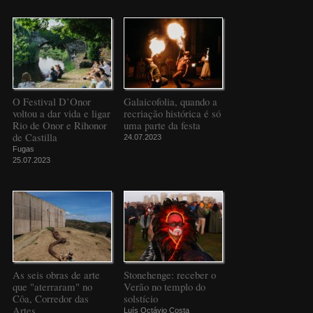
O Festival D’Onor
Galaicofolia, quando a
voltou a dar vida e ligar
recriação histórica é só
Rio de Onor e Rihonor
uma parte da festa
de Castilla
24.07.2023
Fugas
25.07.2023
As seis obras de arte
Stonehenge: receber o
que "aterraram" no
Verão no templo do
Côa, Corredor das
solstício
Artes
Luís Octávio Costa