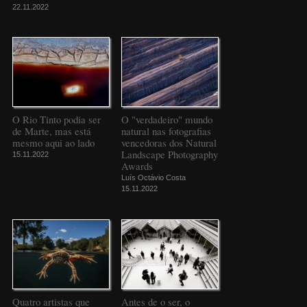
22.11.2022
O Rio Tinto podia ser
O "verdadeiro" mundo
de Marte, mas está
natural nas fotografias
mesmo aqui ao lado
vencedoras dos Natural
Landscape Photography
15.11.2022
Awards
Luís Octávio Costa
15.11.2022
Quatro artistas que
Antes de o ser, o