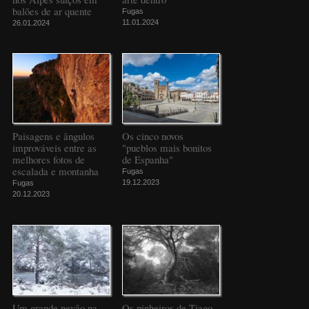
balões de ar quente
Fugas
11.01.2024
26.01.2024
Paisagens e ângulos
Os cinco novos
improváveis entre as
"pueblos mais bonitos
melhores fotos de
de Espanha"
escalada e montanha
Fugas
19.12.2023
Fugas
20.12.2023
Um grande nevão na
Os pinheiros de Tiago