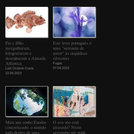
Pai e filho
Este livro português é
mergulharam,
uma "serenata de
fotografaram e
amor" às orquídeas
desenharam a Almada
silvestres
Atlântica
Fugas
07.04.2023
Luís Octávio Costa
10.04.2023
Mais um sonho Exodus
O seu voo está
concretizado: o mundo
atrasado? Neste
todo dentro de uma
aeroporto até pode