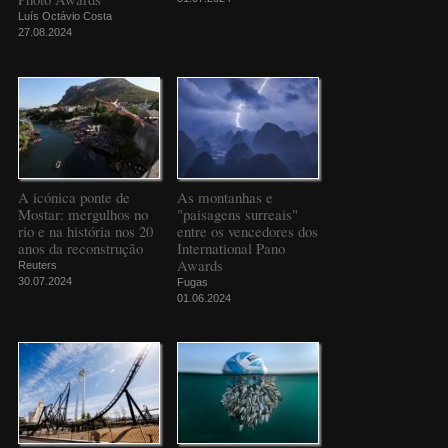
Luís Octávio Costa
27.08.2024
A icónica ponte de
As montanhas e
Mostar: mergulhos no
"paisagens surreais"
rio e na história nos 20
entre os vencedores dos
anos da reconstrução
International Pano
Awards
Reuters
30.07.2024
Fugas
01.06.2024