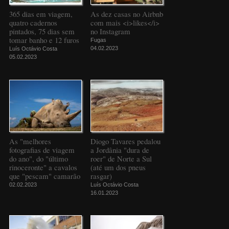
365 dias em viagem,
As dez casas no Airbnb
quatro cadernos
com mais <i>likes</i>
pintados, 75 dias sem
no Instagram
tomar banho e 12 furos
Fugas
04.02.2023
Luís Octávio Costa
05.02.2023
As "melhores
Diogo Tavares pedalou
fotografias de viagem
a Jordânia "dura de
do ano", do "último
roer" de Norte a Sul
rinoceronte" a cavalos
(até um dos pneus
que "pescam" camarão
rasgar)
02.02.2023
Luís Octávio Costa
16.01.2023