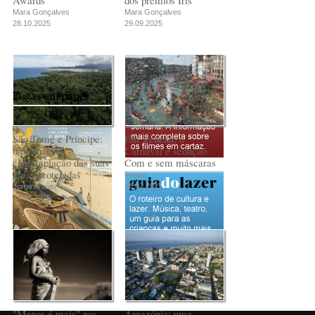
Mara Gonçalves
Mara Gonçalves
28.10.2025
29.09.2025
Fugas em papel
São Tomé e Príncipe:
Em Veneza, o
um olhar de
Carnaval é sedução.
contemplação das suas
Com e sem máscaras
áreas protegidas
Fugas
18.02.2025
Jorge Araújo
24.03.2025
PUB
"Menos é mais" nas
Amazónia: uma