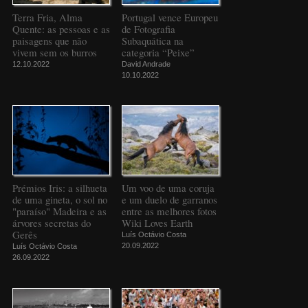
Terra Fria, Alma
Portugal vence Europeu
Quente: as pessoas e as
de Fotografia
paisagens que não
Subaquática na
vivem sem os burros
categoria “Peixe”
12.10.2022
David Andrade
10.10.2022
Prémios Iris: a silhueta
Um voo de uma coruja
de uma gineta, o sol no
e um duelo de garranos
"paraíso" Madeira e as
entre as melhores fotos
árvores secretas do
Wiki Loves Earth
Gerês
Luís Octávio Costa
20.09.2022
Luís Octávio Costa
26.09.2022