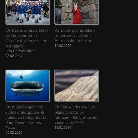
Os três dias mais belos
As mãos que moldam
de Basileia (ou o
os cornos, que são o
Carnaval visto por um
Entrudo de Lazarim
português)
14.02.2024
Luís Octávio Costa
23.02.2024
Os mais fotogénicos
Os "altos e baixos" do
saltos e mergulhos do
planeta entre as
concurso Fotógrafo do
melhores fotografias de
Ano Ocean Azores
viagens de 2023
Fugas
31.01.2024
08.02.2024