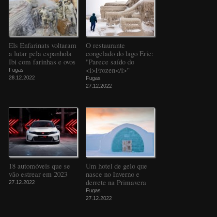
Els Enfarinats voltaram
O restaurante
a lutar pela espanhola
congelado do lago Erie:
Ibi com farinhas e ovos
"Parece saído do
<i>Frozen</i>"
Fugas
28.12.2022
Fugas
27.12.2022
18 automóveis que se
Um hotel de gelo que
vão estrear em 2023
nasce no Inverno e
derrete na Primavera
27.12.2022
Fugas
27.12.2022