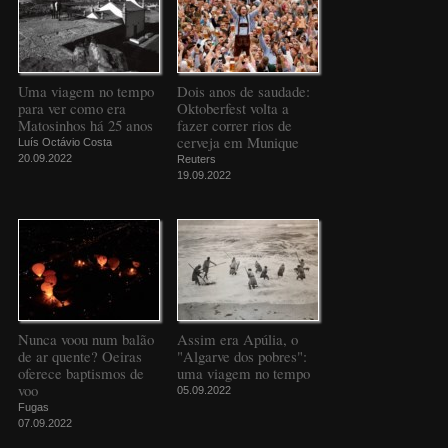
Uma viagem no tempo
Dois anos de saudade:
para ver como era
Oktoberfest volta a
Matosinhos há 25 anos
fazer correr rios de
cerveja em Munique
Luís Octávio Costa
20.09.2022
Reuters
19.09.2022
Nunca voou num balão
Assim era Apúlia, o
de ar quente? Oeiras
"Algarve dos pobres":
oferece baptismos de
uma viagem no tempo
voo
05.09.2022
Fugas
07.09.2022