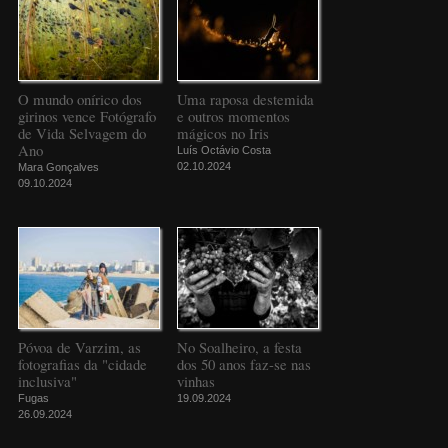
O mundo onírico dos
Uma raposa destemida
girinos vence Fotógrafo
e outros momentos
de Vida Selvagem do
mágicos no Iris
Ano
Luís Octávio Costa
02.10.2024
Mara Gonçalves
09.10.2024
Póvoa de Varzim, as
No Soalheiro, a festa
fotografias da "cidade
dos 50 anos faz-se nas
inclusiva"
vinhas
Fugas
19.09.2024
26.09.2024