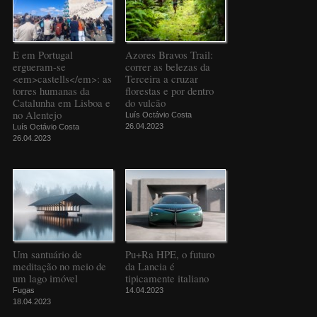
E em Portugal
Azores Bravos Trail:
ergueram-se
correr as belezas da
<em>castells</em>: as
Terceira a cruzar
torres humanas da
florestas e por dentro
Catalunha em Lisboa e
do vulcão
no Alentejo
Luís Octávio Costa
26.04.2023
Luís Octávio Costa
26.04.2023
Um santuário de
Pu+Ra HPE, o futuro
meditação no meio de
da Lancia é
um lago imóvel
tipicamente italiano
Fugas
14.04.2023
18.04.2023