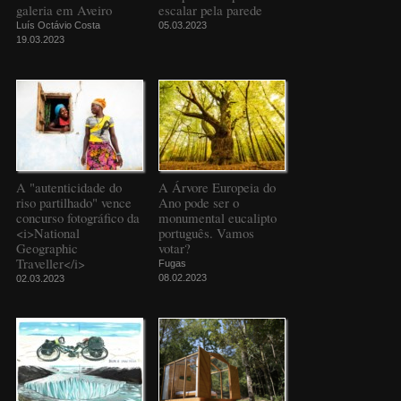
galeria em Aveiro
escalar pela parede
Luís Octávio Costa
05.03.2023
19.03.2023
A "autenticidade do
A Árvore Europeia do
riso partilhado" vence
Ano pode ser o
concurso fotográfico da
monumental eucalipto
<i>National
português. Vamos
Geographic
votar?
Traveller</i>
Fugas
08.02.2023
02.03.2023