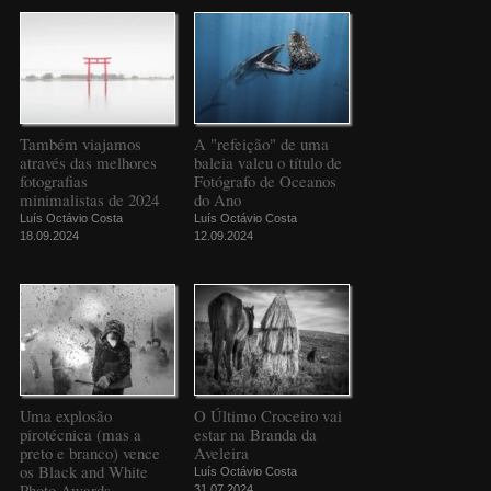
Também viajamos
A "refeição" de uma
através das melhores
baleia valeu o título de
fotografias
Fotógrafo de Oceanos
minimalistas de 2024
do Ano
Luís Octávio Costa
Luís Octávio Costa
18.09.2024
12.09.2024
Uma explosão
O Último Croceiro vai
pirotécnica (mas a
estar na Branda da
preto e branco) vence
Aveleira
os Black and White
Luís Octávio Costa
Photo Awards
31.07.2024