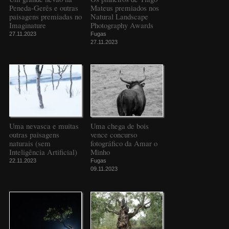
Peneda-Gerês e outras
Mateus premiados nos
paisagens premiadas no
Natural Landscape
Imaginature
Photography Awards
27.11.2023
Fugas
27.11.2023
Uma nevasca e muitas
Uma chega de bois
outras paisagens
vence concurso
naturais (sem
fotográfico da Amar o
Inteligência Artificial)
Minho
22.11.2023
Fugas
09.11.2023