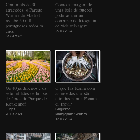
Com mais de 30
Como a imagem de
atracções, o Parque
uma bola de futebol
Warner de Madrid
pode vencer um
recebe 50 mil
concurso de fotografia
portugueses todos os
de vida selvagem
anos
25.03.2024
04.04.2024
Os 40 jardineiros e os
O que faz Roma com
sete milhões de bolbos
as moedas que são
de flores do Parque de
atiradas para a Fontana
Keukenhof
di Trevi?
Fugas
Guglielmo
20.03.2024
Mangiapane/Reuters
12.03.2024