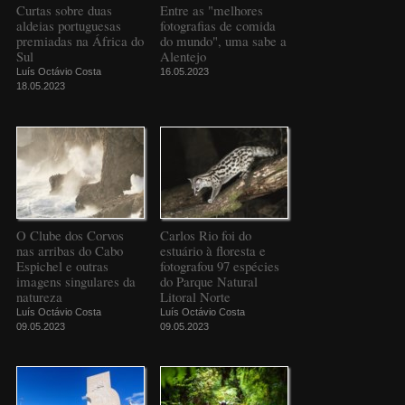
Curtas sobre duas
Entre as "melhores
aldeias portuguesas
fotografias de comida
premiadas na África do
do mundo", uma sabe a
Sul
Alentejo
Luís Octávio Costa
16.05.2023
18.05.2023
O Clube dos Corvos
Carlos Rio foi do
nas arribas do Cabo
estuário à floresta e
Espichel e outras
fotografou 97 espécies
imagens singulares da
do Parque Natural
natureza
Litoral Norte
Luís Octávio Costa
Luís Octávio Costa
09.05.2023
09.05.2023