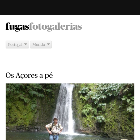
-
fugas
fotogalerias
Portugal
Mundo
Os Açores a pé