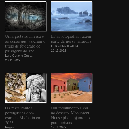
Uma gruta submersa e
Estas fotografias fazem
as dunas que valeram o
parte da nossa natureza
título de fotógrafo de
Luís Octávio Costa
paisagens do ano
28.11.2022
Luís Octávio Costa
29.11.2022
Os restaurantes
Um monumento à cor
portugueses com
no deserto: Monument
estrelas Michelin em
House já é alojamento
2023
para turistas
Fugas
17.11.2022