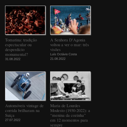
Tomatina: tradição
A Senhora D'Agonia
espectacular ou
voltou a ver o mar: três
desperdício
visões
monumental?
Luís Octávio Costa
21.08.2022
31.08.2022
Automóveis vintage de
Maria de Lourdes
corrida brilharam na
Modesto (1930-2022): a
Suíça
“menina da cozinha”
em 12 momentos para
27.07.2022
sempre