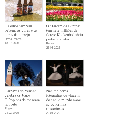
Os olhos também
O "Jardim da Europa"
bebem: as cores e as
tem sete milhões de
caras da cerveja
flores: Keukenhof abriu
portas a visitas
David Pontes
10.07.2026
Fugas
23.03.2026
Carnaval de Veneza
Nas melhores
celebra os Jogos
fotografias de viagens
Olímpicos de máscara
do ano, o mundo move-
no rosto
se de formas
misteriosas
Fugas
03.02.2026
26.01.2026