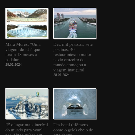
Mara Mures: "Uma
Dez mil pessoas, sete
viagem de ida" que
piscinas, 40
foram 18 meses a
restaurantes: o maior
pedalar
navio cruzeiro do
mundo começou a
29.01.2024
viagem inaugural
28.01.2024
"É o lugar mais incrível
Um hotel (efémero
do mundo para voar":
como o gelo) cheio de
nos Alpes suíços em
arte dentro