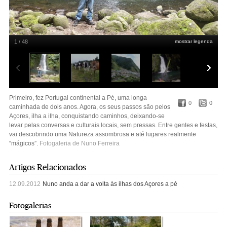
1 / 48
mostrar legenda
Nuno Ferreira
Primeiro, fez Portugal continental a Pé, uma longa
0
0
caminhada de dois anos. Agora, os seus passos são pelos
Açores, ilha a ilha, conquistando caminhos, deixando-se
levar pelas conversas e culturais locais, sem pressas. Entre gentes e festas,
vai descobrindo uma Natureza assombrosa e até lugares realmente
“mágicos”.
Fotogaleria de Nuno Ferreira
Artigos Relacionados
12.09.2012
Nuno anda a dar a volta às ilhas dos Açores a pé
Fotogalerias