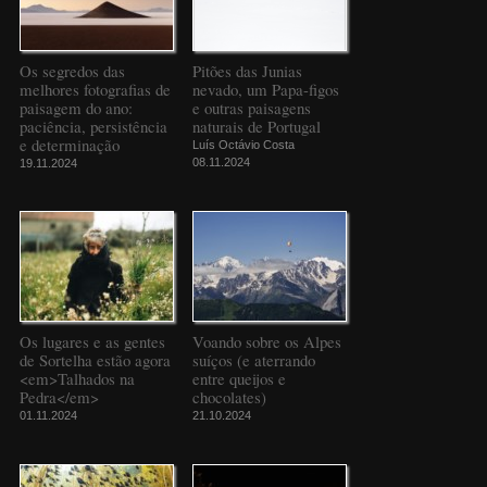
Os segredos das
Pitões das Junias
melhores fotografias de
nevado, um Papa-figos
paisagem do ano:
e outras paisagens
paciência, persistência
naturais de Portugal
e determinação
Luís Octávio Costa
08.11.2024
19.11.2024
Os lugares e as gentes
Voando sobre os Alpes
de Sortelha estão agora
suíços (e aterrando
<em>Talhados na
entre queijos e
Pedra</em>
chocolates)
01.11.2024
21.10.2024