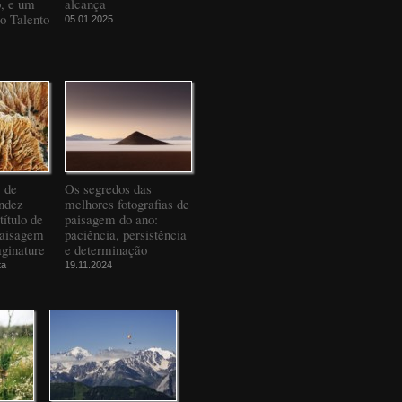
o, e um
alcança
to Talento
05.01.2025
" de
Os segredos das
ndez
melhores fotografias de
título de
paisagem do ano:
Paisagem
paciência, persistência
ginature
e determinação
ta
19.11.2024