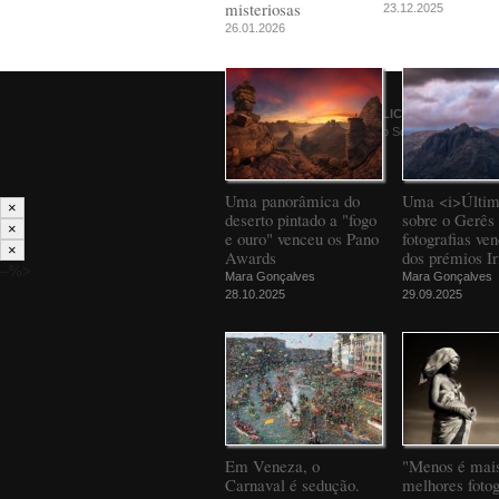
misteriosas
23.12.2025
26.01.2026
© 2026
PÚBLICO
Comunicação Social SA
Uma panorâmica do
Uma <i>Últim
×
deserto pintado a "fogo
sobre o Gerês 
×
e ouro" venceu os Pano
fotografias ve
×
Awards
dos prémios Ir
--%>
Mara Gonçalves
Mara Gonçalves
28.10.2025
29.09.2025
Em Veneza, o
"Menos é mais
Carnaval é sedução.
melhores fotog