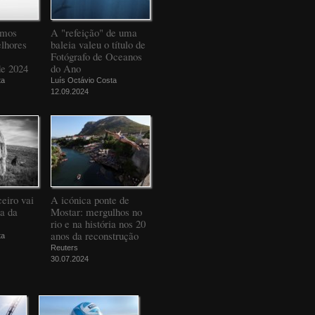
amos
A "refeição" de uma
elhores
baleia valeu o título de
Fotógrafo de Oceanos
de 2024
do Ano
ta
Luís Octávio Costa
12.09.2024
eiro vai
A icónica ponte de
da da
Mostar: mergulhos no
rio e na história nos 20
anos da reconstrução
ta
Reuters
30.07.2024