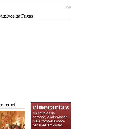
Miami retro (e sempre kitsch)
comunismo-capitalismo
PUB
Andreia Marques Pereira
Rui Barbosa Batista
 amigos na Fugas
Tiraspol: Misterioso beijo
Saïdia além da praia: da gruta do
comunismo-capitalismo
Camelo a Tafoughalt
Rui Barbosa Batista
Andreia Marques Pereira
A minha mais doce Transnístria
Rui Barbosa Batista
m papel