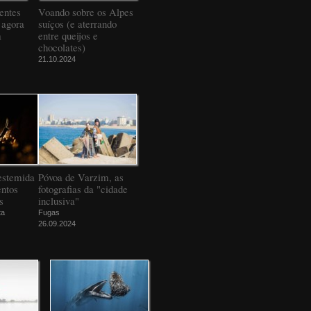
entes
Voando sobre os Alpes
 agora
suíços (e aterrando
a
entre queijos e
chocolates)
21.10.2024
estemida
Póvoa de Varzim, as
ntos
fotografias da "cidade
s
inclusiva"
ta
Fugas
26.09.2024