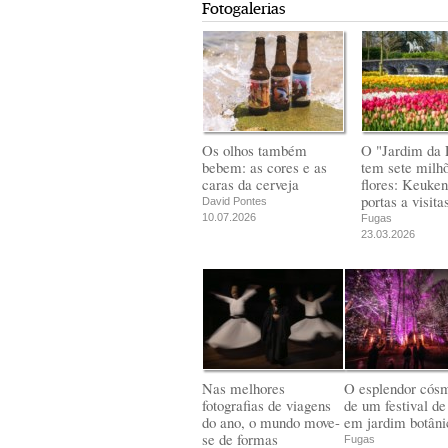
Fotogalerias
Os olhos também
O "Jardim da 
bebem: as cores e as
tem sete milh
caras da cerveja
flores: Keuken
portas a visita
David Pontes
10.07.2026
Fugas
23.03.2026
Nas melhores
O esplendor cós
fotografias de viagens
de um festival de
do ano, o mundo move-
em jardim botâni
se de formas
Fugas