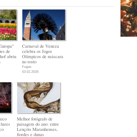
Europa"
Carnaval de Veneza
ões de
celebra os Jogos
hof abriu
Olímpicos de máscara
s
no rosto
Fugas
03.02.2026
mico
Melhor fotógrafo de
 luzes
paisagem do ano: entre
co
Lençóis Maranhenses,
fiordes e dunas