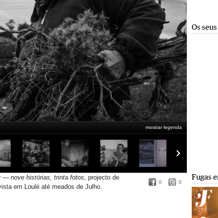
Os seus
mostrar legenda
Fugas e
 — nove histórias, trinta fotos
, projecto de
0
0
vista em Loulé até meados de Julho.