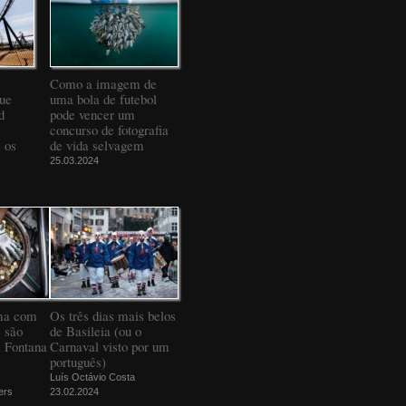
Como a imagem de
que
uma bola de futebol
d
pode vencer um
concurso de fotografia
 os
de vida selvagem
25.03.2024
ma com
Os três dias mais belos
 são
de Basileia (ou o
a Fontana
Carnaval visto por um
português)
Luís Octávio Costa
ers
23.02.2024