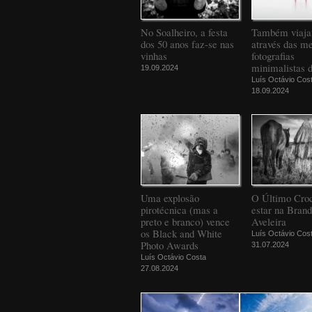
No Soalheiro, a festa
Também viaj
dos 50 anos faz-se nas
através das m
vinhas
fotografias
minimalistas 
19.09.2024
Luís Octávio Cos
18.09.2024
Uma explosão
O Último Croc
pirotécnica (mas a
estar na Bran
preto e branco) vence
Aveleira
os Black and White
Luís Octávio Cos
Photo Awards
31.07.2024
Luís Octávio Costa
27.08.2024