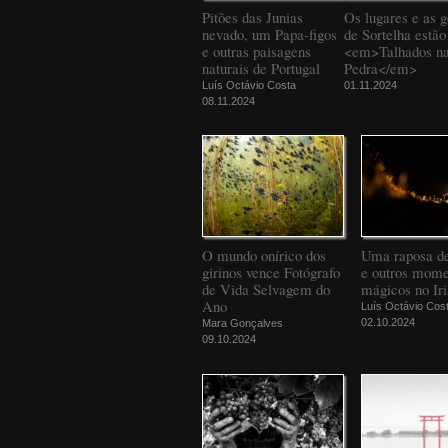
Pitões das Junias
Os lugares e as g
nevado, um Papa-figos
de Sortelha estão
e outras paisagens
<em>Talhados n
naturais de Portugal
Pedra</em>
Luís Octávio Costa
01.11.2024
08.11.2024
O mundo onírico dos
Uma raposa d
girinos vence Fotógrafo
e outros mome
de Vida Selvagem do
mágicos no Iri
Ano
Luís Octávio Cos
02.10.2024
Mara Gonçalves
09.10.2024