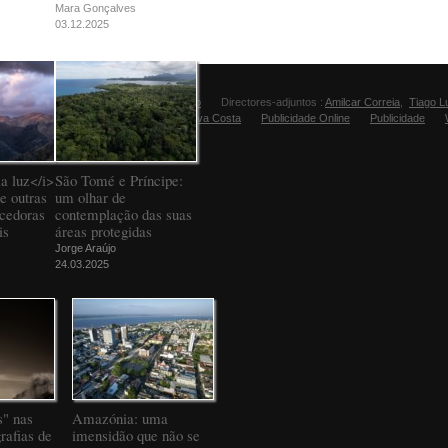
Mara Gonçalves
03.12.2025
Director:
Manuel Carvalho
Directores-adjuntos :
Amilcar Correia
,
Tiago L
Editora Fugas:
Sandra Silva Costa
Publicidade Online
Publicidade
a luz</i>
São Tomé e Príncipe:
e outras
um olhar de
ncedoras
contemplação das suas
is
áreas protegidas
Jorge Araújo
24.03.2025
" nas
Amazónia: uma
rafias de
imensidão que não se