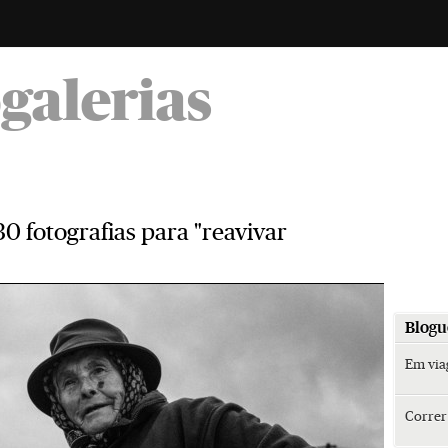
-
ogalerias
0 fotografias para "reavivar
Blogu
Em vi
Corre