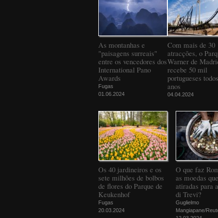
As montanhas e
Com mais de 30
"paisagens surreais"
atracções, o Par
entre os vencedores dos
Warner de Madri
International Pano
recebe 50 mil
Awards
portugueses todos
anos
Fugas
01.06.2024
04.04.2024
Os 40 jardineiros e os
O que faz Ro
sete milhões de bolbos
as moedas que
de flores do Parque de
atiradas para 
Keukenhof
di Trevi?
Fugas
Guglielmo
20.03.2024
Mangiapane/Reut