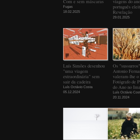
Com e sem máscaras
viagens do an
português elei
Fugas
Revelação
18.02.2025
29.01.2025
Luís Simões desenhou
Os "sussurros
"uma viagem
Antonio Ferna
extraordinária" sem
valeram-lhe o 
sair da cadeira
Fotógrafo de 
do Ano no Ima
Luís Octávio Costa
05.12.2024
Luís Octávio Cos
20.11.2024