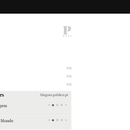
P
PUB
PUB
PUB
es
blogues.publico.pt
agem
Miami retro (e sempre kitsch)
Andreia Marques Pereira
r Mundo
Tiraspol: Misterioso beijo