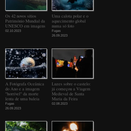
Os 42 novos sítios
Uma calota polar e o
Património Mundial da
aquecimento global
UNESCO em imagens
numa só foto
02.10.2023
Fugas
26.09.2023
A Fotógrafa Oceânica
Luzes sobre o castelo:
do Ano e a imagem
já começou a Viagem
"horrível" da morte
Medieval de Santa
lenta de uma baleia
Maria da Feira
Fugas
02.08.2023
26.09.2023