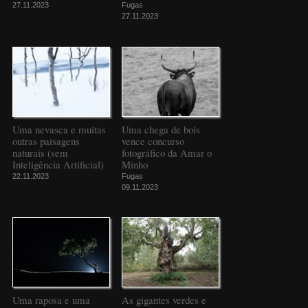
27.11.2023
Fugas
27.11.2023
Uma nevasca e muitas
Uma chega de bois
outras paisagens
vence concurso
naturais (sem
fotográfico da Amar o
Inteligência Artificial)
Minho
22.11.2023
Fugas
09.11.2023
Uma raposa e uma
As gigantes verdes e