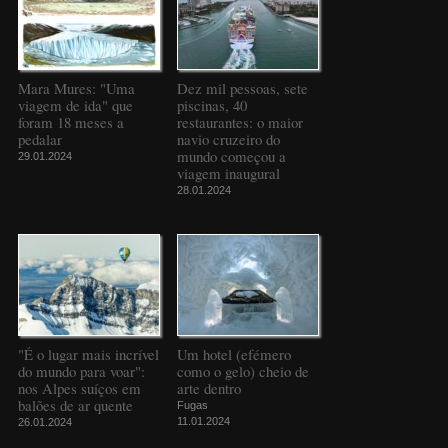
Mara Mures: "Uma
Dez mil pessoas, sete
viagem de ida" que
piscinas, 40
foram 18 meses a
restaurantes: o maior
pedalar
navio cruzeiro do
mundo começou a
29.01.2024
viagem inaugural
28.01.2024
"É o lugar mais incrível
Um hotel (efémero
do mundo para voar":
como o gelo) cheio de
nos Alpes suíços em
arte dentro
balões de ar quente
Fugas
11.01.2024
26.01.2024