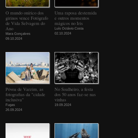
O mundo onírico dos
Uma raposa destemida
girinos vence Fotógrafo
e outros momentos
de Vida Selvagem do
mágicos no Iris
Ano
Luís Octávio Costa
02.10.2024
Mara Gonçalves
09.10.2024
Póvoa de Varzim, as
No Soalheiro, a festa
fotografias da "cidade
dos 50 anos faz-se nas
inclusiva"
vinhas
Fugas
19.09.2024
26.09.2024