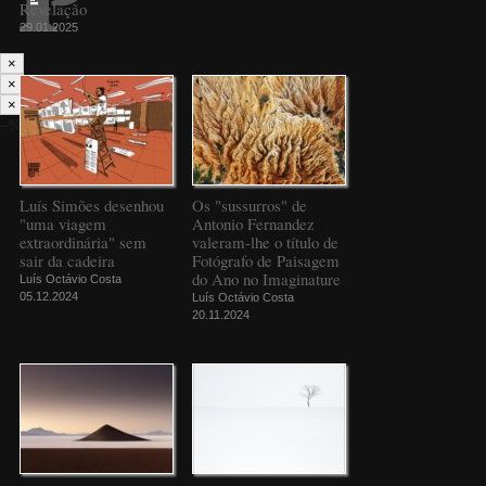
Revelação
29.01.2025
×
×
×
--%>
Luís Simões desenhou
Os "sussurros" de
"uma viagem
Antonio Fernandez
extraordinária" sem
valeram-lhe o título de
sair da cadeira
Fotógrafo de Paisagem
do Ano no Imaginature
Luís Octávio Costa
05.12.2024
Luís Octávio Costa
20.11.2024