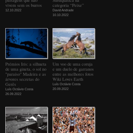
paisagens que não
Subaquática na
vivem sem os burros
categoria “Peixe”
12.10.2022
David Andrade
10.10.2022
Prémios Iris: a silhueta
Um voo de uma coruja
de uma gineta, o sol no
e um duelo de garranos
"paraíso" Madeira e as
entre as melhores fotos
árvores secretas do
Wiki Loves Earth
Gerês
Luís Octávio Costa
20.09.2022
Luís Octávio Costa
26.09.2022