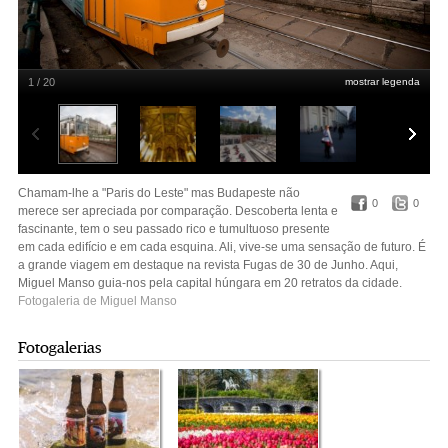
1 / 20
mostrar legenda
Miguel Manso
Chamam-lhe a "Paris do Leste" mas Budapeste não
0
0
merece ser apreciada por comparação. Descoberta lenta e
fascinante, tem o seu passado rico e tumultuoso presente
em cada edifício e em cada esquina. Ali, vive-se uma sensação de futuro. É
a grande viagem em destaque na revista Fugas de 30 de Junho. Aqui,
Miguel Manso guia-nos pela capital húngara em 20 retratos da cidade.
Fotogaleria de Miguel Manso
Fotogalerias