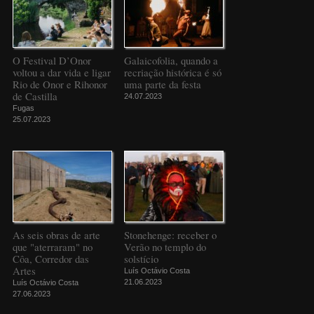
O Festival D’Onor
Galaicofolia, quando a
voltou a dar vida e ligar
recriação histórica é só
Rio de Onor e Rihonor
uma parte da festa
de Castilla
24.07.2023
Fugas
25.07.2023
As seis obras de arte
Stonehenge: receber o
que "aterraram" no
Verão no templo do
Côa, Corredor das
solstício
Artes
Luís Octávio Costa
21.06.2023
Luís Octávio Costa
27.06.2023