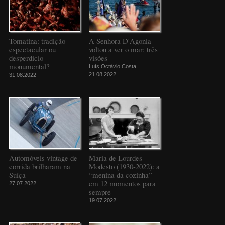
Tomatina: tradição
A Senhora D'Agonia
espectacular ou
voltou a ver o mar: três
desperdício
visões
monumental?
Luís Octávio Costa
21.08.2022
31.08.2022
Automóveis vintage de
Maria de Lourdes
corrida brilharam na
Modesto (1930-2022): a
Suíça
“menina da cozinha”
em 12 momentos para
27.07.2022
sempre
19.07.2022