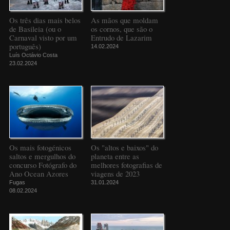
Os três dias mais belos
As mãos que moldam
de Basileia (ou o
os cornos, que são o
Carnaval visto por um
Entrudo de Lazarim
português)
14.02.2024
Luís Octávio Costa
23.02.2024
Os mais fotogénicos
Os "altos e baixos" do
saltos e mergulhos do
planeta entre as
concurso Fotógrafo do
melhores fotografias de
Ano Ocean Azores
viagens de 2023
Fugas
31.01.2024
08.02.2024