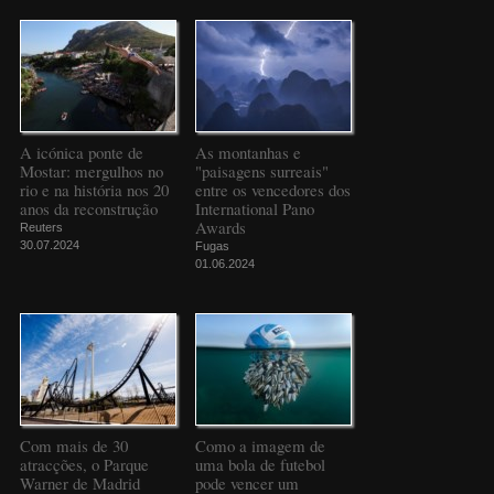
A icónica ponte de
As montanhas e
Mostar: mergulhos no
"paisagens surreais"
rio e na história nos 20
entre os vencedores dos
anos da reconstrução
International Pano
Awards
Reuters
30.07.2024
Fugas
01.06.2024
Com mais de 30
Como a imagem de
atracções, o Parque
uma bola de futebol
Warner de Madrid
pode vencer um