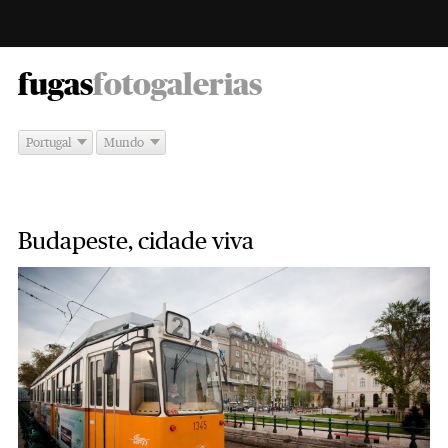
-
fugas
fotogalerias
Portugal
Mundo
Budapeste, cidade viva