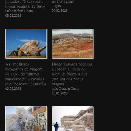
pintados, 75 dias sem
no Instagram
tomar banho e 12 furos
Fugas
04.02.2023
Luís Octávio Costa
05.02.2023
As "melhores
Diogo Tavares pedalou
fotografias de viagem
a Jordânia "dura de
do ano", do "último
roer" de Norte a Sul
rinoceronte" a cavalos
(até um dos pneus
que "pescam" camarão
rasgar)
02.02.2023
Luís Octávio Costa
16.01.2023