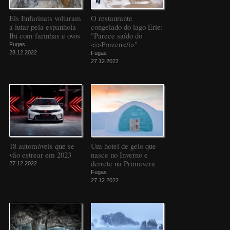
Els Enfarinats voltaram
O restaurante
a lutar pela espanhola
congelado do lago Erie:
Ibi com farinhas e ovos
"Parece saído do
<i>Frozen</i>"
Fugas
28.12.2022
Fugas
27.12.2022
18 automóveis que se
Um hotel de gelo que
vão estrear em 2023
nasce no Inverno e
derrete na Primavera
27.12.2022
Fugas
27.12.2022