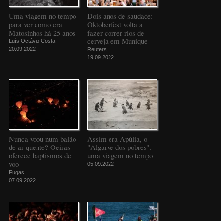
Uma viagem no tempo
Dois anos de saudade:
para ver como era
Oktoberfest volta a
Matosinhos há 25 anos
fazer correr rios de
cerveja em Munique
Luís Octávio Costa
20.09.2022
Reuters
19.09.2022
Nunca voou num balão
Assim era Apúlia, o
de ar quente? Oeiras
"Algarve dos pobres":
oferece baptismos de
uma viagem no tempo
voo
05.09.2022
Fugas
07.09.2022