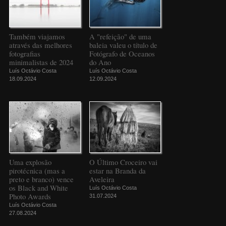
Também viajamos
A "refeição" de uma
através das melhores
baleia valeu o título de
fotografias
Fotógrafo de Oceanos
minimalistas de 2024
do Ano
Luís Octávio Costa
Luís Octávio Costa
18.09.2024
12.09.2024
Uma explosão
O Último Croceiro vai
pirotécnica (mas a
estar na Branda da
preto e branco) vence
Aveleira
os Black and White
Luís Octávio Costa
Photo Awards
31.07.2024
Luís Octávio Costa
27.08.2024