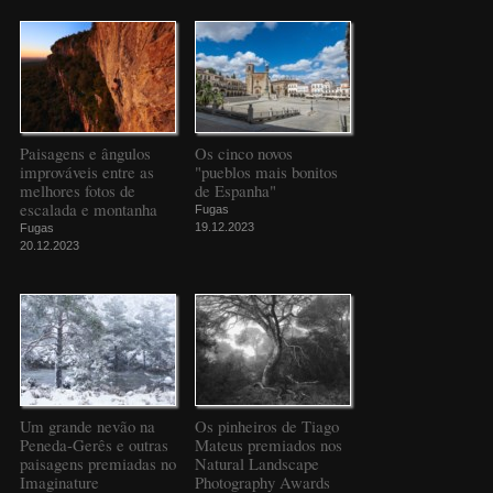
Paisagens e ângulos
Os cinco novos
improváveis entre as
"pueblos mais bonitos
melhores fotos de
de Espanha"
escalada e montanha
Fugas
19.12.2023
Fugas
20.12.2023
Um grande nevão na
Os pinheiros de Tiago
Peneda-Gerês e outras
Mateus premiados nos
paisagens premiadas no
Natural Landscape
Imaginature
Photography Awards