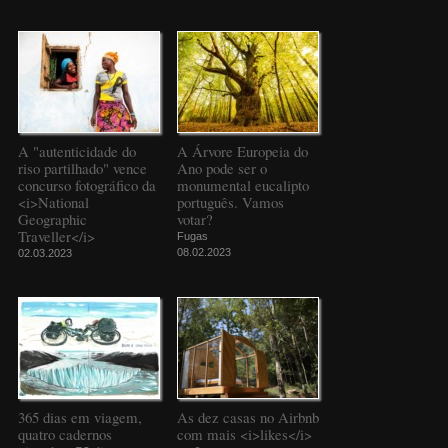
A "autenticidade do
A Árvore Europeia do
riso partilhado" vence
Ano pode ser o
concurso fotográfico da
monumental eucalipto
<i>National
português. Vamos
Geographic
votar?
Traveller</i>
Fugas
08.02.2023
02.03.2023
365 dias em viagem,
As dez casas no Airbnb
quatro cadernos
com mais <i>likes</i>