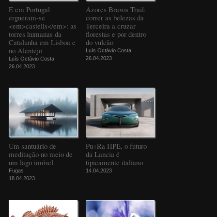
E em Portugal
Azores Bravos Trail:
ergueram-se
correr as belezas da
<em>castells</em>: as
Terceira a cruzar
torres humanas da
florestas e por dentro
Catalunha em Lisboa e
do vulcão
no Alentejo
Luís Octávio Costa
26.04.2023
Luís Octávio Costa
26.04.2023
Um santuário de
Pu+Ra HPE, o futuro
meditação no meio de
da Lancia é
um lago imóvel
tipicamente italiano
Fugas
14.04.2023
18.04.2023