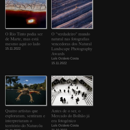
O Rio Tinto podia ser
O "verdadeiro" mundo
de Marte, mas está
natural nas fotografias
mesmo aqui ao lado
vencedoras dos Natural
Landscape Photography
15.11.2022
Awards
Luís Octávio Costa
15.11.2022
Quatro artistas que
Antes de o ser, o
exploraram, sentiram e
Mercado do Bolhão já
interpretaram o
era fotogénico
território do Naturcôa
Luís Octávio Costa