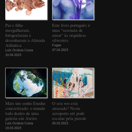
Pai e filho
Este livro português é
mergulharam,
uma "serenata de
fotografaram e
amor" às orquídeas
desenharam a Almada
silvestres
Atlântica
Fugas
07.04.2023
Luís Octávio Costa
10.04.2023
Mais um sonho Exodus
O seu voo está
concretizado: o mundo
atrasado? Neste
todo dentro de uma
aeroporto até pode
galeria em Aveiro
escalar pela parede
Luís Octávio Costa
05.03.2023
19.03.2023