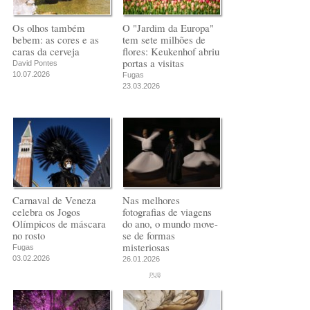
Os olhos também
O "Jardim da Europa"
bebem: as cores e as
tem sete milhões de
caras da cerveja
flores: Keukenhof abriu
portas a visitas
David Pontes
10.07.2026
Fugas
23.03.2026
Carnaval de Veneza
Nas melhores
celebra os Jogos
fotografias de viagens
Olímpicos de máscara
do ano, o mundo move-
no rosto
se de formas
misteriosas
Fugas
03.02.2026
26.01.2026
PUB
PUB