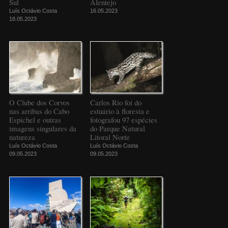
Sul
Alentejo
Luís Octávio Costa
16.05.2023
18.05.2023
O Clube dos Corvos
Carlos Rio foi do
nas arribas do Cabo
estuário à floresta e
Espichel e outras
fotografou 97 espécies
imagens singulares da
do Parque Natural
natureza
Litoral Norte
Luís Octávio Costa
Luís Octávio Costa
09.05.2023
09.05.2023