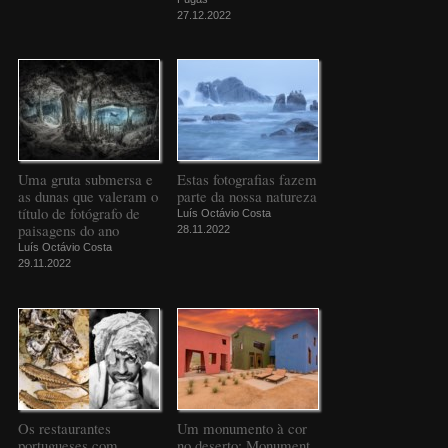
27.12.2022
Uma gruta submersa e
Estas fotografias fazem
as dunas que valeram o
parte da nossa natureza
título de fotógrafo de
Luís Octávio Costa
paisagens do ano
28.11.2022
Luís Octávio Costa
29.11.2022
Os restaurantes
Um monumento à cor
portugueses com
no deserto: Monument