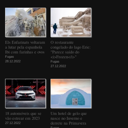
Els Enfarinats voltaram
O restaurante
a lutar pela espanhola
congelado do lago Erie:
Ibi com farinhas e ovos
"Parece saído do
<i>Frozen</i>"
Fugas
28.12.2022
Fugas
27.12.2022
18 automóveis que se
Um hotel de gelo que
vão estrear em 2023
nasce no Inverno e
derrete na Primavera
27.12.2022
Fugas