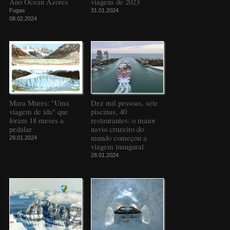
Ano Ocean Azores
viagens de 2023
Fugas
31.01.2024
08.02.2024
Mara Mures: "Uma
Dez mil pessoas, sete
viagem de ida" que
piscinas, 40
foram 18 meses a
restaurantes: o maior
pedalar
navio cruzeiro do
mundo começou a
29.01.2024
viagem inaugural
28.01.2024