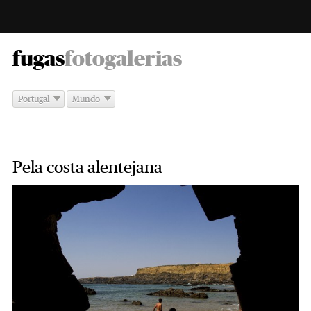
-
fugas
fotogalerias
Portugal
Mundo
Pela costa alentejana