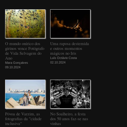
O mundo onírico dos
Uma raposa destemida
girinos vence Fotógrafo
e outros momentos
de Vida Selvagem do
mágicos no Iris
Ano
Luís Octávio Costa
02.10.2024
Mara Gonçalves
09.10.2024
Póvoa de Varzim, as
No Soalheiro, a festa
fotografias da "cidade
dos 50 anos faz-se nas
inclusiva"
vinhas