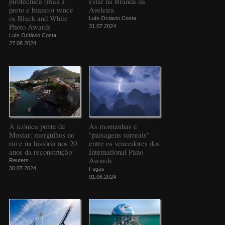
pirotécnica (mas a
estar na Branda da
preto e branco) vence
Aveleira
os Black and White
Luís Octávio Costa
Photo Awards
31.07.2024
Luís Octávio Costa
27.08.2024
A icónica ponte de
As montanhas e
Mostar: mergulhos no
"paisagens surreais"
rio e na história nos 20
entre os vencedores dos
anos da reconstrução
International Pano
Awards
Reuters
30.07.2024
Fugas
01.06.2024