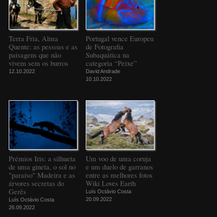
Terra Fria, Alma
Portugal vence Europeu
Quente: as pessoas e as
de Fotografia
paisagens que não
Subaquática na
vivem sem os burros
categoria “Peixe”
12.10.2022
David Andrade
10.10.2022
Prémios Iris: a silhueta
Um voo de uma coruja
de uma gineta, o sol no
e um duelo de garranos
"paraíso" Madeira e as
entre as melhores fotos
árvores secretas do
Wiki Loves Earth
Gerês
Luís Octávio Costa
20.09.2022
Luís Octávio Costa
26.09.2022