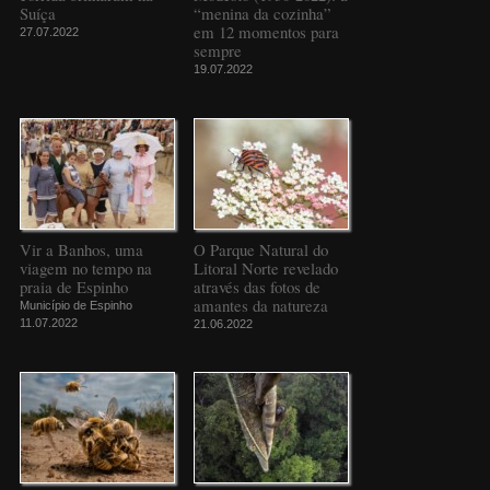
Suíça
“menina da cozinha”
em 12 momentos para
27.07.2022
sempre
19.07.2022
Vir a Banhos, uma
O Parque Natural do
viagem no tempo na
Litoral Norte revelado
praia de Espinho
através das fotos de
amantes da natureza
Município de Espinho
11.07.2022
21.06.2022