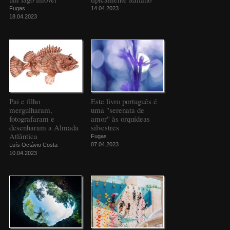
Fugas
14.04.2023
18.04.2023
Pai e filho
Este livro português é
mergulharam,
uma "serenata de
fotografaram e
amor" às orquídeas
desenharam a Almada
silvestres
Atlântica
Fugas
07.04.2023
Luís Octávio Costa
10.04.2023