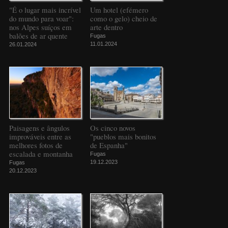
"É o lugar mais incrível
Um hotel (efémero
do mundo para voar":
como o gelo) cheio de
nos Alpes suíços em
arte dentro
balões de ar quente
Fugas
11.01.2024
26.01.2024
Paisagens e ângulos
Os cinco novos
improváveis entre as
"pueblos mais bonitos
melhores fotos de
de Espanha"
escalada e montanha
Fugas
19.12.2023
Fugas
20.12.2023