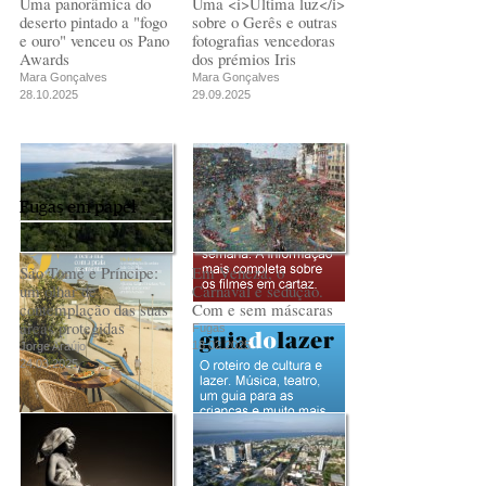
Uma panorâmica do
Uma <i>Última luz</i>
deserto pintado a "fogo
sobre o Gerês e outras
e ouro" venceu os Pano
fotografias vencedoras
Awards
dos prémios Iris
Mara Gonçalves
Mara Gonçalves
28.10.2025
29.09.2025
Fugas em papel
São Tomé e Príncipe:
Em Veneza, o
um olhar de
Carnaval é sedução.
contemplação das suas
Com e sem máscaras
áreas protegidas
Fugas
18.02.2025
Jorge Araújo
24.03.2025
PUB