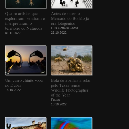
Quatro artistas que
Antes de o ser, o
exploraram, sentiram e
Mercado do Bolhão já
interpretaram o
era fotogénico
território do Naturcôa
Luís Octávio Costa
21.10.2022
01.11.2022
Um carro chinês voou
Bola de abelhas a rolar
no Dubai
pelo Texas vence
Wildlife Photographer
14.10.2022
of the Year
Fugas
13.10.2022