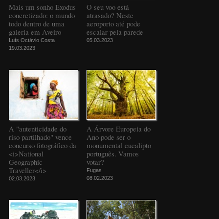
Mais um sonho Exodus
O seu voo está
concretizado: o mundo
atrasado? Neste
todo dentro de uma
aeroporto até pode
galeria em Aveiro
escalar pela parede
Luís Octávio Costa
05.03.2023
19.03.2023
A "autenticidade do
A Árvore Europeia do
riso partilhado" vence
Ano pode ser o
concurso fotográfico da
monumental eucalipto
<i>National
português. Vamos
Geographic
votar?
Traveller</i>
Fugas
08.02.2023
02.03.2023