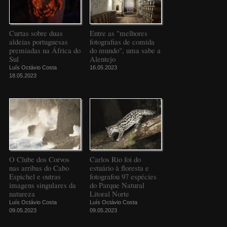
Curtas sobre duas
Entre as "melhores
aldeias portuguesas
fotografias de comida
premiadas na África do
do mundo", uma sabe a
Sul
Alentejo
Luís Octávio Costa
16.05.2023
18.05.2023
O Clube dos Corvos
Carlos Rio foi do
nas arribas do Cabo
estuário à floresta e
Espichel e outras
fotografou 97 espécies
imagens singulares da
do Parque Natural
natureza
Litoral Norte
Luís Octávio Costa
Luís Octávio Costa
09.05.2023
09.05.2023