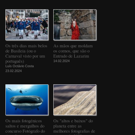
Os três dias mais belos
As mãos que moldam
de Basileia (ou o
os cornos, que são o
Carnaval visto por um
Entrudo de Lazarim
português)
14.02.2024
Luís Octávio Costa
23.02.2024
Os mais fotogénicos
Os "altos e baixos" do
saltos e mergulhos do
planeta entre as
concurso Fotógrafo do
melhores fotografias de