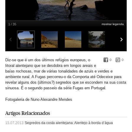
1 / 35
mostrar legenda
Na praia dos Alterinhos, Zambujeira do Mar
Nuno Alexandre Mendes
Diz-se que é um dos últimos refúgios europeus, o
0
0
litoral alentejano que se desdobra em longos areais e
baías rochosas, mar de várias tonalidades de azuis e verdes e
ambiente rural. A Fugas percorreu-o da Comporta até Odeceixe para
revelar alguns dos (últimos?) segredos que se escondem na sua costa
sinuosa. É o segundo passeio da série Fugas em Portugal.
Fotogaleria de Nuno Alexandre Mendes
Artigos Relacionados
15.07.2013
Segredos da costa alentejana: Alentejo à borda d’água