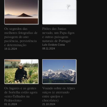
Os segredos das
Pitões das Junias
melhores fotografias de
nevado, um Papa-figos
paisagem do ano:
e outras paisagens
paciência, persistência
naturais de Portugal
e determinação
Luís Octávio Costa
08.11.2024
19.11.2024
Os lugares e as gentes
Voando sobre os Alpes
de Sortelha estão agora
suíços (e aterrando
<em>Talhados na
entre queijos e
Pedra</em>
chocolates)
01.11.2024
21.10.2024