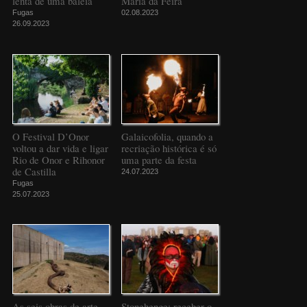
lenta de uma baleia
Maria da Feira
Fugas
02.08.2023
26.09.2023
O Festival D’Onor
Galaicofolia, quando a
voltou a dar vida e ligar
recriação histórica é só
Rio de Onor e Rihonor
uma parte da festa
de Castilla
24.07.2023
Fugas
25.07.2023
As seis obras de arte
Stonehenge: receber o