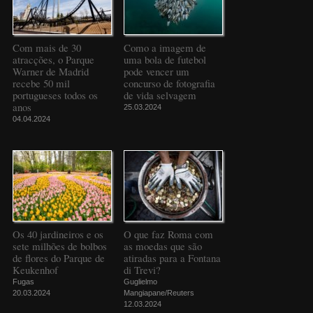
Com mais de 30
Como a imagem de
atracções, o Parque
uma bola de futebol
Warner de Madrid
pode vencer um
recebe 50 mil
concurso de fotografia
portugueses todos os
de vida selvagem
anos
25.03.2024
04.04.2024
Os 40 jardineiros e os
O que faz Roma com
sete milhões de bolbos
as moedas que são
de flores do Parque de
atiradas para a Fontana
Keukenhof
di Trevi?
Fugas
Guglielmo
20.03.2024
Mangiapane/Reuters
12.03.2024