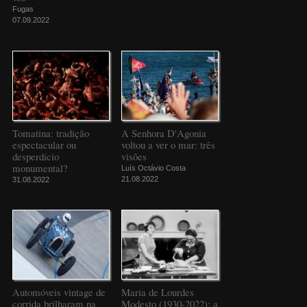
Fugas
07.09.2022
Tomatina: tradição
A Senhora D'Agonia
espectacular ou
voltou a ver o mar: três
desperdício
visões
monumental?
Luís Octávio Costa
21.08.2022
31.08.2022
Automóveis vintage de
Maria de Lourdes
corrida brilharam na
Modesto (1930-2022): a