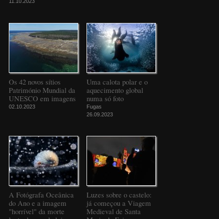
11.10.2023
Os 42 novos sítios
Uma calota polar e o
Património Mundial da
aquecimento global
UNESCO em imagens
numa só foto
02.10.2023
Fugas
26.09.2023
A Fotógrafa Oceânica
Luzes sobre o castelo:
do Ano e a imagem
já começou a Viagem
"horrível" da morte
Medieval de Santa