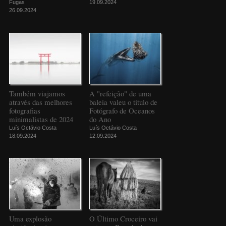
Fugas
19.09.2024
26.09.2024
Também viajamos
A "refeição" de uma
através das melhores
baleia valeu o título de
fotografias
Fotógrafo de Oceanos
minimalistas de 2024
do Ano
Luís Octávio Costa
Luís Octávio Costa
18.09.2024
12.09.2024
Uma explosão
O Último Croceiro vai