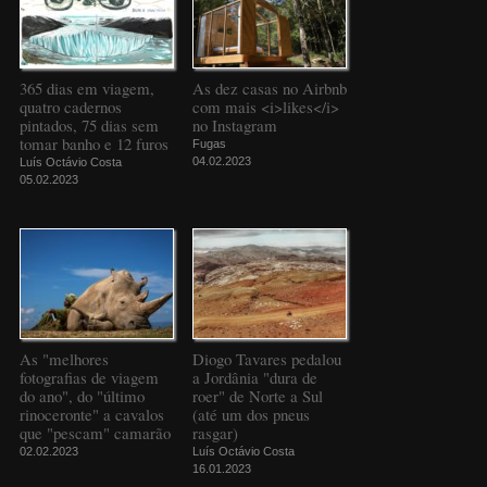
365 dias em viagem,
As dez casas no Airbnb
quatro cadernos
com mais <i>likes</i>
pintados, 75 dias sem
no Instagram
tomar banho e 12 furos
Fugas
04.02.2023
Luís Octávio Costa
05.02.2023
As "melhores
Diogo Tavares pedalou
fotografias de viagem
a Jordânia "dura de
do ano", do "último
roer" de Norte a Sul
rinoceronte" a cavalos
(até um dos pneus
que "pescam" camarão
rasgar)
02.02.2023
Luís Octávio Costa
16.01.2023