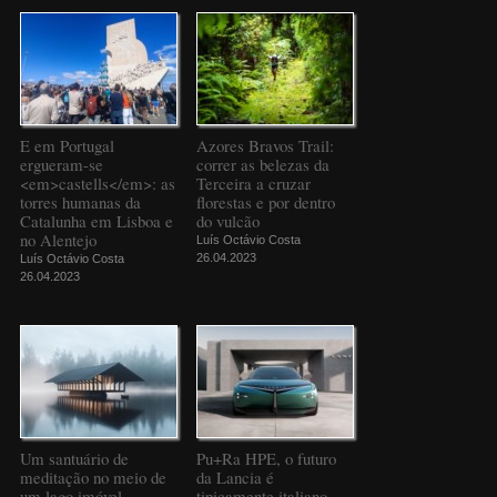
E em Portugal
Azores Bravos Trail:
ergueram-se
correr as belezas da
<em>castells</em>: as
Terceira a cruzar
torres humanas da
florestas e por dentro
Catalunha em Lisboa e
do vulcão
no Alentejo
Luís Octávio Costa
26.04.2023
Luís Octávio Costa
26.04.2023
Um santuário de
Pu+Ra HPE, o futuro
meditação no meio de
da Lancia é
um lago imóvel
tipicamente italiano