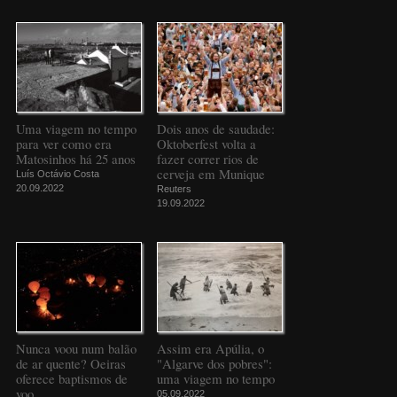
Uma viagem no tempo
Dois anos de saudade:
para ver como era
Oktoberfest volta a
Matosinhos há 25 anos
fazer correr rios de
cerveja em Munique
Luís Octávio Costa
20.09.2022
Reuters
19.09.2022
Nunca voou num balão
Assim era Apúlia, o
de ar quente? Oeiras
"Algarve dos pobres":
oferece baptismos de
uma viagem no tempo
voo
05.09.2022