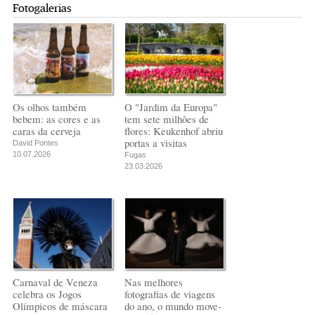
Fotogalerias
Os olhos também
O "Jardim da Europa"
bebem: as cores e as
tem sete milhões de
caras da cerveja
flores: Keukenhof abriu
portas a visitas
David Pontes
10.07.2026
Fugas
23.03.2026
Carnaval de Veneza
Nas melhores
celebra os Jogos
fotografias de viagens
Olímpicos de máscara
do ano, o mundo move-