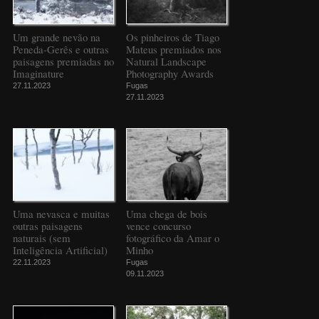
Um grande nevão na
Os pinheiros de Tiago
Peneda-Gerês e outras
Mateus premiados nos
paisagens premiadas no
Natural Landscape
Imaginature
Photography Awards
27.11.2023
Fugas
27.11.2023
Uma nevasca e muitas
Uma chega de bois
outras paisagens
vence concurso
naturais (sem
fotográfico da Amar o
Inteligência Artificial)
Minho
22.11.2023
Fugas
09.11.2023