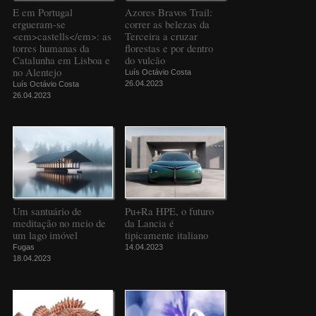
E em Portugal
Azores Bravos Trail:
ergueram-se
correr as belezas da
<em>castells</em>: as
Terceira a cruzar
torres humanas da
florestas e por dentro
Catalunha em Lisboa e
do vulcão
no Alentejo
Luís Octávio Costa
26.04.2023
Luís Octávio Costa
26.04.2023
Um santuário de
Pu+Ra HPE, o futuro
meditação no meio de
da Lancia é
um lago imóvel
tipicamente italiano
Fugas
14.04.2023
18.04.2023