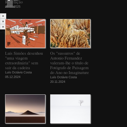
Revelação
29.01.2025
×
×
×
--%>
Luís Simões desenhou
Os "sussurros" de
"uma viagem
Antonio Fernandez
extraordinária" sem
valeram-lhe o título de
sair da cadeira
Fotógrafo de Paisagem
do Ano no Imaginature
Luís Octávio Costa
05.12.2024
Luís Octávio Costa
20.11.2024