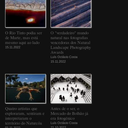
O Rio Tinto podia ser
O "verdadeiro" mundo
de Marte, mas está
natural nas fotografias
mesmo aqui ao lado
vencedoras dos Natural
Landscape Photography
15.11.2022
Awards
Luís Octávio Costa
15.11.2022
Quatro artistas que
Antes de o ser, o
exploraram, sentiram e
Mercado do Bolhão já
interpretaram o
era fotogénico
território do Naturcôa
Luís Octávio Costa
21.10.2022
01.11.2022