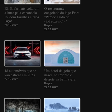
Els Enfarinats voltaram
O restaurante
a lutar pela espanhola
congelado do lago Erie:
Ibi com farinhas e ovos
"Parece saído do
<i>Frozen</i>"
Fugas
28.12.2022
Fugas
27.12.2022
18 automóveis que se
Um hotel de gelo que
vão estrear em 2023
nasce no Inverno e
derrete na Primavera
27.12.2022
Fugas
27.12.2022