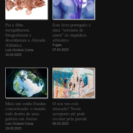
Pai e filho
Este livro português é
mergulharam,
uma "serenata de
fotografaram e
amor" às orquídeas
desenharam a Almada
silvestres
Atlântica
Fugas
07.04.2023
Luís Octávio Costa
10.04.2023
Mais um sonho Exodus
O seu voo está
concretizado: o mundo
atrasado? Neste
todo dentro de uma
aeroporto até pode
galeria em Aveiro
escalar pela parede
Luís Octávio Costa
05.03.2023
19.03.2023