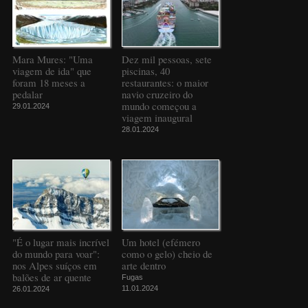
Mara Mures: "Uma
Dez mil pessoas, sete
viagem de ida" que
piscinas, 40
foram 18 meses a
restaurantes: o maior
pedalar
navio cruzeiro do
mundo começou a
29.01.2024
viagem inaugural
28.01.2024
"É o lugar mais incrível
Um hotel (efémero
do mundo para voar":
como o gelo) cheio de
nos Alpes suíços em
arte dentro
balões de ar quente
Fugas
11.01.2024
26.01.2024