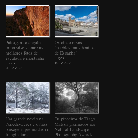
Paisagens e ângulos
Os cinco novos
improváveis entre as
"pueblos mais bonitos
melhores fotos de
de Espanha"
escalada e montanha
Fugas
19.12.2023
Fugas
20.12.2023
Um grande nevão na
Os pinheiros de Tiago
Peneda-Gerês e outras
Mateus premiados nos
paisagens premiadas no
Natural Landscape
Imaginature
Photography Awards