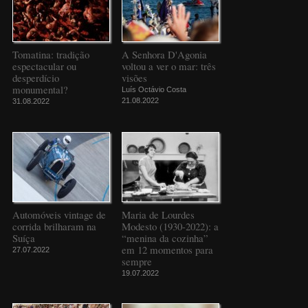
Tomatina: tradição
A Senhora D'Agonia
espectacular ou
voltou a ver o mar: três
desperdício
visões
monumental?
Luís Octávio Costa
21.08.2022
31.08.2022
Automóveis vintage de
Maria de Lourdes
corrida brilharam na
Modesto (1930-2022): a
Suíça
“menina da cozinha”
em 12 momentos para
27.07.2022
sempre
19.07.2022