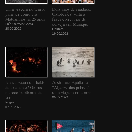
Uma viagem no tempo
Dois anos de saudade:
para ver como era
Oktoberfest volta a
Matosinhos há 25 anos
fazer correr rios de
cerveja em Munique
Luís Octávio Costa
20.09.2022
Reuters
19.09.2022
Nunca voou num balão
Assim era Apúlia, o
de ar quente? Oeiras
"Algarve dos pobres":
oferece baptismos de
uma viagem no tempo
voo
05.09.2022
Fugas
07.09.2022