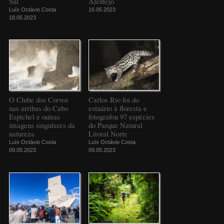
Sul
Alentejo
Luís Octávio Costa
16.05.2023
18.05.2023
O Clube dos Corvos
Carlos Rio foi do
nas arribas do Cabo
estuário à floresta e
Espichel e outras
fotografou 97 espécies
imagens singulares da
do Parque Natural
natureza
Litoral Norte
Luís Octávio Costa
Luís Octávio Costa
09.05.2023
09.05.2023