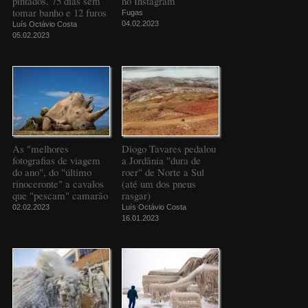
pintados, 75 dias sem
no Instagram
tomar banho e 12 furos
Fugas
04.02.2023
Luís Octávio Costa
05.02.2023
As "melhores
Diogo Tavares pedalou
fotografias de viagem
a Jordânia "dura de
do ano", do "último
roer" de Norte a Sul
rinoceronte" a cavalos
(até um dos pneus
que "pescam" camarão
rasgar)
02.02.2023
Luís Octávio Costa
16.01.2023