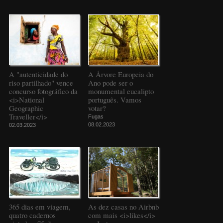
A "autenticidade do
A Árvore Europeia do
riso partilhado" vence
Ano pode ser o
concurso fotográfico da
monumental eucalipto
<i>National
português. Vamos
Geographic
votar?
Traveller</i>
Fugas
08.02.2023
02.03.2023
365 dias em viagem,
As dez casas no Airbnb
quatro cadernos
com mais <i>likes</i>