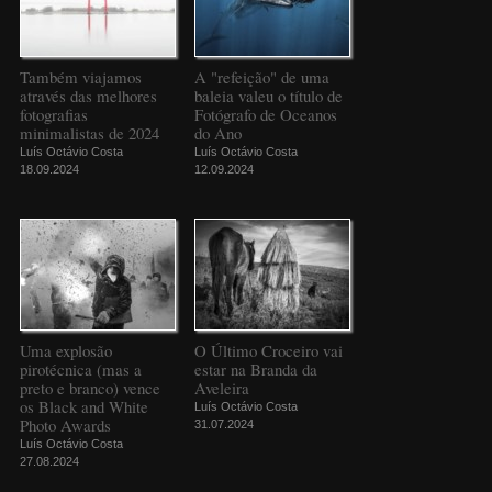
Também viajamos
A "refeição" de uma
através das melhores
baleia valeu o título de
fotografias
Fotógrafo de Oceanos
minimalistas de 2024
do Ano
Luís Octávio Costa
Luís Octávio Costa
18.09.2024
12.09.2024
Uma explosão
O Último Croceiro vai
pirotécnica (mas a
estar na Branda da
preto e branco) vence
Aveleira
os Black and White
Luís Octávio Costa
Photo Awards
31.07.2024
Luís Octávio Costa
27.08.2024