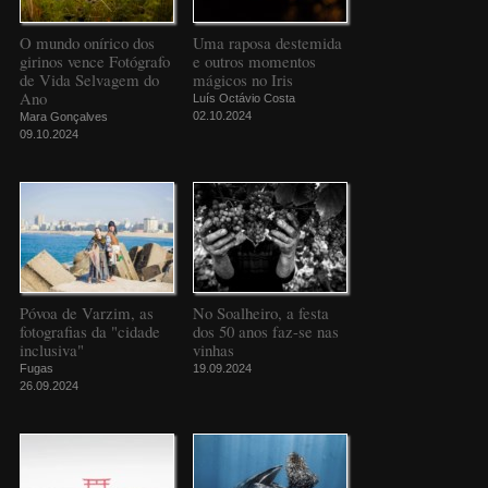
O mundo onírico dos
Uma raposa destemida
girinos vence Fotógrafo
e outros momentos
de Vida Selvagem do
mágicos no Iris
Ano
Luís Octávio Costa
02.10.2024
Mara Gonçalves
09.10.2024
Póvoa de Varzim, as
No Soalheiro, a festa
fotografias da "cidade
dos 50 anos faz-se nas
inclusiva"
vinhas
Fugas
19.09.2024
26.09.2024