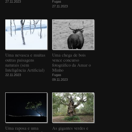
27.11.2023
Fugas
27.11.2023
Uma nevasca e muitas
Uma chega de bois
outras paisagens
vence concurso
naturais (sem
fotográfico da Amar o
Inteligência Artificial)
Minho
22.11.2023
Fugas
09.11.2023
Uma raposa e uma
As gigantes verdes e