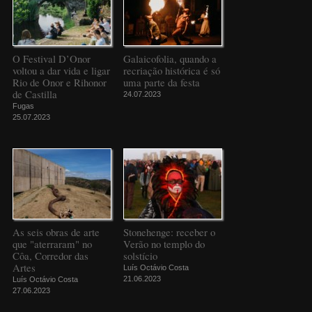
O Festival D’Onor
Galaicofolia, quando a
voltou a dar vida e ligar
recriação histórica é só
Rio de Onor e Rihonor
uma parte da festa
de Castilla
24.07.2023
Fugas
25.07.2023
As seis obras de arte
Stonehenge: receber o
que "aterraram" no
Verão no templo do
Côa, Corredor das
solstício
Artes
Luís Octávio Costa
21.06.2023
Luís Octávio Costa
27.06.2023