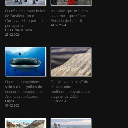
Os três dias mais belos
As mãos que moldam
de Basileia (ou o
os cornos, que são o
Carnaval visto por um
Entrudo de Lazarim
português)
14.02.2024
Luís Octávio Costa
23.02.2024
Os mais fotogénicos
Os "altos e baixos" do
saltos e mergulhos do
planeta entre as
concurso Fotógrafo do
melhores fotografias de
Ano Ocean Azores
viagens de 2023
Fugas
31.01.2024
08.02.2024