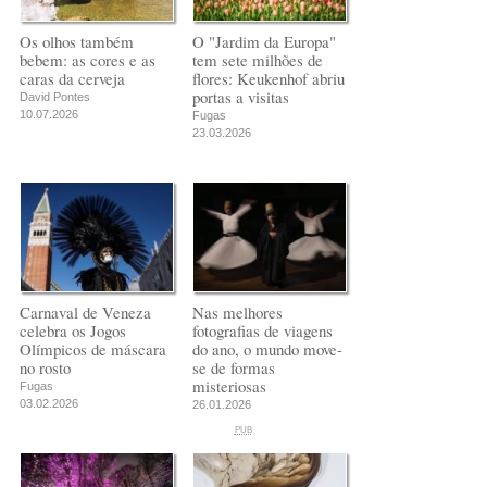
Os olhos também
O "Jardim da Europa"
bebem: as cores e as
tem sete milhões de
caras da cerveja
flores: Keukenhof abriu
portas a visitas
David Pontes
10.07.2026
Fugas
23.03.2026
Carnaval de Veneza
Nas melhores
celebra os Jogos
fotografias de viagens
Olímpicos de máscara
do ano, o mundo move-
no rosto
se de formas
misteriosas
Fugas
03.02.2026
26.01.2026
PUB
PUB