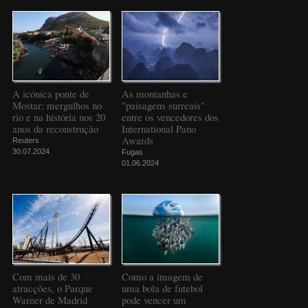
A icónica ponte de
As montanhas e
Mostar: mergulhos no
"paisagens surreais"
rio e na história nos 20
entre os vencedores dos
anos da reconstrução
International Pano
Awards
Reuters
30.07.2024
Fugas
01.06.2024
Com mais de 30
Como a imagem de
atracções, o Parque
uma bola de futebol
Warner de Madrid
pode vencer um