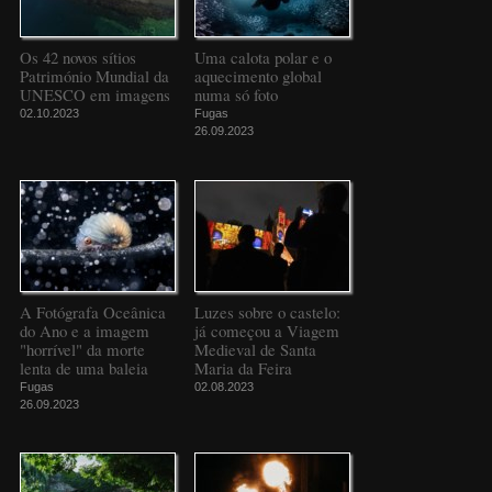
Os 42 novos sítios
Uma calota polar e o
Património Mundial da
aquecimento global
UNESCO em imagens
numa só foto
02.10.2023
Fugas
26.09.2023
A Fotógrafa Oceânica
Luzes sobre o castelo:
do Ano e a imagem
já começou a Viagem
"horrível" da morte
Medieval de Santa
lenta de uma baleia
Maria da Feira
Fugas
02.08.2023
26.09.2023