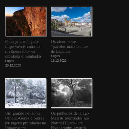
Paisagens e ângulos
Os cinco novos
improváveis entre as
"pueblos mais bonitos
melhores fotos de
de Espanha"
escalada e montanha
Fugas
19.12.2023
Fugas
20.12.2023
Um grande nevão na
Os pinheiros de Tiago
Peneda-Gerês e outras
Mateus premiados nos
paisagens premiadas no
Natural Landscape
Imaginature
Photography Awards