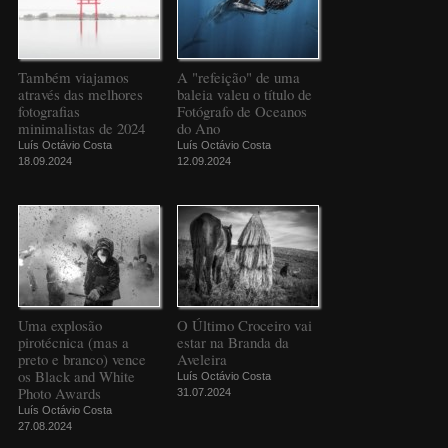
Também viajamos
A "refeição" de uma
através das melhores
baleia valeu o título de
fotografias
Fotógrafo de Oceanos
minimalistas de 2024
do Ano
Luís Octávio Costa
Luís Octávio Costa
18.09.2024
12.09.2024
Uma explosão
O Último Croceiro vai
pirotécnica (mas a
estar na Branda da
preto e branco) vence
Aveleira
os Black and White
Luís Octávio Costa
Photo Awards
31.07.2024
Luís Octávio Costa
27.08.2024