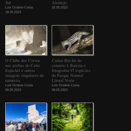
Sul
Alentejo
Luís Octávio Costa
16.05.2023
18.05.2023
O Clube dos Corvos
Carlos Rio foi do
nas arribas do Cabo
estuário à floresta e
Espichel e outras
fotografou 97 espécies
imagens singulares da
do Parque Natural
natureza
Litoral Norte
Luís Octávio Costa
Luís Octávio Costa
09.05.2023
09.05.2023