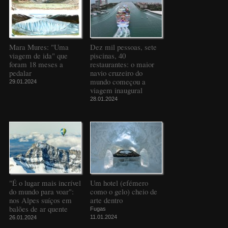
Mara Mures: "Uma
Dez mil pessoas, sete
viagem de ida" que
piscinas, 40
foram 18 meses a
restaurantes: o maior
pedalar
navio cruzeiro do
mundo começou a
29.01.2024
viagem inaugural
28.01.2024
"É o lugar mais incrível
Um hotel (efémero
do mundo para voar":
como o gelo) cheio de
nos Alpes suíços em
arte dentro
balões de ar quente
Fugas
11.01.2024
26.01.2024