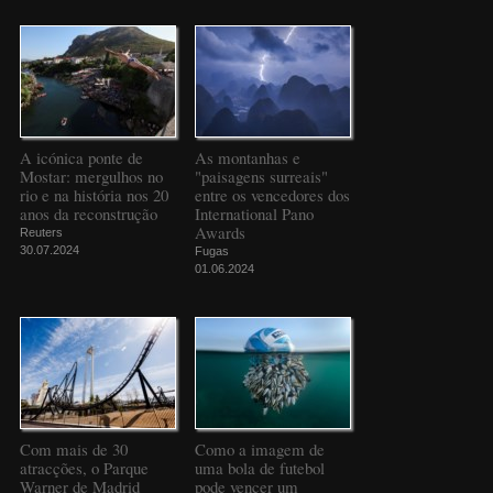
A icónica ponte de
As montanhas e
Mostar: mergulhos no
"paisagens surreais"
rio e na história nos 20
entre os vencedores dos
anos da reconstrução
International Pano
Awards
Reuters
30.07.2024
Fugas
01.06.2024
Com mais de 30
Como a imagem de
atracções, o Parque
uma bola de futebol
Warner de Madrid
pode vencer um