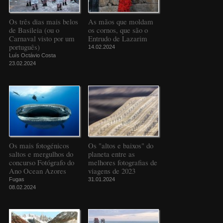
Os três dias mais belos
As mãos que moldam
de Basileia (ou o
os cornos, que são o
Carnaval visto por um
Entrudo de Lazarim
português)
14.02.2024
Luís Octávio Costa
23.02.2024
Os mais fotogénicos
Os "altos e baixos" do
saltos e mergulhos do
planeta entre as
concurso Fotógrafo do
melhores fotografias de
Ano Ocean Azores
viagens de 2023
Fugas
31.01.2024
08.02.2024