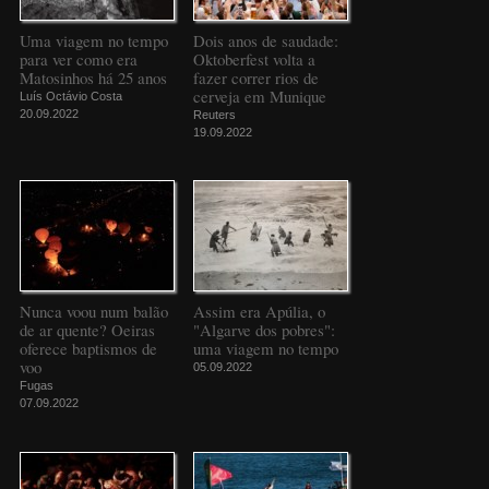
Uma viagem no tempo
Dois anos de saudade:
para ver como era
Oktoberfest volta a
Matosinhos há 25 anos
fazer correr rios de
cerveja em Munique
Luís Octávio Costa
20.09.2022
Reuters
19.09.2022
Nunca voou num balão
Assim era Apúlia, o
de ar quente? Oeiras
"Algarve dos pobres":
oferece baptismos de
uma viagem no tempo
voo
05.09.2022
Fugas
07.09.2022