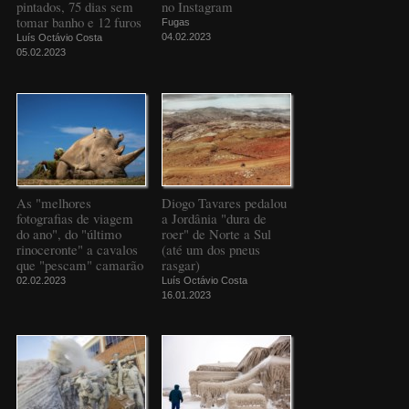
pintados, 75 dias sem
no Instagram
tomar banho e 12 furos
Fugas
04.02.2023
Luís Octávio Costa
05.02.2023
As "melhores
Diogo Tavares pedalou
fotografias de viagem
a Jordânia "dura de
do ano", do "último
roer" de Norte a Sul
rinoceronte" a cavalos
(até um dos pneus
que "pescam" camarão
rasgar)
02.02.2023
Luís Octávio Costa
16.01.2023