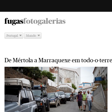
-
fugas
fotogalerias
Portugal
Mundo
De Mértola a Marraquexe em todo-o-terr