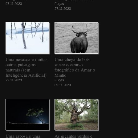
27.11.2023
Fugas
27.11.2023
Uma nevasca e muitas
Uma chega de bois
outras paisagens
vence concurso
naturais (sem
fotográfico da Amar o
Inteligência Artificial)
Minho
22.11.2023
Fugas
09.11.2023
Uma raposa e uma
As gigantes verdes e