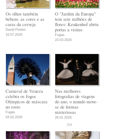
Os olhos também
O "Jardim da Europa"
bebem: as cores e as
tem sete milhões de
caras da cerveja
flores: Keukenhof abriu
portas a visitas
David Pontes
10.07.2026
Fugas
23.03.2026
Carnaval de Veneza
Nas melhores
celebra os Jogos
fotografias de viagens
Olímpicos de máscara
do ano, o mundo move-
no rosto
se de formas
misteriosas
Fugas
03.02.2026
26.01.2026
PUB
PUB