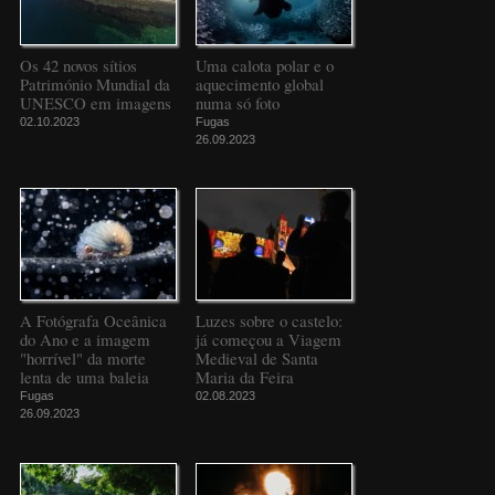
Os 42 novos sítios
Uma calota polar e o
Património Mundial da
aquecimento global
UNESCO em imagens
numa só foto
02.10.2023
Fugas
26.09.2023
A Fotógrafa Oceânica
Luzes sobre o castelo:
do Ano e a imagem
já começou a Viagem
"horrível" da morte
Medieval de Santa
lenta de uma baleia
Maria da Feira
Fugas
02.08.2023
26.09.2023