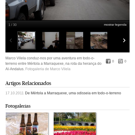
1 / 30
mostrar legenda
Em Mértola, o grupo prepara-se para a partida.
Marco Vilela
Marco Vilela conduz-nos por uma aventura em todo-o-
0
0
terreno entre Mértola a Marraquexe, na rota da herança do
Al-Andalus.
Fotogaleria de Marco Vilela
Artigos Relacionados
17.10.2011
De Mértola a Marraquexe, uma odisseia em todo-o-terreno
Fotogalerias