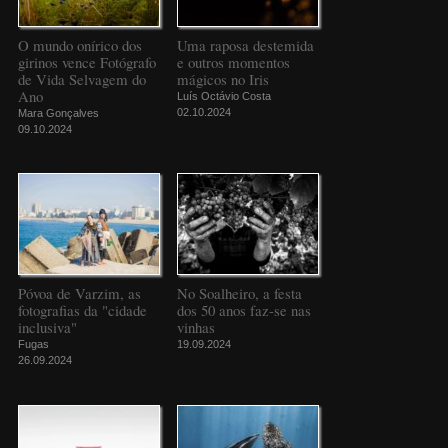
O mundo onírico dos
Uma raposa destemida
girinos vence Fotógrafo
e outros momentos
de Vida Selvagem do
mágicos no Iris
Ano
Luís Octávio Costa
02.10.2024
Mara Gonçalves
09.10.2024
Póvoa de Varzim, as
No Soalheiro, a festa
fotografias da "cidade
dos 50 anos faz-se nas
inclusiva"
vinhas
Fugas
19.09.2024
26.09.2024