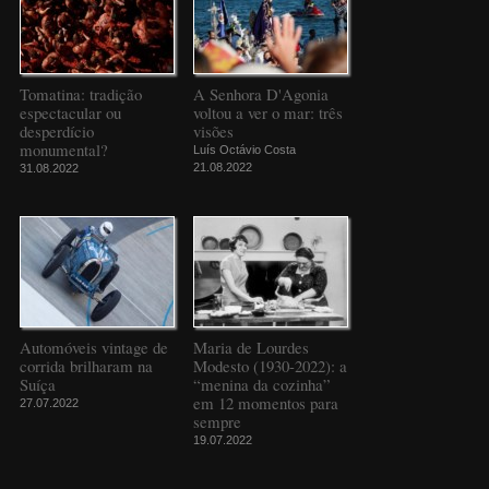
Tomatina: tradição
A Senhora D'Agonia
espectacular ou
voltou a ver o mar: três
desperdício
visões
monumental?
Luís Octávio Costa
21.08.2022
31.08.2022
Automóveis vintage de
Maria de Lourdes
corrida brilharam na
Modesto (1930-2022): a
Suíça
“menina da cozinha”
em 12 momentos para
27.07.2022
sempre
19.07.2022