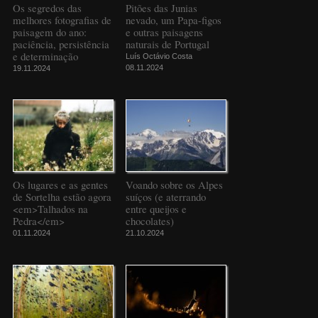
Os segredos das
Pitões das Junias
melhores fotografias de
nevado, um Papa-figos
paisagem do ano:
e outras paisagens
paciência, persistência
naturais de Portugal
e determinação
Luís Octávio Costa
08.11.2024
19.11.2024
Os lugares e as gentes
Voando sobre os Alpes
de Sortelha estão agora
suíços (e aterrando
<em>Talhados na
entre queijos e
Pedra</em>
chocolates)
01.11.2024
21.10.2024