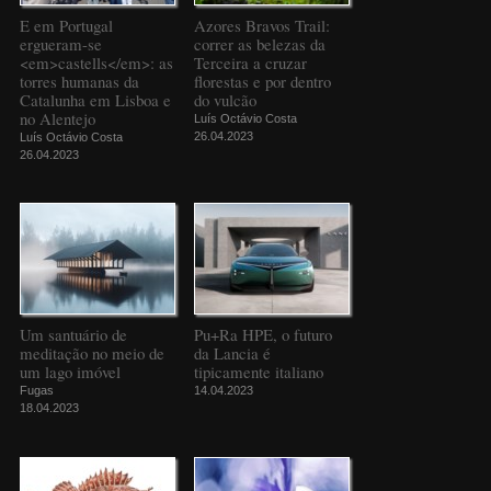
E em Portugal
Azores Bravos Trail:
ergueram-se
correr as belezas da
<em>castells</em>: as
Terceira a cruzar
torres humanas da
florestas e por dentro
Catalunha em Lisboa e
do vulcão
no Alentejo
Luís Octávio Costa
26.04.2023
Luís Octávio Costa
26.04.2023
Um santuário de
Pu+Ra HPE, o futuro
meditação no meio de
da Lancia é
um lago imóvel
tipicamente italiano
Fugas
14.04.2023
18.04.2023