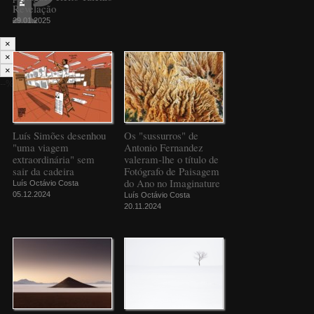
Revelação
29.01.2025
×
×
×
--%>
Luís Simões desenhou
Os "sussurros" de
"uma viagem
Antonio Fernandez
extraordinária" sem
valeram-lhe o título de
sair da cadeira
Fotógrafo de Paisagem
do Ano no Imaginature
Luís Octávio Costa
05.12.2024
Luís Octávio Costa
20.11.2024