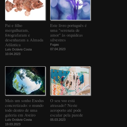
Pai e filho
Este livro português é
mergulharam,
uma "serenata de
fotografaram e
amor" às orquídeas
desenharam a Almada
silvestres
Atlântica
Fugas
07.04.2023
Luís Octávio Costa
10.04.2023
Mais um sonho Exodus
O seu voo está
concretizado: o mundo
atrasado? Neste
todo dentro de uma
aeroporto até pode
galeria em Aveiro
escalar pela parede
Luís Octávio Costa
05.03.2023
19.03.2023