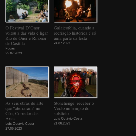
O Festival D’Onor
Galaicofolia, quando a
voltou a dar vida e ligar
recriação histórica é só
Rio de Onor e Rihonor
uma parte da festa
de Castilla
24.07.2023
Fugas
25.07.2023
As seis obras de arte
Stonehenge: receber o
que "aterraram" no
Verão no templo do
Côa, Corredor das
solstício
Artes
Luís Octávio Costa
21.06.2023
Luís Octávio Costa
27.06.2023