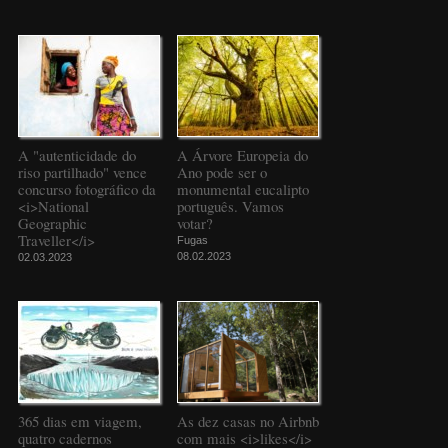
A "autenticidade do
A Árvore Europeia do
riso partilhado" vence
Ano pode ser o
concurso fotográfico da
monumental eucalipto
<i>National
português. Vamos
Geographic
votar?
Traveller</i>
Fugas
08.02.2023
02.03.2023
365 dias em viagem,
As dez casas no Airbnb
quatro cadernos
com mais <i>likes</i>