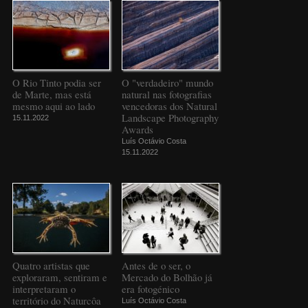
O Rio Tinto podia ser
O "verdadeiro" mundo
de Marte, mas está
natural nas fotografias
mesmo aqui ao lado
vencedoras dos Natural
Landscape Photography
15.11.2022
Awards
Luís Octávio Costa
15.11.2022
Quatro artistas que
Antes de o ser, o
exploraram, sentiram e
Mercado do Bolhão já
interpretaram o
era fotogénico
território do Naturcôa
Luís Octávio Costa