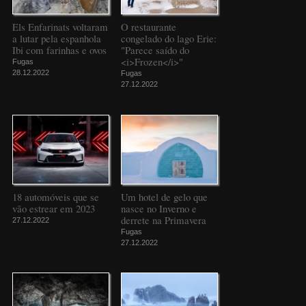
Els Enfarinats voltaram
O restaurante
a lutar pela espanhola
congelado do lago Erie:
Ibi com farinhas e ovos
"Parece saído do
<i>Frozen</i>"
Fugas
28.12.2022
Fugas
27.12.2022
18 automóveis que se
Um hotel de gelo que
vão estrear em 2023
nasce no Inverno e
derrete na Primavera
27.12.2022
Fugas
27.12.2022