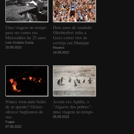
Uma viagem no tempo
Dois anos de saudade:
para ver como era
Oktoberfest volta a
Matosinhos há 25 anos
fazer correr rios de
cerveja em Munique
Luís Octávio Costa
20.09.2022
Reuters
19.09.2022
Nunca voou num balão
Assim era Apúlia, o
de ar quente? Oeiras
"Algarve dos pobres":
oferece baptismos de
uma viagem no tempo
voo
05.09.2022
Fugas
07.09.2022