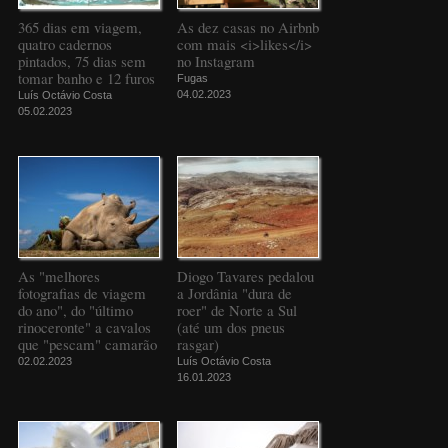
365 dias em viagem,
As dez casas no Airbnb
quatro cadernos
com mais <i>likes</i>
pintados, 75 dias sem
no Instagram
tomar banho e 12 furos
Fugas
04.02.2023
Luís Octávio Costa
05.02.2023
As "melhores
Diogo Tavares pedalou
fotografias de viagem
a Jordânia "dura de
do ano", do "último
roer" de Norte a Sul
rinoceronte" a cavalos
(até um dos pneus
que "pescam" camarão
rasgar)
02.02.2023
Luís Octávio Costa
16.01.2023