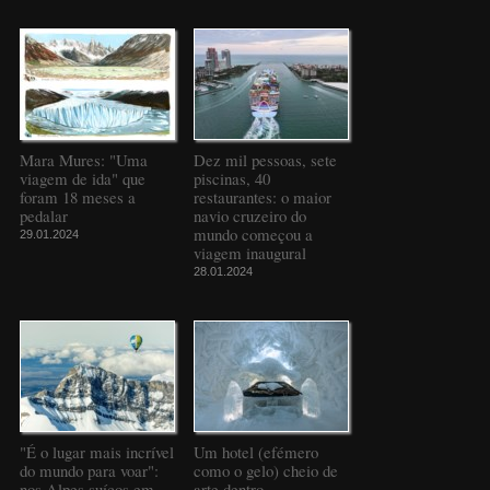
Mara Mures: "Uma
Dez mil pessoas, sete
viagem de ida" que
piscinas, 40
foram 18 meses a
restaurantes: o maior
pedalar
navio cruzeiro do
mundo começou a
29.01.2024
viagem inaugural
28.01.2024
"É o lugar mais incrível
Um hotel (efémero
do mundo para voar":
como o gelo) cheio de
nos Alpes suíços em
arte dentro