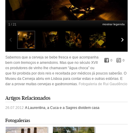
1 / 21
mostrar legenda
Rui Gaudêncio
Sabemos que a cerveja se bebe fresca e que acompanha
0
0
bem com tremoços e amendoins. Mas que no século XVII
os produtores de vinho lhe chamavam “água choca” ou
que foi proibida por dois reis e receitada por médicos já poucos saberão. O
Museu da Cerveja abriu em Lisboa para contar estas e outras estórias. E
dar a provar muitas cervejas e gastronomias.
Fotogaleria de Rui Gaudêncio
Artigos Relacionados
26.07.2012
A Laurentina, a Cuca e a Sagres dividem casa
Fotogalerias