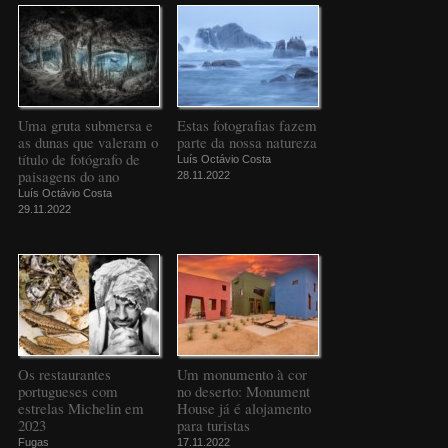
Uma gruta submersa e
Estas fotografias fazem
as dunas que valeram o
parte da nossa natureza
título de fotógrafo de
Luís Octávio Costa
paisagens do ano
28.11.2022
Luís Octávio Costa
29.11.2022
Os restaurantes
Um monumento à cor
portugueses com
no deserto: Monument
estrelas Michelin em
House já é alojamento
2023
para turistas
Fugas
17.11.2022