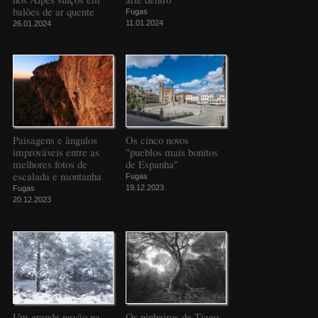
balões de ar quente
Fugas
11.01.2024
26.01.2024
Paisagens e ângulos
Os cinco novos
improváveis entre as
"pueblos mais bonitos
melhores fotos de
de Espanha"
escalada e montanha
Fugas
19.12.2023
Fugas
20.12.2023
Um grande nevão na
Os pinheiros de Tiago