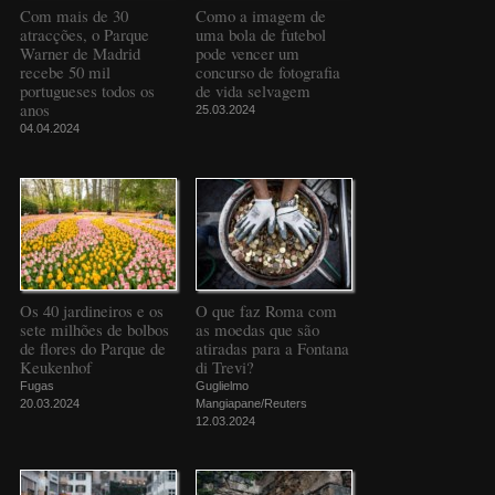
Com mais de 30
Como a imagem de
atracções, o Parque
uma bola de futebol
Warner de Madrid
pode vencer um
recebe 50 mil
concurso de fotografia
portugueses todos os
de vida selvagem
anos
25.03.2024
04.04.2024
Os 40 jardineiros e os
O que faz Roma com
sete milhões de bolbos
as moedas que são
de flores do Parque de
atiradas para a Fontana
Keukenhof
di Trevi?
Fugas
Guglielmo
20.03.2024
Mangiapane/Reuters
12.03.2024