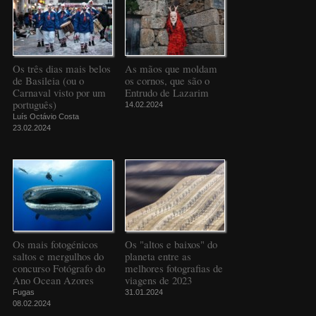
Os três dias mais belos
As mãos que moldam
de Basileia (ou o
os cornos, que são o
Carnaval visto por um
Entrudo de Lazarim
português)
14.02.2024
Luís Octávio Costa
23.02.2024
Os mais fotogénicos
Os "altos e baixos" do
saltos e mergulhos do
planeta entre as
concurso Fotógrafo do
melhores fotografias de
Ano Ocean Azores
viagens de 2023
Fugas
31.01.2024
08.02.2024