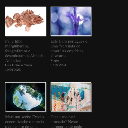
Pai e filho
Este livro português é
mergulharam,
uma "serenata de
fotografaram e
amor" às orquídeas
desenharam a Almada
silvestres
Atlântica
Fugas
07.04.2023
Luís Octávio Costa
10.04.2023
Mais um sonho Exodus
O seu voo está
concretizado: o mundo
atrasado? Neste
todo dentro de uma
aeroporto até pode