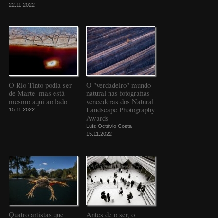
22.11.2022
O Rio Tinto podia ser
O "verdadeiro" mundo
de Marte, mas está
natural nas fotografias
mesmo aqui ao lado
vencedoras dos Natural
Landscape Photography
15.11.2022
Awards
Luís Octávio Costa
15.11.2022
Quatro artistas que
Antes de o ser, o