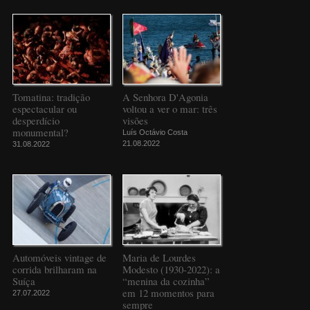
Tomatina: tradição
A Senhora D'Agonia
espectacular ou
voltou a ver o mar: três
desperdício
visões
monumental?
Luís Octávio Costa
21.08.2022
31.08.2022
Automóveis vintage de
Maria de Lourdes
corrida brilharam na
Modesto (1930-2022): a
Suíça
“menina da cozinha”
em 12 momentos para
27.07.2022
sempre