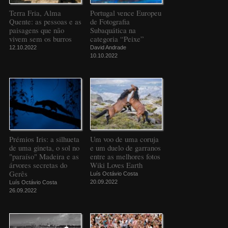
Terra Fria, Alma
Portugal vence Europeu
Quente: as pessoas e as
de Fotografia
paisagens que não
Subaquática na
vivem sem os burros
categoria “Peixe”
12.10.2022
David Andrade
10.10.2022
Prémios Iris: a silhueta
Um voo de uma coruja
de uma gineta, o sol no
e um duelo de garranos
"paraíso" Madeira e as
entre as melhores fotos
árvores secretas do
Wiki Loves Earth
Gerês
Luís Octávio Costa
20.09.2022
Luís Octávio Costa
26.09.2022