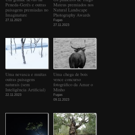
Peneda-Gerês e outras
Mateus premiados nos
paisagens premiadas no
Natural Landscape
Imaginature
Photography Awards
27.11.2023
Fugas
27.11.2023
Uma nevasca e muitas
Uma chega de bois
outras paisagens
vence concurso
naturais (sem
fotográfico da Amar o
Inteligência Artificial)
Minho
22.11.2023
Fugas
09.11.2023