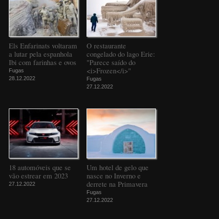
Els Enfarinats voltaram
O restaurante
a lutar pela espanhola
congelado do lago Erie:
Ibi com farinhas e ovos
"Parece saído do
<i>Frozen</i>"
Fugas
28.12.2022
Fugas
27.12.2022
18 automóveis que se
Um hotel de gelo que
vão estrear em 2023
nasce no Inverno e
derrete na Primavera
27.12.2022
Fugas
27.12.2022