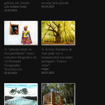
galeria em Aveiro
escalar pela parede
Luís Octávio Costa
05.03.2023
19.03.2023
A "autenticidade do
A Árvore Europeia do
riso partilhado" vence
Ano pode ser o
concurso fotográfico da
monumental eucalipto
<i>National
português. Vamos
Geographic
votar?
Traveller</i>
Fugas
08.02.2023
02.03.2023