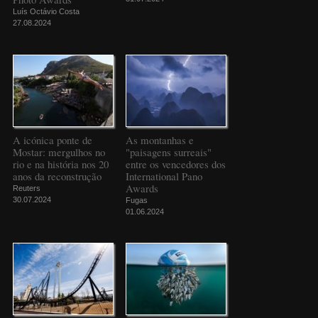
Luís Octávio Costa
27.08.2024
A icónica ponte de
As montanhas e
Mostar: mergulhos no
"paisagens surreais"
rio e na história nos 20
entre os vencedores dos
anos da reconstrução
International Pano
Awards
Reuters
30.07.2024
Fugas
01.06.2024