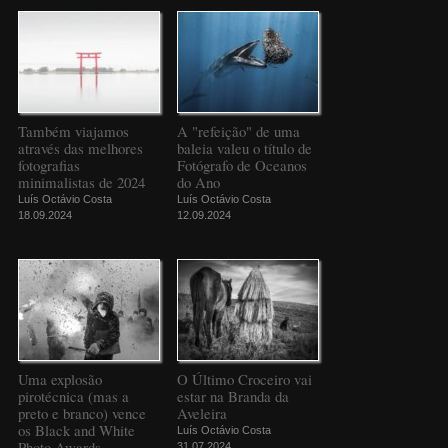
Também viajamos
A "refeição" de uma
através das melhores
baleia valeu o título de
fotografias
Fotógrafo de Oceanos
minimalistas de 2024
do Ano
Luís Octávio Costa
Luís Octávio Costa
18.09.2024
12.09.2024
Uma explosão
O Último Croceiro vai
pirotécnica (mas a
estar na Branda da
preto e branco) vence
Aveleira
os Black and White
Luís Octávio Costa
Photo Awards
31.07.2024