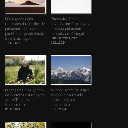
Os segredos das
Pitões das Junias
melhores fotografias de
nevado, um Papa-figos
paisagem do ano:
e outras paisagens
paciência, persistência
naturais de Portugal
e determinação
Luís Octávio Costa
08.11.2024
19.11.2024
Os lugares e as gentes
Voando sobre os Alpes
de Sortelha estão agora
suíços (e aterrando
<em>Talhados na
entre queijos e
Pedra</em>
chocolates)
01.11.2024
21.10.2024