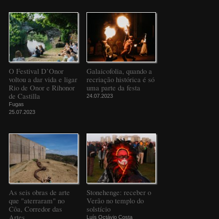
O Festival D’Onor
Galaicofolia, quando a
voltou a dar vida e ligar
recriação histórica é só
Rio de Onor e Rihonor
uma parte da festa
de Castilla
24.07.2023
Fugas
25.07.2023
As seis obras de arte
Stonehenge: receber o
que "aterraram" no
Verão no templo do
Côa, Corredor das
solstício
Artes
Luís Octávio Costa