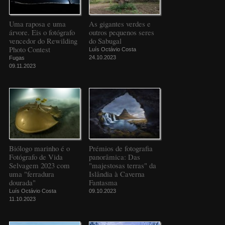
Uma raposa e uma
As gigantes verdes e
árvore. Eis o fotógrafo
outros pequenos seres
vencedor do Rewilding
do Sabugal
Photo Contest
Luís Octávio Costa
24.10.2023
Fugas
09.11.2023
Biólogo marinho é o
Prémios de fotografia
Fotógrafo de Vida
panorâmica: Das
Selvagem 2023 com
"majestosas terras" da
uma "ferradura
Islândia à Caverna
dourada"
Fantasma
Luís Octávio Costa
09.10.2023
11.10.2023