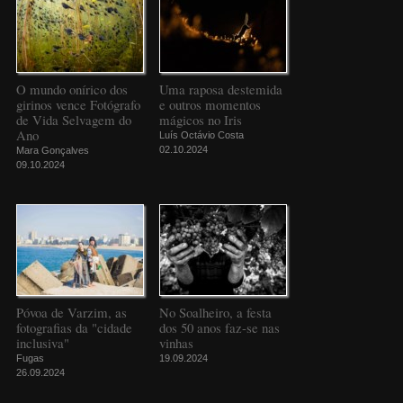
O mundo onírico dos
Uma raposa destemida
girinos vence Fotógrafo
e outros momentos
de Vida Selvagem do
mágicos no Iris
Ano
Luís Octávio Costa
02.10.2024
Mara Gonçalves
09.10.2024
Póvoa de Varzim, as
No Soalheiro, a festa
fotografias da "cidade
dos 50 anos faz-se nas
inclusiva"
vinhas
Fugas
19.09.2024
26.09.2024