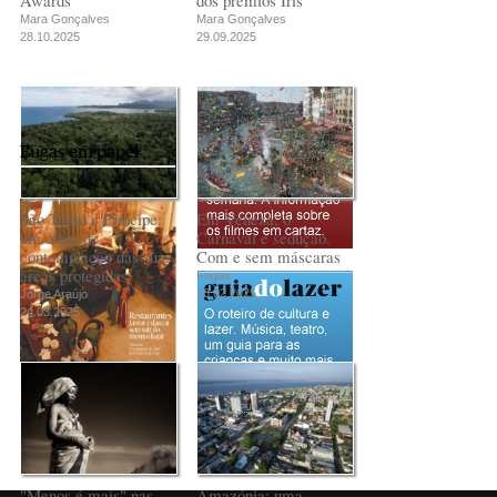
Mara Gonçalves
Mara Gonçalves
28.10.2025
29.09.2025
Fugas em papel
São Tomé e Príncipe:
Em Veneza, o
um olhar de
Carnaval é sedução.
contemplação das suas
Com e sem máscaras
áreas protegidas
Fugas
18.02.2025
Jorge Araújo
24.03.2025
PUB
"Menos é mais" nas
Amazónia: uma