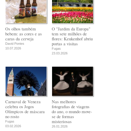
Os olhos também
O "Jardim da Europa"
bebem: as cores e as
tem sete milhões de
caras da cerveja
flores: Keukenhof abriu
portas a visitas
David Pontes
10.07.2026
Fugas
23.03.2026
Carnaval de Veneza
Nas melhores
celebra os Jogos
fotografias de viagens
Olímpicos de máscara
do ano, o mundo move-
no rosto
se de formas
misteriosas
Fugas
03.02.2026
26.01.2026