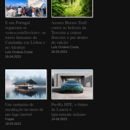
E em Portugal
Azores Bravos Trail:
ergueram-se
correr as belezas da
<em>castells</em>: as
Terceira a cruzar
torres humanas da
florestas e por dentro
Catalunha em Lisboa e
do vulcão
no Alentejo
Luís Octávio Costa
26.04.2023
Luís Octávio Costa
26.04.2023
Um santuário de
Pu+Ra HPE, o futuro
meditação no meio de
da Lancia é
um lago imóvel
tipicamente italiano
Fugas
14.04.2023
18.04.2023