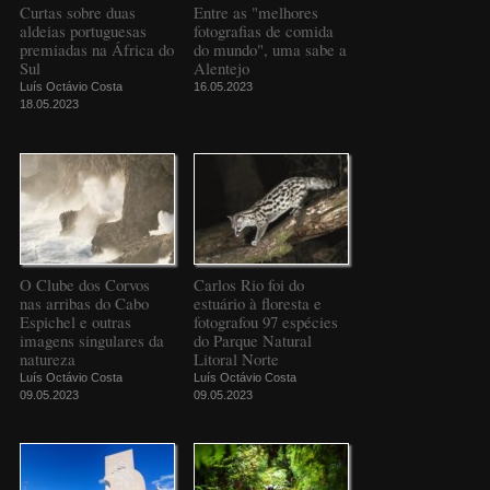
Curtas sobre duas
Entre as "melhores
aldeias portuguesas
fotografias de comida
premiadas na África do
do mundo", uma sabe a
Sul
Alentejo
Luís Octávio Costa
16.05.2023
18.05.2023
O Clube dos Corvos
Carlos Rio foi do
nas arribas do Cabo
estuário à floresta e
Espichel e outras
fotografou 97 espécies
imagens singulares da
do Parque Natural
natureza
Litoral Norte
Luís Octávio Costa
Luís Octávio Costa
09.05.2023
09.05.2023