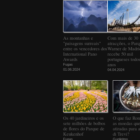
As montanhas e
Com mais de 30
"paisagens surreais"
atracções, o Par
entre os vencedores dos
Warner de Madri
International Pano
recebe 50 mil
Awards
portugueses todos
anos
Fugas
01.06.2024
04.04.2024
Os 40 jardineiros e os
O que faz Ro
sete milhões de bolbos
as moedas que
de flores do Parque de
atiradas para 
Keukenhof
di Trevi?
Fugas
Guglielmo