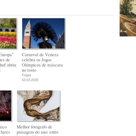
Europa"
Carnaval de Veneza
ões de
celebra os Jogos
hof abriu
Olímpicos de máscara
s
no rosto
Fugas
03.02.2026
mico
Melhor fotógrafo de
 luzes
paisagem do ano: entre