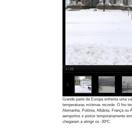
1 / 23
Kiev, Ucrânia
LUSA/SERGEY DOLZHENKO
Grande parte da Europa enfrenta uma vag
temperaturas mínimas recorde. O frio te
Alemanha, Polónia, Albânia, França ou Á
aeroportos e portos temporariamente en
chegaram a atingir os -30ºC.