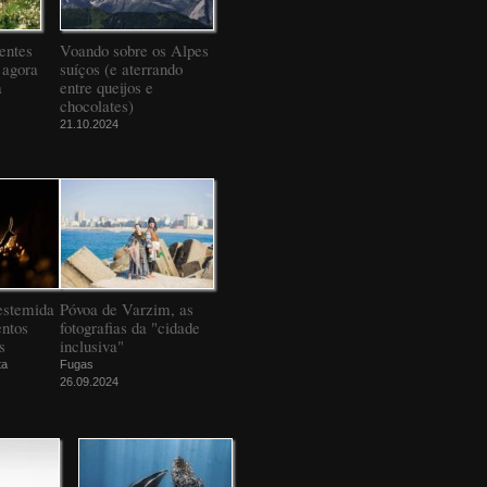
entes
Voando sobre os Alpes
 agora
suíços (e aterrando
a
entre queijos e
chocolates)
21.10.2024
estemida
Póvoa de Varzim, as
ntos
fotografias da "cidade
s
inclusiva"
ta
Fugas
26.09.2024