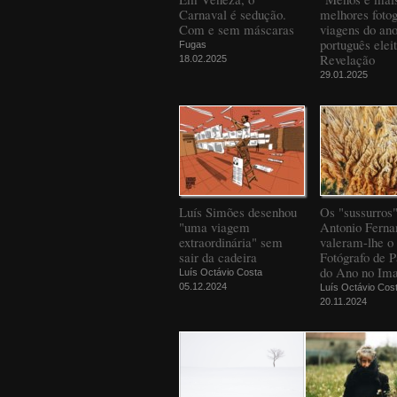
Carnaval é sedução.
melhores fotog
Com e sem máscaras
viagens do an
português elei
Fugas
Revelação
18.02.2025
29.01.2025
Luís Simões desenhou
Os "sussurros
"uma viagem
Antonio Ferna
extraordinária" sem
valeram-lhe o 
sair da cadeira
Fotógrafo de 
do Ano no Ima
Luís Octávio Costa
05.12.2024
Luís Octávio Cos
20.11.2024