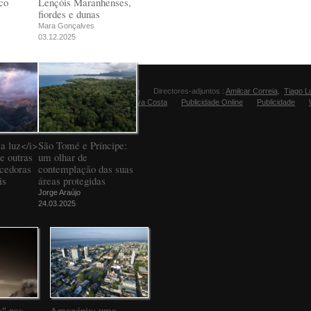
co
Lençóis Maranhenses,
fiordes e dunas
Mara Gonçalves
03.12.2025
Director:
Manuel Carvalho
Directores-adjuntos :
Amilcar Correia
,
Tiago L
Editora Fugas:
Sandra Silva Costa
Publicidade Online
Publicidade
a luz</i>
São Tomé e Príncipe:
e outras
um olhar de
ncedoras
contemplação das suas
is
áreas protegidas
Jorge Araújo
24.03.2025
" nas
Amazónia: uma