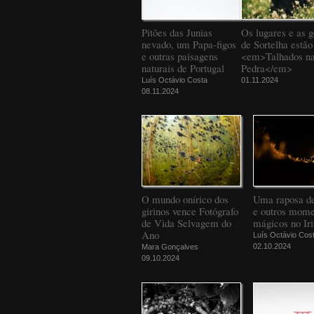
Pitões das Junias
Os lugares e as g
nevado, um Papa-figos
de Sortelha estão
e outras paisagens
<em>Talhados n
naturais de Portugal
Pedra</em>
Luís Octávio Costa
01.11.2024
08.11.2024
O mundo onírico dos
Uma raposa d
girinos vence Fotógrafo
e outros mome
de Vida Selvagem do
mágicos no Iri
Ano
Luís Octávio Cos
02.10.2024
Mara Gonçalves
09.10.2024