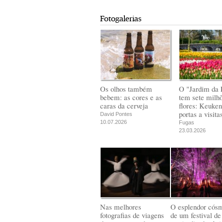
Fotogalerias
Os olhos também
O "Jardim da 
bebem: as cores e as
tem sete milh
caras da cerveja
flores: Keuken
portas a visita
David Pontes
10.07.2026
Fugas
23.03.2026
Nas melhores
O esplendor cós
fotografias de viagens
de um festival de