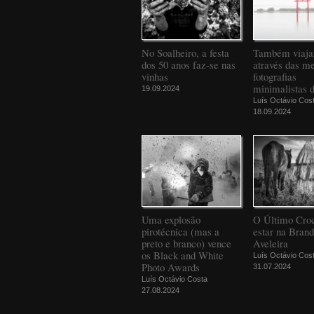
No Soalheiro, a festa
Também viaj
dos 50 anos faz-se nas
através das m
vinhas
fotografias
minimalistas 
19.09.2024
Luís Octávio Cos
18.09.2024
Uma explosão
O Último Croc
pirotécnica (mas a
estar na Bran
preto e branco) vence
Aveleira
os Black and White
Luís Octávio Cos
Photo Awards
31.07.2024
Luís Octávio Costa
27.08.2024