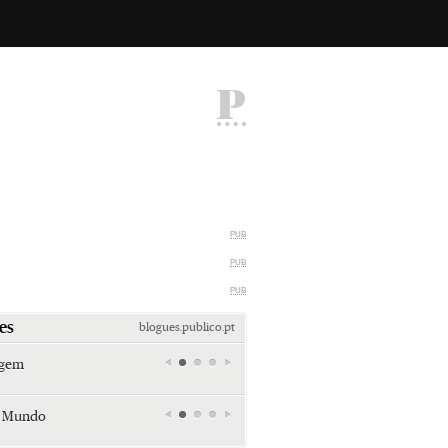
P
PUB
PUB
PUB
es
blogues.publico.pt
agem
Miami retro (e sempre kitsch)
Andreia Marques Pereira
r Mundo
Tiraspol: Misterioso beijo