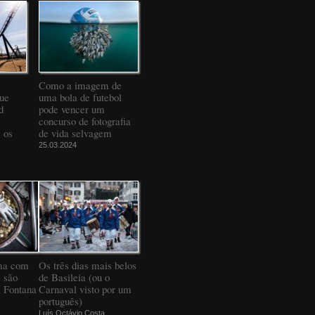
Como a imagem de
que
uma bola de futebol
d
pode vencer um
concurso de fotografia
 os
de vida selvagem
25.03.2024
ma com
Os três dias mais belos
 são
de Basileia (ou o
a Fontana
Carnaval visto por um
português)
Luís Octávio Costa