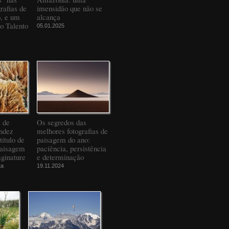
rafias de
imensidão que não se
o, e um
alcança
to Talento
05.01.2025
" de
Os segredos das
ndez
melhores fotografias de
título de
paisagem do ano:
Paisagem
paciência, persistência
ginature
e determinação
ta
19.11.2024