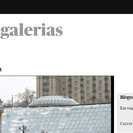
-
ogalerias
a
Blogu
Em vi
Corre