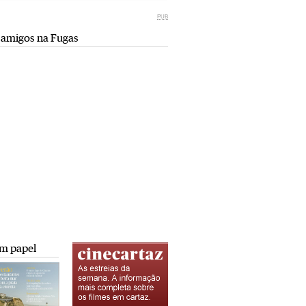
Miami retro (e sempre kitsch)
comunismo-capitalismo
PUB
Andreia Marques Pereira
Rui Barbosa Batista
 amigos na Fugas
Tiraspol: Misterioso beijo
Saïdia além da praia: da gruta do
comunismo-capitalismo
Camelo a Tafoughalt
Rui Barbosa Batista
Andreia Marques Pereira
A minha mais doce Transnístria
Rui Barbosa Batista
m papel