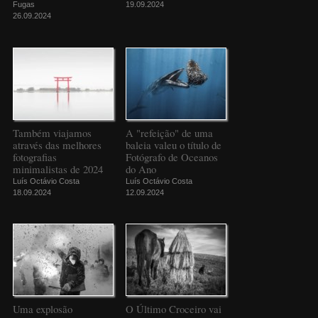
Fugas
19.09.2024
26.09.2024
Também viajamos
A "refeição" de uma
através das melhores
baleia valeu o título de
fotografias
Fotógrafo de Oceanos
minimalistas de 2024
do Ano
Luís Octávio Costa
Luís Octávio Costa
18.09.2024
12.09.2024
Uma explosão
O Último Croceiro vai