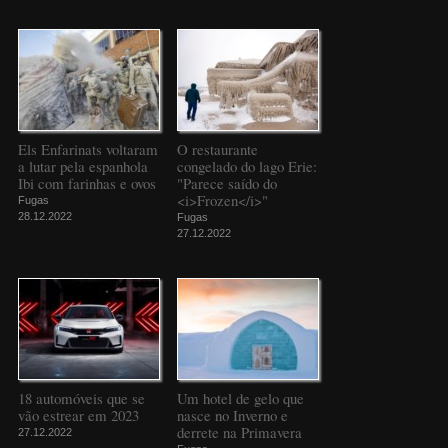
Els Enfarinats voltaram
O restaurante
a lutar pela espanhola
congelado do lago Erie:
Ibi com farinhas e ovos
"Parece saído do
<i>Frozen</i>"
Fugas
28.12.2022
Fugas
27.12.2022
18 automóveis que se
Um hotel de gelo que
vão estrear em 2023
nasce no Inverno e
derrete na Primavera
27.12.2022