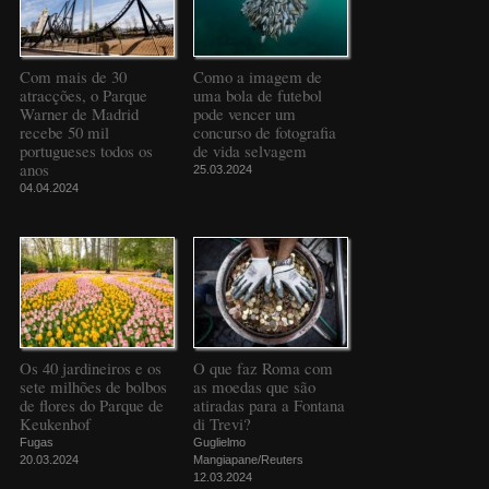
Com mais de 30
Como a imagem de
atracções, o Parque
uma bola de futebol
Warner de Madrid
pode vencer um
recebe 50 mil
concurso de fotografia
portugueses todos os
de vida selvagem
anos
25.03.2024
04.04.2024
Os 40 jardineiros e os
O que faz Roma com
sete milhões de bolbos
as moedas que são
de flores do Parque de
atiradas para a Fontana
Keukenhof
di Trevi?
Fugas
Guglielmo
20.03.2024
Mangiapane/Reuters
12.03.2024