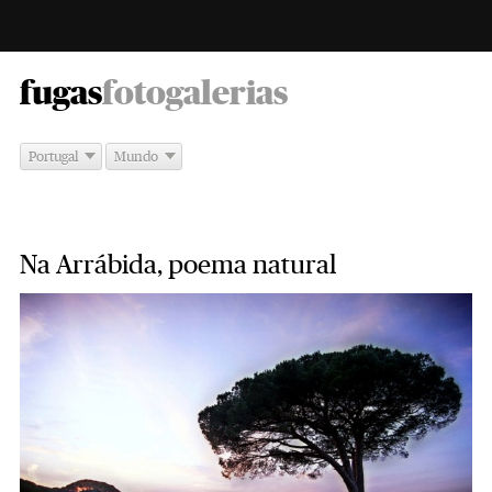
-
fugas
fotogalerias
Portugal
Mundo
Na Arrábida, poema natural