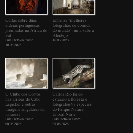
Curtas sobre duas
Entre as "melhores
aldeias portuguesas
fotografias de comida
premiadas na África do
do mundo", uma sabe a
Sul
Alentejo
Luís Octávio Costa
16.05.2023
18.05.2023
O Clube dos Corvos
Carlos Rio foi do
nas arribas do Cabo
estuário à floresta e
Espichel e outras
fotografou 97 espécies
imagens singulares da
do Parque Natural
natureza
Litoral Norte
Luís Octávio Costa
Luís Octávio Costa
09.05.2023
09.05.2023