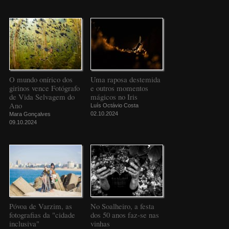
O mundo onírico dos
Uma raposa destemida
girinos vence Fotógrafo
e outros momentos
de Vida Selvagem do
mágicos no Iris
Ano
Luís Octávio Costa
02.10.2024
Mara Gonçalves
09.10.2024
Póvoa de Varzim, as
No Soalheiro, a festa
fotografias da "cidade
dos 50 anos faz-se nas
inclusiva"
vinhas