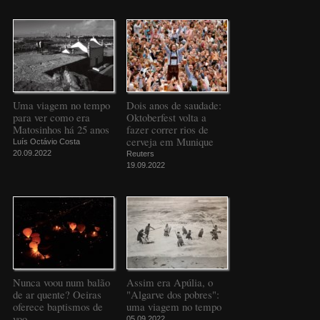
Uma viagem no tempo
Dois anos de saudade:
para ver como era
Oktoberfest volta a
Matosinhos há 25 anos
fazer correr rios de
cerveja em Munique
Luís Octávio Costa
20.09.2022
Reuters
19.09.2022
Nunca voou num balão
Assim era Apúlia, o
de ar quente? Oeiras
"Algarve dos pobres":
oferece baptismos de
uma viagem no tempo
voo
05.09.2022