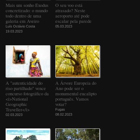
Mais um sonho Exodus
O seu voo está
concretizado: o mundo
atrasado? Neste
todo dentro de uma
aeroporto até pode
galeria em Aveiro
escalar pela parede
Luís Octávio Costa
05.03.2023
19.03.2023
A "autenticidade do
A Árvore Europeia do
riso partilhado" vence
Ano pode ser o
concurso fotográfico da
monumental eucalipto
<i>National
português. Vamos
Geographic
votar?
Traveller</i>
Fugas
08.02.2023
02.03.2023