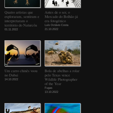
Quatro artistas que
Antes de o ser, o
exploraram, sentiram e
Mercado do Bolhão já
interpretaram o
era fotogénico
território do Naturcôa
Luís Octávio Costa
21.10.2022
01.11.2022
Um carro chinês voou
Bola de abelhas a rolar
no Dubai
pelo Texas vence
Wildlife Photographer
14.10.2022
of the Year
Fugas
13.10.2022