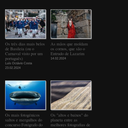
Os três dias mais belos
As mãos que moldam
de Basileia (ou o
os cornos, que são o
Carnaval visto por um
Entrudo de Lazarim
português)
14.02.2024
Luís Octávio Costa
23.02.2024
Os mais fotogénicos
Os "altos e baixos" do
saltos e mergulhos do
planeta entre as
concurso Fotógrafo do
melhores fotografias de