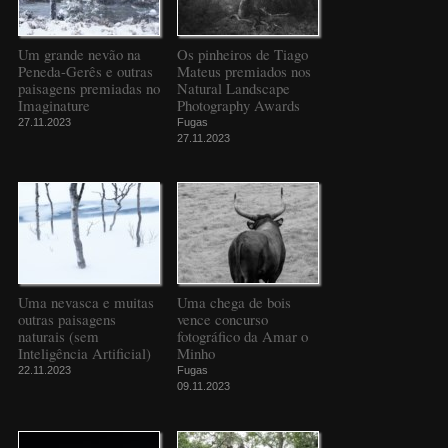
Um grande nevão na
Os pinheiros de Tiago
Peneda-Gerês e outras
Mateus premiados nos
paisagens premiadas no
Natural Landscape
Imaginature
Photography Awards
27.11.2023
Fugas
27.11.2023
Uma nevasca e muitas
Uma chega de bois
outras paisagens
vence concurso
naturais (sem
fotográfico da Amar o
Inteligência Artificial)
Minho
22.11.2023
Fugas
09.11.2023