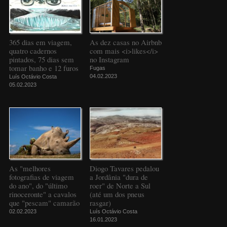
365 dias em viagem,
As dez casas no Airbnb
quatro cadernos
com mais <i>likes</i>
pintados, 75 dias sem
no Instagram
tomar banho e 12 furos
Fugas
04.02.2023
Luís Octávio Costa
05.02.2023
As "melhores
Diogo Tavares pedalou
fotografias de viagem
a Jordânia "dura de
do ano", do "último
roer" de Norte a Sul
rinoceronte" a cavalos
(até um dos pneus
que "pescam" camarão
rasgar)
02.02.2023
Luís Octávio Costa
16.01.2023