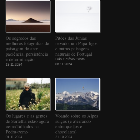
Os segredos das
Pitões das Junias
melhores fotografias de
nevado, um Papa-figos
paisagem do ano:
e outras paisagens
paciência, persistência
naturais de Portugal
e determinação
Luís Octávio Costa
08.11.2024
19.11.2024
Os lugares e as gentes
Voando sobre os Alpes
de Sortelha estão agora
suíços (e aterrando
<em>Talhados na
entre queijos e
Pedra</em>
chocolates)
01.11.2024
21.10.2024