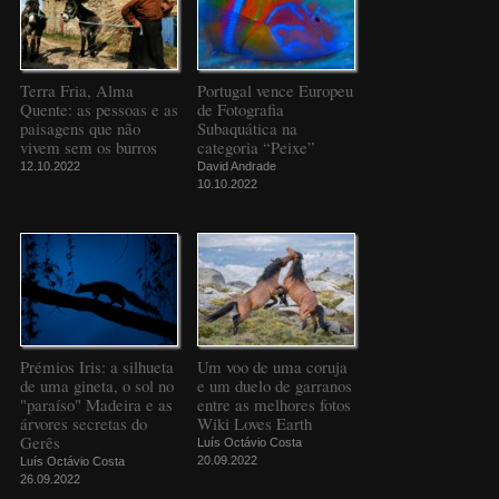
Terra Fria, Alma
Portugal vence Europeu
Quente: as pessoas e as
de Fotografia
paisagens que não
Subaquática na
vivem sem os burros
categoria “Peixe”
12.10.2022
David Andrade
10.10.2022
Prémios Iris: a silhueta
Um voo de uma coruja
de uma gineta, o sol no
e um duelo de garranos
"paraíso" Madeira e as
entre as melhores fotos
árvores secretas do
Wiki Loves Earth
Gerês
Luís Octávio Costa
20.09.2022
Luís Octávio Costa
26.09.2022