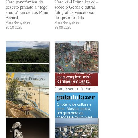
Uma panorâmica do
Uma <i>Última luz</i>
deserto pintado a "fogo
sobre o Gerês e outras
e ouro" venceu os Pano
fotografias vencedoras
Awards
dos prémios Iris
Mara Gonçalves
Mara Gonçalves
28.10.2025
29.09.2025
Fugas em papel
São Tomé e Príncipe:
Em Veneza, o
um olhar de
Carnaval é sedução.
contemplação das suas
Com e sem máscaras
áreas protegidas
Fugas
18.02.2025
Jorge Araújo
24.03.2025
PUB