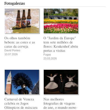
Fotogalerias
Os olhos também
O "Jardim da Europa"
bebem: as cores e as
tem sete milhões de
caras da cerveja
flores: Keukenhof abriu
portas a visitas
David Pontes
10.07.2026
Fugas
23.03.2026
Carnaval de Veneza
Nas melhores
celebra os Jogos
fotografias de viagens
Olímpicos de máscara
do ano, o mundo move-