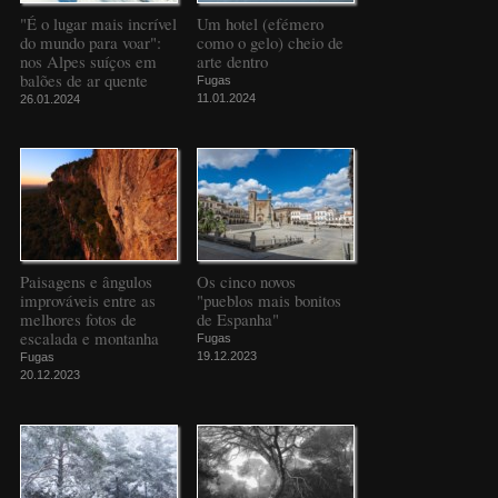
"É o lugar mais incrível
Um hotel (efémero
do mundo para voar":
como o gelo) cheio de
nos Alpes suíços em
arte dentro
balões de ar quente
Fugas
11.01.2024
26.01.2024
Paisagens e ângulos
Os cinco novos
improváveis entre as
"pueblos mais bonitos
melhores fotos de
de Espanha"
escalada e montanha
Fugas
19.12.2023
Fugas
20.12.2023