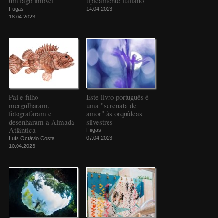
um lago imóvel
tipicamente italiano
Fugas
14.04.2023
18.04.2023
Pai e filho
Este livro português é
mergulharam,
uma "serenata de
fotografaram e
amor" às orquídeas
desenharam a Almada
silvestres
Atlântica
Fugas
07.04.2023
Luís Octávio Costa
10.04.2023