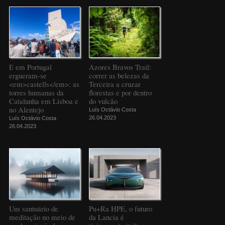
E em Portugal
Azores Bravos Trail:
ergueram-se
correr as belezas da
<em>castells</em>: as
Terceira a cruzar
torres humanas da
florestas e por dentro
Catalunha em Lisboa e
do vulcão
no Alentejo
Luís Octávio Costa
26.04.2023
Luís Octávio Costa
26.04.2023
Um santuário de
Pu+Ra HPE, o futuro
meditação no meio de
da Lancia é