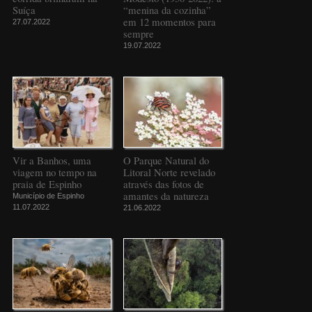
Suíça
“menina da cozinha”
em 12 momentos para
27.07.2022
sempre
19.07.2022
Vir a Banhos, uma
O Parque Natural do
viagem no tempo na
Litoral Norte revelado
praia de Espinho
através das fotos de
amantes da natureza
Município de Espinho
11.07.2022
21.06.2022