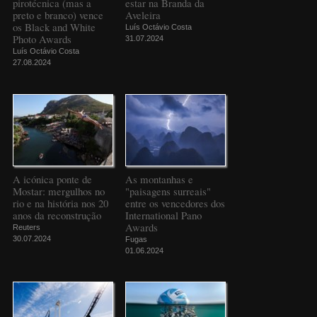
pirotécnica (mas a
estar na Branda da
preto e branco) vence
Aveleira
os Black and White
Luís Octávio Costa
Photo Awards
31.07.2024
Luís Octávio Costa
27.08.2024
A icónica ponte de
As montanhas e
Mostar: mergulhos no
"paisagens surreais"
rio e na história nos 20
entre os vencedores dos
anos da reconstrução
International Pano
Awards
Reuters
30.07.2024
Fugas
01.06.2024