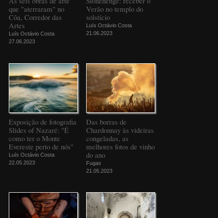
As seis obras de arte
Stonehenge: receber o
que "aterraram" no
Verão no templo do
Côa, Corredor das
solstício
Artes
Luís Octávio Costa
21.06.2023
Luís Octávio Costa
27.06.2023
Exposição de fotografia
Das borras de
Slides of Nazaré: "É
Chardonnay às videiras
como ter o Monte
congeladas, as
Evereste perto de nós"
melhores fotos de vinho
do ano
Luís Octávio Costa
22.05.2023
Fugas
21.05.2023