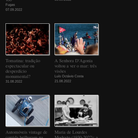
Fugas
07.09.2022
Tomatina: tradição
A Senhora D'Agonia
espectacular ou
voltou a ver o mar: três
desperdício
visões
monumental?
Luís Octávio Costa
21.08.2022
31.08.2022
Automóveis vintage de
Maria de Lourdes
corrida brilharam na
Modesto (1930-2022): a