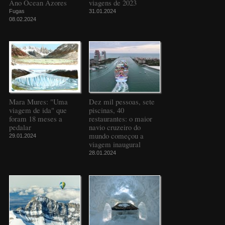
Ano Ocean Azores
viagens de 2023
Fugas
31.01.2024
08.02.2024
Mara Mures: "Uma
Dez mil pessoas, sete
viagem de ida" que
piscinas, 40
foram 18 meses a
restaurantes: o maior
pedalar
navio cruzeiro do
mundo começou a
29.01.2024
viagem inaugural
28.01.2024