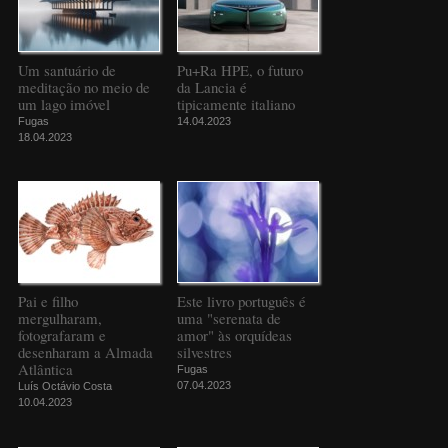
Um santuário de
Pu+Ra HPE, o futuro
meditação no meio de
da Lancia é
um lago imóvel
tipicamente italiano
Fugas
14.04.2023
18.04.2023
Pai e filho
Este livro português é
mergulharam,
uma "serenata de
fotografaram e
amor" às orquídeas
desenharam a Almada
silvestres
Atlântica
Fugas
07.04.2023
Luís Octávio Costa
10.04.2023