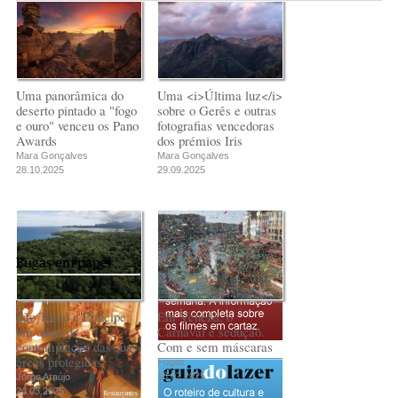
comunismo-
comunismo-
Rui Barbosa Batista
capitalismo
capitalismo
Rui Barbosa Batista
Rui Barbosa Batista
Uma panorâmica do
Uma <i>Última luz</i>
deserto pintado a "fogo
sobre o Gerês e outras
e ouro" venceu os Pano
fotografias vencedoras
Awards
dos prémios Iris
Mara Gonçalves
Mara Gonçalves
28.10.2025
29.09.2025
Fugas em papel
São Tomé e Príncipe:
Em Veneza, o
um olhar de
Carnaval é sedução.
contemplação das suas
Com e sem máscaras
áreas protegidas
Fugas
18.02.2025
Jorge Araújo
24.03.2025