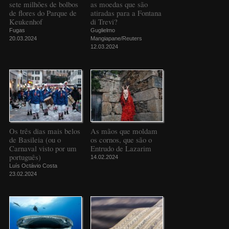
sete milhões de bolbos
as moedas que são
de flores do Parque de
atiradas para a Fontana
Keukenhof
di Trevi?
Fugas
Guglielmo
20.03.2024
Mangiapane/Reuters
12.03.2024
Os três dias mais belos
As mãos que moldam
de Basileia (ou o
os cornos, que são o
Carnaval visto por um
Entrudo de Lazarim
português)
14.02.2024
Luís Octávio Costa
23.02.2024