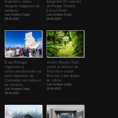
Espichel e outras
fotografou 97 espécies
imagens singulares da
do Parque Natural
natureza
Litoral Norte
Luís Octávio Costa
Luís Octávio Costa
09.05.2023
09.05.2023
E em Portugal
Azores Bravos Trail:
ergueram-se
correr as belezas da
<em>castells</em>: as
Terceira a cruzar
torres humanas da
florestas e por dentro
Catalunha em Lisboa e
do vulcão
no Alentejo
Luís Octávio Costa
26.04.2023
Luís Octávio Costa
26.04.2023