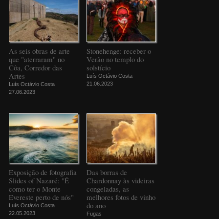
As seis obras de arte
Stonehenge: receber o
que "aterraram" no
Verão no templo do
Côa, Corredor das
solstício
Artes
Luís Octávio Costa
21.06.2023
Luís Octávio Costa
27.06.2023
Exposição de fotografia
Das borras de
Slides of Nazaré: "É
Chardonnay às videiras
como ter o Monte
congeladas, as
Evereste perto de nós"
melhores fotos de vinho
do ano
Luís Octávio Costa
22.05.2023
Fugas