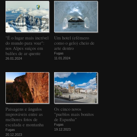
"É o lugar mais incrível
Um hotel (efémero
do mundo para voar":
como o gelo) cheio de
nos Alpes suíços em
arte dentro
balões de ar quente
Fugas
11.01.2024
26.01.2024
Paisagens e ângulos
Os cinco novos
improváveis entre as
"pueblos mais bonitos
melhores fotos de
de Espanha"
escalada e montanha
Fugas
19.12.2023
Fugas
20.12.2023