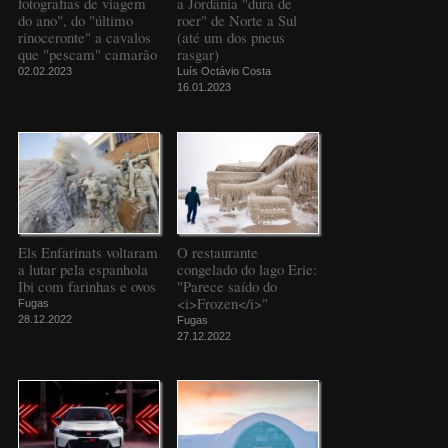
fotografias de viagem
a Jordânia "dura de
do ano", do "último
roer" de Norte a Sul
rinoceronte" a cavalos
(até um dos pneus
que "pescam" camarão
rasgar)
02.02.2023
Luís Octávio Costa
16.01.2023
Els Enfarinats voltaram
O restaurante
a lutar pela espanhola
congelado do lago Erie:
Ibi com farinhas e ovos
"Parece saído do
<i>Frozen</i>"
Fugas
28.12.2022
Fugas
27.12.2022