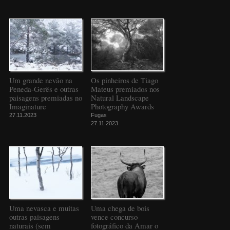
Um grande nevão na
Os pinheiros de Tiago
Peneda-Gerês e outras
Mateus premiados nos
paisagens premiadas no
Natural Landscape
Imaginature
Photography Awards
27.11.2023
Fugas
27.11.2023
Uma nevasca e muitas
Uma chega de bois
outras paisagens
vence concurso
naturais (sem
fotográfico da Amar o