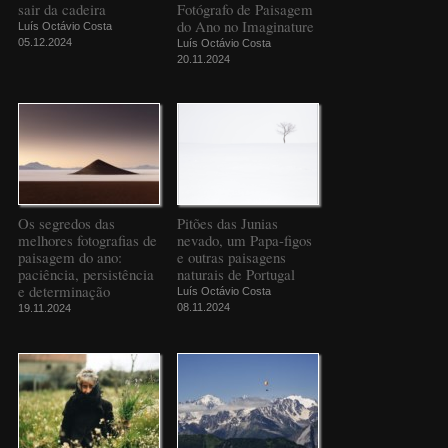
sair da cadeira
Fotógrafo de Paisagem
do Ano no Imaginature
Luís Octávio Costa
05.12.2024
Luís Octávio Costa
20.11.2024
Os segredos das
Pitões das Junias
melhores fotografias de
nevado, um Papa-figos
paisagem do ano:
e outras paisagens
paciência, persistência
naturais de Portugal
e determinação
Luís Octávio Costa
08.11.2024
19.11.2024