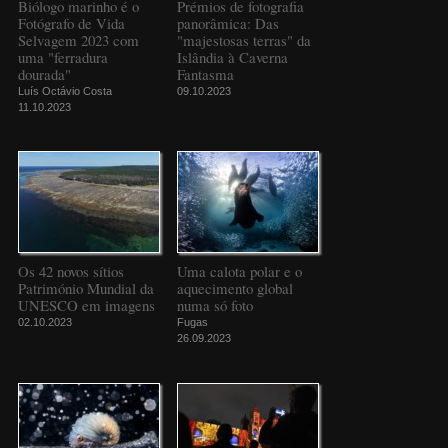
Biólogo marinho é o
Prémios de fotografia
Fotógrafo de Vida
panorâmica: Das
Selvagem 2023 com
"majestosas terras" da
uma "ferradura
Islândia à Caverna
dourada"
Fantasma
Luís Octávio Costa
09.10.2023
11.10.2023
Os 42 novos sítios
Uma calota polar e o
Património Mundial da
aquecimento global
UNESCO em imagens
numa só foto
02.10.2023
Fugas
26.09.2023