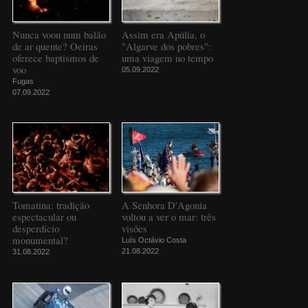
Nunca voou num balão
Assim era Apúlia, o
de ar quente? Oeiras
"Algarve dos pobres":
oferece baptismos de
uma viagem no tempo
voo
05.09.2022
Fugas
07.09.2022
Tomatina: tradição
A Senhora D'Agonia
espectacular ou
voltou a ver o mar: três
desperdício
visões
monumental?
Luís Octávio Costa
21.08.2022
31.08.2022