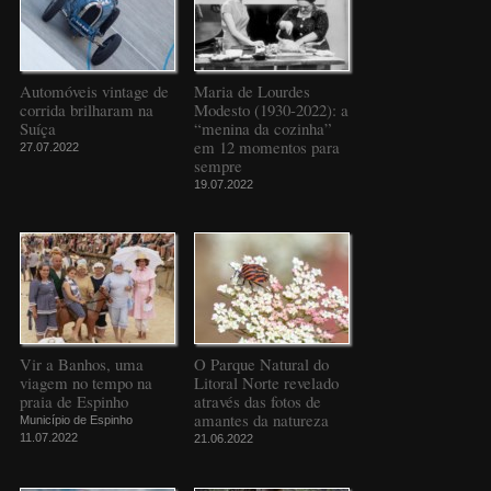
Automóveis vintage de
Maria de Lourdes
corrida brilharam na
Modesto (1930-2022): a
Suíça
“menina da cozinha”
em 12 momentos para
27.07.2022
sempre
19.07.2022
Vir a Banhos, uma
O Parque Natural do
viagem no tempo na
Litoral Norte revelado
praia de Espinho
através das fotos de
amantes da natureza
Município de Espinho
11.07.2022
21.06.2022