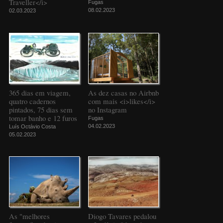
Traveller</i>
Fugas
08.02.2023
02.03.2023
365 dias em viagem,
As dez casas no Airbnb
quatro cadernos
com mais <i>likes</i>
pintados, 75 dias sem
no Instagram
tomar banho e 12 furos
Fugas
04.02.2023
Luís Octávio Costa
05.02.2023
As "melhores
Diogo Tavares pedalou