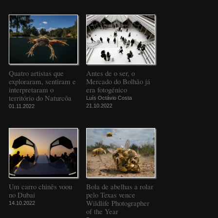
Quatro artistas que
Antes de o ser, o
exploraram, sentiram e
Mercado do Bolhão já
interpretaram o
era fotogénico
território do Naturcôa
Luís Octávio Costa
21.10.2022
01.11.2022
Um carro chinês voou
Bola de abelhas a rolar
no Dubai
pelo Texas vence
Wildlife Photographer
14.10.2022
of the Year