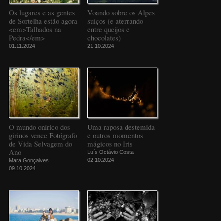
Os lugares e as gentes
Voando sobre os Alpes
de Sortelha estão agora
suíços (e aterrando
<em>Talhados na
entre queijos e
Pedra</em>
chocolates)
01.11.2024
21.10.2024
O mundo onírico dos
Uma raposa destemida
girinos vence Fotógrafo
e outros momentos
de Vida Selvagem do
mágicos no Iris
Ano
Luís Octávio Costa
02.10.2024
Mara Gonçalves
09.10.2024