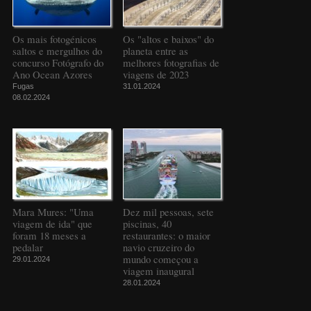
Os mais fotogénicos
Os "altos e baixos" do
saltos e mergulhos do
planeta entre as
concurso Fotógrafo do
melhores fotografias de
Ano Ocean Azores
viagens de 2023
Fugas
31.01.2024
08.02.2024
Mara Mures: "Uma
Dez mil pessoas, sete
viagem de ida" que
piscinas, 40
foram 18 meses a
restaurantes: o maior
pedalar
navio cruzeiro do
mundo começou a
29.01.2024
viagem inaugural
28.01.2024