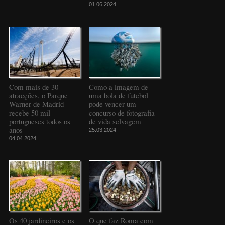
01.06.2024
Com mais de 30
Como a imagem de
atracções, o Parque
uma bola de futebol
Warner de Madrid
pode vencer um
recebe 50 mil
concurso de fotografia
portugueses todos os
de vida selvagem
anos
25.03.2024
04.04.2024
Os 40 jardineiros e os
O que faz Roma com