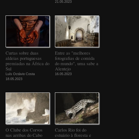
21.05.2023
Curtas sobre duas
Entre as "melhores
aldeias portuguesas
fotografias de comida
premiadas na África do
do mundo", uma sabe a
Sul
Alentejo
Luís Octávio Costa
16.05.2023
18.05.2023
O Clube dos Corvos
Carlos Rio foi do
nas arribas do Cabo
estuário à floresta e