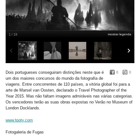
1 / 19
mostrar legenda
Vencedor global: Marsel van Oosten (Holanda). Na imagem: os pântanos de
Atchafalaya, Luisiana, EUA
/www.tpoty.com
Dois portugueses conseguiram distinções neste que é
0
0
um dos maiores concursos do mundo da fotografia de
viagens. Entre concorrentes de 110 países, a vitória global foi para a
arte de Marsel van Oosten, declarado o Travel Photographer of the
Year 2015. Mas não faltam imagens admiráveis nas várias categorias.
Os vencedores terão as suas obras expostas no Verão no Museum of
London Docklands.
www.tpoty.com
Fotogaleria de Fugas