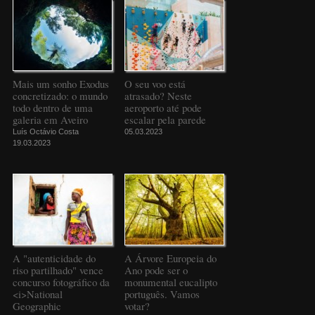
Mais um sonho Exodus
O seu voo está
concretizado: o mundo
atrasado? Neste
todo dentro de uma
aeroporto até pode
galeria em Aveiro
escalar pela parede
Luís Octávio Costa
05.03.2023
19.03.2023
A "autenticidade do
A Árvore Europeia do
riso partilhado" vence
Ano pode ser o
concurso fotográfico da
monumental eucalipto
<i>National
português. Vamos
Geographic
votar?