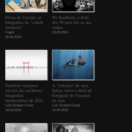
Póvoa de Varzim, as
No Soalheiro, a festa
fotografias da "cidade
dos 50 anos faz-se nas
inclusiva"
vinhas
Fugas
19.09.2024
26.09.2024
Também viajamos
A "refeição" de uma
através das melhores
baleia valeu o título de
fotografias
Fotógrafo de Oceanos
minimalistas de 2024
do Ano
Luís Octávio Costa
Luís Octávio Costa
18.09.2024
12.09.2024