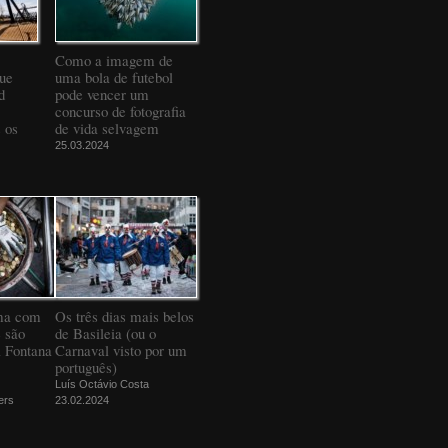
Como a imagem de
que
uma bola de futebol
d
pode vencer um
concurso de fotografia
 os
de vida selvagem
25.03.2024
ma com
Os três dias mais belos
 são
de Basileia (ou o
a Fontana
Carnaval visto por um
português)
Luís Octávio Costa
ers
23.02.2024