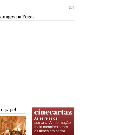
Miami retro (e sempre kitsch)
comunismo-capitalismo
PUB
Andreia Marques Pereira
Rui Barbosa Batista
 amigos na Fugas
Tiraspol: Misterioso beijo
Saïdia além da praia: da gruta do
comunismo-capitalismo
Camelo a Tafoughalt
Rui Barbosa Batista
Andreia Marques Pereira
A minha mais doce Transnístria
Rui Barbosa Batista
m papel