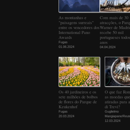
As montanhas e
Com mais de 30
"paisagens surreais"
atracções, o Par
entre os vencedores dos
Warner de Madri
International Pano
recebe 50 mil
Awards
portugueses todos
anos
Fugas
01.06.2024
04.04.2024
Os 40 jardineiros e os
O que faz Ro
sete milhões de bolbos
as moedas que
de flores do Parque de
atiradas para 
Keukenhof
di Trevi?
Fugas
Guglielmo
20.03.2024
Mangiapane/Reut
12.03.2024