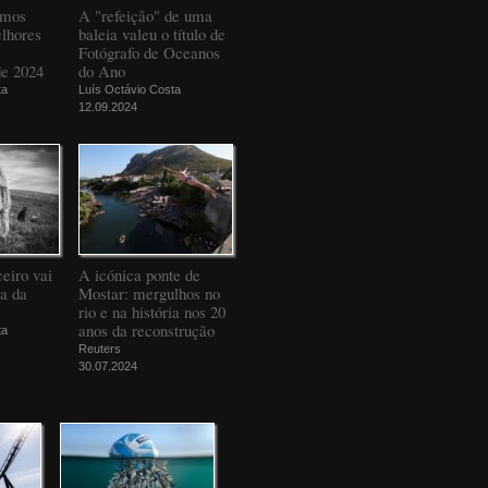
amos
A "refeição" de uma
elhores
baleia valeu o título de
Fotógrafo de Oceanos
de 2024
do Ano
ta
Luís Octávio Costa
12.09.2024
eiro vai
A icónica ponte de
da da
Mostar: mergulhos no
rio e na história nos 20
anos da reconstrução
ta
Reuters
30.07.2024