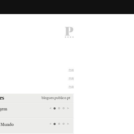
P
PUB
PUB
PUB
es
blogues.publico.pt
agem
Miami retro (e sempre kitsch)
Andreia Marques Pereira
r Mundo
Tiraspol: Misterioso beijo