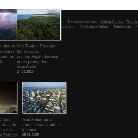
Director:
Manuel Carvalho
Directores-adjuntos :
Amilcar Correia
,
Tiago L
Editora Fugas:
Sandra Silva Costa
Publicidade Online
Publicidade
a luz</i>
São Tomé e Príncipe:
e outras
um olhar de
ncedoras
contemplação das suas
is
áreas protegidas
Jorge Araújo
24.03.2025
" nas
Amazónia: uma
rafias de
imensidão que não se
o, e um
alcança
to Talento
05.01.2025