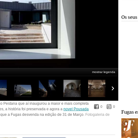
Os seus
mostrar legenda
no Pestana que aí inaugurou a maior e mais completa
0
0
, a história foi preservada e agora a
novel Pousada
Fugas e
o que a Fugas desvenda na edição de 31 de Março.
Fotogaleria de