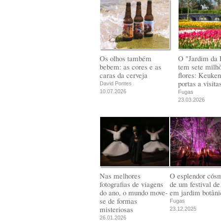
Os olhos também
O "Jardim da 
bebem: as cores e as
tem sete milh
caras da cerveja
flores: Keuken
portas a visita
David Pontes
10.07.2026
Fugas
23.03.2026
Nas melhores
O esplendor cós
fotografias de viagens
de um festival de
do ano, o mundo move-
em jardim botâni
se de formas
Fugas
misteriosas
23.12.2025
26.01.2026