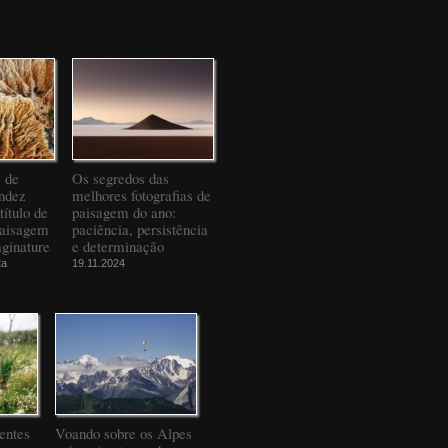
" de
Os segredos das
ndez
melhores fotografias de
título de
paisagem do ano:
Paisagem
paciência, persistência
ginature
e determinação
ta
19.11.2024
entes
Voando sobre os Alpes