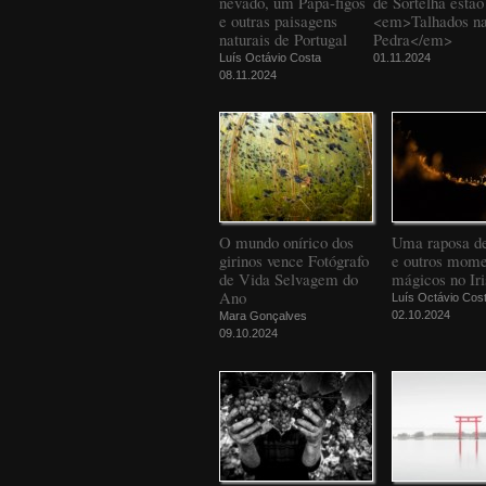
nevado, um Papa-figos
de Sortelha estão
e outras paisagens
<em>Talhados n
naturais de Portugal
Pedra</em>
Luís Octávio Costa
01.11.2024
08.11.2024
O mundo onírico dos
Uma raposa d
girinos vence Fotógrafo
e outros mome
de Vida Selvagem do
mágicos no Iri
Ano
Luís Octávio Cos
02.10.2024
Mara Gonçalves
09.10.2024