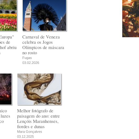
Europa"
Carnaval de Veneza
ões de
celebra os Jogos
hof abriu
Olímpicos de máscara
s
no rosto
Fugas
03.02.2026
mico
Melhor fotógrafo de
 luzes
paisagem do ano: entre
co
Lençóis Maranhenses,
fiordes e dunas
Mara Gonçalves
03.12.2025