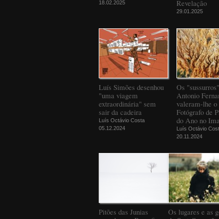
Revelação
18.02.2025
29.01.2025
Luís Simões desenhou
Os "sussurros
"uma viagem
Antonio Ferna
extraordinária" sem
valeram-lhe o 
sair da cadeira
Fotógrafo de 
do Ano no Ima
Luís Octávio Costa
05.12.2024
Luís Octávio Cos
20.11.2024
Pitões das Junias
Os lugares e as g