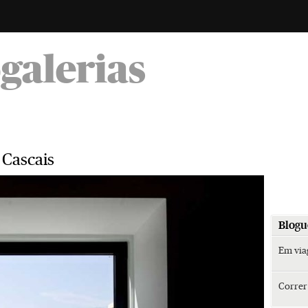
-
ogalerias
 Cascais
Blogu
Em vi
Corre