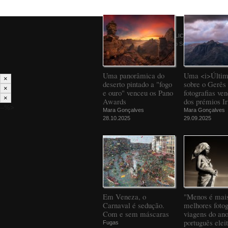
© 2026
PÚBLICO
Comunicação Social SA
Uma panorâmica do
Uma <i>Últim
×
deserto pintado a "fogo
sobre o Gerês 
×
e ouro" venceu os Pano
fotografias ve
×
Awards
dos prémios Ir
--%>
Mara Gonçalves
Mara Gonçalves
28.10.2025
29.09.2025
Em Veneza, o
"Menos é mais
Carnaval é sedução.
melhores fotog
Com e sem máscaras
viagens do an
português elei
Fugas