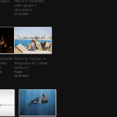
 agora
suíços (e aterrando
a
entre queijos e
chocolates)
21.10.2024
estemida
Póvoa de Varzim, as
ntos
fotografias da "cidade
s
inclusiva"
ta
Fugas
26.09.2024