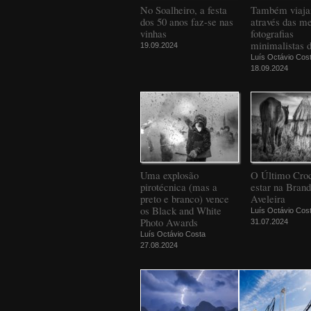
No Soalheiro, a festa
Também viaj
dos 50 anos faz-se nas
através das m
vinhas
fotografias
minimalistas 
19.09.2024
Luís Octávio Cos
18.09.2024
Uma explosão
O Último Croc
pirotécnica (mas a
estar na Bran
preto e branco) vence
Aveleira
os Black and White
Luís Octávio Cos
Photo Awards
31.07.2024
Luís Octávio Costa
27.08.2024