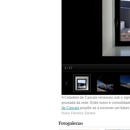
1 / 17
Nuno Ferreira Santos
A Cidadela de Cascais renasceu sob o sig
pousada da rede. Entre luxos e comodidades
de Cascais
propõe-se a escrever um futur
Nuno Ferreira Santos
Fotogalerias