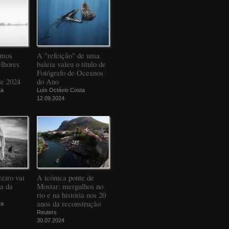
amos
A "refeição" de uma
elhores
baleia valeu o título de
Fotógrafo de Oceanos
de 2024
do Ano
ta
Luís Octávio Costa
12.09.2024
eiro vai
A icónica ponte de
da da
Mostar: mergulhos no
rio e na história nos 20
anos da reconstrução
ta
Reuters
30.07.2024