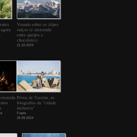
entes
Voando sobre os Alpes
 agora
suíços (e aterrando
a
entre queijos e
chocolates)
21.10.2024
estemida
Póvoa de Varzim, as
ntos
fotografias da "cidade
s
inclusiva"
ta
Fugas
26.09.2024