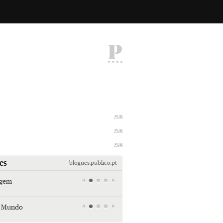
P
PUB
PUB
PUB
es
blogues.publico.pt
agem
Miami retro (e sempre kitsch)
Andreia Marques Pereira
r Mundo
Tiraspol: Misterioso beijo