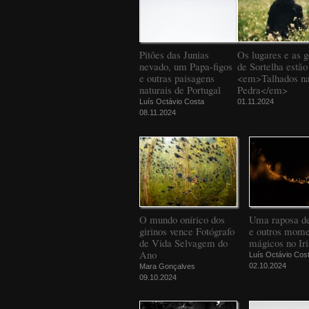
Pitões das Junias
Os lugares e as g
nevado, um Papa-figos
de Sortelha estão
e outras paisagens
<em>Talhados n
naturais de Portugal
Pedra</em>
Luís Octávio Costa
01.11.2024
08.11.2024
O mundo onírico dos
Uma raposa d
girinos vence Fotógrafo
e outros mome
de Vida Selvagem do
mágicos no Iri
Ano
Luís Octávio Cos
02.10.2024
Mara Gonçalves
09.10.2024