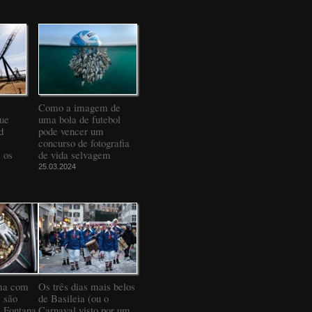
Como a imagem de
que
uma bola de futebol
d
pode vencer um
concurso de fotografia
 os
de vida selvagem
25.03.2024
ma com
Os três dias mais belos
 são
de Basileia (ou o
a Fontana
Carnaval visto por um