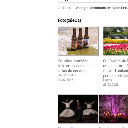
20.11.2011
A longa caminhada de Nuno Ferrei
Fotogalerias
Os olhos também
O "Jardim da 
bebem: as cores e as
tem sete milh
caras da cerveja
flores: Keuken
portas a visita
David Pontes
10.07.2026
Fugas
23.03.2026