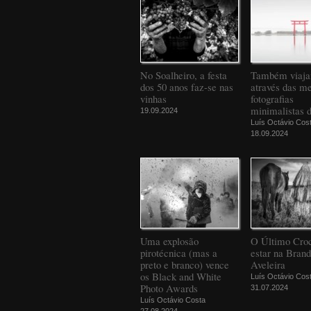
No Soalheiro, a festa
Também viaj
dos 50 anos faz-se nas
através das m
vinhas
fotografias
minimalistas 
19.09.2024
Luís Octávio Cos
18.09.2024
Uma explosão
O Último Croc
pirotécnica (mas a
estar na Bran
preto e branco) vence
Aveleira
os Black and White
Luís Octávio Cos
Photo Awards
31.07.2024
Luís Octávio Costa
27.08.2024