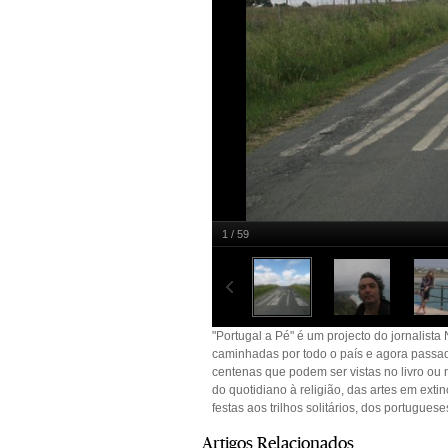
1 / 59
Inscrição na estrada entre Viana do Alentejo e 
"Portugal a Pé" é um projecto do jornalista
caminhadas por todo o país e agora passad
centenas que podem ser vistas no livro ou n
do quotidiano à religião, das artes em exti
festas aos trilhos solitários, dos portugues
Artigos Relacionados