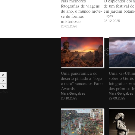
Nas melhores
O esplendor cós
fotografias de viagens
de um festival de
do ano, o mundo move-
em jardim botâni
se de formas
Fugas
misteriosas
23.12.2025
26.01.2026
© 2026
PÚBLICO
Comunicação Social SA
Uma panorâmica do
Uma <i>Últim
×
deserto pintado a "fogo
sobre o Gerês 
×
e ouro" venceu os Pano
fotografias ve
×
Awards
dos prémios Ir
--%>
Mara Gonçalves
Mara Gonçalves
28.10.2025
29.09.2025