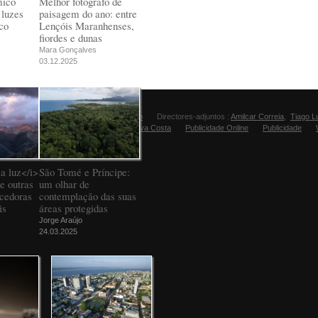
mico
Melhor fotógrafo de
 luzes
paisagem do ano: entre
co
Lençóis Maranhenses,
fiordes e dunas
Mara Gonçalves
03.12.2025
Director:
Manuel Carvalho
Directores-adjuntos :
Amilcar Correia
,
Tiago L
Editora Fugas:
Sandra Silva Costa
Publicidade Online
Publicidade
a luz</i>
São Tomé e Príncipe:
e outras
um olhar de
ncedoras
contemplação das suas
is
áreas protegidas
Jorge Araújo
24.03.2025