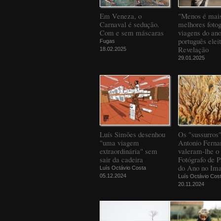
Em Veneza, o
"Menos é mais
Carnaval é sedução.
melhores fotog
Com e sem máscaras
viagens do an
português elei
Fugas
Revelação
18.02.2025
29.01.2025
Luís Simões desenhou
Os "sussurros
"uma viagem
Antonio Ferna
extraordinária" sem
valeram-lhe o 
sair da cadeira
Fotógrafo de 
do Ano no Ima
Luís Octávio Costa
05.12.2024
Luís Octávio Cos
20.11.2024