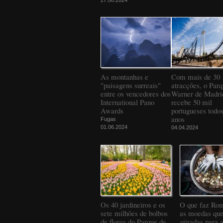
As montanhas e
Com mais de 30
"paisagens surreais"
atracções, o Par
entre os vencedores dos
Warner de Madri
International Pano
recebe 50 mil
Awards
portugueses todos
anos
Fugas
01.06.2024
04.04.2024
Os 40 jardineiros e os
O que faz Ro
sete milhões de bolbos
as moedas que
de flores do Parque de
atiradas para 