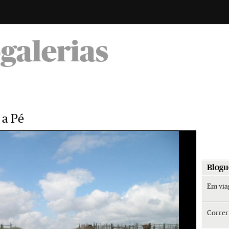
-
ogalerias
 a Pé
Blogu
Em vi
Corre