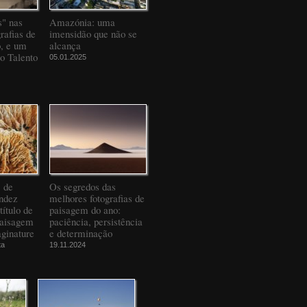
" nas
Amazónia: uma
rafias de
imensidão que não se
o, e um
alcança
to Talento
05.01.2025
" de
Os segredos das
ndez
melhores fotografias de
título de
paisagem do ano:
Paisagem
paciência, persistência
ginature
e determinação
ta
19.11.2024