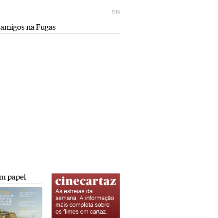
Miami retro (e sempre kitsch)
comunismo-capitalismo
PUB
Andreia Marques Pereira
Rui Barbosa Batista
 amigos na Fugas
Tiraspol: Misterioso beijo
Saïdia além da praia: da gruta do
comunismo-capitalismo
Camelo a Tafoughalt
Rui Barbosa Batista
Andreia Marques Pereira
A minha mais doce Transnístria
Rui Barbosa Batista
m papel