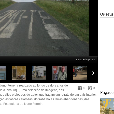
Os seus
mostrar legenda
Aguiar.
 Nuno Ferreira realizado ao longo de dois anos de
0
0
o a livro. Aqui, uma selecção de imagens, das
Fugas e
os sites e blogues do autor, que traçam um retrato de um país interior,
nção às tascas calorosas, do trabalho às terras abandonadas, das
es.
Fotogaleria de Nuno Ferreira