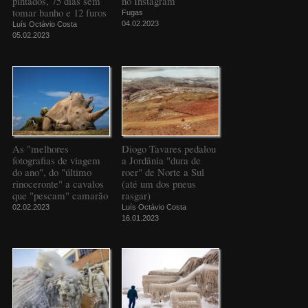
pintados, 75 dias sem
no Instagram
tomar banho e 12 furos
Fugas
04.02.2023
Luís Octávio Costa
05.02.2023
As "melhores
Diogo Tavares pedalou
fotografias de viagem
a Jordânia "dura de
do ano", do "último
roer" de Norte a Sul
rinoceronte" a cavalos
(até um dos pneus
que "pescam" camarão
rasgar)
02.02.2023
Luís Octávio Costa
16.01.2023