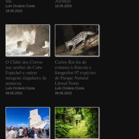
Sul
Alentejo
Luís Octávio Costa
16.05.2023
18.05.2023
O Clube dos Corvos
Carlos Rio foi do
nas arribas do Cabo
estuário à floresta e
Espichel e outras
fotografou 97 espécies
imagens singulares da
do Parque Natural
natureza
Litoral Norte
Luís Octávio Costa
Luís Octávio Costa
09.05.2023
09.05.2023