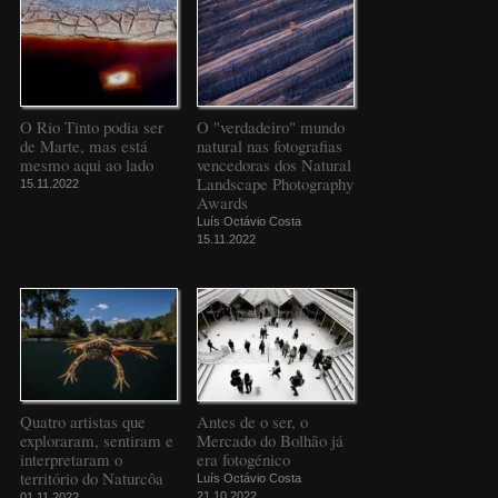
O Rio Tinto podia ser
O "verdadeiro" mundo
de Marte, mas está
natural nas fotografias
mesmo aqui ao lado
vencedoras dos Natural
Landscape Photography
15.11.2022
Awards
Luís Octávio Costa
15.11.2022
Quatro artistas que
Antes de o ser, o
exploraram, sentiram e
Mercado do Bolhão já
interpretaram o
era fotogénico
território do Naturcôa
Luís Octávio Costa
21.10.2022
01.11.2022