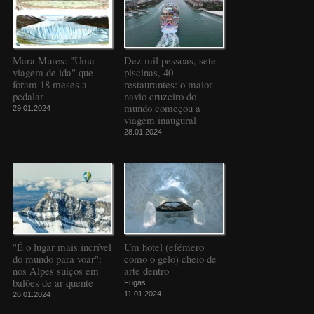
Mara Mures: "Uma
Dez mil pessoas, sete
viagem de ida" que
piscinas, 40
foram 18 meses a
restaurantes: o maior
pedalar
navio cruzeiro do
mundo começou a
29.01.2024
viagem inaugural
28.01.2024
"É o lugar mais incrível
Um hotel (efémero
do mundo para voar":
como o gelo) cheio de
nos Alpes suíços em
arte dentro
balões de ar quente
Fugas
11.01.2024
26.01.2024