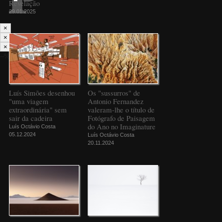
Revelação
29.01.2025
×
×
×
--%>
Luís Simões desenhou
Os "sussurros" de
"uma viagem
Antonio Fernandez
extraordinária" sem
valeram-lhe o título de
sair da cadeira
Fotógrafo de Paisagem
do Ano no Imaginature
Luís Octávio Costa
05.12.2024
Luís Octávio Costa
20.11.2024