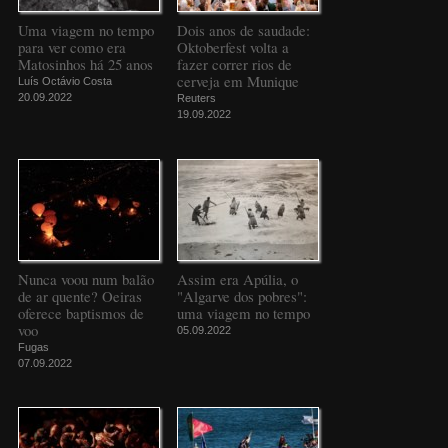
Uma viagem no tempo
Dois anos de saudade:
para ver como era
Oktoberfest volta a
Matosinhos há 25 anos
fazer correr rios de
cerveja em Munique
Luís Octávio Costa
20.09.2022
Reuters
19.09.2022
Nunca voou num balão
Assim era Apúlia, o
de ar quente? Oeiras
"Algarve dos pobres":
oferece baptismos de
uma viagem no tempo
voo
05.09.2022
Fugas
07.09.2022