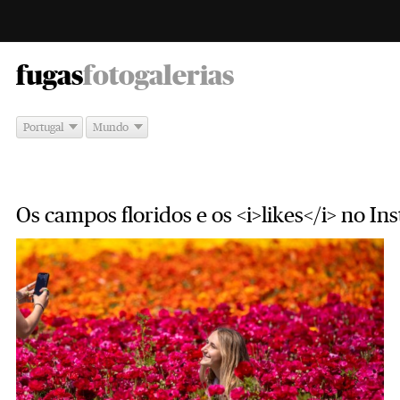
-
fugas
fotogalerias
Portugal
Mundo
Os campos floridos e os <i>likes</i> no I