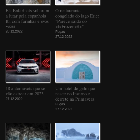
Els Enfarinats voltaram
O restaurante
a lutar pela espanhola
congelado do lago Erie:
Ibi com farinhas e ovos
"Parece saído do
<i>Frozen</i>"
Fugas
28.12.2022
Fugas
27.12.2022
18 automóveis que se
Um hotel de gelo que
vão estrear em 2023
nasce no Inverno e
derrete na Primavera
27.12.2022
Fugas
27.12.2022