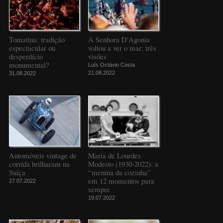
Tomatina: tradição
A Senhora D'Agonia
espectacular ou
voltou a ver o mar: três
desperdício
visões
monumental?
Luís Octávio Costa
21.08.2022
31.08.2022
Automóveis vintage de
Maria de Lourdes
corrida brilharam na
Modesto (1930-2022): a
Suíça
“menina da cozinha”
em 12 momentos para
27.07.2022
sempre
19.07.2022