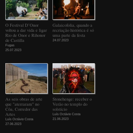
O Festival D’Onor
Galaicofolia, quando a
voltou a dar vida e ligar
recriação histórica é só
Rio de Onor e Rihonor
uma parte da festa
de Castilla
24.07.2023
Fugas
25.07.2023
As seis obras de arte
Stonehenge: receber o
que "aterraram" no
Verão no templo do
Côa, Corredor das
solstício
Artes
Luís Octávio Costa
21.06.2023
Luís Octávio Costa
27.06.2023