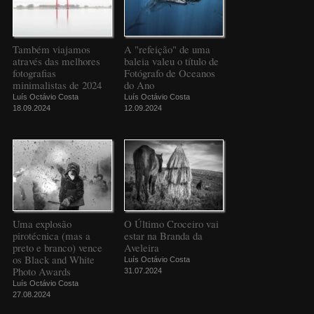
Também viajamos
A "refeição" de uma
através das melhores
baleia valeu o título de
fotografias
Fotógrafo de Oceanos
minimalistas de 2024
do Ano
Luís Octávio Costa
Luís Octávio Costa
18.09.2024
12.09.2024
Uma explosão
O Último Croceiro vai
pirotécnica (mas a
estar na Branda da
preto e branco) vence
Aveleira
os Black and White
Luís Octávio Costa
Photo Awards
31.07.2024
Luís Octávio Costa
27.08.2024