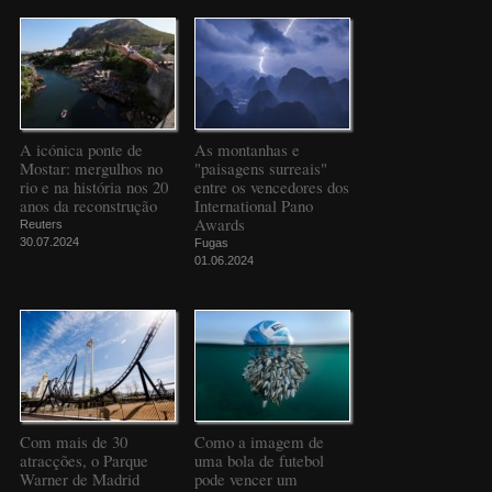
A icónica ponte de
As montanhas e
Mostar: mergulhos no
"paisagens surreais"
rio e na história nos 20
entre os vencedores dos
anos da reconstrução
International Pano
Awards
Reuters
30.07.2024
Fugas
01.06.2024
Com mais de 30
Como a imagem de
atracções, o Parque
uma bola de futebol
Warner de Madrid
pode vencer um