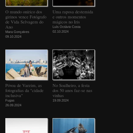
O mundo onírico dos
Uma raposa destemida
girinos vence Fotógrafo
e outros momentos
de Vida Selvagem do
mágicos no Iris
Ano
Luís Octávio Costa
02.10.2024
Mara Gonçalves
09.10.2024
Póvoa de Varzim, as
No Soalheiro, a festa
fotografias da "cidade
dos 50 anos faz-se nas
inclusiva"
vinhas
Fugas
19.09.2024
26.09.2024