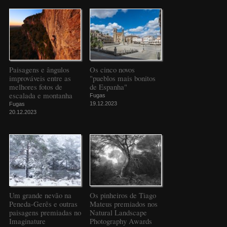
Paisagens e ângulos
Os cinco novos
improváveis entre as
"pueblos mais bonitos
melhores fotos de
de Espanha"
escalada e montanha
Fugas
19.12.2023
Fugas
20.12.2023
Um grande nevão na
Os pinheiros de Tiago
Peneda-Gerês e outras
Mateus premiados nos
paisagens premiadas no
Natural Landscape
Imaginature
Photography Awards