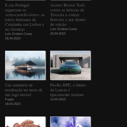
E em Portugal
Azores Bravos Trail:
ergueram-se
correr as belezas da
<em>castells</em>: as
Terceira a cruzar
torres humanas da
florestas e por dentro
Catalunha em Lisboa e
do vulcão
no Alentejo
Luís Octávio Costa
26.04.2023
Luís Octávio Costa
26.04.2023
Um santuário de
Pu+Ra HPE, o futuro
meditação no meio de
da Lancia é
um lago imóvel
tipicamente italiano
Fugas
14.04.2023
18.04.2023