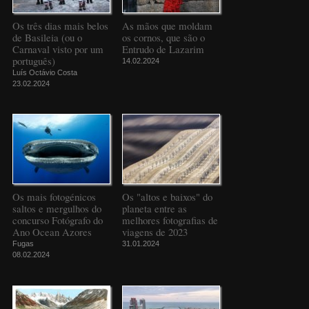
Os três dias mais belos
As mãos que moldam
de Basileia (ou o
os cornos, que são o
Carnaval visto por um
Entrudo de Lazarim
português)
14.02.2024
Luís Octávio Costa
23.02.2024
Os mais fotogénicos
Os "altos e baixos" do
saltos e mergulhos do
planeta entre as
concurso Fotógrafo do
melhores fotografias de
Ano Ocean Azores
viagens de 2023
Fugas
31.01.2024
08.02.2024