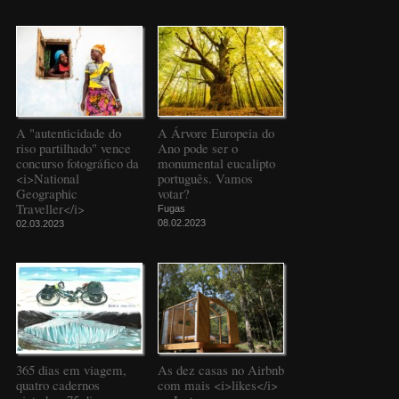
A "autenticidade do
A Árvore Europeia do
riso partilhado" vence
Ano pode ser o
concurso fotográfico da
monumental eucalipto
<i>National
português. Vamos
Geographic
votar?
Traveller</i>
Fugas
08.02.2023
02.03.2023
365 dias em viagem,
As dez casas no Airbnb
quatro cadernos
com mais <i>likes</i>