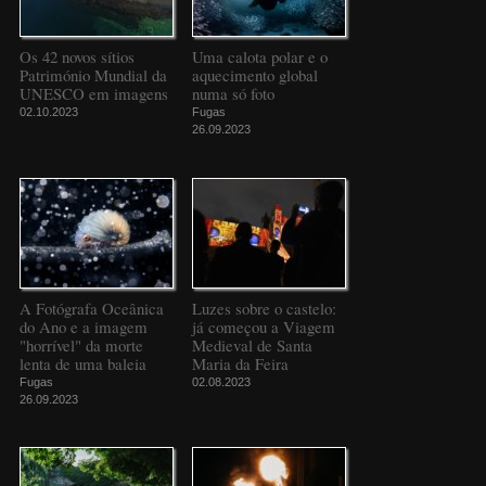
Os 42 novos sítios
Uma calota polar e o
Património Mundial da
aquecimento global
UNESCO em imagens
numa só foto
02.10.2023
Fugas
26.09.2023
A Fotógrafa Oceânica
Luzes sobre o castelo:
do Ano e a imagem
já começou a Viagem
"horrível" da morte
Medieval de Santa
lenta de uma baleia
Maria da Feira
Fugas
02.08.2023
26.09.2023