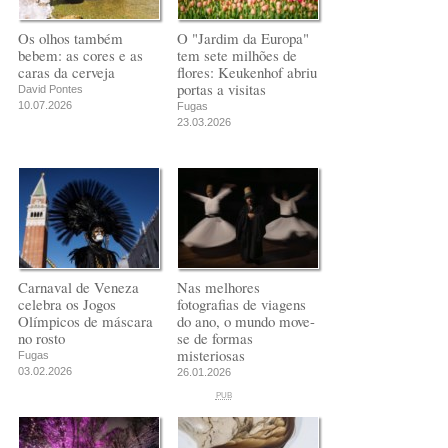
Os olhos também
O "Jardim da Europa"
bebem: as cores e as
tem sete milhões de
caras da cerveja
flores: Keukenhof abriu
portas a visitas
David Pontes
10.07.2026
Fugas
23.03.2026
Carnaval de Veneza
Nas melhores
celebra os Jogos
fotografias de viagens
Olímpicos de máscara
do ano, o mundo move-
no rosto
se de formas
misteriosas
Fugas
03.02.2026
26.01.2026
PUB
PUB