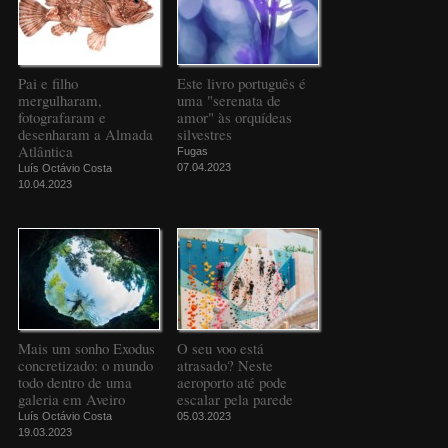
Pai e filho
Este livro português é
mergulharam,
uma "serenata de
fotografaram e
amor" às orquídeas
desenharam a Almada
silvestres
Atlântica
Fugas
07.04.2023
Luís Octávio Costa
10.04.2023
Mais um sonho Exodus
O seu voo está
concretizado: o mundo
atrasado? Neste
todo dentro de uma
aeroporto até pode
galeria em Aveiro
escalar pela parede
Luís Octávio Costa
05.03.2023
19.03.2023