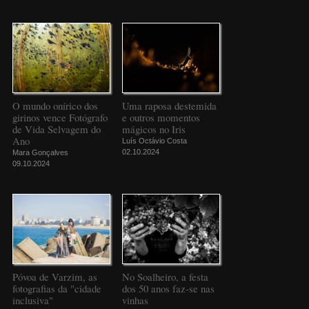
O mundo onírico dos
Uma raposa destemida
girinos vence Fotógrafo
e outros momentos
de Vida Selvagem do
mágicos no Iris
Ano
Luís Octávio Costa
02.10.2024
Mara Gonçalves
09.10.2024
Póvoa de Varzim, as
No Soalheiro, a festa
fotografias da "cidade
dos 50 anos faz-se nas
inclusiva"
vinhas