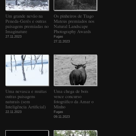
Um grande nevão na
Os pinheiros de Tiago
Peneda-Gerês e outras
Mateus premiados nos
paisagens premiadas no
Natural Landscape
Imaginature
Photography Awards
27.11.2023
Fugas
27.11.2023
Uma nevasca e muitas
Uma chega de bois
outras paisagens
vence concurso
naturais (sem
fotográfico da Amar o
Inteligência Artificial)
Minho
22.11.2023
Fugas
09.11.2023