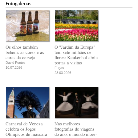
Fotogalerias
Os olhos também
O "Jardim da Europa"
bebem: as cores e as
tem sete milhões de
caras da cerveja
flores: Keukenhof abriu
portas a visitas
David Pontes
10.07.2026
Fugas
23.03.2026
Carnaval de Veneza
Nas melhores
celebra os Jogos
fotografias de viagens
Olímpicos de máscara
do ano, o mundo move-