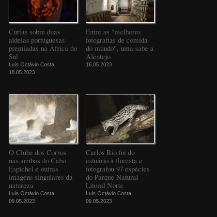
Curtas sobre duas
Entre as "melhores
aldeias portuguesas
fotografias de comida
premiadas na África do
do mundo", uma sabe a
Sul
Alentejo
Luís Octávio Costa
16.05.2023
18.05.2023
O Clube dos Corvos
Carlos Rio foi do
nas arribas do Cabo
estuário à floresta e
Espichel e outras
fotografou 97 espécies
imagens singulares da
do Parque Natural
natureza
Litoral Norte
Luís Octávio Costa
Luís Octávio Costa
09.05.2023
09.05.2023