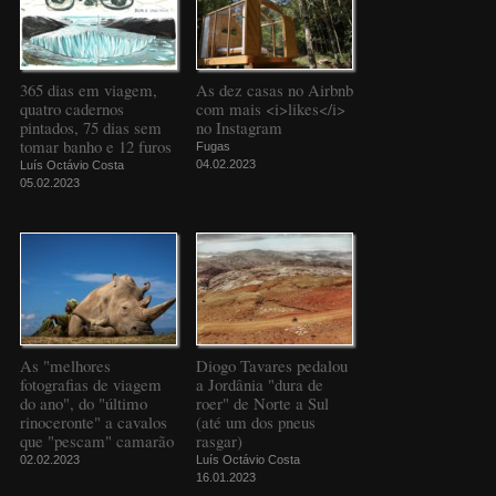
365 dias em viagem,
As dez casas no Airbnb
quatro cadernos
com mais <i>likes</i>
pintados, 75 dias sem
no Instagram
tomar banho e 12 furos
Fugas
04.02.2023
Luís Octávio Costa
05.02.2023
As "melhores
Diogo Tavares pedalou
fotografias de viagem
a Jordânia "dura de
do ano", do "último
roer" de Norte a Sul
rinoceronte" a cavalos
(até um dos pneus
que "pescam" camarão
rasgar)
02.02.2023
Luís Octávio Costa
16.01.2023