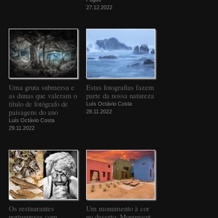
27.12.2022
Uma gruta submersa e
Estas fotografias fazem
as dunas que valeram o
parte da nossa natureza
título de fotógrafo de
Luís Octávio Costa
paisagens do ano
28.11.2022
Luís Octávio Costa
29.11.2022
Os restaurantes
Um monumento à cor
portugueses com
no deserto: Monument