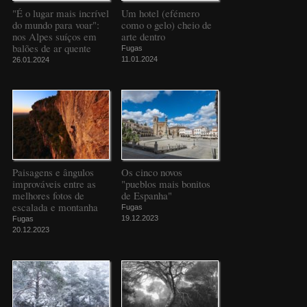
"É o lugar mais incrível
Um hotel (efémero
do mundo para voar":
como o gelo) cheio de
nos Alpes suíços em
arte dentro
balões de ar quente
Fugas
11.01.2024
26.01.2024
Paisagens e ângulos
Os cinco novos
improváveis entre as
"pueblos mais bonitos
melhores fotos de
de Espanha"
escalada e montanha
Fugas
19.12.2023
Fugas
20.12.2023