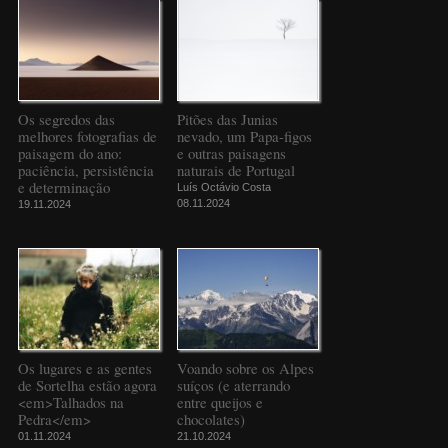
Os segredos das
Pitões das Junias
melhores fotografias de
nevado, um Papa-figos
paisagem do ano:
e outras paisagens
paciência, persistência
naturais de Portugal
e determinação
Luís Octávio Costa
08.11.2024
19.11.2024
Os lugares e as gentes
Voando sobre os Alpes
de Sortelha estão agora
suíços (e aterrando
<em>Talhados na
entre queijos e
Pedra</em>
chocolates)
01.11.2024
21.10.2024