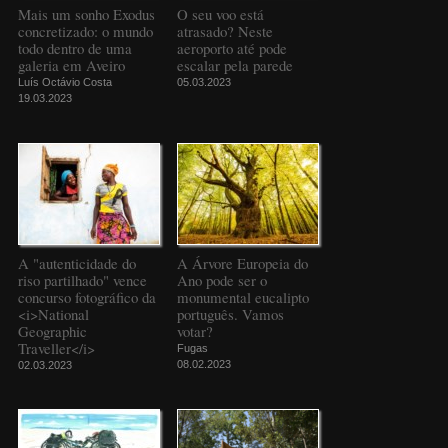
Mais um sonho Exodus
O seu voo está
concretizado: o mundo
atrasado? Neste
todo dentro de uma
aeroporto até pode
galeria em Aveiro
escalar pela parede
Luís Octávio Costa
05.03.2023
19.03.2023
A "autenticidade do
A Árvore Europeia do
riso partilhado" vence
Ano pode ser o
concurso fotográfico da
monumental eucalipto
<i>National
português. Vamos
Geographic
votar?
Traveller</i>
Fugas
08.02.2023
02.03.2023