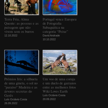
Terra Fria, Alma
Portugal vence Europeu
Quente: as pessoas e as
de Fotografia
paisagens que não
Subaquática na
vivem sem os burros
categoria “Peixe”
12.10.2022
David Andrade
10.10.2022
Prémios Iris: a silhueta
Um voo de uma coruja
de uma gineta, o sol no
e um duelo de garranos
"paraíso" Madeira e as
entre as melhores fotos
árvores secretas do
Wiki Loves Earth
Gerês
Luís Octávio Costa
20.09.2022
Luís Octávio Costa
26.09.2022