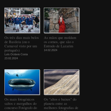
Os três dias mais belos
As mãos que moldam
de Basileia (ou o
os cornos, que são o
Carnaval visto por um
Entrudo de Lazarim
português)
14.02.2024
Luís Octávio Costa
23.02.2024
Os mais fotogénicos
Os "altos e baixos" do
saltos e mergulhos do
planeta entre as
concurso Fotógrafo do
melhores fotografias de