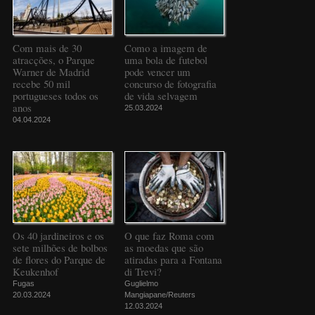
Com mais de 30
Como a imagem de
atracções, o Parque
uma bola de futebol
Warner de Madrid
pode vencer um
recebe 50 mil
concurso de fotografia
portugueses todos os
de vida selvagem
anos
25.03.2024
04.04.2024
Os 40 jardineiros e os
O que faz Roma com
sete milhões de bolbos
as moedas que são
de flores do Parque de
atiradas para a Fontana
Keukenhof
di Trevi?
Fugas
Guglielmo
20.03.2024
Mangiapane/Reuters
12.03.2024