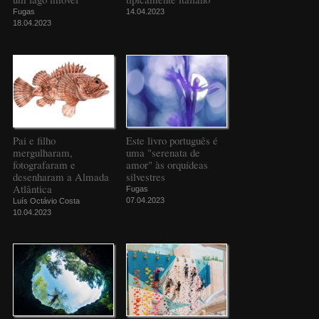
Fugas
14.04.2023
18.04.2023
Pai e filho
Este livro português é
mergulharam,
uma "serenata de
fotografaram e
amor" às orquídeas
desenharam a Almada
silvestres
Atlântica
Fugas
07.04.2023
Luís Octávio Costa
10.04.2023