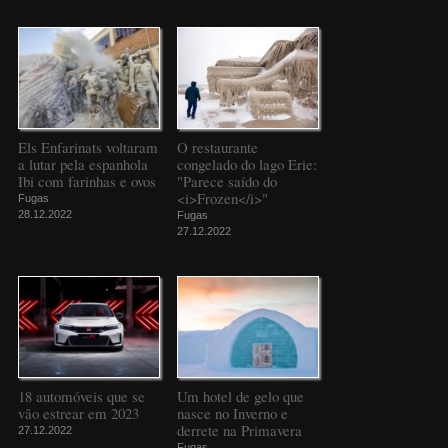
Els Enfarinats voltaram
O restaurante
a lutar pela espanhola
congelado do lago Erie:
Ibi com farinhas e ovos
"Parece saído do
<i>Frozen</i>"
Fugas
28.12.2022
Fugas
27.12.2022
18 automóveis que se
Um hotel de gelo que
vão estrear em 2023
nasce no Inverno e
derrete na Primavera
27.12.2022
Fugas