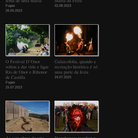
lenta de uma baleia
Maria da Feira
Fugas
02.08.2023
26.09.2023
O Festival D’Onor
Galaicofolia, quando a
voltou a dar vida e ligar
recriação histórica é só
Rio de Onor e Rihonor
uma parte da festa
de Castilla
24.07.2023
Fugas
25.07.2023
As seis obras de arte
Stonehenge: receber o