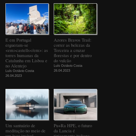
E em Portugal
Azores Bravos Trail:
ergueram-se
correr as belezas da
<em>castells</em>: as
Terceira a cruzar
torres humanas da
florestas e por dentro
Catalunha em Lisboa e
do vulcão
no Alentejo
Luís Octávio Costa
26.04.2023
Luís Octávio Costa
26.04.2023
Um santuário de
Pu+Ra HPE, o futuro
meditação no meio de
da Lancia é
um lago imóvel
tipicamente italiano