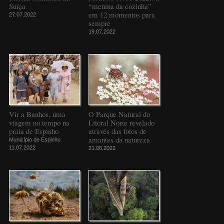
Suíça
“menina da cozinha”
em 12 momentos para
27.07.2022
sempre
19.07.2022
Vir a Banhos, uma
O Parque Natural do
viagem no tempo na
Litoral Norte revelado
praia de Espinho
através das fotos de
amantes da natureza
Município de Espinho
11.07.2022
21.06.2022