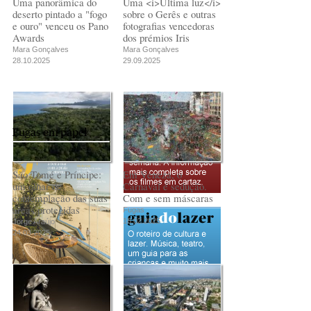
Uma panorâmica do
Uma <i>Última luz</i>
deserto pintado a "fogo
sobre o Gerês e outras
e ouro" venceu os Pano
fotografias vencedoras
Awards
dos prémios Iris
Mara Gonçalves
Mara Gonçalves
28.10.2025
29.09.2025
Fugas em papel
São Tomé e Príncipe:
Em Veneza, o
um olhar de
Carnaval é sedução.
contemplação das suas
Com e sem máscaras
áreas protegidas
Fugas
18.02.2025
Jorge Araújo
24.03.2025
PUB