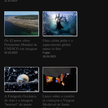
11.10.2023
Os 42 novos sítios
Uma calota polar e o
Património Mundial da
aquecimento global
UNESCO em imagens
numa só foto
02.10.2023
Fugas
26.09.2023
A Fotógrafa Oceânica
Luzes sobre o castelo:
do Ano e a imagem
já começou a Viagem
"horrível" da morte
Medieval de Santa