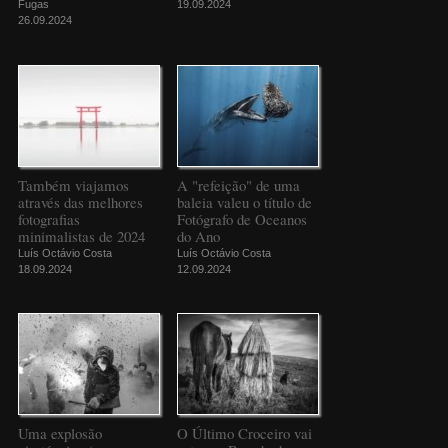
Fugas
19.09.2024
26.09.2024
Também viajamos
A "refeição" de uma
através das melhores
baleia valeu o título de
fotografias
Fotógrafo de Oceanos
minimalistas de 2024
do Ano
Luís Octávio Costa
Luís Octávio Costa
18.09.2024
12.09.2024
Uma explosão
O Último Croceiro vai