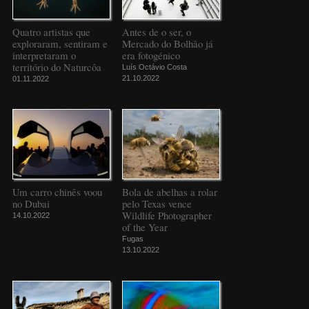
Quatro artistas que
Antes de o ser, o
exploraram, sentiram e
Mercado do Bolhão já
interpretaram o
era fotogénico
território do Naturcôa
Luís Octávio Costa
21.10.2022
01.11.2022
Um carro chinês voou
Bola de abelhas a rolar
no Dubai
pelo Texas vence
Wildlife Photographer
14.10.2022
of the Year
Fugas
13.10.2022