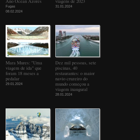
Ano Ocean Azores
viagens de 2023
Fugas
31.01.2024
08.02.2024
Mara Mures: "Uma
Dez mil pessoas, sete
viagem de ida" que
piscinas, 40
foram 18 meses a
restaurantes: o maior
pedalar
navio cruzeiro do
mundo começou a
29.01.2024
viagem inaugural
28.01.2024