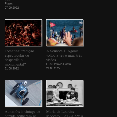
Fugas
07.09.2022
Tomatina: tradição
A Senhora D'Agonia
espectacular ou
voltou a ver o mar: três
desperdício
visões
monumental?
Luís Octávio Costa
21.08.2022
31.08.2022
Automóveis vintage de
Maria de Lourdes
corrida brilharam na
Modesto (1930-2022): a