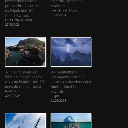
pirotécnica (mas a
estar na Branda da
preto e branco) vence
Aveleira
os Black and White
Luís Octávio Costa
Photo Awards
31.07.2024
Luís Octávio Costa
27.08.2024
A icónica ponte de
As montanhas e
Mostar: mergulhos no
"paisagens surreais"
rio e na história nos 20
entre os vencedores dos
anos da reconstrução
International Pano
Awards
Reuters
30.07.2024
Fugas
01.06.2024