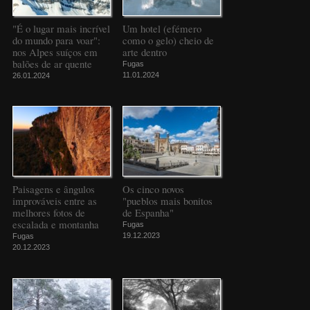
"É o lugar mais incrível
Um hotel (efémero
do mundo para voar":
como o gelo) cheio de
nos Alpes suíços em
arte dentro
balões de ar quente
Fugas
11.01.2024
26.01.2024
Paisagens e ângulos
Os cinco novos
improváveis entre as
"pueblos mais bonitos
melhores fotos de
de Espanha"
escalada e montanha
Fugas
19.12.2023
Fugas
20.12.2023