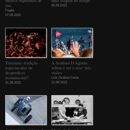
oferece baptismos de
uma viagem no tempo
voo
05.09.2022
Fugas
07.09.2022
Tomatina: tradição
A Senhora D'Agonia
espectacular ou
voltou a ver o mar: três
desperdício
visões
monumental?
Luís Octávio Costa
21.08.2022
31.08.2022