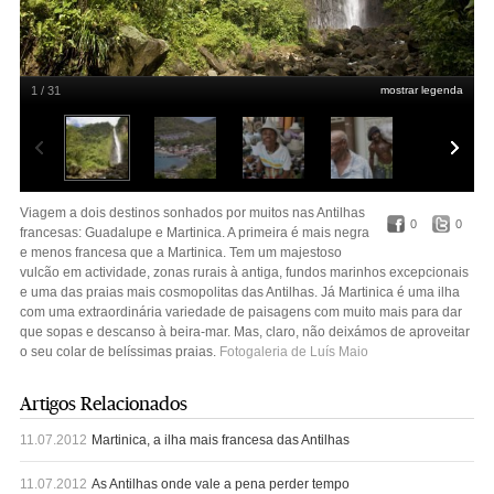
1 / 31
mostrar legenda
Guadalupe (Cascatas de Carbet)
Luís Maio
Viagem a dois destinos sonhados por muitos nas Antilhas
0
0
francesas: Guadalupe e Martinica. A primeira é mais negra
e menos francesa que a Martinica. Tem um majestoso
vulcão em actividade, zonas rurais à antiga, fundos marinhos excepcionais
e uma das praias mais cosmopolitas das Antilhas. Já Martinica é uma ilha
com uma extraordinária variedade de paisagens com muito mais para dar
que sopas e descanso à beira-mar. Mas, claro, não deixámos de aproveitar
o seu colar de belíssimas praias.
Fotogaleria de Luís Maio
Artigos Relacionados
11.07.2012
Martinica, a ilha mais francesa das Antilhas
11.07.2012
As Antilhas onde vale a pena perder tempo