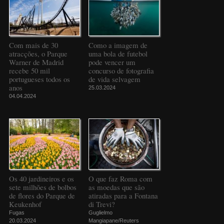
Com mais de 30
Como a imagem de
atracções, o Parque
uma bola de futebol
Warner de Madrid
pode vencer um
recebe 50 mil
concurso de fotografia
portugueses todos os
de vida selvagem
anos
25.03.2024
04.04.2024
Os 40 jardineiros e os
O que faz Roma com
sete milhões de bolbos
as moedas que são
de flores do Parque de
atiradas para a Fontana
Keukenhof
di Trevi?
Fugas
Guglielmo
20.03.2024
Mangiapane/Reuters