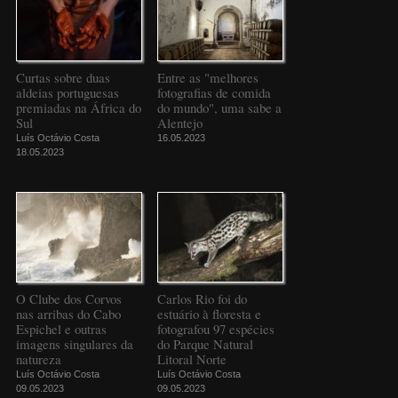
Curtas sobre duas
Entre as "melhores
aldeias portuguesas
fotografias de comida
premiadas na África do
do mundo", uma sabe a
Sul
Alentejo
Luís Octávio Costa
16.05.2023
18.05.2023
O Clube dos Corvos
Carlos Rio foi do
nas arribas do Cabo
estuário à floresta e
Espichel e outras
fotografou 97 espécies
imagens singulares da
do Parque Natural
natureza
Litoral Norte
Luís Octávio Costa
Luís Octávio Costa
09.05.2023
09.05.2023