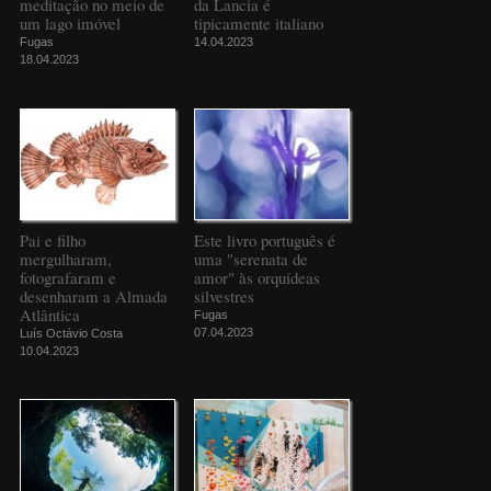
meditação no meio de
da Lancia é
um lago imóvel
tipicamente italiano
Fugas
14.04.2023
18.04.2023
Pai e filho
Este livro português é
mergulharam,
uma "serenata de
fotografaram e
amor" às orquídeas
desenharam a Almada
silvestres
Atlântica
Fugas
07.04.2023
Luís Octávio Costa
10.04.2023