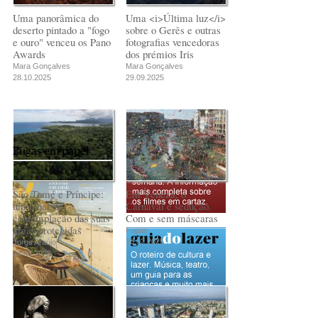
Uma panorâmica do
Uma <i>Última luz</i>
deserto pintado a "fogo
sobre o Gerês e outras
e ouro" venceu os Pano
fotografias vencedoras
Awards
dos prémios Iris
Mara Gonçalves
Mara Gonçalves
28.10.2025
29.09.2025
Fugas em papel
São Tomé e Príncipe:
Em Veneza, o
um olhar de
Carnaval é sedução.
contemplação das suas
Com e sem máscaras
áreas protegidas
Fugas
18.02.2025
Jorge Araújo
24.03.2025
PUB