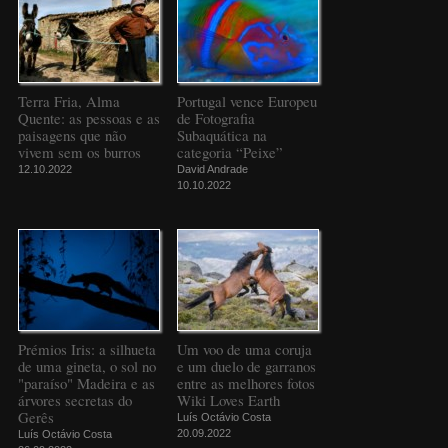
Terra Fria, Alma
Portugal vence Europeu
Quente: as pessoas e as
de Fotografia
paisagens que não
Subaquática na
vivem sem os burros
categoria “Peixe”
12.10.2022
David Andrade
10.10.2022
Prémios Iris: a silhueta
Um voo de uma coruja
de uma gineta, o sol no
e um duelo de garranos
"paraíso" Madeira e as
entre as melhores fotos
árvores secretas do
Wiki Loves Earth
Gerês
Luís Octávio Costa
20.09.2022
Luís Octávio Costa