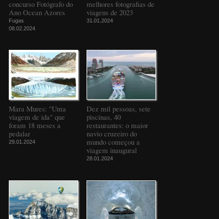
concurso Fotógrafo do
melhores fotografias de
Ano Ocean Azores
viagens de 2023
Fugas
31.01.2024
08.02.2024
Mara Mures: "Uma
Dez mil pessoas, sete
viagem de ida" que
piscinas, 40
foram 18 meses a
restaurantes: o maior
pedalar
navio cruzeiro do
mundo começou a
29.01.2024
viagem inaugural
28.01.2024