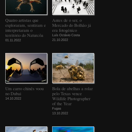
Quatro artistas que
Antes de o ser, o
exploraram, sentiram e
Mercado do Bolhão já
interpretaram o
era fotogénico
território do Naturcôa
Luís Octávio Costa
21.10.2022
01.11.2022
Um carro chinês voou
Bola de abelhas a rolar
no Dubai
pelo Texas vence
Wildlife Photographer
14.10.2022
of the Year
Fugas
13.10.2022