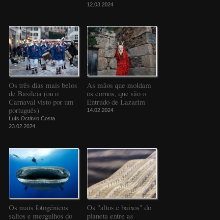
12.03.2024
Os três dias mais belos
As mãos que moldam
de Basileia (ou o
os cornos, que são o
Carnaval visto por um
Entrudo de Lazarim
português)
14.02.2024
Luís Octávio Costa
23.02.2024
Os mais fotogénicos
Os "altos e baixos" do
saltos e mergulhos do
planeta entre as