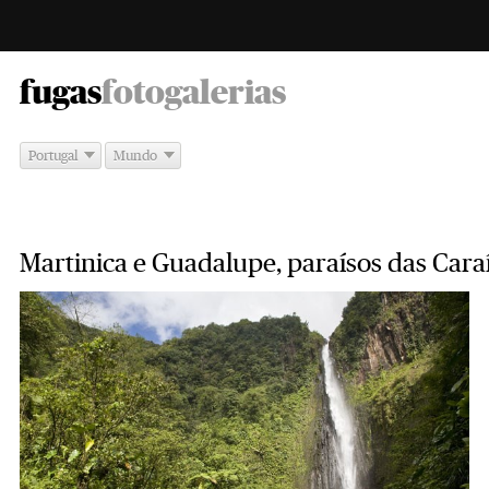
-
fugas
fotogalerias
Portugal
Mundo
Martinica e Guadalupe, paraísos das Cara