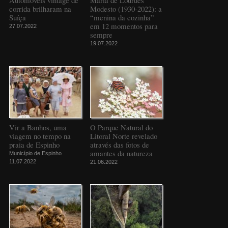
Automóveis vintage de
Maria de Lourdes
corrida brilharam na
Modesto (1930-2022): a
Suíça
“menina da cozinha”
em 12 momentos para
27.07.2022
sempre
19.07.2022
Vir a Banhos, uma
O Parque Natural do
viagem no tempo na
Litoral Norte revelado
praia de Espinho
através das fotos de
amantes da natureza
Município de Espinho
11.07.2022
21.06.2022