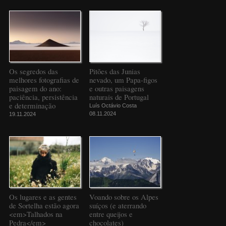
Os segredos das
Pitões das Junias
melhores fotografias de
nevado, um Papa-figos
paisagem do ano:
e outras paisagens
paciência, persistência
naturais de Portugal
e determinação
Luís Octávio Costa
08.11.2024
19.11.2024
Os lugares e as gentes
Voando sobre os Alpes
de Sortelha estão agora
suíços (e aterrando
<em>Talhados na
entre queijos e
Pedra</em>
chocolates)