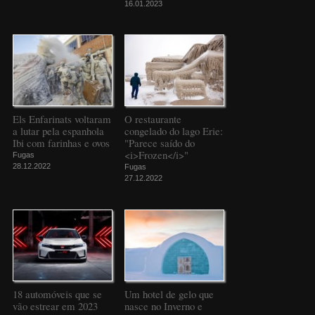
16.01.2023
Els Enfarinats voltaram
O restaurante
a lutar pela espanhola
congelado do lago Erie:
Ibi com farinhas e ovos
"Parece saído do
<i>Frozen</i>"
Fugas
28.12.2022
Fugas
27.12.2022
18 automóveis que se
Um hotel de gelo que
vão estrear em 2023
nasce no Inverno e