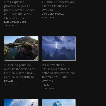
Uma explosão
O Último Croceiro vai
pirotécnica (mas a
estar na Branda da
preto e branco) vence
Aveleira
os Black and White
Luís Octávio Costa
Photo Awards
31.07.2024
Luís Octávio Costa
27.08.2024
A icónica ponte de
As montanhas e
Mostar: mergulhos no
"paisagens surreais"
rio e na história nos 20
entre os vencedores dos
anos da reconstrução
International Pano
Awards
Reuters
30.07.2024
Fugas
01.06.2024