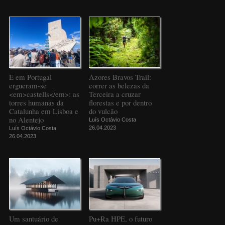
E em Portugal
Azores Bravos Trail:
ergueram-se
correr as belezas da
<em>castells</em>: as
Terceira a cruzar
torres humanas da
florestas e por dentro
Catalunha em Lisboa e
do vulcão
no Alentejo
Luís Octávio Costa
26.04.2023
Luís Octávio Costa
26.04.2023
Um santuário de
Pu+Ra HPE, o futuro