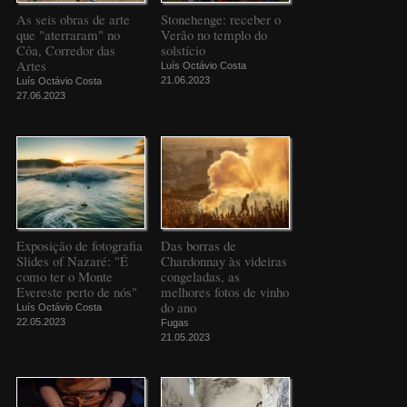
As seis obras de arte
Stonehenge: receber o
que "aterraram" no
Verão no templo do
Côa, Corredor das
solstício
Artes
Luís Octávio Costa
21.06.2023
Luís Octávio Costa
27.06.2023
Exposição de fotografia
Das borras de
Slides of Nazaré: "É
Chardonnay às videiras
como ter o Monte
congeladas, as
Evereste perto de nós"
melhores fotos de vinho
do ano
Luís Octávio Costa
22.05.2023
Fugas
21.05.2023