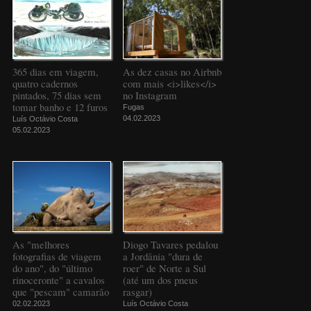
365 dias em viagem,
As dez casas no Airbnb
quatro cadernos
com mais <i>likes</i>
pintados, 75 dias sem
no Instagram
tomar banho e 12 furos
Fugas
04.02.2023
Luís Octávio Costa
05.02.2023
As "melhores
Diogo Tavares pedalou
fotografias de viagem
a Jordânia "dura de
do ano", do "último
roer" de Norte a Sul
rinoceronte" a cavalos
(até um dos pneus
que "pescam" camarão
rasgar)
02.02.2023
Luís Octávio Costa