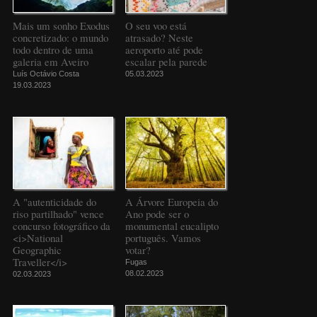
Mais um sonho Exodus
O seu voo está
concretizado: o mundo
atrasado? Neste
todo dentro de uma
aeroporto até pode
galeria em Aveiro
escalar pela parede
Luís Octávio Costa
05.03.2023
19.03.2023
A "autenticidade do
A Árvore Europeia do
riso partilhado" vence
Ano pode ser o
concurso fotográfico da
monumental eucalipto
<i>National
português. Vamos
Geographic
votar?
Traveller</i>
Fugas
08.02.2023
02.03.2023