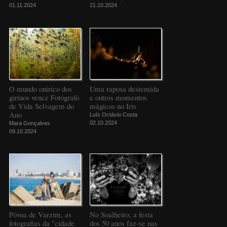
01.11.2024
21.10.2024
O mundo onírico dos
Uma raposa destemida
girinos vence Fotógrafo
e outros momentos
de Vida Selvagem do
mágicos no Iris
Ano
Luís Octávio Costa
02.10.2024
Mara Gonçalves
09.10.2024
Póvoa de Varzim, as
No Soalheiro, a festa
fotografias da "cidade
dos 50 anos faz-se nas