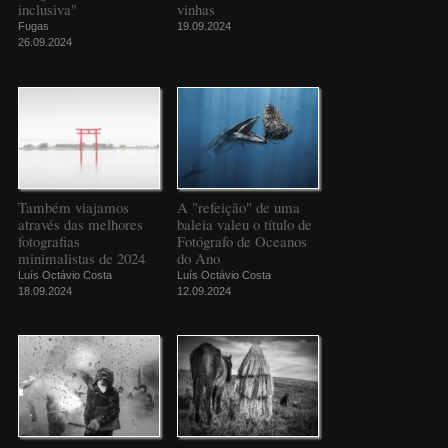
inclusiva"
vinhas
Fugas
19.09.2024
26.09.2024
Também viajamos
A "refeição" de uma
através das melhores
baleia valeu o título de
fotografias
Fotógrafo de Oceanos
minimalistas de 2024
do Ano
Luís Octávio Costa
Luís Octávio Costa
18.09.2024
12.09.2024