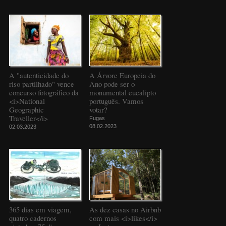
A "autenticidade do
A Árvore Europeia do
riso partilhado" vence
Ano pode ser o
concurso fotográfico da
monumental eucalipto
<i>National
português. Vamos
Geographic
votar?
Traveller</i>
Fugas
08.02.2023
02.03.2023
365 dias em viagem,
As dez casas no Airbnb
quatro cadernos
com mais <i>likes</i>