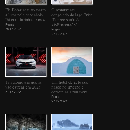
Els Enfarinats voltaram
O restaurante
a lutar pela espanhola
congelado do lago Erie:
Ibi com farinhas e ovos
"Parece saído do
<i>Frozen</i>"
Fugas
28.12.2022
Fugas
27.12.2022
18 automóveis que se
Um hotel de gelo que
vão estrear em 2023
nasce no Inverno e
derrete na Primavera
27.12.2022
Fugas
27.12.2022