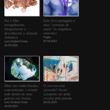
Pai e filho
Este livro português é
mergulharam,
uma "serenata de
fotografaram e
amor" às orquídeas
desenharam a Almada
silvestres
Atlântica
Fugas
07.04.2023
Luís Octávio Costa
10.04.2023
Mais um sonho Exodus
O seu voo está
concretizado: o mundo
atrasado? Neste
todo dentro de uma
aeroporto até pode
galeria em Aveiro
escalar pela parede
Luís Octávio Costa
05.03.2023
19.03.2023