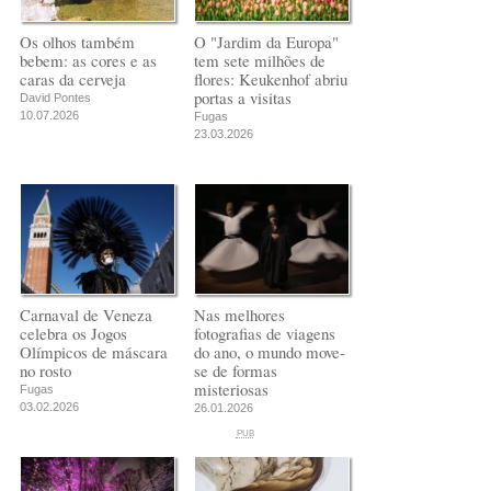
Os olhos também
O "Jardim da Europa"
bebem: as cores e as
tem sete milhões de
caras da cerveja
flores: Keukenhof abriu
portas a visitas
David Pontes
10.07.2026
Fugas
23.03.2026
Carnaval de Veneza
Nas melhores
celebra os Jogos
fotografias de viagens
Olímpicos de máscara
do ano, o mundo move-
no rosto
se de formas
misteriosas
Fugas
03.02.2026
26.01.2026
PUB
PUB