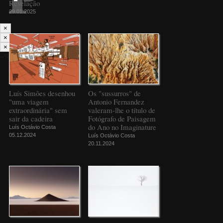
Revelação
29.01.2025
×
×
×
--%>
Luís Simões desenhou
Os "sussurros" de
"uma viagem
Antonio Fernandez
extraordinária" sem
valeram-lhe o título de
sair da cadeira
Fotógrafo de Paisagem
do Ano no Imaginature
Luís Octávio Costa
05.12.2024
Luís Octávio Costa
20.11.2024