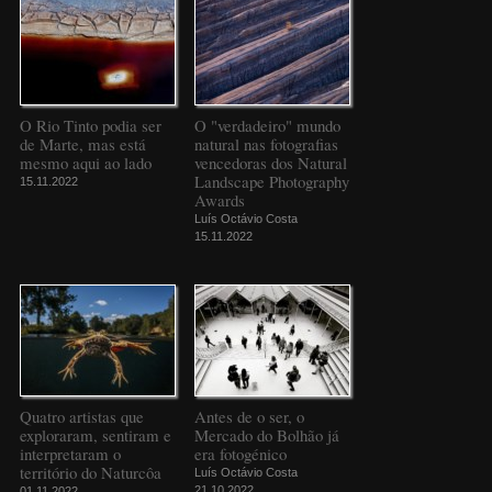
O Rio Tinto podia ser
O "verdadeiro" mundo
de Marte, mas está
natural nas fotografias
mesmo aqui ao lado
vencedoras dos Natural
Landscape Photography
15.11.2022
Awards
Luís Octávio Costa
15.11.2022
Quatro artistas que
Antes de o ser, o
exploraram, sentiram e
Mercado do Bolhão já
interpretaram o
era fotogénico
território do Naturcôa
Luís Octávio Costa
21.10.2022
01.11.2022