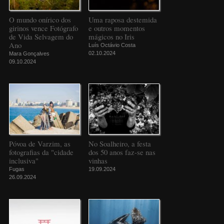
O mundo onírico dos
Uma raposa destemida
girinos vence Fotógrafo
e outros momentos
de Vida Selvagem do
mágicos no Iris
Ano
Luís Octávio Costa
02.10.2024
Mara Gonçalves
09.10.2024
Póvoa de Varzim, as
No Soalheiro, a festa
fotografias da "cidade
dos 50 anos faz-se nas
inclusiva"
vinhas
Fugas
19.09.2024
26.09.2024