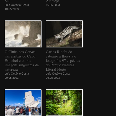
Sul
Alentejo
Luís Octávio Costa
16.05.2023
18.05.2023
O Clube dos Corvos
Carlos Rio foi do
nas arribas do Cabo
estuário à floresta e
Espichel e outras
fotografou 97 espécies
imagens singulares da
do Parque Natural
natureza
Litoral Norte
Luís Octávio Costa
Luís Octávio Costa
09.05.2023
09.05.2023