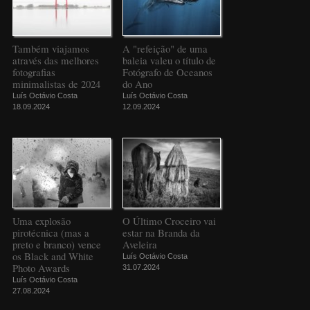
Também viajamos
A "refeição" de uma
através das melhores
baleia valeu o título de
fotografias
Fotógrafo de Oceanos
minimalistas de 2024
do Ano
Luís Octávio Costa
Luís Octávio Costa
18.09.2024
12.09.2024
Uma explosão
O Último Croceiro vai
pirotécnica (mas a
estar na Branda da
preto e branco) vence
Aveleira
os Black and White
Luís Octávio Costa
Photo Awards
31.07.2024
Luís Octávio Costa
27.08.2024