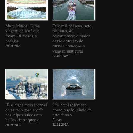
Mara Mures: "Uma
Dez mil pessoas, sete
viagem de ida" que
piscinas, 40
foram 18 meses a
restaurantes: o maior
pedalar
navio cruzeiro do
mundo começou a
29.01.2024
viagem inaugural
28.01.2024
"É o lugar mais incrível
Um hotel (efémero
do mundo para voar":
como o gelo) cheio de
nos Alpes suíços em
arte dentro
balões de ar quente
Fugas
11.01.2024
26.01.2024