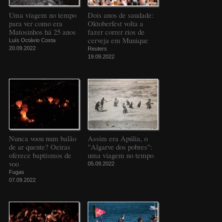
Uma viagem no tempo
Dois anos de saudade:
para ver como era
Oktoberfest volta a
Matosinhos há 25 anos
fazer correr rios de
cerveja em Munique
Luís Octávio Costa
20.09.2022
Reuters
19.09.2022
Nunca voou num balão
Assim era Apúlia, o
de ar quente? Oeiras
"Algarve dos pobres":
oferece baptismos de
uma viagem no tempo
voo
05.09.2022
Fugas
07.09.2022