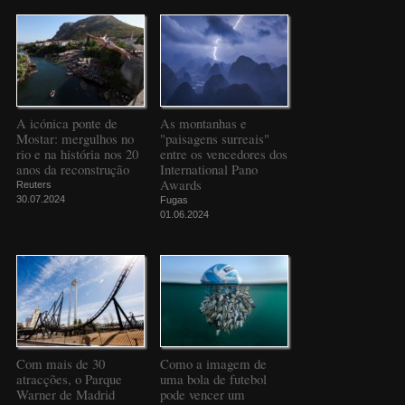
A icónica ponte de
As montanhas e
Mostar: mergulhos no
"paisagens surreais"
rio e na história nos 20
entre os vencedores dos
anos da reconstrução
International Pano
Awards
Reuters
30.07.2024
Fugas
01.06.2024
Com mais de 30
Como a imagem de
atracções, o Parque
uma bola de futebol
Warner de Madrid
pode vencer um