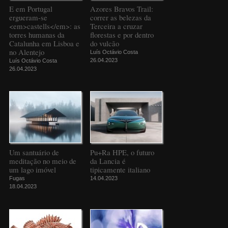
E em Portugal
Azores Bravos Trail:
ergueram-se
correr as belezas da
<em>castells</em>: as
Terceira a cruzar
torres humanas da
florestas e por dentro
Catalunha em Lisboa e
do vulcão
no Alentejo
Luís Octávio Costa
26.04.2023
Luís Octávio Costa
26.04.2023
Um santuário de
Pu+Ra HPE, o futuro
meditação no meio de
da Lancia é
um lago imóvel
tipicamente italiano
Fugas
14.04.2023
18.04.2023