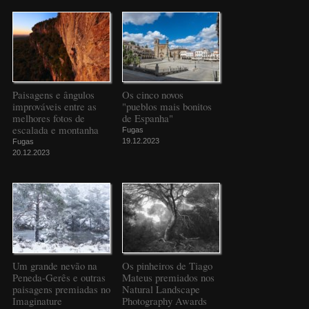
Paisagens e ângulos
Os cinco novos
improváveis entre as
"pueblos mais bonitos
melhores fotos de
de Espanha"
escalada e montanha
Fugas
19.12.2023
Fugas
20.12.2023
Um grande nevão na
Os pinheiros de Tiago
Peneda-Gerês e outras
Mateus premiados nos
paisagens premiadas no
Natural Landscape
Imaginature
Photography Awards