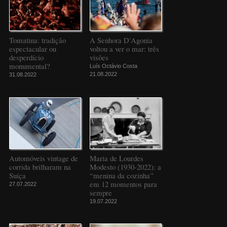
Tomatina: tradição
A Senhora D'Agonia
espectacular ou
voltou a ver o mar: três
desperdício
visões
monumental?
Luís Octávio Costa
21.08.2022
31.08.2022
Automóveis vintage de
Maria de Lourdes
corrida brilharam na
Modesto (1930-2022): a
Suíça
“menina da cozinha”
em 12 momentos para
27.07.2022
sempre
19.07.2022