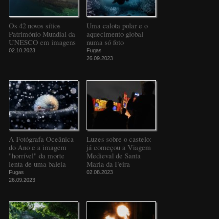
Os 42 novos sítios
Uma calota polar e o
Património Mundial da
aquecimento global
UNESCO em imagens
numa só foto
02.10.2023
Fugas
26.09.2023
A Fotógrafa Oceânica
Luzes sobre o castelo:
do Ano e a imagem
já começou a Viagem
"horrível" da morte
Medieval de Santa
lenta de uma baleia
Maria da Feira
Fugas
02.08.2023
26.09.2023