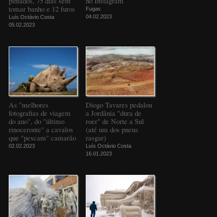
pintados, 75 dias sem
no Instagram
tomar banho e 12 furos
Fugas
04.02.2023
Luís Octávio Costa
05.02.2023
As "melhores
Diogo Tavares pedalou
fotografias de viagem
a Jordânia "dura de
do ano", do "último
roer" de Norte a Sul
rinoceronte" a cavalos
(até um dos pneus
que "pescam" camarão
rasgar)
02.02.2023
Luís Octávio Costa
16.01.2023