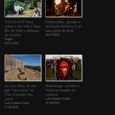
O Festival D’Onor
Galaicofolia, quando a
voltou a dar vida e ligar
recriação histórica é só
Rio de Onor e Rihonor
uma parte da festa
de Castilla
24.07.2023
Fugas
25.07.2023
As seis obras de arte
Stonehenge: receber o
que "aterraram" no
Verão no templo do
Côa, Corredor das
solstício
Artes
Luís Octávio Costa
21.06.2023
Luís Octávio Costa
27.06.2023