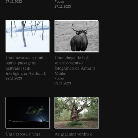
27.11.2023
Fugas
27.11.2023
Uma nevasca e muitas
Uma chega de bois
outras paisagens
vence concurso
naturais (sem
fotográfico da Amar o
Inteligência Artificial)
Minho
22.11.2023
Fugas
09.11.2023
Uma raposa e uma
As gigantes verdes e