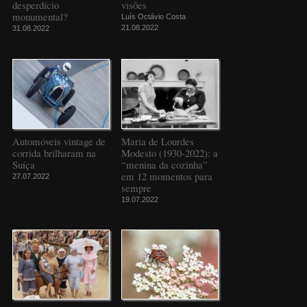
desperdício
visões
monumental?
Luís Octávio Costa
21.08.2022
31.08.2022
Automóveis vintage de
Maria de Lourdes
corrida brilharam na
Modesto (1930-2022): a
Suíça
“menina da cozinha”
em 12 momentos para
27.07.2022
sempre
19.07.2022