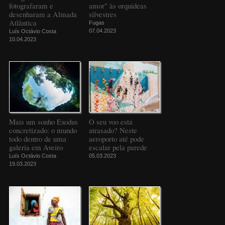
fotografaram e
amor" às orquídeas
desenharam a Almada
silvestres
Atlântica
Fugas
07.04.2023
Luís Octávio Costa
10.04.2023
Mais um sonho Exodus
O seu voo está
concretizado: o mundo
atrasado? Neste
todo dentro de uma
aeroporto até pode
galeria em Aveiro
escalar pela parede
Luís Octávio Costa
05.03.2023
19.03.2023