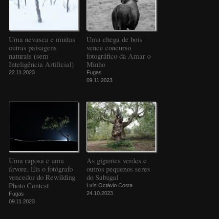
Uma nevasca e muitas
Uma chega de bois
outras paisagens
vence concurso
naturais (sem
fotográfico da Amar o
Inteligência Artificial)
Minho
22.11.2023
Fugas
09.11.2023
Uma raposa e uma
As gigantes verdes e
árvore. Eis o fotógrafo
outros pequenos seres
vencedor do Rewilding
do Sabugal
Photo Contest
Luís Octávio Costa
24.10.2023
Fugas
09.11.2023