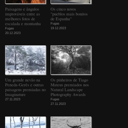
Paisagens e ângulos
Os cinco novos
improváveis entre as
"pueblos mais bonitos
melhores fotos de
de Espanha"
escalada e montanha
Fugas
19.12.2023
Fugas
20.12.2023
Um grande nevão na
Os pinheiros de Tiago
Peneda-Gerês e outras
Mateus premiados nos
paisagens premiadas no
Natural Landscape
Imaginature
Photography Awards
27.11.2023
Fugas
27.11.2023