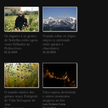
Os lugares e as gentes
Voando sobre os Alpes
de Sortelha estão agora
suíços (e aterrando
<em>Talhados na
entre queijos e
Pedra</em>
chocolates)
01.11.2024
21.10.2024
O mundo onírico dos
Uma raposa destemida
girinos vence Fotógrafo
e outros momentos
de Vida Selvagem do
mágicos no Iris
Ano
Luís Octávio Costa
02.10.2024