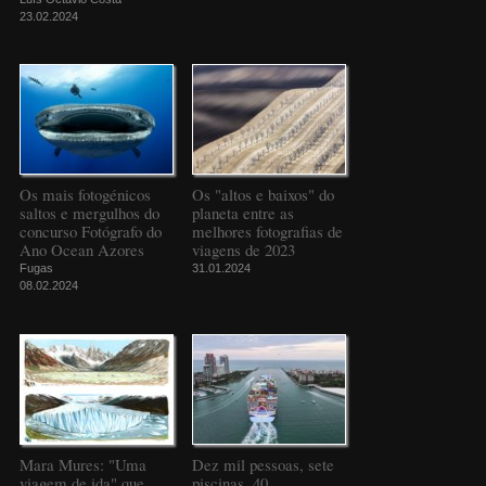
23.02.2024
Os mais fotogénicos
Os "altos e baixos" do
saltos e mergulhos do
planeta entre as
concurso Fotógrafo do
melhores fotografias de
Ano Ocean Azores
viagens de 2023
Fugas
31.01.2024
08.02.2024
Mara Mures: "Uma
Dez mil pessoas, sete
viagem de ida" que
piscinas, 40