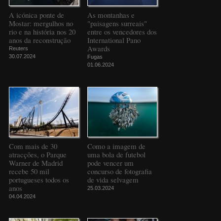
A icónica ponte de
As montanhas e
Mostar: mergulhos no
"paisagens surreais"
rio e na história nos 20
entre os vencedores dos
anos da reconstrução
International Pano
Awards
Reuters
30.07.2024
Fugas
01.06.2024
Com mais de 30
Como a imagem de
atracções, o Parque
uma bola de futebol
Warner de Madrid
pode vencer um
recebe 50 mil
concurso de fotografia
portugueses todos os
de vida selvagem
anos
25.03.2024
04.04.2024