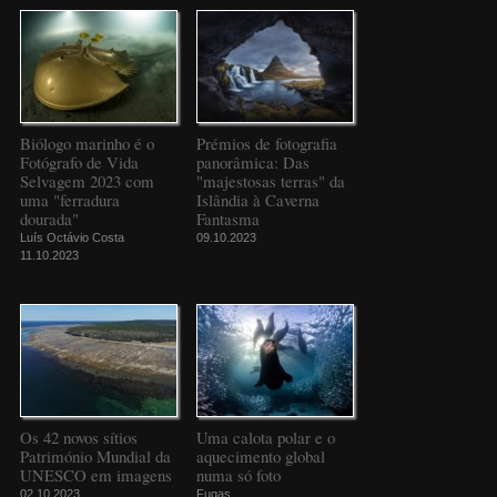
Biólogo marinho é o
Prémios de fotografia
Fotógrafo de Vida
panorâmica: Das
Selvagem 2023 com
"majestosas terras" da
uma "ferradura
Islândia à Caverna
dourada"
Fantasma
Luís Octávio Costa
09.10.2023
11.10.2023
Os 42 novos sítios
Uma calota polar e o
Património Mundial da
aquecimento global
UNESCO em imagens
numa só foto
02.10.2023
Fugas