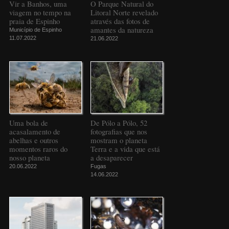
Vir a Banhos, uma
O Parque Natural do
viagem no tempo na
Litoral Norte revelado
praia de Espinho
através das fotos de
amantes da natureza
Município de Espinho
11.07.2022
21.06.2022
Uma bola de
De Pólo a Pólo, 52
acasalamento de
fotografias que nos
abelhas e outros
mostram o planeta
momentos raros do
Terra e a vida que está
nosso planeta
a desaparecer
20.06.2022
Fugas
14.06.2022