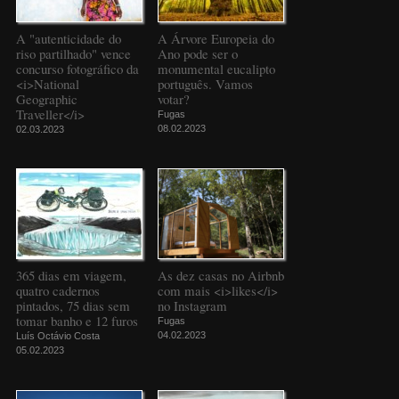
A "autenticidade do
A Árvore Europeia do
riso partilhado" vence
Ano pode ser o
concurso fotográfico da
monumental eucalipto
<i>National
português. Vamos
Geographic
votar?
Traveller</i>
Fugas
08.02.2023
02.03.2023
365 dias em viagem,
As dez casas no Airbnb
quatro cadernos
com mais <i>likes</i>
pintados, 75 dias sem
no Instagram
tomar banho e 12 furos
Fugas
04.02.2023
Luís Octávio Costa
05.02.2023