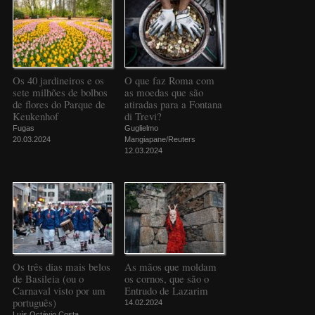
Os 40 jardineiros e os
O que faz Roma com
sete milhões de bolbos
as moedas que são
de flores do Parque de
atiradas para a Fontana
Keukenhof
di Trevi?
Fugas
Guglielmo
20.03.2024
Mangiapane/Reuters
12.03.2024
Os três dias mais belos
As mãos que moldam
de Basileia (ou o
os cornos, que são o
Carnaval visto por um
Entrudo de Lazarim
português)
14.02.2024
Luís Octávio Costa