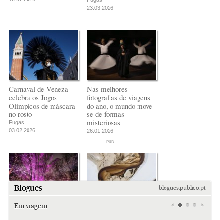
Fugas
23.03.2026
Carnaval de Veneza
Nas melhores
celebra os Jogos
fotografias de viagens
Olímpicos de máscara
do ano, o mundo move-
no rosto
se de formas
misteriosas
Fugas
03.02.2026
26.01.2026
PUB
PUB
PUB
Blogues
blogues.publico.pt
Em viagem
O esplendor cósmico
Melhor fotógrafo de
de um festival de luzes
paisagem do ano: entre