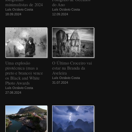
minimalistas de 2024
do Ano
Luís Octávio Costa
Luís Octávio Costa
18.09.2024
12.09.2024
Uma explosão
O Último Croceiro vai
pirotécnica (mas a
estar na Branda da
preto e branco) vence
Aveleira
os Black and White
Luís Octávio Costa
Photo Awards
31.07.2024
Luís Octávio Costa
27.08.2024