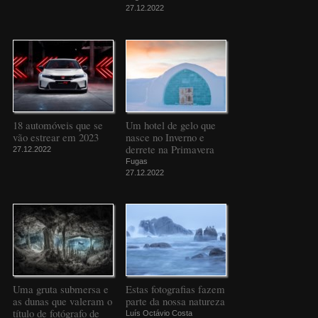
27.12.2022
18 automóveis que se
Um hotel de gelo que
vão estrear em 2023
nasce no Inverno e
derrete na Primavera
27.12.2022
Fugas
27.12.2022
Uma gruta submersa e
Estas fotografias fazem
as dunas que valeram o
parte da nossa natureza
título de fotógrafo de
Luís Octávio Costa