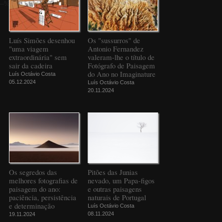
--%>
Luís Simões desenhou
Os "sussurros" de
"uma viagem
Antonio Fernandez
extraordinária" sem
valeram-lhe o título de
sair da cadeira
Fotógrafo de Paisagem
do Ano no Imaginature
Luís Octávio Costa
05.12.2024
Luís Octávio Costa
20.11.2024
Os segredos das
Pitões das Junias
melhores fotografias de
nevado, um Papa-figos
paisagem do ano:
e outras paisagens
paciência, persistência
naturais de Portugal
e determinação
Luís Octávio Costa
08.11.2024
19.11.2024