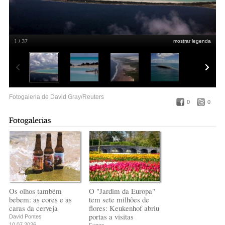
1 / 37
mostrar legenda
Tarawa Norte e Sul (a capital, onde vive metade da população da nação) vistas
do céu
David Gray/Reuters
Fotogaleria de David Gray/Reuters
0
0
Fotogalerias
Os olhos também
O "Jardim da Europa"
bebem: as cores e as
tem sete milhões de
caras da cerveja
flores: Keukenhof abriu
portas a visitas
David Pontes
10.07.2026