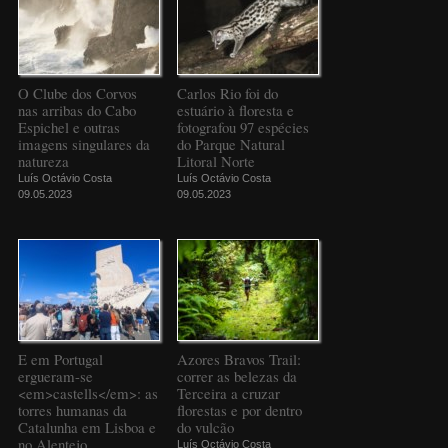
O Clube dos Corvos
Carlos Rio foi do
nas arribas do Cabo
estuário à floresta e
Espichel e outras
fotografou 97 espécies
imagens singulares da
do Parque Natural
natureza
Litoral Norte
Luís Octávio Costa
Luís Octávio Costa
09.05.2023
09.05.2023
E em Portugal
Azores Bravos Trail:
ergueram-se
correr as belezas da
<em>castells</em>: as
Terceira a cruzar
torres humanas da
florestas e por dentro
Catalunha em Lisboa e
do vulcão
no Alentejo
Luís Octávio Costa