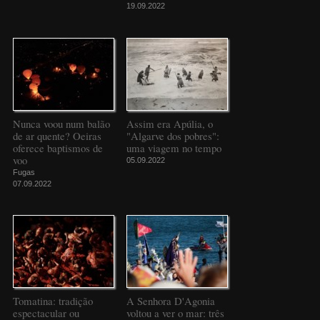
19.09.2022
Nunca voou num balão
Assim era Apúlia, o
de ar quente? Oeiras
"Algarve dos pobres":
oferece baptismos de
uma viagem no tempo
voo
05.09.2022
Fugas
07.09.2022
Tomatina: tradição
A Senhora D'Agonia
espectacular ou
voltou a ver o mar: três