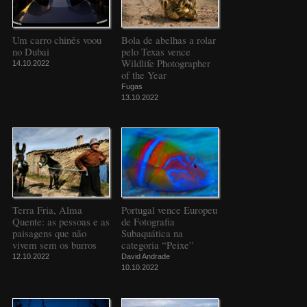
Um carro chinês voou
Bola de abelhas a rolar
no Dubai
pelo Texas vence
Wildlife Photographer
14.10.2022
of the Year
Fugas
13.10.2022
Terra Fria, Alma
Portugal vence Europeu
Quente: as pessoas e as
de Fotografia
paisagens que não
Subaquática na
vivem sem os burros
categoria “Peixe”
12.10.2022
David Andrade
10.10.2022