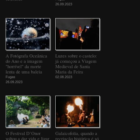
26.09.2023
A Fotógrafa Oceânica
Luzes sobre o castelo:
do Ano e a imagem
já começou a Viagem
"horrível" da morte
Medieval de Santa
lenta de uma baleia
Maria da Feira
Fugas
02.08.2023
26.09.2023
O Festival D’Onor
Galaicofolia, quando a
voltou a dar vida e ligar
recriação histórica é só