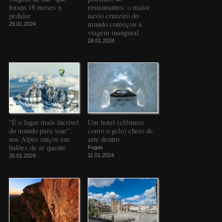
foram 18 meses a
restaurantes: o maior
pedalar
navio cruzeiro do
mundo começou a
29.01.2024
viagem inaugural
28.01.2024
"É o lugar mais incrível
Um hotel (efémero
do mundo para voar":
como o gelo) cheio de
nos Alpes suíços em
arte dentro
balões de ar quente
Fugas
11.01.2024
26.01.2024