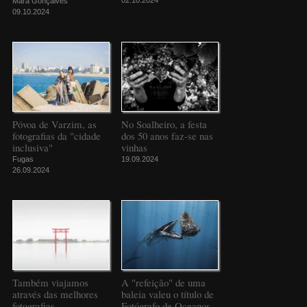
Mara Gonçalves
09.10.2024
Póvoa de Varzim, as
No Soalheiro, a festa
fotografias da "cidade
dos 50 anos faz-se nas
inclusiva"
vinhas
Fugas
19.09.2024
26.09.2024
Também viajamos
A "refeição" de uma
através das melhores
baleia valeu o título de
fotografias
Fotógrafo de Oceanos