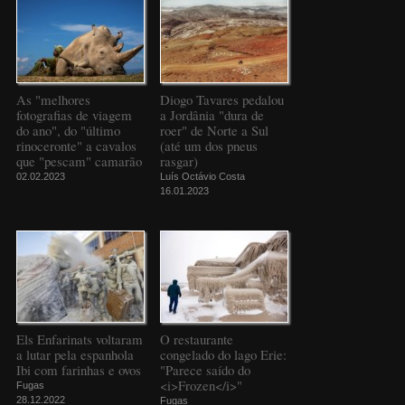
As "melhores
Diogo Tavares pedalou
fotografias de viagem
a Jordânia "dura de
do ano", do "último
roer" de Norte a Sul
rinoceronte" a cavalos
(até um dos pneus
que "pescam" camarão
rasgar)
02.02.2023
Luís Octávio Costa
16.01.2023
Els Enfarinats voltaram
O restaurante
a lutar pela espanhola
congelado do lago Erie:
Ibi com farinhas e ovos
"Parece saído do
<i>Frozen</i>"
Fugas
28.12.2022
Fugas