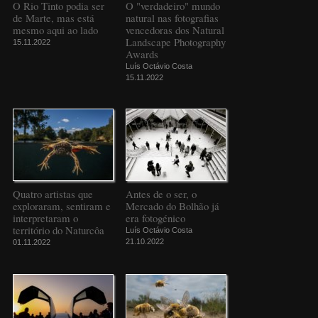
O Rio Tinto podia ser
O "verdadeiro" mundo
de Marte, mas está
natural nas fotografias
mesmo aqui ao lado
vencedoras dos Natural
Landscape Photography
15.11.2022
Awards
Luís Octávio Costa
15.11.2022
Quatro artistas que
Antes de o ser, o
exploraram, sentiram e
Mercado do Bolhão já
interpretaram o
era fotogénico
território do Naturcôa
Luís Octávio Costa
21.10.2022
01.11.2022