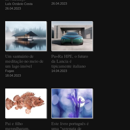
26.04.2023
Luís Octávio Costa
26.04.2023
Um santuário de
Pu+Ra HPE, o futuro
meditação no meio de
da Lancia é
um lago imóvel
tipicamente italiano
Fugas
14.04.2023
18.04.2023
Pai e filho
Este livro português é
mergulharam,
uma "serenata de