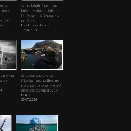
amos
A "refeição" de uma
elhores
baleia valeu o título de
Fotógrafo de Oceanos
de 2024
do Ano
ta
Luís Octávio Costa
12.09.2024
eiro vai
A icónica ponte de
da da
Mostar: mergulhos no
rio e na história nos 20
anos da reconstrução
ta
Reuters
30.07.2024