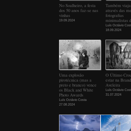
No Soalheiro, a festa
Também viaj
dos 50 anos faz-se nas
através das m
vinhas
fotografias
minimalistas 
19.09.2024
Luís Octávio Cos
18.09.2024
Uma explosão
O Último Croc
pirotécnica (mas a
estar na Bran
preto e branco) vence
Aveleira
os Black and White
Luís Octávio Cos
Photo Awards
31.07.2024
Luís Octávio Costa
27.08.2024