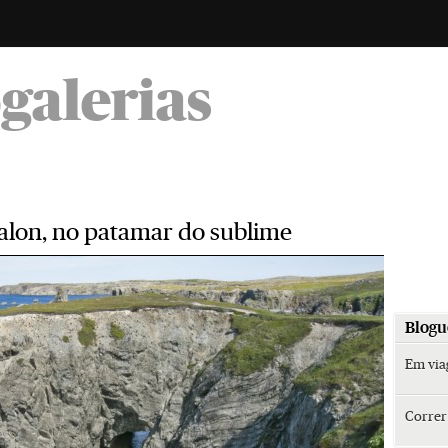
-
ogalerias
valon, no patamar do sublime
Blogu
Em vi
Corre