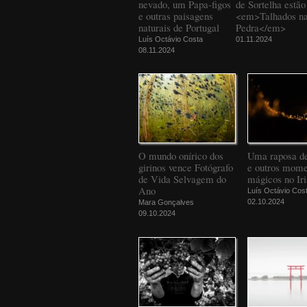
nevado, um Papa-figos
de Sortelha estão
e outras paisagens
<em>Talhados n
naturais de Portugal
Pedra</em>
Luís Octávio Costa
01.11.2024
08.11.2024
O mundo onírico dos
Uma raposa d
girinos vence Fotógrafo
e outros mome
de Vida Selvagem do
mágicos no Iri
Ano
Luís Octávio Cos
02.10.2024
Mara Gonçalves
09.10.2024