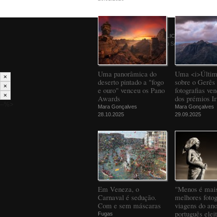
© 2026
PÚBLICO
Comunicação Social SA
Uma panorâmica do
Uma <i>Últim
×
deserto pintado a "fogo
sobre o Gerês 
×
e ouro" venceu os Pano
fotografias ve
×
Awards
dos prémios Ir
--%>
Mara Gonçalves
Mara Gonçalves
28.10.2025
29.09.2025
Em Veneza, o
"Menos é mais
Carnaval é sedução.
melhores fotog
Com e sem máscaras
viagens do an
português elei
Fugas