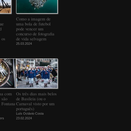
Como a imagem de
que
uma bola de futebol
d
pode vencer um
concurso de fotografia
 os
de vida selvagem
25.03.2024
ma com
Os três dias mais belos
 são
de Basileia (ou o
a Fontana
Carnaval visto por um
português)
Luís Octávio Costa
ers
23.02.2024