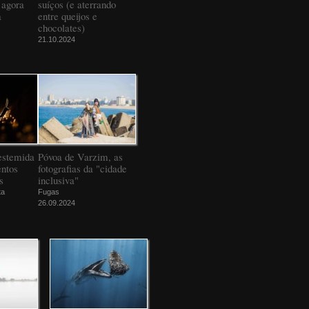
 agora
suíços (e aterrando
a
entre queijos e
chocolates)
21.10.2024
estemida
Póvoa de Varzim, as
ntos
fotografias da "cidade
s
inclusiva"
ta
Fugas
26.09.2024