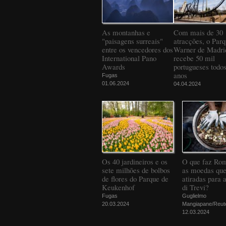
As montanhas e
Com mais de 30
"paisagens surreais"
atracções, o Par
entre os vencedores dos
Warner de Madri
International Pano
recebe 50 mil
Awards
portugueses todos
anos
Fugas
01.06.2024
04.04.2024
Os 40 jardineiros e os
O que faz Ro
sete milhões de bolbos
as moedas que
de flores do Parque de
atiradas para 
Keukenhof
di Trevi?
Fugas
Guglielmo
20.03.2024
Mangiapane/Reut
12.03.2024