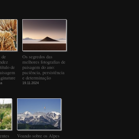
" de
Os segredos das
ndez
melhores fotografias de
título de
paisagem do ano:
Paisagem
paciência, persistência
ginature
e determinação
ta
19.11.2024
entes
Voando sobre os Alpes