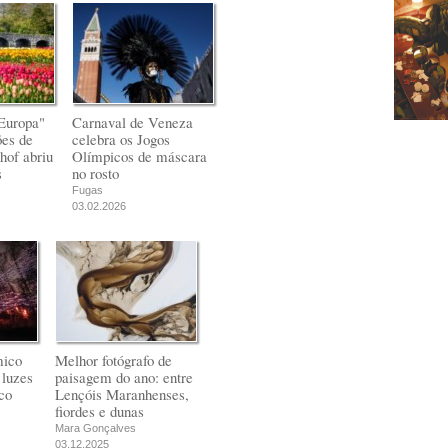
Europa"
Carnaval de Veneza
ões de
celebra os Jogos
hof abriu
Olímpicos de máscara
s
no rosto
Fugas
03.02.2026
mico
Melhor fotógrafo de
 luzes
paisagem do ano: entre
co
Lençóis Maranhenses,
fiordes e dunas
Mara Gonçalves
03.12.2025