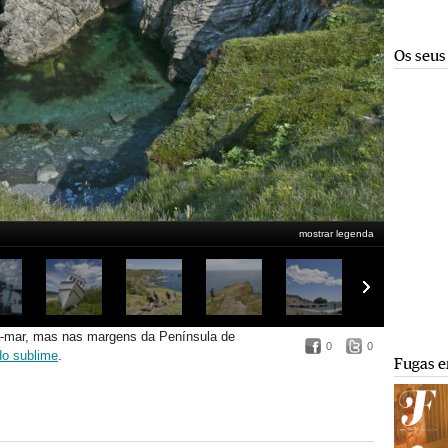
Os seus
mostrar legenda
a-mar, mas nas margens da Península de
0
0
do sublime
.
Fugas e