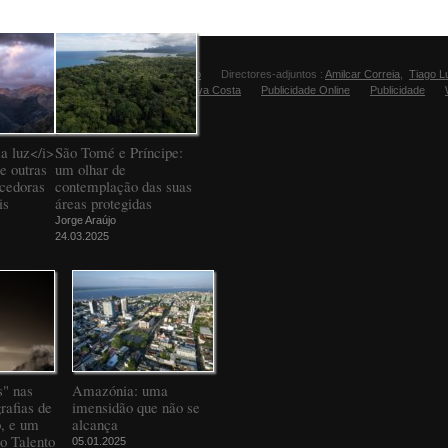
Director:
Manuel Carvalho
Directores-adjuntos :
Amilcar Correia
,
Tiago L
Editora Fugas:
Sandra Silva Costa
Publicidade Online
Publicidade
a luz</i>
São Tomé e Príncipe:
e outras
um olhar de
ncedoras
contemplação das suas
is
áreas protegidas
Jorge Araújo
24.03.2025
" nas
Amazónia: uma
rafias de
imensidão que não se
o, e um
alcança
to Talento
05.01.2025