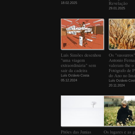
Revelação
18.02.2025
29.01.2025
Luís Simões desenhou
Os "sussurros
"uma viagem
Antonio Ferna
extraordinária" sem
valeram-lhe o 
sair da cadeira
Fotógrafo de 
do Ano no Ima
Luís Octávio Costa
05.12.2024
Luís Octávio Cos
20.11.2024
Pitões das Junias
Os lugares e as g