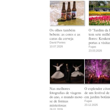
Os olhos também
O "Jardim da 
bebem: as cores e as
tem sete milh
caras da cerveja
flores: Keuken
portas a visita
David Pontes
10.07.2026
Fugas
23.03.2026
Nas melhores
O esplendor cós
fotografias de viagens
de um festival de
do ano, o mundo move-
em jardim botâni
se de formas
Fugas
misteriosas
23.12.2025
26.01.2026