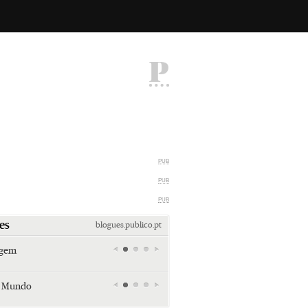
P
PUB
PUB
PUB
es
blogues.publico.pt
agem
Miami retro (e sempre kitsch)
Andreia Marques Pereira
r Mundo
Tiraspol: Misterioso beijo