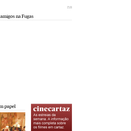
Miami retro (e sempre kitsch)
comunismo-capitalismo
PUB
Andreia Marques Pereira
Rui Barbosa Batista
 amigos na Fugas
Tiraspol: Misterioso beijo
Saïdia além da praia: da gruta do
comunismo-capitalismo
Camelo a Tafoughalt
Rui Barbosa Batista
Andreia Marques Pereira
A minha mais doce Transnístria
Rui Barbosa Batista
m papel