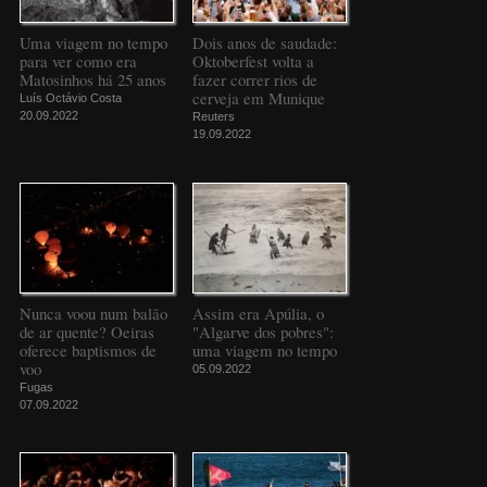
Uma viagem no tempo
Dois anos de saudade:
para ver como era
Oktoberfest volta a
Matosinhos há 25 anos
fazer correr rios de
cerveja em Munique
Luís Octávio Costa
20.09.2022
Reuters
19.09.2022
Nunca voou num balão
Assim era Apúlia, o
de ar quente? Oeiras
"Algarve dos pobres":
oferece baptismos de
uma viagem no tempo
voo
05.09.2022
Fugas
07.09.2022