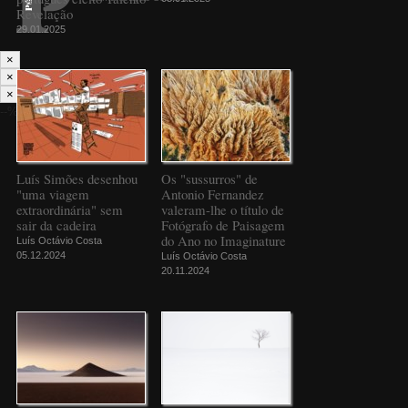
Revelação
29.01.2025
×
×
×
--%>
Luís Simões desenhou
Os "sussurros" de
"uma viagem
Antonio Fernandez
extraordinária" sem
valeram-lhe o título de
sair da cadeira
Fotógrafo de Paisagem
do Ano no Imaginature
Luís Octávio Costa
05.12.2024
Luís Octávio Costa
20.11.2024