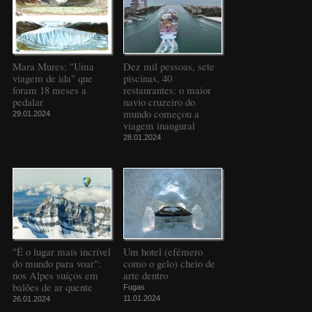
Mara Mures: "Uma
Dez mil pessoas, sete
viagem de ida" que
piscinas, 40
foram 18 meses a
restaurantes: o maior
pedalar
navio cruzeiro do
mundo começou a
29.01.2024
viagem inaugural
28.01.2024
"É o lugar mais incrível
Um hotel (efémero
do mundo para voar":
como o gelo) cheio de
nos Alpes suíços em
arte dentro
balões de ar quente
Fugas
11.01.2024
26.01.2024