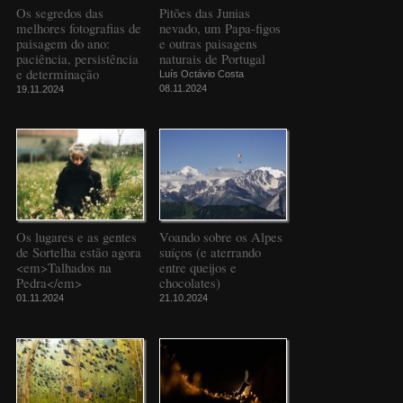
Os segredos das
Pitões das Junias
melhores fotografias de
nevado, um Papa-figos
paisagem do ano:
e outras paisagens
paciência, persistência
naturais de Portugal
e determinação
Luís Octávio Costa
08.11.2024
19.11.2024
Os lugares e as gentes
Voando sobre os Alpes
de Sortelha estão agora
suíços (e aterrando
<em>Talhados na
entre queijos e
Pedra</em>
chocolates)
01.11.2024
21.10.2024