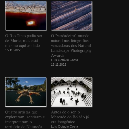
O Rio Tinto podia ser
O "verdadeiro" mundo
de Marte, mas está
natural nas fotografias
mesmo aqui ao lado
vencedoras dos Natural
Landscape Photography
15.11.2022
Awards
Luís Octávio Costa
15.11.2022
Quatro artistas que
Antes de o ser, o
exploraram, sentiram e
Mercado do Bolhão já
interpretaram o
era fotogénico
território do Naturcôa
Luís Octávio Costa