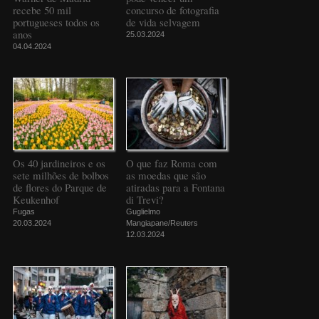
recebe 50 mil
concurso de fotografia
portugueses todos os
de vida selvagem
anos
25.03.2024
04.04.2024
Os 40 jardineiros e os
O que faz Roma com
sete milhões de bolbos
as moedas que são
de flores do Parque de
atiradas para a Fontana
Keukenhof
di Trevi?
Fugas
Guglielmo
20.03.2024
Mangiapane/Reuters
12.03.2024