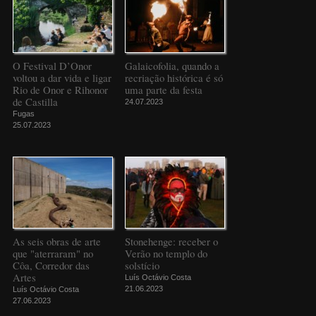
O Festival D’Onor
Galaicofolia, quando a
voltou a dar vida e ligar
recriação histórica é só
Rio de Onor e Rihonor
uma parte da festa
de Castilla
24.07.2023
Fugas
25.07.2023
As seis obras de arte
Stonehenge: receber o
que "aterraram" no
Verão no templo do
Côa, Corredor das
solstício
Artes
Luís Octávio Costa
21.06.2023
Luís Octávio Costa
27.06.2023