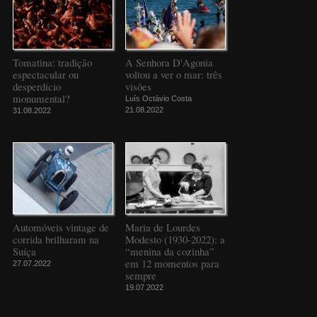
Tomatina: tradição
A Senhora D'Agonia
espectacular ou
voltou a ver o mar: três
desperdício
visões
monumental?
Luís Octávio Costa
21.08.2022
31.08.2022
Automóveis vintage de
Maria de Lourdes
corrida brilharam na
Modesto (1930-2022): a
Suíça
“menina da cozinha”
em 12 momentos para
27.07.2022
sempre
19.07.2022