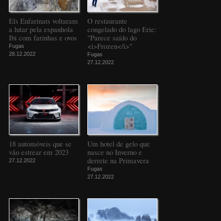
Els Enfarinats voltaram
O restaurante
a lutar pela espanhola
congelado do lago Erie:
Ibi com farinhas e ovos
"Parece saído do
<i>Frozen</i>"
Fugas
28.12.2022
Fugas
27.12.2022
18 automóveis que se
Um hotel de gelo que
vão estrear em 2023
nasce no Inverno e
derrete na Primavera
27.12.2022
Fugas
27.12.2022