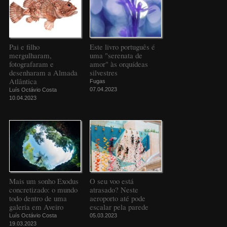
Pai e filho
Este livro português é
mergulharam,
uma "serenata de
fotografaram e
amor" às orquídeas
desenharam a Almada
silvestres
Atlântica
Fugas
07.04.2023
Luís Octávio Costa
10.04.2023
Mais um sonho Exodus
O seu voo está
concretizado: o mundo
atrasado? Neste
todo dentro de uma
aeroporto até pode
galeria em Aveiro
escalar pela parede
Luís Octávio Costa
05.03.2023
19.03.2023