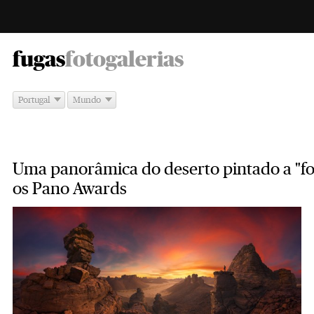
-
fugas
fotogalerias
Portugal
Mundo
Uma panorâmica do deserto pintado a "fo
os Pano Awards