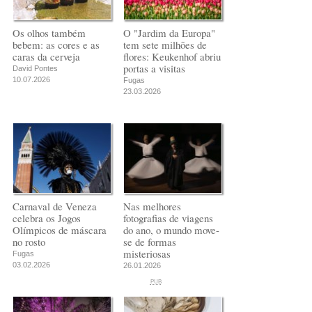
Os olhos também
O "Jardim da Europa"
bebem: as cores e as
tem sete milhões de
caras da cerveja
flores: Keukenhof abriu
portas a visitas
David Pontes
10.07.2026
Fugas
23.03.2026
Carnaval de Veneza
Nas melhores
celebra os Jogos
fotografias de viagens
Olímpicos de máscara
do ano, o mundo move-
no rosto
se de formas
misteriosas
Fugas
03.02.2026
26.01.2026
PUB
PUB