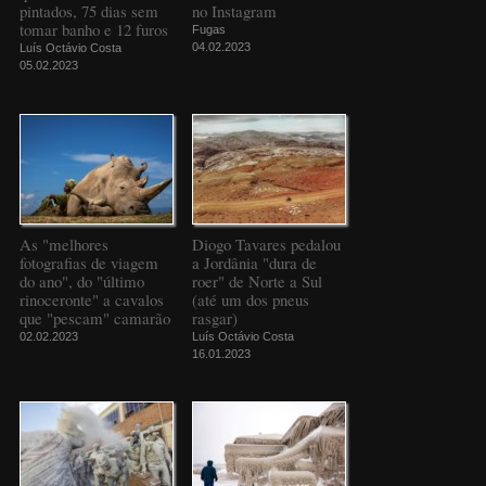
pintados, 75 dias sem
no Instagram
tomar banho e 12 furos
Fugas
04.02.2023
Luís Octávio Costa
05.02.2023
As "melhores
Diogo Tavares pedalou
fotografias de viagem
a Jordânia "dura de
do ano", do "último
roer" de Norte a Sul
rinoceronte" a cavalos
(até um dos pneus
que "pescam" camarão
rasgar)
02.02.2023
Luís Octávio Costa
16.01.2023