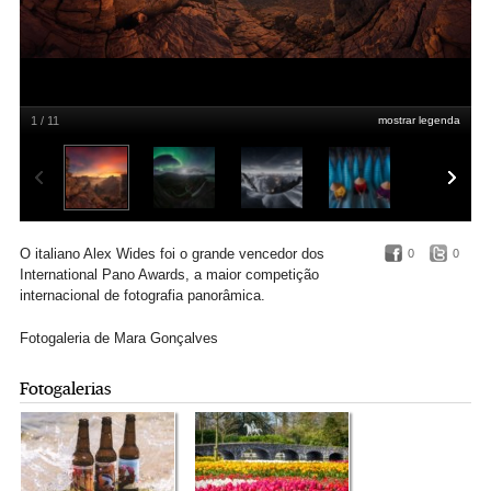
1 / 11
mostrar legenda
Last Fireworks
: grande vencedor do prémio Open Photographer of the Year e da
categoria Natureza/Paisagem
Alessandro Cantarelli/The 16th Epson International
Pano Awards (thepanoawards.com)
O italiano Alex Wides foi o grande vencedor dos
0
0
International Pano Awards, a maior competição
internacional de fotografia panorâmica.
Fotogaleria de Mara Gonçalves
Fotogalerias