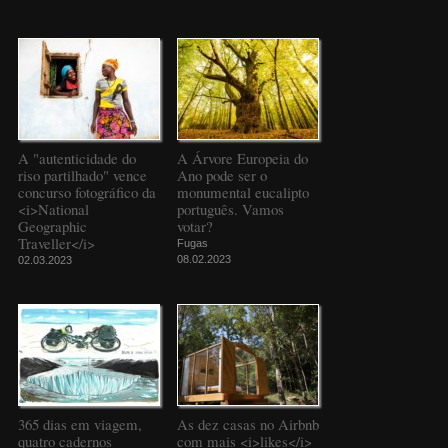
A "autenticidade do
A Árvore Europeia do
riso partilhado" vence
Ano pode ser o
concurso fotográfico da
monumental eucalipto
<i>National
português. Vamos
Geographic
votar?
Traveller</i>
Fugas
08.02.2023
02.03.2023
365 dias em viagem,
As dez casas no Airbnb
quatro cadernos
com mais <i>likes</i>