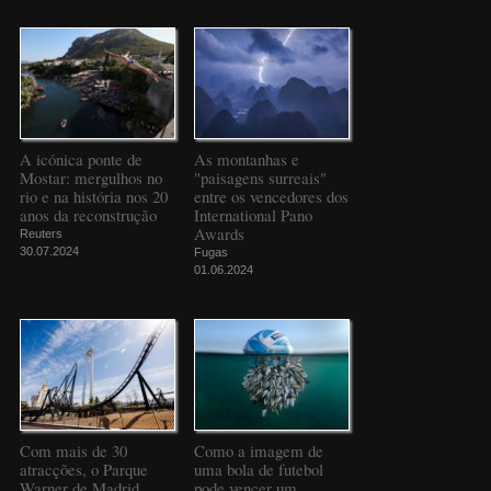
A icónica ponte de
As montanhas e
Mostar: mergulhos no
"paisagens surreais"
rio e na história nos 20
entre os vencedores dos
anos da reconstrução
International Pano
Awards
Reuters
30.07.2024
Fugas
01.06.2024
Com mais de 30
Como a imagem de
atracções, o Parque
uma bola de futebol
Warner de Madrid
pode vencer um