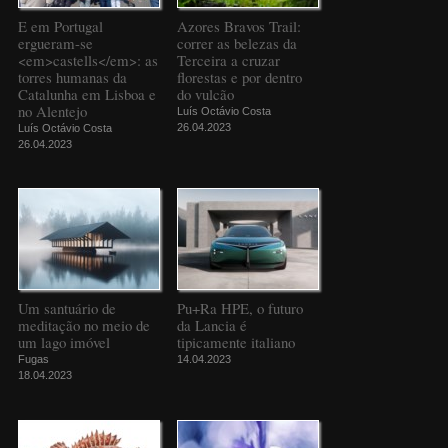
E em Portugal
Azores Bravos Trail:
ergueram-se
correr as belezas da
<em>castells</em>: as
Terceira a cruzar
torres humanas da
florestas e por dentro
Catalunha em Lisboa e
do vulcão
no Alentejo
Luís Octávio Costa
26.04.2023
Luís Octávio Costa
26.04.2023
Um santuário de
Pu+Ra HPE, o futuro
meditação no meio de
da Lancia é
um lago imóvel
tipicamente italiano
Fugas
14.04.2023
18.04.2023