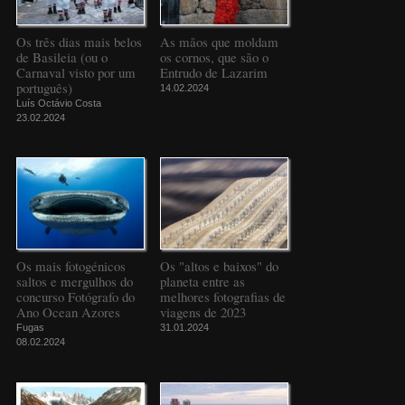
Os três dias mais belos
As mãos que moldam
de Basileia (ou o
os cornos, que são o
Carnaval visto por um
Entrudo de Lazarim
português)
14.02.2024
Luís Octávio Costa
23.02.2024
Os mais fotogénicos
Os "altos e baixos" do
saltos e mergulhos do
planeta entre as
concurso Fotógrafo do
melhores fotografias de
Ano Ocean Azores
viagens de 2023
Fugas
31.01.2024
08.02.2024