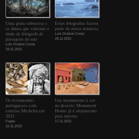
Uma gruta submersa e
Estas fotografias fazem
as dunas que valeram o
parte da nossa natureza
título de fotógrafo de
Luís Octávio Costa
paisagens do ano
28.11.2022
Luís Octávio Costa
29.11.2022
Os restaurantes
Um monumento à cor
portugueses com
no deserto: Monument
estrelas Michelin em
House já é alojamento
2023
para turistas
Fugas
17.11.2022
22.11.2022