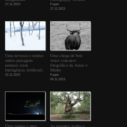
27.11.2023
Fugas
27.11.2023
Uma nevasca e muitas
Uma chega de bois
outras paisagens
vence concurso
naturais (sem
fotográfico da Amar o
Inteligência Artificial)
Minho
22.11.2023
Fugas
09.11.2023
Uma raposa e uma
As gigantes verdes e