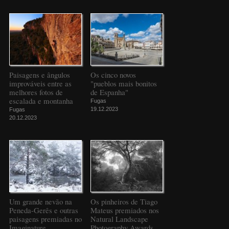
Paisagens e ângulos
Os cinco novos
improváveis entre as
"pueblos mais bonitos
melhores fotos de
de Espanha"
escalada e montanha
Fugas
19.12.2023
Fugas
20.12.2023
Um grande nevão na
Os pinheiros de Tiago
Peneda-Gerês e outras
Mateus premiados nos
paisagens premiadas no
Natural Landscape
Imaginature
Photography Awards