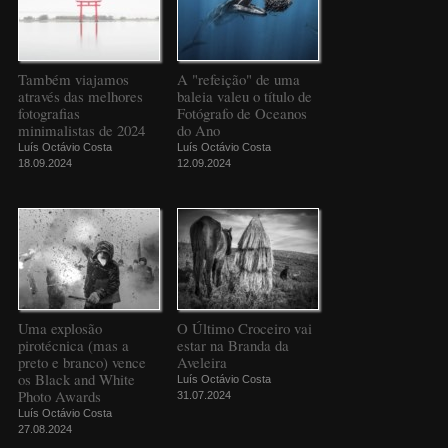
Também viajamos
A "refeição" de uma
através das melhores
baleia valeu o título de
fotografias
Fotógrafo de Oceanos
minimalistas de 2024
do Ano
Luís Octávio Costa
Luís Octávio Costa
18.09.2024
12.09.2024
Uma explosão
O Último Croceiro vai
pirotécnica (mas a
estar na Branda da
preto e branco) vence
Aveleira
os Black and White
Luís Octávio Costa
Photo Awards
31.07.2024
Luís Octávio Costa
27.08.2024