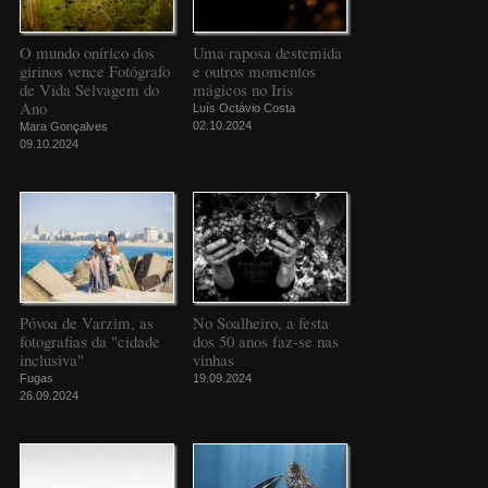
O mundo onírico dos
Uma raposa destemida
girinos vence Fotógrafo
e outros momentos
de Vida Selvagem do
mágicos no Iris
Ano
Luís Octávio Costa
02.10.2024
Mara Gonçalves
09.10.2024
Póvoa de Varzim, as
No Soalheiro, a festa
fotografias da "cidade
dos 50 anos faz-se nas
inclusiva"
vinhas
Fugas
19.09.2024
26.09.2024