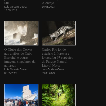
Sul
Alentejo
Luís Octávio Costa
16.05.2023
18.05.2023
O Clube dos Corvos
Carlos Rio foi do
nas arribas do Cabo
estuário à floresta e
Espichel e outras
fotografou 97 espécies
imagens singulares da
do Parque Natural
natureza
Litoral Norte
Luís Octávio Costa
Luís Octávio Costa
09.05.2023
09.05.2023