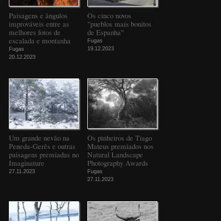
Paisagens e ângulos
Os cinco novos
improváveis entre as
"pueblos mais bonitos
melhores fotos de
de Espanha"
escalada e montanha
Fugas
19.12.2023
Fugas
20.12.2023
Um grande nevão na
Os pinheiros de Tiago
Peneda-Gerês e outras
Mateus premiados nos
paisagens premiadas no
Natural Landscape
Imaginature
Photography Awards
27.11.2023
Fugas
27.11.2023