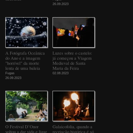
26.09.2023
A Fotógrafa Oceânica
Luzes sobre o castelo:
do Ano e a imagem
já começou a Viagem
"horrível" da morte
Medieval de Santa
lenta de uma baleia
Maria da Feira
Fugas
02.08.2023
26.09.2023
O Festival D’Onor
Galaicofolia, quando a
voltou a dar vida e ligar
recriação histórica é só