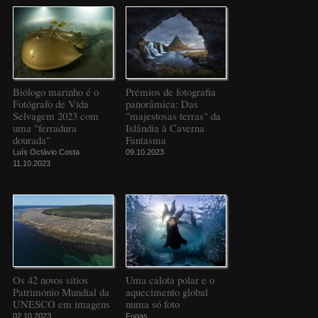
Biólogo marinho é o
Prémios de fotografia
Fotógrafo de Vida
panorâmica: Das
Selvagem 2023 com
"majestosas terras" da
uma "ferradura
Islândia à Caverna
dourada"
Fantasma
Luís Octávio Costa
09.10.2023
11.10.2023
Os 42 novos sítios
Uma calota polar e o
Património Mundial da
aquecimento global
UNESCO em imagens
numa só foto
02.10.2023
Fugas