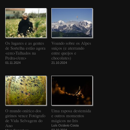
Os lugares e as gentes
Voando sobre os Alpes
de Sortelha estão agora
suíços (e aterrando
<em>Talhados na
entre queijos e
Pedra</em>
chocolates)
01.11.2024
21.10.2024
O mundo onírico dos
Uma raposa destemida
girinos vence Fotógrafo
e outros momentos
de Vida Selvagem do
mágicos no Iris
Ano
Luís Octávio Costa
02.10.2024