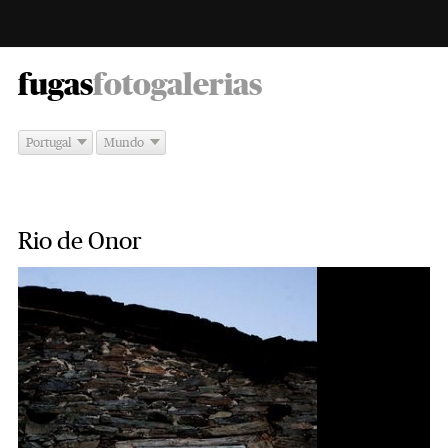
-
fugas
fotogalerias
Portugal
Mundo
Rio de Onor