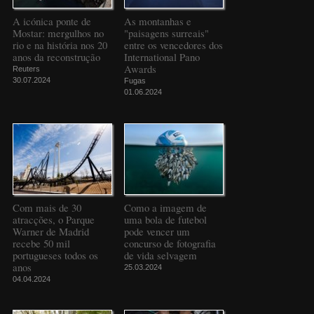
A icónica ponte de
As montanhas e
Mostar: mergulhos no
"paisagens surreais"
rio e na história nos 20
entre os vencedores dos
anos da reconstrução
International Pano
Awards
Reuters
30.07.2024
Fugas
01.06.2024
Com mais de 30
Como a imagem de
atracções, o Parque
uma bola de futebol
Warner de Madrid
pode vencer um
recebe 50 mil
concurso de fotografia
portugueses todos os
de vida selvagem
anos
25.03.2024
04.04.2024