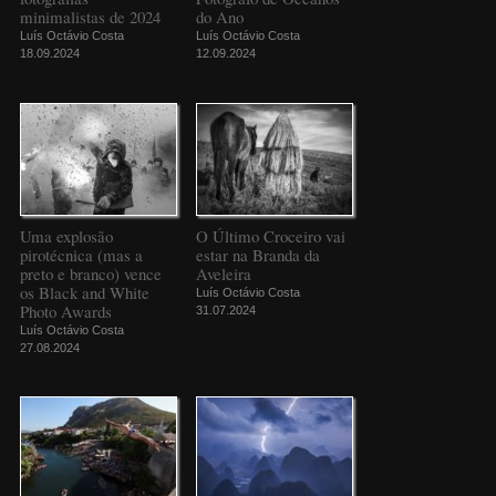
minimalistas de 2024
do Ano
Luís Octávio Costa
Luís Octávio Costa
18.09.2024
12.09.2024
Uma explosão
O Último Croceiro vai
pirotécnica (mas a
estar na Branda da
preto e branco) vence
Aveleira
os Black and White
Luís Octávio Costa
Photo Awards
31.07.2024
Luís Octávio Costa
27.08.2024