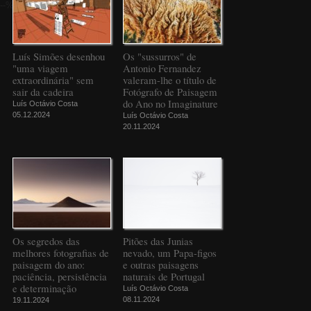
--%>
Luís Simões desenhou
Os "sussurros" de
"uma viagem
Antonio Fernandez
extraordinária" sem
valeram-lhe o título de
sair da cadeira
Fotógrafo de Paisagem
do Ano no Imaginature
Luís Octávio Costa
05.12.2024
Luís Octávio Costa
20.11.2024
Os segredos das
Pitões das Junias
melhores fotografias de
nevado, um Papa-figos
paisagem do ano:
e outras paisagens
paciência, persistência
naturais de Portugal
e determinação
Luís Octávio Costa
08.11.2024
19.11.2024