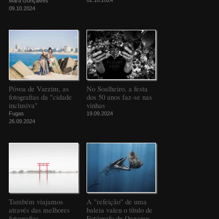
Mara Gonçalves
09.10.2024
Póvoa de Varzim, as
No Soalheiro, a festa
fotografias da "cidade
dos 50 anos faz-se nas
inclusiva"
vinhas
Fugas
19.09.2024
26.09.2024
Também viajamos
A "refeição" de uma
através das melhores
baleia valeu o título de
fotografias
Fotógrafo de Oceanos