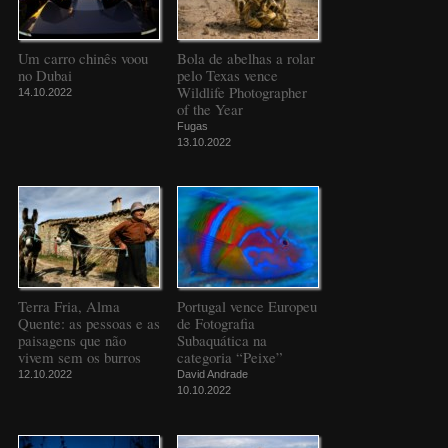
Um carro chinês voou
Bola de abelhas a rolar
no Dubai
pelo Texas vence
Wildlife Photographer
14.10.2022
of the Year
Fugas
13.10.2022
Terra Fria, Alma
Portugal vence Europeu
Quente: as pessoas e as
de Fotografia
paisagens que não
Subaquática na
vivem sem os burros
categoria “Peixe”
12.10.2022
David Andrade
10.10.2022