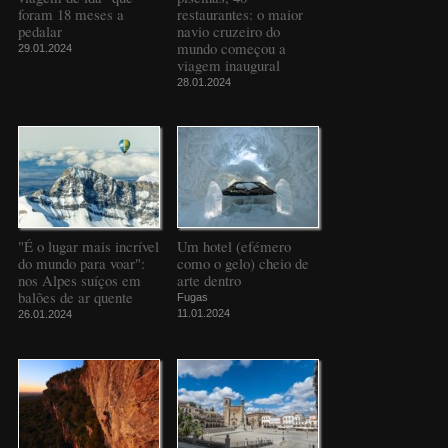
foram 18 meses a
restaurantes: o maior
pedalar
navio cruzeiro do
mundo começou a
29.01.2024
viagem inaugural
28.01.2024
"É o lugar mais incrível
Um hotel (efémero
do mundo para voar":
como o gelo) cheio de
nos Alpes suíços em
arte dentro
balões de ar quente
Fugas
11.01.2024
26.01.2024