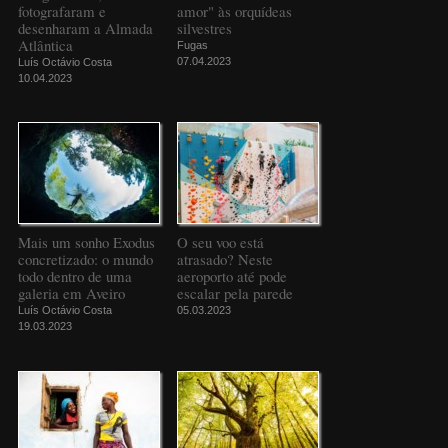
fotografaram e
amor" às orquídeas
desenharam a Almada
silvestres
Atlântica
Fugas
07.04.2023
Luís Octávio Costa
10.04.2023
Mais um sonho Exodus
O seu voo está
concretizado: o mundo
atrasado? Neste
todo dentro de uma
aeroporto até pode
galeria em Aveiro
escalar pela parede
Luís Octávio Costa
05.03.2023
19.03.2023