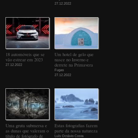
27.12.2022
18 automóveis que se
Um hotel de gelo que
vão estrear em 2023
nasce no Inverno e
derrete na Primavera
27.12.2022
Fugas
27.12.2022
Uma gruta submersa e
Estas fotografias fazem
as dunas que valeram o
parte da nossa natureza
título de fotógrafo de
Luís Octávio Costa