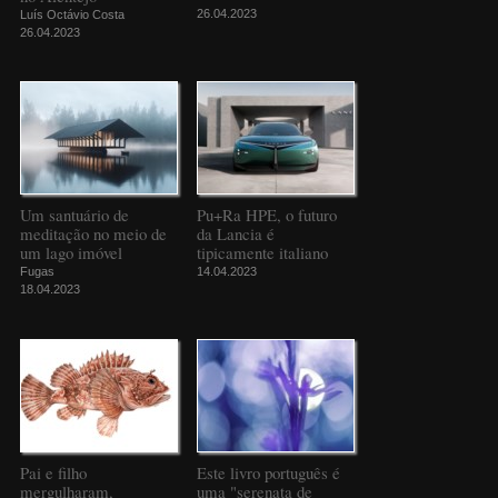
26.04.2023
Luís Octávio Costa
26.04.2023
Um santuário de
Pu+Ra HPE, o futuro
meditação no meio de
da Lancia é
um lago imóvel
tipicamente italiano
Fugas
14.04.2023
18.04.2023
Pai e filho
Este livro português é
mergulharam,
uma "serenata de