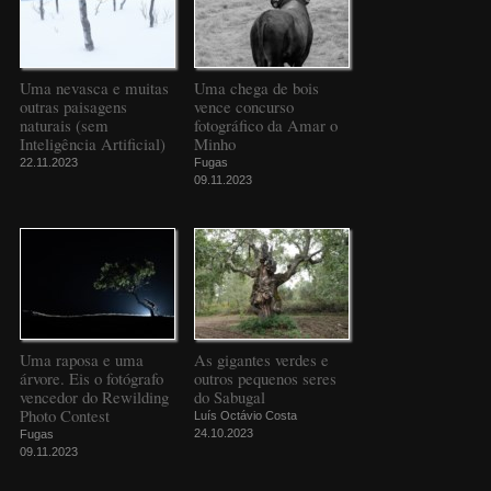
Uma nevasca e muitas
Uma chega de bois
outras paisagens
vence concurso
naturais (sem
fotográfico da Amar o
Inteligência Artificial)
Minho
22.11.2023
Fugas
09.11.2023
Uma raposa e uma
As gigantes verdes e
árvore. Eis o fotógrafo
outros pequenos seres
vencedor do Rewilding
do Sabugal
Photo Contest
Luís Octávio Costa
24.10.2023
Fugas
09.11.2023