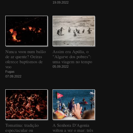
19.09.2022
Nunca voou num balão
Assim era Apúlia, o
de ar quente? Oeiras
"Algarve dos pobres":
oferece baptismos de
uma viagem no tempo
voo
05.09.2022
Fugas
07.09.2022
Tomatina: tradição
A Senhora D'Agonia
espectacular ou
voltou a ver o mar: três