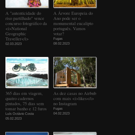
A "autenticidade do
A Árvore Europeia do
riso partilhado" vence
Ano pode ser o
concurso fotográfico da
monumental eucalipto
<i>National
português. Vamos
Geographic
votar?
Traveller</i>
Fugas
08.02.2023
02.03.2023
365 dias em viagem,
As dez casas no Airbnb
quatro cadernos
com mais <i>likes</i>
pintados, 75 dias sem
no Instagram
tomar banho e 12 furos
Fugas
04.02.2023
Luís Octávio Costa
05.02.2023