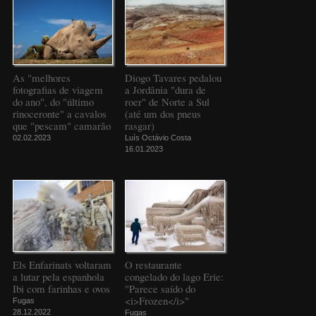
As "melhores
Diogo Tavares pedalou
fotografias de viagem
a Jordânia "dura de
do ano", do "último
roer" de Norte a Sul
rinoceronte" a cavalos
(até um dos pneus
que "pescam" camarão
rasgar)
02.02.2023
Luís Octávio Costa
16.01.2023
Els Enfarinats voltaram
O restaurante
a lutar pela espanhola
congelado do lago Erie:
Ibi com farinhas e ovos
"Parece saído do
<i>Frozen</i>"
Fugas
28.12.2022
Fugas