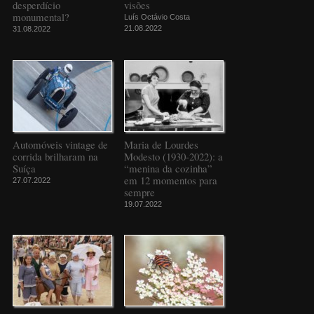
desperdício
visões
monumental?
Luís Octávio Costa
21.08.2022
31.08.2022
Automóveis vintage de
Maria de Lourdes
corrida brilharam na
Modesto (1930-2022): a
Suíça
“menina da cozinha”
em 12 momentos para
27.07.2022
sempre
19.07.2022