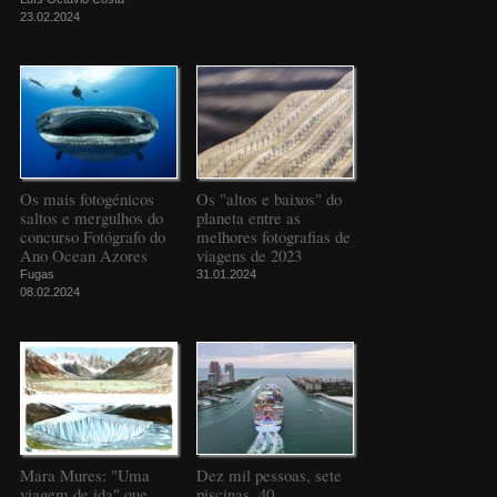
23.02.2024
Os mais fotogénicos
Os "altos e baixos" do
saltos e mergulhos do
planeta entre as
concurso Fotógrafo do
melhores fotografias de
Ano Ocean Azores
viagens de 2023
Fugas
31.01.2024
08.02.2024
Mara Mures: "Uma
Dez mil pessoas, sete
viagem de ida" que
piscinas, 40