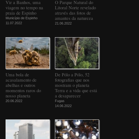
Vir a Banhos, uma
O Parque Natural do
viagem no tempo na
Litoral Norte revelado
praia de Espinho
através das fotos de
amantes da natureza
Município de Espinho
11.07.2022
21.06.2022
Uma bola de
De Pólo a Pólo, 52
acasalamento de
fotografias que nos
abelhas e outros
mostram o planeta
momentos raros do
Terra e a vida que está
nosso planeta
a desaparecer
20.06.2022
Fugas
14.06.2022