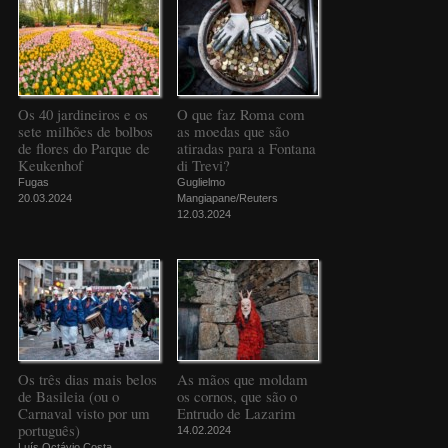
Os 40 jardineiros e os
O que faz Roma com
sete milhões de bolbos
as moedas que são
de flores do Parque de
atiradas para a Fontana
Keukenhof
di Trevi?
Fugas
Guglielmo
20.03.2024
Mangiapane/Reuters
12.03.2024
Os três dias mais belos
As mãos que moldam
de Basileia (ou o
os cornos, que são o
Carnaval visto por um
Entrudo de Lazarim
português)
14.02.2024
Luís Octávio Costa