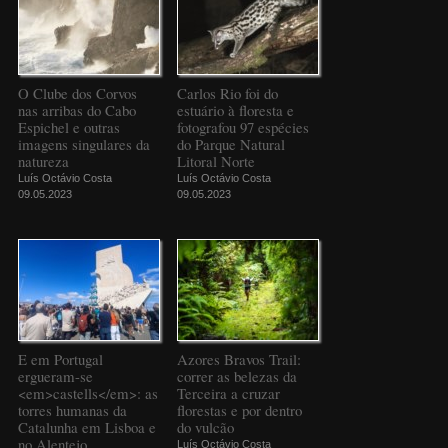
O Clube dos Corvos
Carlos Rio foi do
nas arribas do Cabo
estuário à floresta e
Espichel e outras
fotografou 97 espécies
imagens singulares da
do Parque Natural
natureza
Litoral Norte
Luís Octávio Costa
Luís Octávio Costa
09.05.2023
09.05.2023
E em Portugal
Azores Bravos Trail:
ergueram-se
correr as belezas da
<em>castells</em>: as
Terceira a cruzar
torres humanas da
florestas e por dentro
Catalunha em Lisboa e
do vulcão
no Alentejo
Luís Octávio Costa