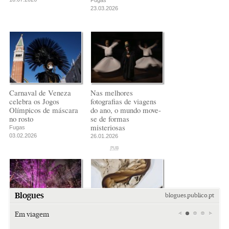
Fugas
23.03.2026
Carnaval de Veneza
Nas melhores
celebra os Jogos
fotografias de viagens
Olímpicos de máscara
do ano, o mundo move-
no rosto
se de formas
misteriosas
Fugas
03.02.2026
26.01.2026
PUB
PUB
PUB
Blogues
blogues.publico.pt
Em viagem
O esplendor cósmico
Melhor fotógrafo de
de um festival de luzes
paisagem do ano: entre