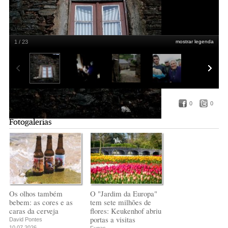
1 / 23
mostrar legenda
Rio de Onor
Fotogaleria de Adriano Miranda
0
0
Fotogalerias
Os olhos também
O "Jardim da Europa"
bebem: as cores e as
tem sete milhões de
caras da cerveja
flores: Keukenhof abriu
portas a visitas
David Pontes
10.07.2026