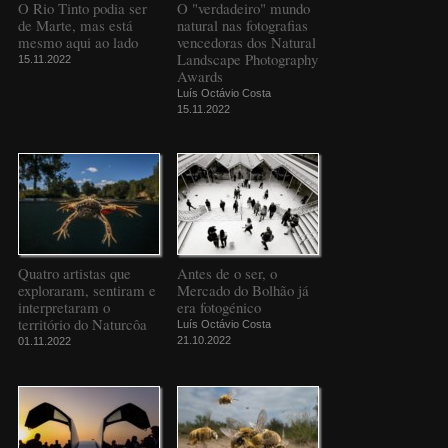
O Rio Tinto podia ser
O "verdadeiro" mundo
de Marte, mas está
natural nas fotografias
mesmo aqui ao lado
vencedoras dos Natural
Landscape Photography
15.11.2022
Awards
Luís Octávio Costa
15.11.2022
Quatro artistas que
Antes de o ser, o
exploraram, sentiram e
Mercado do Bolhão já
interpretaram o
era fotogénico
território do Naturcôa
Luís Octávio Costa
21.10.2022
01.11.2022