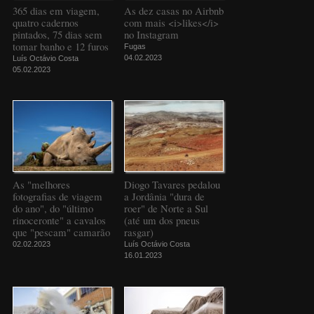
365 dias em viagem,
As dez casas no Airbnb
quatro cadernos
com mais <i>likes</i>
pintados, 75 dias sem
no Instagram
tomar banho e 12 furos
Fugas
04.02.2023
Luís Octávio Costa
05.02.2023
As "melhores
Diogo Tavares pedalou
fotografias de viagem
a Jordânia "dura de
do ano", do "último
roer" de Norte a Sul
rinoceronte" a cavalos
(até um dos pneus
que "pescam" camarão
rasgar)
02.02.2023
Luís Octávio Costa
16.01.2023