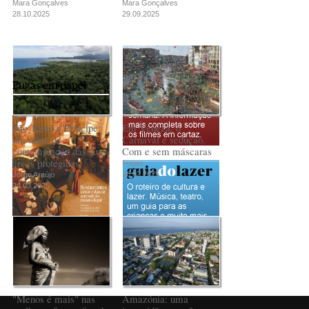
Mara Gonçalves
Mara Gonçalves
28.10.2025
29.09.2025
Fugas em papel
São Tomé e Príncipe:
Em Veneza, o
um olhar de
Carnaval é sedução.
contemplação das suas
Com e sem máscaras
áreas protegidas
Fugas
18.02.2025
Jorge Araújo
24.03.2025
PUB
"Menos é mais" nas
Amazónia: uma