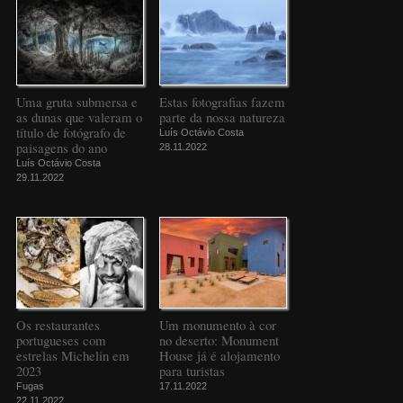
Uma gruta submersa e
Estas fotografias fazem
as dunas que valeram o
parte da nossa natureza
título de fotógrafo de
Luís Octávio Costa
paisagens do ano
28.11.2022
Luís Octávio Costa
29.11.2022
Os restaurantes
Um monumento à cor
portugueses com
no deserto: Monument
estrelas Michelin em
House já é alojamento
2023
para turistas
Fugas
17.11.2022
22.11.2022