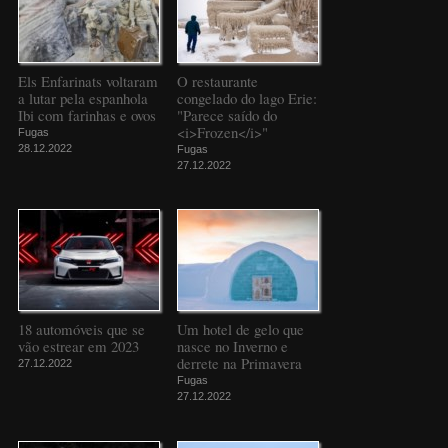
Els Enfarinats voltaram
O restaurante
a lutar pela espanhola
congelado do lago Erie:
Ibi com farinhas e ovos
"Parece saído do
<i>Frozen</i>"
Fugas
28.12.2022
Fugas
27.12.2022
18 automóveis que se
Um hotel de gelo que
vão estrear em 2023
nasce no Inverno e
derrete na Primavera
27.12.2022
Fugas
27.12.2022