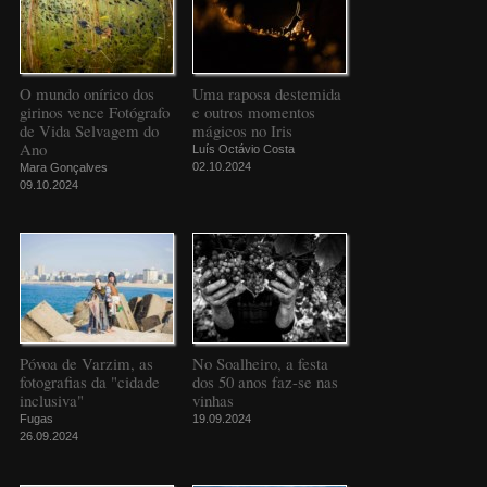
O mundo onírico dos
Uma raposa destemida
girinos vence Fotógrafo
e outros momentos
de Vida Selvagem do
mágicos no Iris
Ano
Luís Octávio Costa
02.10.2024
Mara Gonçalves
09.10.2024
Póvoa de Varzim, as
No Soalheiro, a festa
fotografias da "cidade
dos 50 anos faz-se nas
inclusiva"
vinhas
Fugas
19.09.2024
26.09.2024