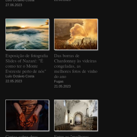
Luís Octávio Costa
27.06.2023
Exposição de fotografia
Das borras de
Slides of Nazaré: "É
Chardonnay às videiras
como ter o Monte
congeladas, as
Evereste perto de nós"
melhores fotos de vinho
do ano
Luís Octávio Costa
22.05.2023
Fugas
21.05.2023
Curtas sobre duas
Entre as "melhores