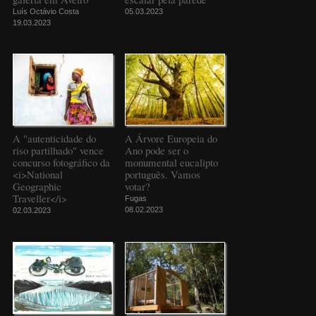
Luís Octávio Costa
05.03.2023
19.03.2023
A "autenticidade do
A Árvore Europeia do
riso partilhado" vence
Ano pode ser o
concurso fotográfico da
monumental eucalipto
<i>National
português. Vamos
Geographic
votar?
Traveller</i>
Fugas
08.02.2023
02.03.2023