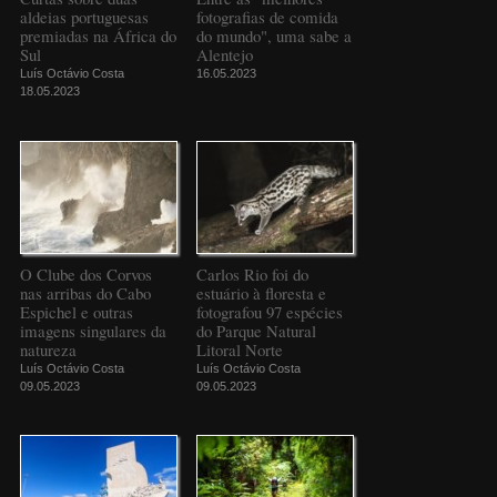
aldeias portuguesas
fotografias de comida
premiadas na África do
do mundo", uma sabe a
Sul
Alentejo
Luís Octávio Costa
16.05.2023
18.05.2023
O Clube dos Corvos
Carlos Rio foi do
nas arribas do Cabo
estuário à floresta e
Espichel e outras
fotografou 97 espécies
imagens singulares da
do Parque Natural
natureza
Litoral Norte
Luís Octávio Costa
Luís Octávio Costa
09.05.2023
09.05.2023