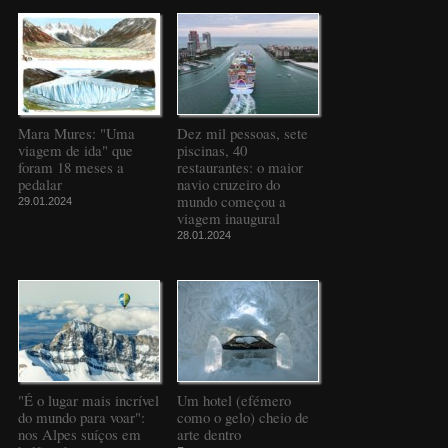
Mara Mures: "Uma
Dez mil pessoas, sete
viagem de ida" que
piscinas, 40
foram 18 meses a
restaurantes: o maior
pedalar
navio cruzeiro do
mundo começou a
29.01.2024
viagem inaugural
28.01.2024
"É o lugar mais incrível
Um hotel (efémero
do mundo para voar":
como o gelo) cheio de
nos Alpes suíços em
arte dentro