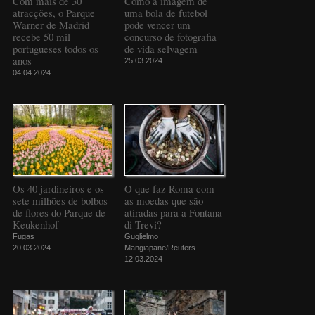
Com mais de 30
Como a imagem de
atracções, o Parque
uma bola de futebol
Warner de Madrid
pode vencer um
recebe 50 mil
concurso de fotografia
portugueses todos os
de vida selvagem
anos
25.03.2024
04.04.2024
Os 40 jardineiros e os
O que faz Roma com
sete milhões de bolbos
as moedas que são
de flores do Parque de
atiradas para a Fontana
Keukenhof
di Trevi?
Fugas
Guglielmo
20.03.2024
Mangiapane/Reuters
12.03.2024