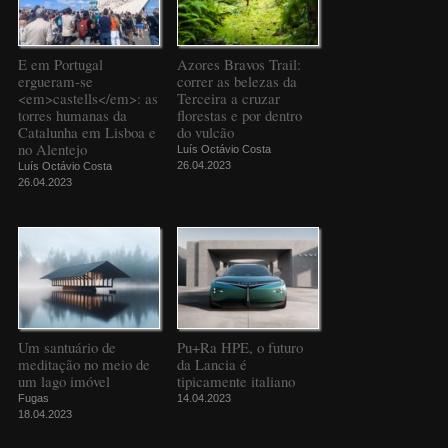
E em Portugal
Azores Bravos Trail:
ergueram-se
correr as belezas da
<em>castells</em>: as
Terceira a cruzar
torres humanas da
florestas e por dentro
Catalunha em Lisboa e
do vulcão
no Alentejo
Luís Octávio Costa
26.04.2023
Luís Octávio Costa
26.04.2023
Um santuário de
Pu+Ra HPE, o futuro
meditação no meio de
da Lancia é
um lago imóvel
tipicamente italiano
Fugas
14.04.2023
18.04.2023