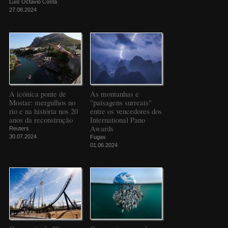
Luís Octávio Costa
27.08.2024
A icónica ponte de
As montanhas e
Mostar: mergulhos no
"paisagens surreais"
rio e na história nos 20
entre os vencedores dos
anos da reconstrução
International Pano
Awards
Reuters
30.07.2024
Fugas
01.06.2024