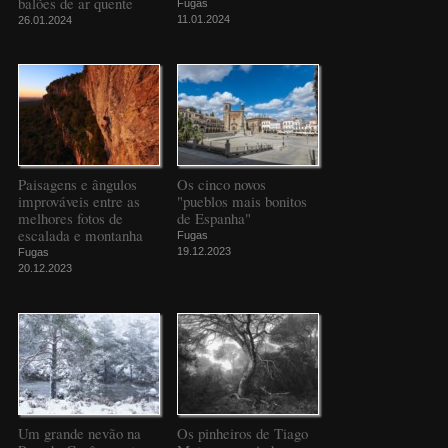
balões de ar quente
Fugas
11.01.2024
26.01.2024
Paisagens e ângulos
Os cinco novos
improváveis entre as
"pueblos mais bonitos
melhores fotos de
de Espanha"
escalada e montanha
Fugas
19.12.2023
Fugas
20.12.2023
Um grande nevão na
Os pinheiros de Tiago