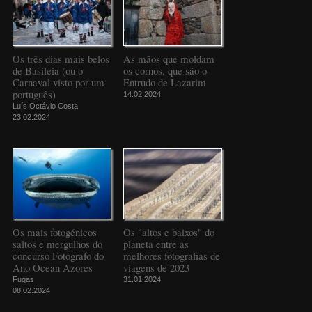
Os três dias mais belos
As mãos que moldam
de Basileia (ou o
os cornos, que são o
Carnaval visto por um
Entrudo de Lazarim
português)
14.02.2024
Luís Octávio Costa
23.02.2024
Os mais fotogénicos
Os "altos e baixos" do
saltos e mergulhos do
planeta entre as
concurso Fotógrafo do
melhores fotografias de
Ano Ocean Azores
viagens de 2023
Fugas
31.01.2024
08.02.2024