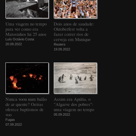
Uma viagem no tempo
Dois anos de saudade:
para ver como era
Oktoberfest volta a
Matosinhos há 25 anos
fazer correr rios de
cerveja em Munique
Luís Octávio Costa
20.09.2022
Reuters
19.09.2022
Nunca voou num balão
Assim era Apúlia, o
de ar quente? Oeiras
"Algarve dos pobres":
oferece baptismos de
uma viagem no tempo
voo
05.09.2022
Fugas
07.09.2022