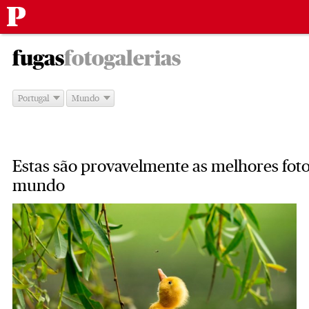
Público
Saltar
-
para
fugas
fotogalerias
o
conteúdo
Portugal
Mundo
Estas são provavelmente as melhores foto
mundo