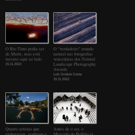
O Rio Tinto podia ser
O "verdadeiro" mundo
de Marte, mas está
natural nas fotografias
mesmo aqui ao lado
vencedoras dos Natural
Landscape Photography
15.11.2022
Awards
Luís Octávio Costa
15.11.2022
Quatro artistas que
Antes de o ser, o
exploraram, sentiram e
Mercado do Bolhão já