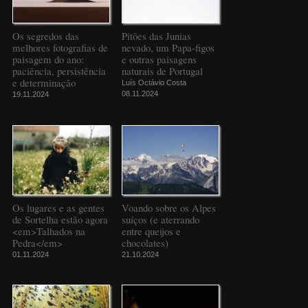
Os segredos das
Pitões das Junias
melhores fotografias de
nevado, um Papa-figos
paisagem do ano:
e outras paisagens
paciência, persistência
naturais de Portugal
e determinação
Luís Octávio Costa
08.11.2024
19.11.2024
Os lugares e as gentes
Voando sobre os Alpes
de Sortelha estão agora
suíços (e aterrando
<em>Talhados na
entre queijos e
Pedra</em>
chocolates)
01.11.2024
21.10.2024