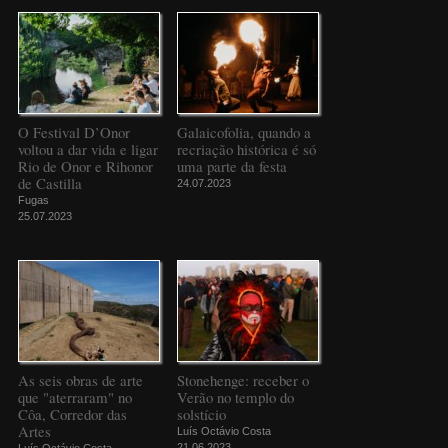
O Festival D’Onor
Galaicofolia, quando a
voltou a dar vida e ligar
recriação histórica é só
Rio de Onor e Rihonor
uma parte da festa
de Castilla
24.07.2023
Fugas
25.07.2023
As seis obras de arte
Stonehenge: receber o
que "aterraram" no
Verão no templo do
Côa, Corredor das
solstício
Artes
Luís Octávio Costa
21.06.2023