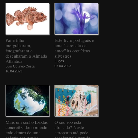
Pai e filho
Este livro português é
mergulharam,
uma "serenata de
fotografaram e
amor" às orquídeas
desenharam a Almada
silvestres
Atlântica
Fugas
07.04.2023
Luís Octávio Costa
10.04.2023
Mais um sonho Exodus
O seu voo está
concretizado: o mundo
atrasado? Neste
todo dentro de uma
aeroporto até pode
galeria em Aveiro
escalar pela parede