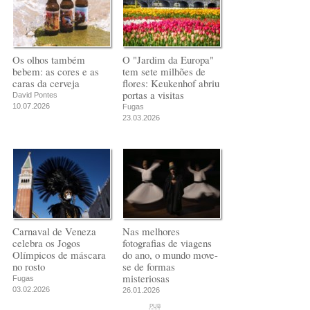
Os olhos também
O "Jardim da Europa"
bebem: as cores e as
tem sete milhões de
caras da cerveja
flores: Keukenhof abriu
portas a visitas
David Pontes
10.07.2026
Fugas
23.03.2026
Carnaval de Veneza
Nas melhores
celebra os Jogos
fotografias de viagens
Olímpicos de máscara
do ano, o mundo move-
no rosto
se de formas
misteriosas
Fugas
03.02.2026
26.01.2026
PUB