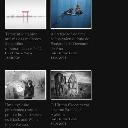
Também viajamos
A "refeição" de uma
através das melhores
baleia valeu o título de
fotografias
Fotógrafo de Oceanos
minimalistas de 2024
do Ano
Luís Octávio Costa
Luís Octávio Costa
18.09.2024
12.09.2024
Uma explosão
O Último Croceiro vai
pirotécnica (mas a
estar na Branda da
preto e branco) vence
Aveleira
os Black and White
Luís Octávio Costa
Photo Awards
31.07.2024