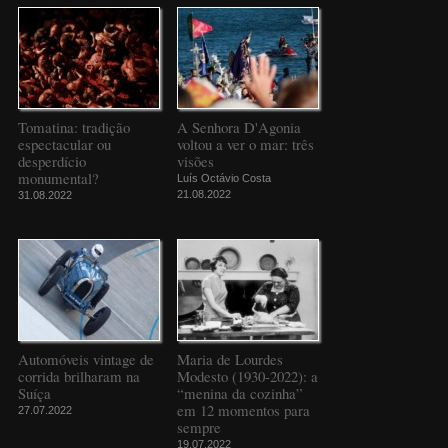
Tomatina: tradição
A Senhora D'Agonia
espectacular ou
voltou a ver o mar: três
desperdício
visões
monumental?
Luís Octávio Costa
21.08.2022
31.08.2022
Automóveis vintage de
Maria de Lourdes
corrida brilharam na
Modesto (1930-2022): a
Suíça
“menina da cozinha”
em 12 momentos para
27.07.2022
sempre
19.07.2022