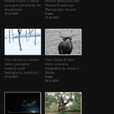
Peneda-Gerês e outras
Mateus premiados nos
paisagens premiadas no
Natural Landscape
Imaginature
Photography Awards
27.11.2023
Fugas
27.11.2023
Uma nevasca e muitas
Uma chega de bois
outras paisagens
vence concurso
naturais (sem
fotográfico da Amar o
Inteligência Artificial)
Minho
22.11.2023
Fugas
09.11.2023