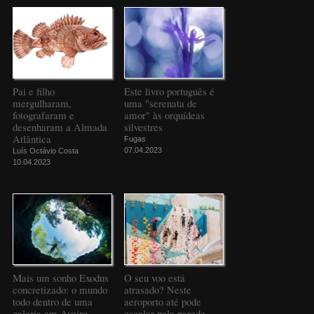
Pai e filho
Este livro português é
mergulharam,
uma "serenata de
fotografaram e
amor" às orquídeas
desenharam a Almada
silvestres
Atlântica
Fugas
07.04.2023
Luís Octávio Costa
10.04.2023
Mais um sonho Exodus
O seu voo está
concretizado: o mundo
atrasado? Neste
todo dentro de uma
aeroporto até pode
galeria em Aveiro
escalar pela parede