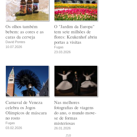
Os olhos também
O "Jardim da Europa"
bebem: as cores e as
tem sete milhões de
caras da cerveja
flores: Keukenhof abriu
portas a visitas
David Pontes
10.07.2026
Fugas
23.03.2026
Carnaval de Veneza
Nas melhores
celebra os Jogos
fotografias de viagens
Olímpicos de máscara
do ano, o mundo move-
no rosto
se de formas
misteriosas
Fugas
03.02.2026
26.01.2026
PUB