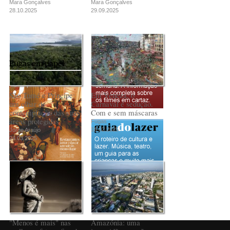
Mara Gonçalves
Mara Gonçalves
28.10.2025
29.09.2025
Fugas em papel
São Tomé e Príncipe:
Em Veneza, o
um olhar de
Carnaval é sedução.
contemplação das suas
Com e sem máscaras
áreas protegidas
Fugas
18.02.2025
Jorge Araújo
24.03.2025
PUB
"Menos é mais" nas
Amazónia: uma