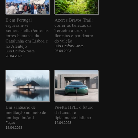
E em Portugal
Azores Bravos Trail:
ergueram-se
correr as belezas da
<em>castells</em>: as
Terceira a cruzar
torres humanas da
florestas e por dentro
Catalunha em Lisboa e
do vulcão
no Alentejo
Luís Octávio Costa
26.04.2023
Luís Octávio Costa
26.04.2023
Um santuário de
Pu+Ra HPE, o futuro
meditação no meio de
da Lancia é
um lago imóvel
tipicamente italiano
Fugas
14.04.2023
18.04.2023