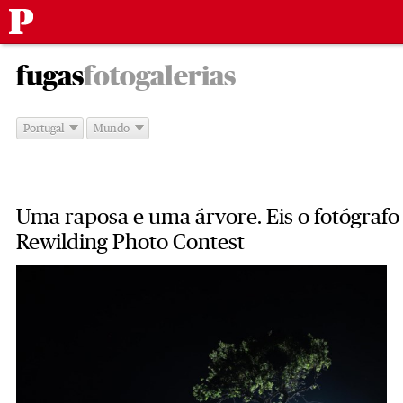
Público
Saltar
-
para
fugas
fotogalerias
o
conteúdo
Portugal
Mundo
Uma raposa e uma árvore. Eis o fotógraf
Rewilding Photo Contest