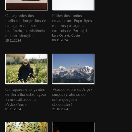
Os segredos das
Pitões das Junias
melhores fotografias de
nevado, um Papa-figos
paisagem do ano:
e outras paisagens
paciência, persistência
naturais de Portugal
e determinação
Luís Octávio Costa
08.11.2024
19.11.2024
Os lugares e as gentes
Voando sobre os Alpes
de Sortelha estão agora
suíços (e aterrando
<em>Talhados na
entre queijos e
Pedra</em>
chocolates)
01.11.2024
21.10.2024