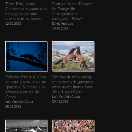
Terra Fria, Alma
Portugal vence Europeu
Quente: as pessoas e as
de Fotografia
paisagens que não
Subaquática na
vivem sem os burros
categoria “Peixe”
12.10.2022
David Andrade
10.10.2022
Prémios Iris: a silhueta
Um voo de uma coruja
de uma gineta, o sol no
e um duelo de garranos
"paraíso" Madeira e as
entre as melhores fotos
árvores secretas do
Wiki Loves Earth
Gerês
Luís Octávio Costa
20.09.2022
Luís Octávio Costa
26.09.2022