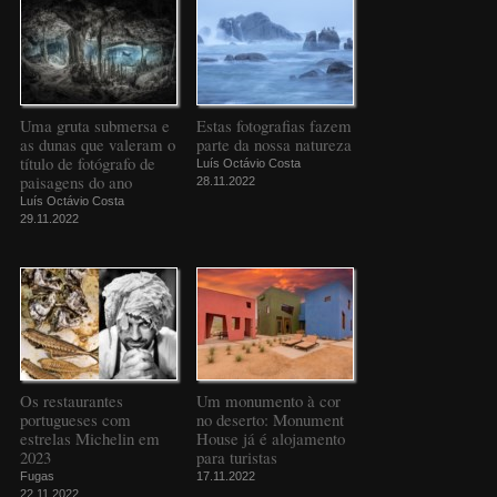
Uma gruta submersa e
Estas fotografias fazem
as dunas que valeram o
parte da nossa natureza
título de fotógrafo de
Luís Octávio Costa
paisagens do ano
28.11.2022
Luís Octávio Costa
29.11.2022
Os restaurantes
Um monumento à cor
portugueses com
no deserto: Monument
estrelas Michelin em
House já é alojamento
2023
para turistas
Fugas
17.11.2022
22.11.2022