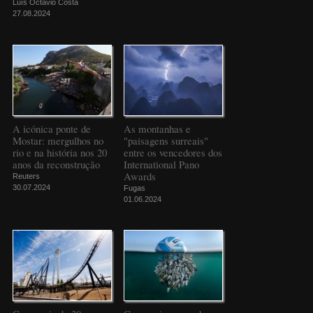
Luís Octávio Costa
27.08.2024
A icónica ponte de
As montanhas e
Mostar: mergulhos no
"paisagens surreais"
rio e na história nos 20
entre os vencedores dos
anos da reconstrução
International Pano
Awards
Reuters
30.07.2024
Fugas
01.06.2024