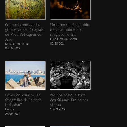
O mundo onírico dos
Uma raposa destemida
girinos vence Fotógrafo
e outros momentos
de Vida Selvagem do
mágicos no Iris
Ano
Luís Octávio Costa
02.10.2024
Mara Gonçalves
09.10.2024
Póvoa de Varzim, as
No Soalheiro, a festa
fotografias da "cidade
dos 50 anos faz-se nas
inclusiva"
vinhas
Fugas
19.09.2024
26.09.2024