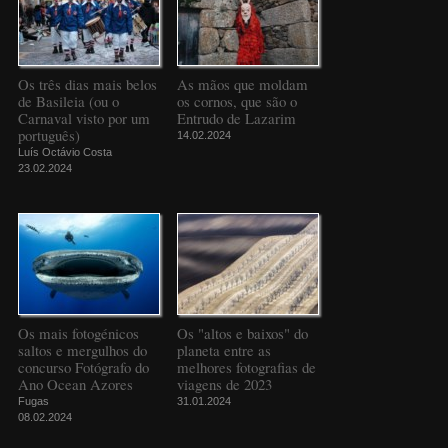
Os três dias mais belos
As mãos que moldam
de Basileia (ou o
os cornos, que são o
Carnaval visto por um
Entrudo de Lazarim
português)
14.02.2024
Luís Octávio Costa
23.02.2024
Os mais fotogénicos
Os "altos e baixos" do
saltos e mergulhos do
planeta entre as
concurso Fotógrafo do
melhores fotografias de
Ano Ocean Azores
viagens de 2023
Fugas
31.01.2024
08.02.2024