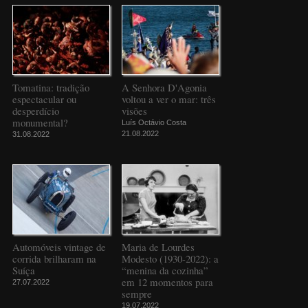
Tomatina: tradição
A Senhora D'Agonia
espectacular ou
voltou a ver o mar: três
desperdício
visões
monumental?
Luís Octávio Costa
21.08.2022
31.08.2022
Automóveis vintage de
Maria de Lourdes
corrida brilharam na
Modesto (1930-2022): a
Suíça
“menina da cozinha”
em 12 momentos para
27.07.2022
sempre
19.07.2022