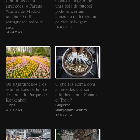
Com mais de 30
Como a imagem de
atracções, o Parque
uma bola de futebol
Warner de Madrid
pode vencer um
recebe 50 mil
concurso de fotografia
portugueses todos os
de vida selvagem
anos
25.03.2024
04.04.2024
Os 40 jardineiros e os
O que faz Roma com
sete milhões de bolbos
as moedas que são
de flores do Parque de
atiradas para a Fontana
Keukenhof
di Trevi?
Fugas
Guglielmo
20.03.2024
Mangiapane/Reuters
12.03.2024