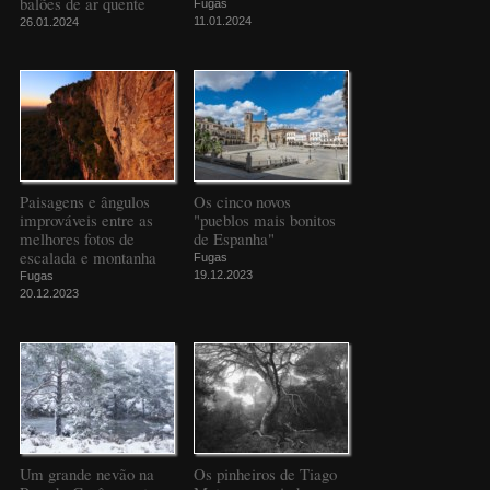
balões de ar quente
Fugas
11.01.2024
26.01.2024
Paisagens e ângulos
Os cinco novos
improváveis entre as
"pueblos mais bonitos
melhores fotos de
de Espanha"
escalada e montanha
Fugas
19.12.2023
Fugas
20.12.2023
Um grande nevão na
Os pinheiros de Tiago