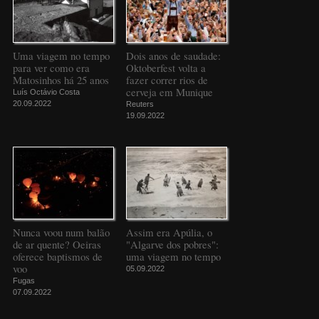
Uma viagem no tempo
Dois anos de saudade:
para ver como era
Oktoberfest volta a
Matosinhos há 25 anos
fazer correr rios de
cerveja em Munique
Luís Octávio Costa
20.09.2022
Reuters
19.09.2022
Nunca voou num balão
Assim era Apúlia, o
de ar quente? Oeiras
"Algarve dos pobres":
oferece baptismos de
uma viagem no tempo
voo
05.09.2022
Fugas
07.09.2022