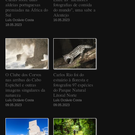
aldeias portuguesas
fotografias de comida
premiadas na África do
do mundo", uma sabe a
Sul
Alentejo
Luís Octávio Costa
16.05.2023
18.05.2023
O Clube dos Corvos
Carlos Rio foi do
nas arribas do Cabo
estuário à floresta e
Espichel e outras
fotografou 97 espécies
imagens singulares da
do Parque Natural
natureza
Litoral Norte
Luís Octávio Costa
Luís Octávio Costa
09.05.2023
09.05.2023