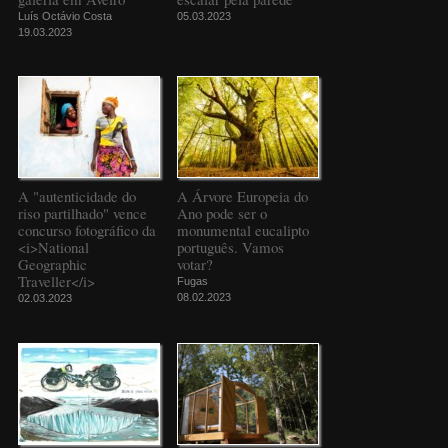
Luís Octávio Costa
05.03.2023
19.03.2023
A "autenticidade do
A Árvore Europeia do
riso partilhado" vence
Ano pode ser o
concurso fotográfico da
monumental eucalipto
<i>National
português. Vamos
Geographic
votar?
Traveller</i>
Fugas
08.02.2023
02.03.2023