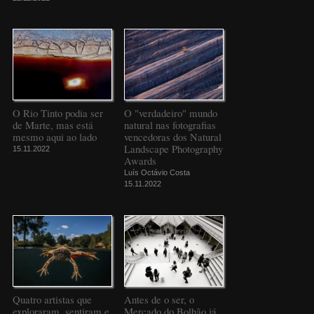
O Rio Tinto podia ser
O "verdadeiro" mundo
de Marte, mas está
natural nas fotografias
mesmo aqui ao lado
vencedoras dos Natural
Landscape Photography
15.11.2022
Awards
Luís Octávio Costa
15.11.2022
Quatro artistas que
Antes de o ser, o
exploraram, sentiram e
Mercado do Bolhão já