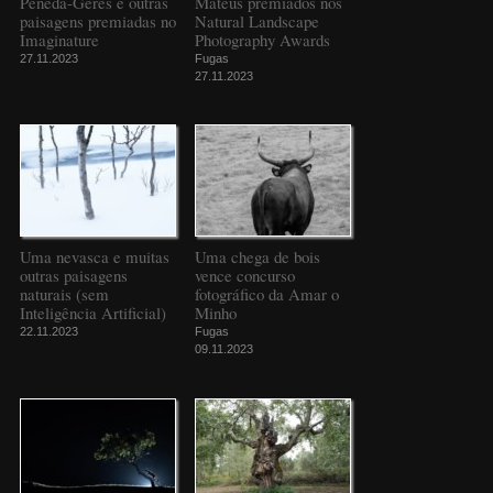
Peneda-Gerês e outras
Mateus premiados nos
paisagens premiadas no
Natural Landscape
Imaginature
Photography Awards
27.11.2023
Fugas
27.11.2023
Uma nevasca e muitas
Uma chega de bois
outras paisagens
vence concurso
naturais (sem
fotográfico da Amar o
Inteligência Artificial)
Minho
22.11.2023
Fugas
09.11.2023