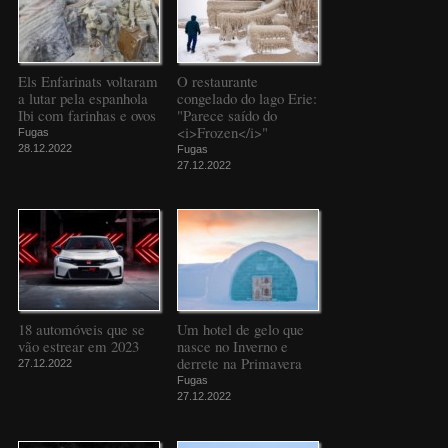
Els Enfarinats voltaram
O restaurante
a lutar pela espanhola
congelado do lago Erie:
Ibi com farinhas e ovos
"Parece saído do
<i>Frozen</i>"
Fugas
28.12.2022
Fugas
27.12.2022
18 automóveis que se
Um hotel de gelo que
vão estrear em 2023
nasce no Inverno e
derrete na Primavera
27.12.2022
Fugas
27.12.2022