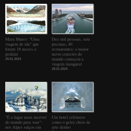
Mara Mures: "Uma
Dez mil pessoas, sete
viagem de ida" que
piscinas, 40
foram 18 meses a
restaurantes: o maior
pedalar
navio cruzeiro do
mundo começou a
29.01.2024
viagem inaugural
28.01.2024
"É o lugar mais incrível
Um hotel (efémero
do mundo para voar":
como o gelo) cheio de
nos Alpes suíços em
arte dentro