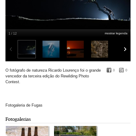
1 / 12
mostrar legenda
Vencedor FAUNA - 3º Rewilding Photo Contest
RICARDO LOURENÇO
O fotógrafo de natureza Ricardo Lourenço foi o grande
0
0
vencedor da terceira edição do Rewilding Photo
Contest.
Fotogaleria de Fugas
Fotogalerias