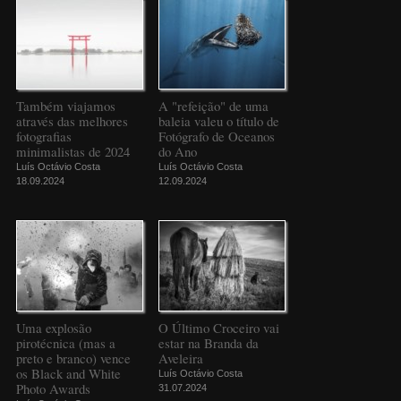
Também viajamos
A "refeição" de uma
através das melhores
baleia valeu o título de
fotografias
Fotógrafo de Oceanos
minimalistas de 2024
do Ano
Luís Octávio Costa
Luís Octávio Costa
18.09.2024
12.09.2024
Uma explosão
O Último Croceiro vai
pirotécnica (mas a
estar na Branda da
preto e branco) vence
Aveleira
os Black and White
Luís Octávio Costa
Photo Awards
31.07.2024