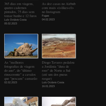
365 dias em viagem,
As dez casas no Airbnb
quatro cadernos
com mais <i>likes</i>
pintados, 75 dias sem
no Instagram
tomar banho e 12 furos
Fugas
04.02.2023
Luís Octávio Costa
05.02.2023
As "melhores
Diogo Tavares pedalou
fotografias de viagem
a Jordânia "dura de
do ano", do "último
roer" de Norte a Sul
rinoceronte" a cavalos
(até um dos pneus
que "pescam" camarão
rasgar)
02.02.2023
Luís Octávio Costa
16.01.2023