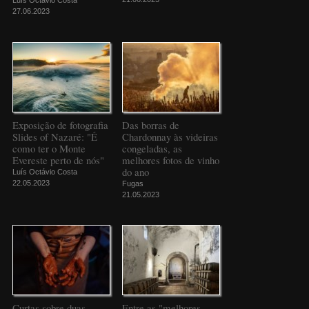
Luís Octávio Costa
27.06.2023
Exposição de fotografia
Das borras de
Slides of Nazaré: "É
Chardonnay às videiras
como ter o Monte
congeladas, as
Evereste perto de nós"
melhores fotos de vinho
do ano
Luís Octávio Costa
22.05.2023
Fugas
21.05.2023
Curtas sobre duas
Entre as "melhores