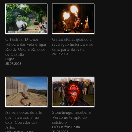
O Festival D’Onor
Galaicofolia, quando a
voltou a dar vida e ligar
recriação histórica é só
Rio de Onor e Rihonor
uma parte da festa
de Castilla
24.07.2023
Fugas
25.07.2023
As seis obras de arte
Stonehenge: receber o
que "aterraram" no
Verão no templo do
Côa, Corredor das
solstício
Artes
Luís Octávio Costa
21.06.2023