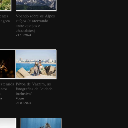
entes
Voando sobre os Alpes
 agora
suíços (e aterrando
a
entre queijos e
chocolates)
21.10.2024
estemida
Póvoa de Varzim, as
ntos
fotografias da "cidade
s
inclusiva"
ta
Fugas
26.09.2024