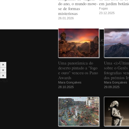
do ano, o mundo move-
em jardim botâni
se de formas
Fugas
misteriosas
23.12.2025
26.01.2026
© 2026
PÚBLICO
Comunicação Social SA
Uma panorâmica do
Uma <i>Últim
×
deserto pintado a "fogo
sobre o Gerês 
×
e ouro" venceu os Pano
fotografias ve
×
Awards
dos prémios Ir
--%>
Mara Gonçalves
Mara Gonçalves
28.10.2025
29.09.2025