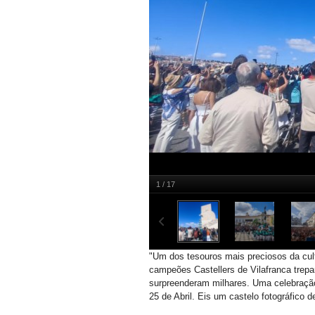
1 / 17
As torres humanas da Catalunha chegaram a 
"U
m dos tesouros mais preciosos da cultu
campeões
Castellers
de
Vilafranca trep
surpreenderam milhares. Uma celebraçã
25 de Abril. Eis um castelo fotográfico 