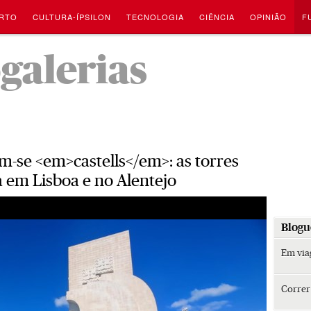
RTO
CULTURA-ÍPSILON
TECNOLOGIA
CIÊNCIA
OPINIÃO
F
-
ogalerias
m-se <em>castells</em>: as torres
em Lisboa e no Alentejo
Blogu
Em vi
Corre