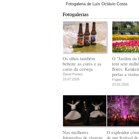
Fotogaleria de Luís Octávio Costa
Fotogalerias
Os olhos também
O "Jardim da 
bebem: as cores e as
tem sete milh
caras da cerveja
flores: Keuken
portas a visita
David Pontes
10.07.2026
Fugas
23.03.2026
Nas melhores
O esplendor cós
fotografias de viagens
de um festival de