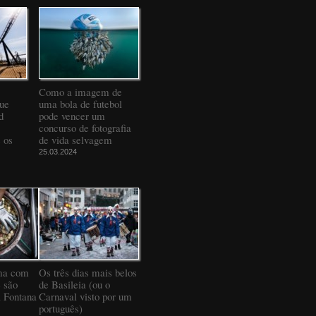
Como a imagem de
que
uma bola de futebol
d
pode vencer um
concurso de fotografia
 os
de vida selvagem
25.03.2024
ma com
Os três dias mais belos
 são
de Basileia (ou o
a Fontana
Carnaval visto por um
português)