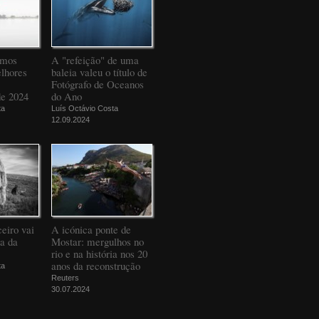
amos
A "refeição" de uma
elhores
baleia valeu o título de
Fotógrafo de Oceanos
de 2024
do Ano
ta
Luís Octávio Costa
12.09.2024
eiro vai
A icónica ponte de
da da
Mostar: mergulhos no
rio e na história nos 20
anos da reconstrução
ta
Reuters
30.07.2024