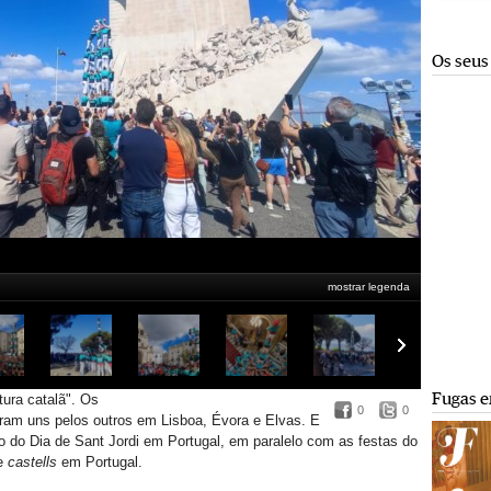
Os seus
mostrar legenda
Portugal
Delegação do Governo da Catalunha em Portugal
Fugas e
ra catalã". ​
Os
0
0
aram uns pelos outros em Lisboa,
Évora e Elvas. E
o do Dia de
Sant Jordi em Portugal, em paralelo com as festas do
de
castells
em Portugal.