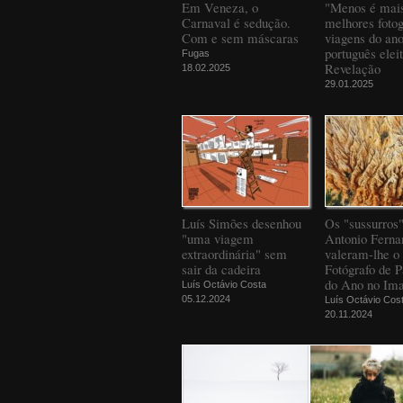
Em Veneza, o
"Menos é mais
Carnaval é sedução.
melhores fotog
Com e sem máscaras
viagens do an
português elei
Fugas
Revelação
18.02.2025
29.01.2025
Luís Simões desenhou
Os "sussurros
"uma viagem
Antonio Ferna
extraordinária" sem
valeram-lhe o 
sair da cadeira
Fotógrafo de 
do Ano no Ima
Luís Octávio Costa
05.12.2024
Luís Octávio Cos
20.11.2024