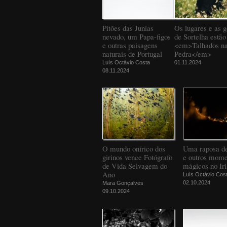
Pitões das Junias
Os lugares e as g
nevado, um Papa-figos
de Sortelha estão
e outras paisagens
<em>Talhados n
naturais de Portugal
Pedra</em>
Luís Octávio Costa
01.11.2024
08.11.2024
O mundo onírico dos
Uma raposa d
girinos vence Fotógrafo
e outros mome
de Vida Selvagem do
mágicos no Iri
Ano
Luís Octávio Cos
02.10.2024
Mara Gonçalves
09.10.2024