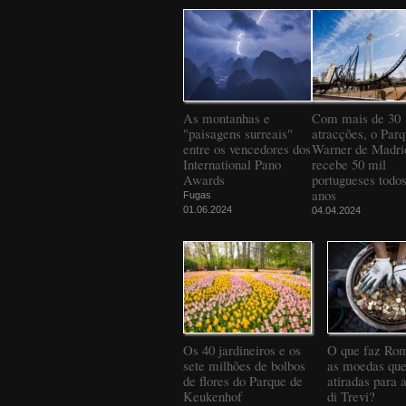
As montanhas e
Com mais de 30
"paisagens surreais"
atracções, o Par
entre os vencedores dos
Warner de Madri
International Pano
recebe 50 mil
Awards
portugueses todos
anos
Fugas
01.06.2024
04.04.2024
Os 40 jardineiros e os
O que faz Ro
sete milhões de bolbos
as moedas que
de flores do Parque de
atiradas para 
Keukenhof
di Trevi?