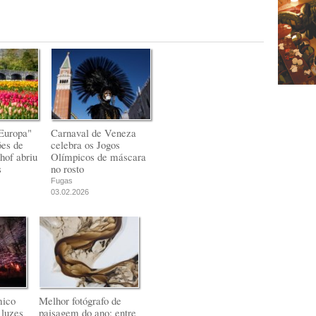
Europa"
Carnaval de Veneza
ões de
celebra os Jogos
hof abriu
Olímpicos de máscara
s
no rosto
Fugas
03.02.2026
mico
Melhor fotógrafo de
 luzes
paisagem do ano: entre