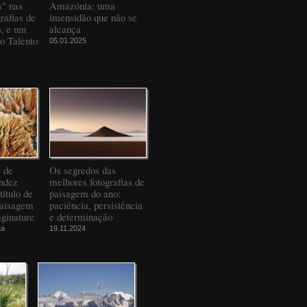
" nas
Amazónia: uma
rafias de
imensidão que não se
o, e um
alcança
to Talento
05.01.2025
" de
Os segredos das
ndez
melhores fotografias de
título de
paisagem do ano:
Paisagem
paciência, persistência
ginature
e determinação
ta
19.11.2024