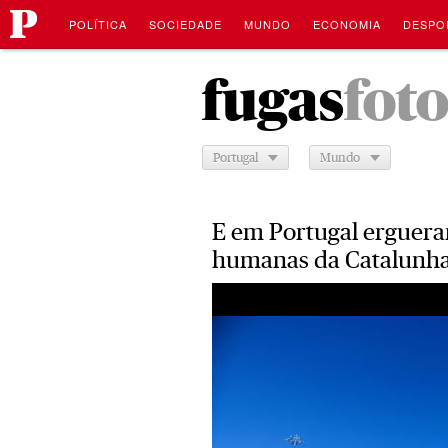
Público
Saltar
Navegação
para
POLÍTICA
SOCIEDADE
MUNDO
ECONOMIA
DESPO
o
conteúdo
Saltar
para
fugas
fot
o
conteúdo
Portugal
Mundo
E em Portugal erguera
humanas da Catalunha 