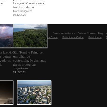
co
Lençóis Maranhenses,
fiordes e dunas
Mara Gonçalves
03.12.2025
Director:
Manuel Carvalho
Directores-adjuntos :
Amilcar Correia
,
Tiago L
Editora Fugas:
Sandra Silva Costa
Publicidade Online
Publicidade
a luz</i>
São Tomé e Príncipe:
e outras
um olhar de
ncedoras
contemplação das suas
is
áreas protegidas
Jorge Araújo
24.03.2025