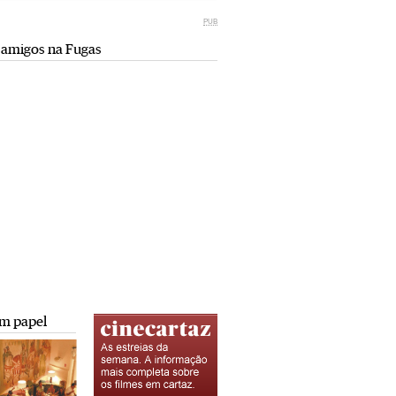
Miami retro (e sempre kitsch)
comunismo-capitalismo
PUB
Andreia Marques Pereira
Rui Barbosa Batista
 amigos na Fugas
Tiraspol: Misterioso beijo
Saïdia além da praia: da gruta do
comunismo-capitalismo
Camelo a Tafoughalt
Rui Barbosa Batista
Andreia Marques Pereira
A minha mais doce Transnístria
Rui Barbosa Batista
m papel