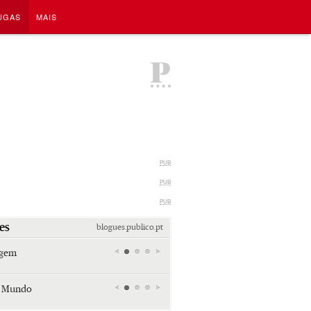
UGAS
MAIS
P
PUB
PUB
PUB
es
blogues.publico.pt
agem
Miami retro (e sempre kitsch)
Andreia Marques Pereira
r Mundo
Tiraspol: Misterioso beijo