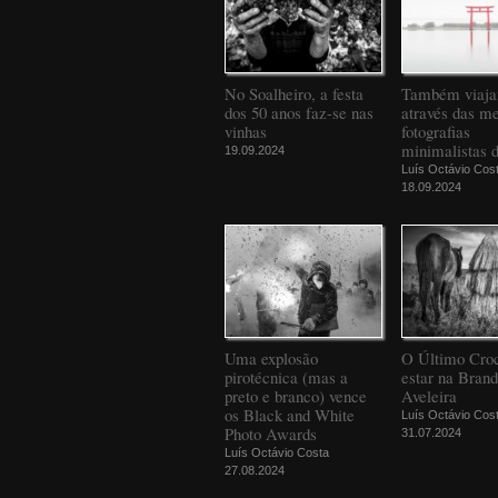
No Soalheiro, a festa
Também viaj
dos 50 anos faz-se nas
através das m
vinhas
fotografias
minimalistas 
19.09.2024
Luís Octávio Cos
18.09.2024
Uma explosão
O Último Croc
pirotécnica (mas a
estar na Bran
preto e branco) vence
Aveleira
os Black and White
Luís Octávio Cos
Photo Awards
31.07.2024
Luís Octávio Costa
27.08.2024