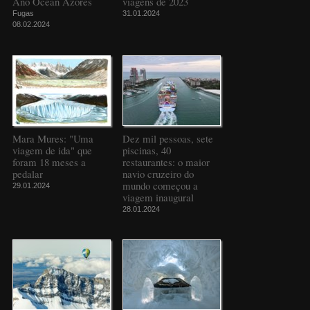
Ano Ocean Azores
viagens de 2023
Fugas
31.01.2024
08.02.2024
Mara Mures: "Uma
Dez mil pessoas, sete
viagem de ida" que
piscinas, 40
foram 18 meses a
restaurantes: o maior
pedalar
navio cruzeiro do
mundo começou a
29.01.2024
viagem inaugural
28.01.2024