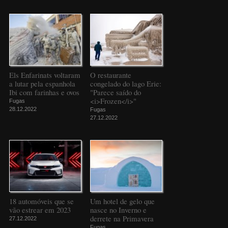
Els Enfarinats voltaram
O restaurante
a lutar pela espanhola
congelado do lago Erie:
Ibi com farinhas e ovos
"Parece saído do
<i>Frozen</i>"
Fugas
28.12.2022
Fugas
27.12.2022
18 automóveis que se
Um hotel de gelo que
vão estrear em 2023
nasce no Inverno e
derrete na Primavera
27.12.2022
Fugas