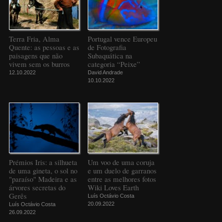
Terra Fria, Alma
Portugal vence Europeu
Quente: as pessoas e as
de Fotografia
paisagens que não
Subaquática na
vivem sem os burros
categoria “Peixe”
12.10.2022
David Andrade
10.10.2022
Prémios Iris: a silhueta
Um voo de uma coruja
de uma gineta, o sol no
e um duelo de garranos
"paraíso" Madeira e as
entre as melhores fotos
árvores secretas do
Wiki Loves Earth
Gerês
Luís Octávio Costa
20.09.2022
Luís Octávio Costa
26.09.2022