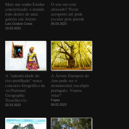
Mais um sonho Exodus
O seu voo está
concretizado: o mundo
atrasado? Neste
todo dentro de uma
aeroporto até pode
galeria em Aveiro
escalar pela parede
Luís Octávio Costa
05.03.2023
19.03.2023
A "autenticidade do
A Árvore Europeia do
riso partilhado" vence
Ano pode ser o
concurso fotográfico da
monumental eucalipto
<i>National
português. Vamos
Geographic
votar?
Traveller</i>
Fugas
08.02.2023
02.03.2023