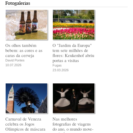
Fotogalerias
Os olhos também
O "Jardim da Europa"
bebem: as cores e as
tem sete milhões de
caras da cerveja
flores: Keukenhof abriu
portas a visitas
David Pontes
10.07.2026
Fugas
23.03.2026
Carnaval de Veneza
Nas melhores
celebra os Jogos
fotografias de viagens
Olímpicos de máscara
do ano, o mundo move-