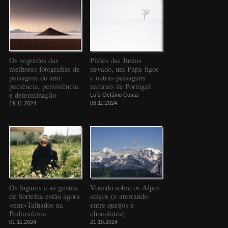
Os segredos das
Pitões das Junias
melhores fotografias de
nevado, um Papa-figos
paisagem do ano:
e outras paisagens
paciência, persistência
naturais de Portugal
e determinação
Luís Octávio Costa
08.11.2024
19.11.2024
Os lugares e as gentes
Voando sobre os Alpes
de Sortelha estão agora
suíços (e aterrando
<em>Talhados na
entre queijos e
Pedra</em>
chocolates)
01.11.2024
21.10.2024