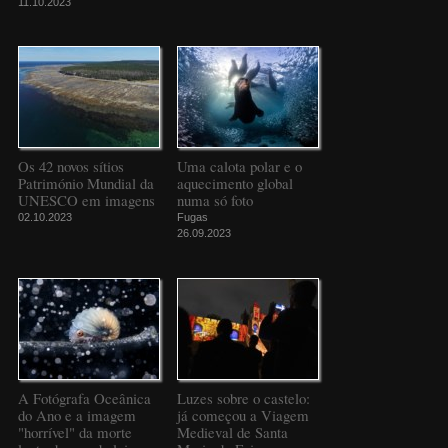
11.10.2023
Os 42 novos sítios
Uma calota polar e o
Património Mundial da
aquecimento global
UNESCO em imagens
numa só foto
02.10.2023
Fugas
26.09.2023
A Fotógrafa Oceânica
Luzes sobre o castelo:
do Ano e a imagem
já começou a Viagem
"horrível" da morte
Medieval de Santa