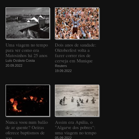
Uma viagem no tempo
Dois anos de saudade:
para ver como era
Oktoberfest volta a
Matosinhos há 25 anos
fazer correr rios de
cerveja em Munique
Luís Octávio Costa
20.09.2022
Reuters
19.09.2022
Nunca voou num balão
Assim era Apúlia, o
de ar quente? Oeiras
"Algarve dos pobres":
oferece baptismos de
uma viagem no tempo
voo
05.09.2022