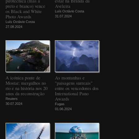
pirotécnica (mas a
estar na Branda da
preto e branco) vence
Aveleira
os Black and White
Luís Octávio Costa
Photo Awards
31.07.2024
Luís Octávio Costa
27.08.2024
A icónica ponte de
As montanhas e
Mostar: mergulhos no
"paisagens surreais"
rio e na história nos 20
entre os vencedores dos
anos da reconstrução
International Pano
Awards
Reuters
30.07.2024
Fugas
01.06.2024