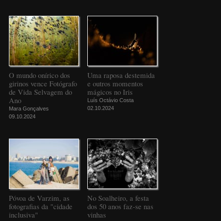
O mundo onírico dos
Uma raposa destemida
girinos vence Fotógrafo
e outros momentos
de Vida Selvagem do
mágicos no Iris
Ano
Luís Octávio Costa
02.10.2024
Mara Gonçalves
09.10.2024
Póvoa de Varzim, as
No Soalheiro, a festa
fotografias da "cidade
dos 50 anos faz-se nas
inclusiva"
vinhas