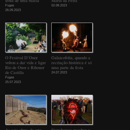
lenta de uma baleia
Maria da Feira
Fugas
02.08.2023
26.09.2023
O Festival D’Onor
Galaicofolia, quando a
voltou a dar vida e ligar
recriação histórica é só
Rio de Onor e Rihonor
uma parte da festa
de Castilla
24.07.2023
Fugas
25.07.2023
As seis obras de arte
Stonehenge: receber o