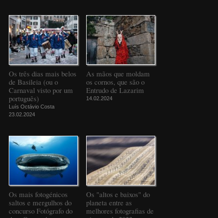
Os três dias mais belos
As mãos que moldam
de Basileia (ou o
os cornos, que são o
Carnaval visto por um
Entrudo de Lazarim
português)
14.02.2024
Luís Octávio Costa
23.02.2024
Os mais fotogénicos
Os "altos e baixos" do
saltos e mergulhos do
planeta entre as
concurso Fotógrafo do
melhores fotografias de