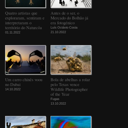
Quatro artistas que
Antes de o ser, o
exploraram, sentiram e
Mercado do Bolhão já
interpretaram o
era fotogénico
território do Naturcôa
Luís Octávio Costa
21.10.2022
01.11.2022
Um carro chinês voou
Bola de abelhas a rolar
no Dubai
pelo Texas vence
Wildlife Photographer
14.10.2022
of the Year
Fugas
13.10.2022