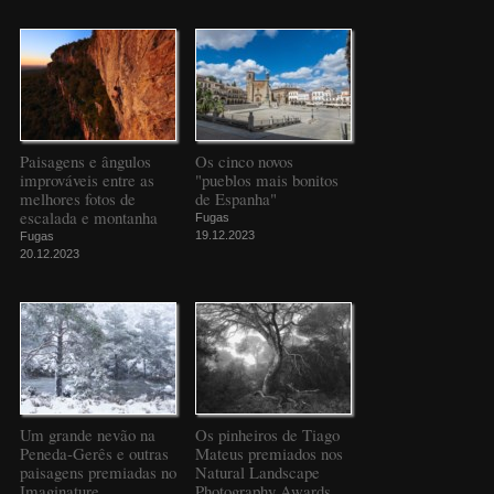
Paisagens e ângulos
Os cinco novos
improváveis entre as
"pueblos mais bonitos
melhores fotos de
de Espanha"
escalada e montanha
Fugas
19.12.2023
Fugas
20.12.2023
Um grande nevão na
Os pinheiros de Tiago
Peneda-Gerês e outras
Mateus premiados nos
paisagens premiadas no
Natural Landscape
Imaginature
Photography Awards