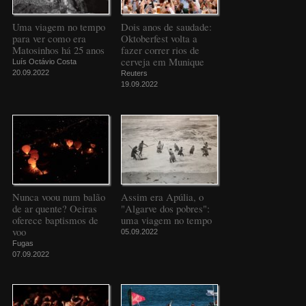
Uma viagem no tempo
Dois anos de saudade:
para ver como era
Oktoberfest volta a
Matosinhos há 25 anos
fazer correr rios de
cerveja em Munique
Luís Octávio Costa
20.09.2022
Reuters
19.09.2022
Nunca voou num balão
Assim era Apúlia, o
de ar quente? Oeiras
"Algarve dos pobres":
oferece baptismos de
uma viagem no tempo
voo
05.09.2022
Fugas
07.09.2022