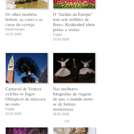
Os olhos também
O "Jardim da Europa"
bebem: as cores e as
tem sete milhões de
caras da cerveja
flores: Keukenhof abriu
portas a visitas
David Pontes
10.07.2026
Fugas
23.03.2026
Carnaval de Veneza
Nas melhores
celebra os Jogos
fotografias de viagens
Olímpicos de máscara
do ano, o mundo move-
no rosto
se de formas
misteriosas
Fugas
03.02.2026
26.01.2026
PUB
PUB