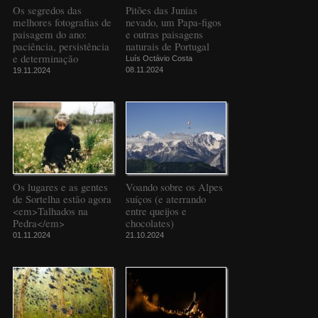
Os segredos das
Pitões das Junias
melhores fotografias de
nevado, um Papa-figos
paisagem do ano:
e outras paisagens
paciência, persistência
naturais de Portugal
e determinação
Luís Octávio Costa
08.11.2024
19.11.2024
Os lugares e as gentes
Voando sobre os Alpes
de Sortelha estão agora
suíços (e aterrando
<em>Talhados na
entre queijos e
Pedra</em>
chocolates)
01.11.2024
21.10.2024