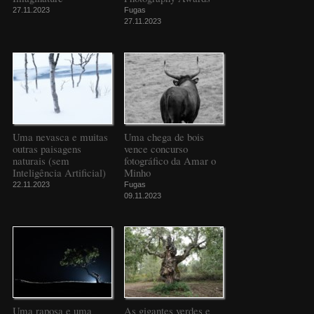
27.11.2023
Fugas
27.11.2023
Uma nevasca e muitas
Uma chega de bois
outras paisagens
vence concurso
naturais (sem
fotográfico da Amar o
Inteligência Artificial)
Minho
22.11.2023
Fugas
09.11.2023
Uma raposa e uma
As gigantes verdes e