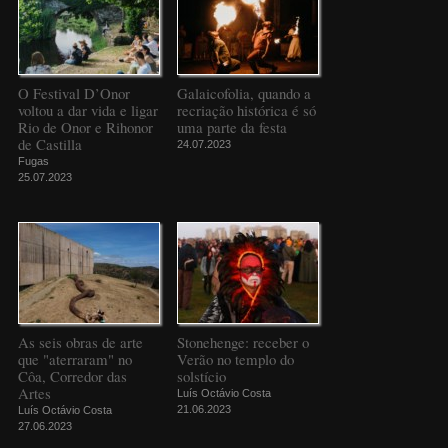
O Festival D’Onor
Galaicofolia, quando a
voltou a dar vida e ligar
recriação histórica é só
Rio de Onor e Rihonor
uma parte da festa
de Castilla
24.07.2023
Fugas
25.07.2023
As seis obras de arte
Stonehenge: receber o
que "aterraram" no
Verão no templo do
Côa, Corredor das
solstício
Artes
Luís Octávio Costa
21.06.2023
Luís Octávio Costa
27.06.2023