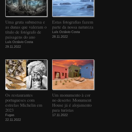
Uma gruta submersa e
Estas fotografias fazem
as dunas que valeram o
parte da nossa natureza
título de fotógrafo de
Luís Octávio Costa
paisagens do ano
28.11.2022
Luís Octávio Costa
29.11.2022
Os restaurantes
Um monumento à cor
portugueses com
no deserto: Monument
estrelas Michelin em
House já é alojamento
2023
para turistas
Fugas
17.11.2022
22.11.2022