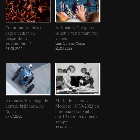
Tomatina: tradição
A Senhora D'Agonia
espectacular ou
voltou a ver o mar: três
desperdício
visões
monumental?
Luís Octávio Costa
21.08.2022
31.08.2022
Automóveis vintage de
Maria de Lourdes
corrida brilharam na
Modesto (1930-2022): a
Suíça
“menina da cozinha”
em 12 momentos para
27.07.2022
sempre
19.07.2022