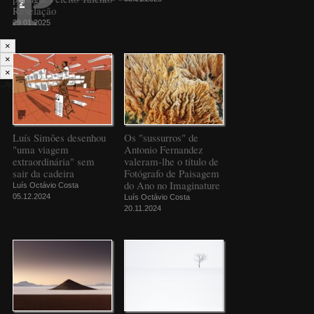
Revelação
29.01.2025
×
×
×
--%>
Luís Simões desenhou
Os "sussurros" de
"uma viagem
Antonio Fernandez
extraordinária" sem
valeram-lhe o título de
sair da cadeira
Fotógrafo de Paisagem
do Ano no Imaginature
Luís Octávio Costa
05.12.2024
Luís Octávio Costa
20.11.2024