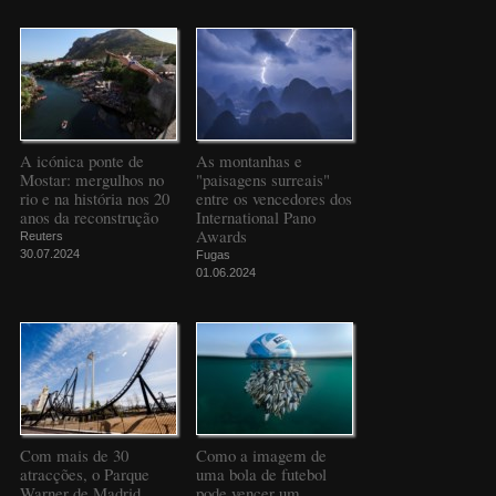
A icónica ponte de
As montanhas e
Mostar: mergulhos no
"paisagens surreais"
rio e na história nos 20
entre os vencedores dos
anos da reconstrução
International Pano
Awards
Reuters
30.07.2024
Fugas
01.06.2024
Com mais de 30
Como a imagem de
atracções, o Parque
uma bola de futebol
Warner de Madrid
pode vencer um