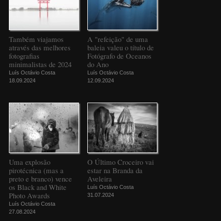
Também viajamos
A "refeição" de uma
através das melhores
baleia valeu o título de
fotografias
Fotógrafo de Oceanos
minimalistas de 2024
do Ano
Luís Octávio Costa
Luís Octávio Costa
18.09.2024
12.09.2024
Uma explosão
O Último Croceiro vai
pirotécnica (mas a
estar na Branda da
preto e branco) vence
Aveleira
os Black and White
Luís Octávio Costa
Photo Awards
31.07.2024
Luís Octávio Costa
27.08.2024