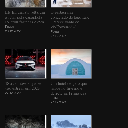
Els Enfarinats voltaram
O restaurante
a lutar pela espanhola
congelado do lago Erie:
Ibi com farinhas e ovos
"Parece saído do
<i>Frozen</i>"
Fugas
28.12.2022
Fugas
27.12.2022
18 automóveis que se
Um hotel de gelo que
vão estrear em 2023
nasce no Inverno e
derrete na Primavera
27.12.2022
Fugas
27.12.2022