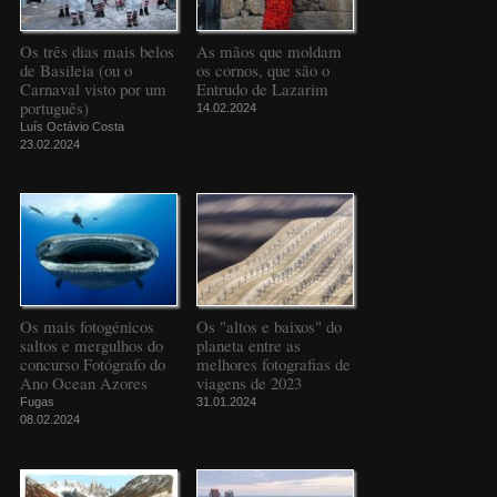
Os três dias mais belos
As mãos que moldam
de Basileia (ou o
os cornos, que são o
Carnaval visto por um
Entrudo de Lazarim
português)
14.02.2024
Luís Octávio Costa
23.02.2024
Os mais fotogénicos
Os "altos e baixos" do
saltos e mergulhos do
planeta entre as
concurso Fotógrafo do
melhores fotografias de
Ano Ocean Azores
viagens de 2023
Fugas
31.01.2024
08.02.2024