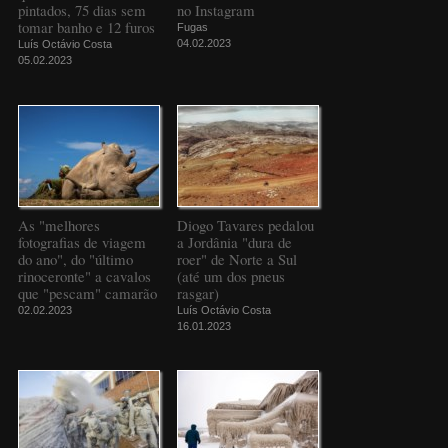
pintados, 75 dias sem
no Instagram
tomar banho e 12 furos
Fugas
04.02.2023
Luís Octávio Costa
05.02.2023
As "melhores
Diogo Tavares pedalou
fotografias de viagem
a Jordânia "dura de
do ano", do "último
roer" de Norte a Sul
rinoceronte" a cavalos
(até um dos pneus
que "pescam" camarão
rasgar)
02.02.2023
Luís Octávio Costa
16.01.2023