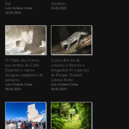
Sul
Alentejo
Luís Octávio Costa
16.05.2023
18.05.2023
O Clube dos Corvos
Carlos Rio foi do
nas arribas do Cabo
estuário à floresta e
Espichel e outras
fotografou 97 espécies
imagens singulares da
do Parque Natural
natureza
Litoral Norte
Luís Octávio Costa
Luís Octávio Costa
09.05.2023
09.05.2023