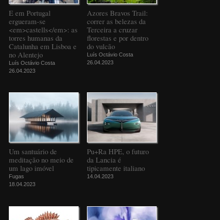
E em Portugal
Azores Bravos Trail:
ergueram-se
correr as belezas da
<em>castells</em>: as
Terceira a cruzar
torres humanas da
florestas e por dentro
Catalunha em Lisboa e
do vulcão
no Alentejo
Luís Octávio Costa
26.04.2023
Luís Octávio Costa
26.04.2023
Um santuário de
Pu+Ra HPE, o futuro
meditação no meio de
da Lancia é
um lago imóvel
tipicamente italiano
Fugas
14.04.2023
18.04.2023