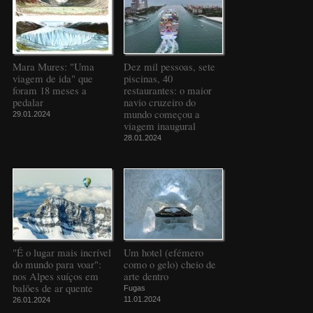
Mara Mures: "Uma
Dez mil pessoas, sete
viagem de ida" que
piscinas, 40
foram 18 meses a
restaurantes: o maior
pedalar
navio cruzeiro do
mundo começou a
29.01.2024
viagem inaugural
28.01.2024
"É o lugar mais incrível
Um hotel (efémero
do mundo para voar":
como o gelo) cheio de
nos Alpes suíços em
arte dentro
balões de ar quente
Fugas
11.01.2024
26.01.2024