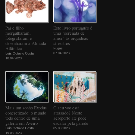
Pai e filho
Este livro português é
mergulharam,
uma "serenata de
fotografaram e
amor" às orquídeas
desenharam a Almada
silvestres
Atlântica
Fugas
07.04.2023
Luís Octávio Costa
10.04.2023
Mais um sonho Exodus
O seu voo está
concretizado: o mundo
atrasado? Neste
todo dentro de uma
aeroporto até pode
galeria em Aveiro
escalar pela parede
Luís Octávio Costa
05.03.2023
19.03.2023