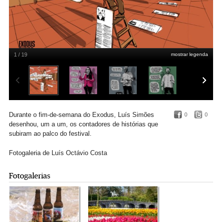
1 / 19
mostrar legenda
Miguel Lapa — Exodus Aveiro Fest
Luís Simões - World Sketching Tour
Durante o fim-de-semana do Exodus, Luís Simões
0
0
desenhou, um a um, os contadores de histórias que
subiram ao palco do festival.
Fotogaleria de Luís Octávio Costa
Fotogalerias