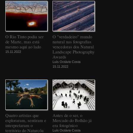
O Rio Tinto podia ser
O "verdadeiro" mundo
de Marte, mas está
natural nas fotografias
mesmo aqui ao lado
vencedoras dos Natural
Landscape Photography
15.11.2022
Awards
Luís Octávio Costa
15.11.2022
Quatro artistas que
Antes de o ser, o
exploraram, sentiram e
Mercado do Bolhão já
interpretaram o
era fotogénico
território do Naturcôa
Luís Octávio Costa