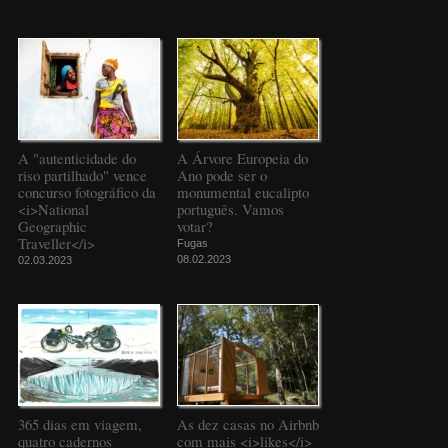
A "autenticidade do
A Árvore Europeia do
riso partilhado" vence
Ano pode ser o
concurso fotográfico da
monumental eucalipto
<i>National
português. Vamos
Geographic
votar?
Traveller</i>
Fugas
08.02.2023
02.03.2023
365 dias em viagem,
As dez casas no Airbnb
quatro cadernos
com mais <i>likes</i>