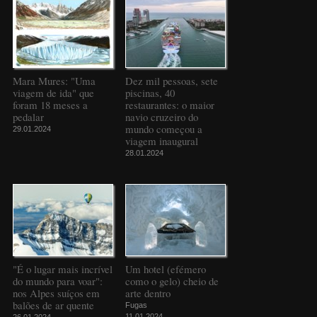
Mara Mures: "Uma
Dez mil pessoas, sete
viagem de ida" que
piscinas, 40
foram 18 meses a
restaurantes: o maior
pedalar
navio cruzeiro do
mundo começou a
29.01.2024
viagem inaugural
28.01.2024
"É o lugar mais incrível
Um hotel (efémero
do mundo para voar":
como o gelo) cheio de
nos Alpes suíços em
arte dentro
balões de ar quente
Fugas
11.01.2024