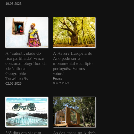
19.03.2023
A "autenticidade do
A Árvore Europeia do
riso partilhado" vence
Ano pode ser o
concurso fotográfico da
monumental eucalipto
<i>National
português. Vamos
Geographic
votar?
Traveller</i>
Fugas
08.02.2023
02.03.2023
365 dias em viagem,
As dez casas no Airbnb