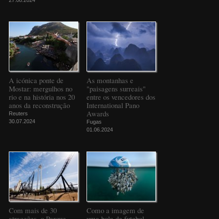
A icónica ponte de
As montanhas e
Mostar: mergulhos no
"paisagens surreais"
rio e na história nos 20
entre os vencedores dos
anos da reconstrução
International Pano
Awards
Reuters
30.07.2024
Fugas
01.06.2024
Com mais de 30
Como a imagem de
atracções, o Parque
uma bola de futebol