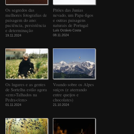
Os segredos das
Pitões das Junias
melhores fotografias de
nevado, um Papa-figos
paisagem do ano:
e outras paisagens
paciência, persistência
naturais de Portugal
e determinação
Luís Octávio Costa
08.11.2024
19.11.2024
Os lugares e as gentes
Voando sobre os Alpes
de Sortelha estão agora
suíços (e aterrando
<em>Talhados na
entre queijos e
Pedra</em>
chocolates)
01.11.2024
21.10.2024