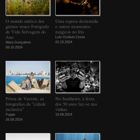
O mundo onírico dos
Uma raposa destemida
girinos vence Fotógrafo
e outros momentos
de Vida Selvagem do
mágicos no Iris
Ano
Luís Octávio Costa
02.10.2024
Mara Gonçalves
09.10.2024
Póvoa de Varzim, as
No Soalheiro, a festa
fotografias da "cidade
dos 50 anos faz-se nas
inclusiva"
vinhas
Fugas
19.09.2024
26.09.2024