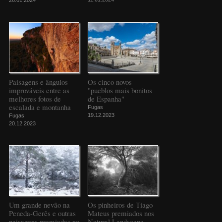
26.01.2024
Paisagens e ângulos
Os cinco novos
improváveis entre as
"pueblos mais bonitos
melhores fotos de
de Espanha"
escalada e montanha
Fugas
19.12.2023
Fugas
20.12.2023
Um grande nevão na
Os pinheiros de Tiago
Peneda-Gerês e outras
Mateus premiados nos
paisagens premiadas no
Natural Landscape