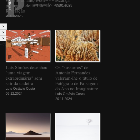
português eleito Talento
Comunicação Social SA
05.01.2025
Revelação
29.01.2025
×
×
×
--%>
Luís Simões desenhou
Os "sussurros" de
"uma viagem
Antonio Fernandez
extraordinária" sem
valeram-lhe o título de
sair da cadeira
Fotógrafo de Paisagem
do Ano no Imaginature
Luís Octávio Costa
05.12.2024
Luís Octávio Costa
20.11.2024