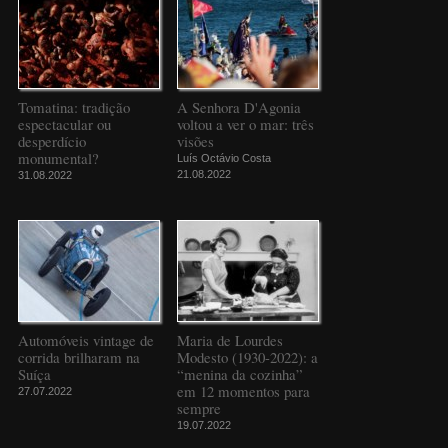
Tomatina: tradição
A Senhora D'Agonia
espectacular ou
voltou a ver o mar: três
desperdício
visões
monumental?
Luís Octávio Costa
21.08.2022
31.08.2022
Automóveis vintage de
Maria de Lourdes
corrida brilharam na
Modesto (1930-2022): a
Suíça
“menina da cozinha”
em 12 momentos para
27.07.2022
sempre
19.07.2022