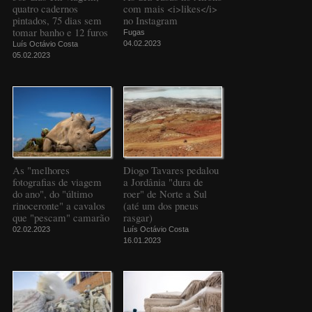
quatro cadernos
com mais <i>likes</i>
pintados, 75 dias sem
no Instagram
tomar banho e 12 furos
Fugas
04.02.2023
Luís Octávio Costa
05.02.2023
As "melhores
Diogo Tavares pedalou
fotografias de viagem
a Jordânia "dura de
do ano", do "último
roer" de Norte a Sul
rinoceronte" a cavalos
(até um dos pneus
que "pescam" camarão
rasgar)
02.02.2023
Luís Octávio Costa
16.01.2023