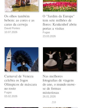
Os olhos também
O "Jardim da Europa"
bebem: as cores e as
tem sete milhões de
caras da cerveja
flores: Keukenhof abriu
portas a visitas
David Pontes
10.07.2026
Fugas
23.03.2026
Carnaval de Veneza
Nas melhores
celebra os Jogos
fotografias de viagens
Olímpicos de máscara
do ano, o mundo move-
no rosto
se de formas
misteriosas
Fugas
03.02.2026
26.01.2026
PUB