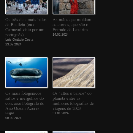
Os três dias mais belos
As mãos que moldam
de Basileia (ou o
os cornos, que são o
Carnaval visto por um
Entrudo de Lazarim
português)
14.02.2024
Luís Octávio Costa
23.02.2024
Os mais fotogénicos
Os "altos e baixos" do
saltos e mergulhos do
planeta entre as
concurso Fotógrafo do
melhores fotografias de
Ano Ocean Azores
viagens de 2023
Fugas
31.01.2024
08.02.2024