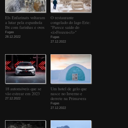
Els Enfarinats voltaram
O restaurante
a lutar pela espanhola
congelado do lago Erie:
Ibi com farinhas e ovos
"Parece saído do
<i>Frozen</i>"
Fugas
28.12.2022
Fugas
27.12.2022
18 automóveis que se
Um hotel de gelo que
vão estrear em 2023
nasce no Inverno e
derrete na Primavera
27.12.2022
Fugas
27.12.2022