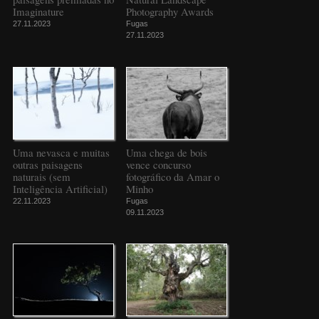
Imaginature
Photography Awards
27.11.2023
Fugas
27.11.2023
Uma nevasca e muitas
Uma chega de bois
outras paisagens
vence concurso
naturais (sem
fotográfico da Amar o
Inteligência Artificial)
Minho
22.11.2023
Fugas
09.11.2023