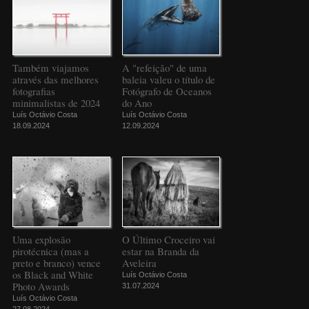
Também viajamos
A "refeição" de uma
através das melhores
baleia valeu o título de
fotografias
Fotógrafo de Oceanos
minimalistas de 2024
do Ano
Luís Octávio Costa
Luís Octávio Costa
18.09.2024
12.09.2024
Uma explosão
O Último Croceiro vai
pirotécnica (mas a
estar na Branda da
preto e branco) vence
Aveleira
os Black and White
Luís Octávio Costa
Photo Awards
31.07.2024
Luís Octávio Costa
27.08.2024