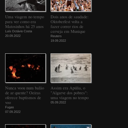
Uma viagem no tempo
Dois anos de saudade:
para ver como era
Oktoberfest volta a
Matosinhos há 25 anos
fazer correr rios de
cerveja em Munique
Luís Octávio Costa
20.09.2022
Reuters
19.09.2022
Nunca voou num balão
Assim era Apúlia, o
de ar quente? Oeiras
"Algarve dos pobres":
oferece baptismos de
uma viagem no tempo
voo
05.09.2022
Fugas
07.09.2022