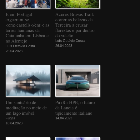
E em Portugal
Azores Bravos Trail:
ergueram-se
correr as belezas da
<em>castells</em>: as
Terceira a cruzar
torres humanas da
florestas e por dentro
Catalunha em Lisboa e
do vulcão
no Alentejo
Luís Octávio Costa
26.04.2023
Luís Octávio Costa
26.04.2023
Um santuário de
Pu+Ra HPE, o futuro
meditação no meio de
da Lancia é
um lago imóvel
tipicamente italiano
Fugas
14.04.2023
18.04.2023