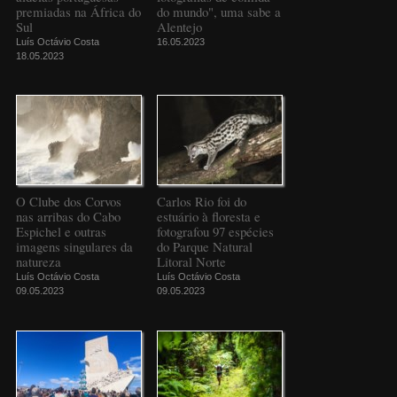
premiadas na África do
do mundo", uma sabe a
Sul
Alentejo
Luís Octávio Costa
16.05.2023
18.05.2023
O Clube dos Corvos
Carlos Rio foi do
nas arribas do Cabo
estuário à floresta e
Espichel e outras
fotografou 97 espécies
imagens singulares da
do Parque Natural
natureza
Litoral Norte
Luís Octávio Costa
Luís Octávio Costa
09.05.2023
09.05.2023