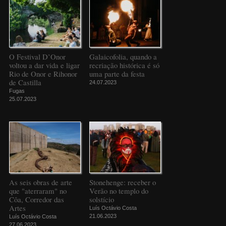
O Festival D’Onor
Galaicofolia, quando a
voltou a dar vida e ligar
recriação histórica é só
Rio de Onor e Rihonor
uma parte da festa
de Castilla
24.07.2023
Fugas
25.07.2023
As seis obras de arte
Stonehenge: receber o
que "aterraram" no
Verão no templo do
Côa, Corredor das
solstício
Artes
Luís Octávio Costa
21.06.2023
Luís Octávio Costa
27.06.2023