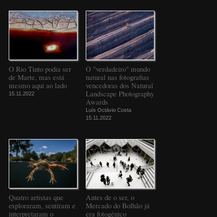
O Rio Tinto podia ser
O "verdadeiro" mundo
de Marte, mas está
natural nas fotografias
mesmo aqui ao lado
vencedoras dos Natural
Landscape Photography
15.11.2022
Awards
Luís Octávio Costa
15.11.2022
Quatro artistas que
Antes de o ser, o
exploraram, sentiram e
Mercado do Bolhão já
interpretaram o
era fotogénico