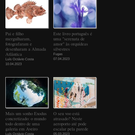
Pai e filho
Este livro português é
mergulharam,
uma "serenata de
fotografaram e
amor" às orquídeas
desenharam a Almada
silvestres
Atlântica
Fugas
07.04.2023
Luís Octávio Costa
10.04.2023
Mais um sonho Exodus
O seu voo está
concretizado: o mundo
atrasado? Neste
todo dentro de uma
aeroporto até pode
galeria em Aveiro
escalar pela parede
Luís Octávio Costa
05.03.2023