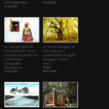
Luís Octávio Costa
05.03.2023
19.03.2023
A "autenticidade do
A Árvore Europeia do
riso partilhado" vence
Ano pode ser o
concurso fotográfico da
monumental eucalipto
<i>National
português. Vamos
Geographic
votar?
Traveller</i>
Fugas
08.02.2023
02.03.2023