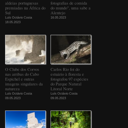
aldeias portuguesas
fotografias de comida
premiadas na África do
do mundo", uma sabe a
Sul
Alentejo
Luís Octávio Costa
16.05.2023
18.05.2023
O Clube dos Corvos
Carlos Rio foi do
nas arribas do Cabo
estuário à floresta e
Espichel e outras
fotografou 97 espécies
imagens singulares da
do Parque Natural
natureza
Litoral Norte
Luís Octávio Costa
Luís Octávio Costa
09.05.2023
09.05.2023