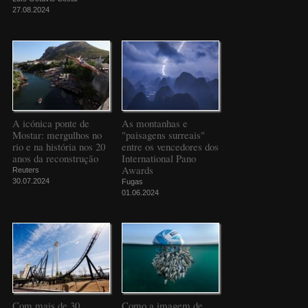
27.08.2024
A icónica ponte de
As montanhas e
Mostar: mergulhos no
"paisagens surreais"
rio e na história nos 20
entre os vencedores dos
anos da reconstrução
International Pano
Awards
Reuters
30.07.2024
Fugas
01.06.2024
Com mais de 30
Como a imagem de