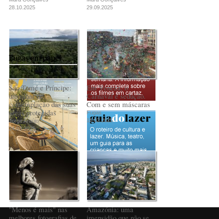
28.10.2025
29.09.2025
Fugas em papel
São Tomé e Príncipe:
Em Veneza, o
um olhar de
Carnaval é sedução.
contemplação das suas
Com e sem máscaras
áreas protegidas
Fugas
18.02.2025
Jorge Araújo
24.03.2025
PUB
"Menos é mais" nas
Amazónia: uma
melhores fotografias de
imensidão que não se