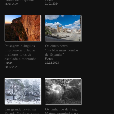
11.01.2024
26.01.2024
Paisagens e ângulos
Os cinco novos
improváveis entre as
"pueblos mais bonitos
melhores fotos de
de Espanha"
escalada e montanha
Fugas
19.12.2023
Fugas
20.12.2023
Um grande nevão na
Os pinheiros de Tiago
Peneda-Gerês e outras
Mateus premiados nos