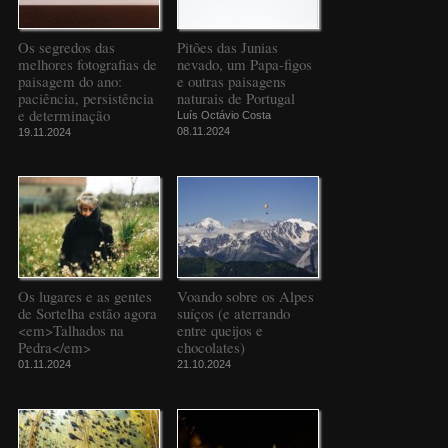
Os segredos das
Pitões das Junias
melhores fotografias de
nevado, um Papa-figos
paisagem do ano:
e outras paisagens
paciência, persistência
naturais de Portugal
e determinação
Luís Octávio Costa
08.11.2024
19.11.2024
Os lugares e as gentes
Voando sobre os Alpes
de Sortelha estão agora
suíços (e aterrando
<em>Talhados na
entre queijos e
Pedra</em>
chocolates)
01.11.2024
21.10.2024