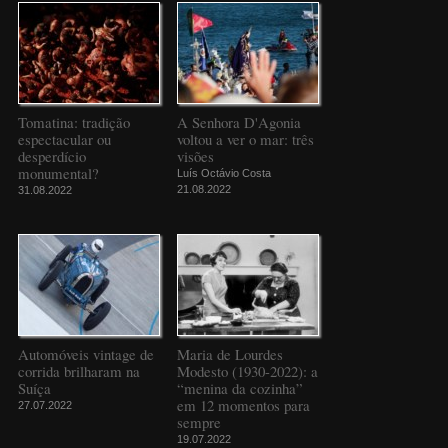
Tomatina: tradição
A Senhora D'Agonia
espectacular ou
voltou a ver o mar: três
desperdício
visões
monumental?
Luís Octávio Costa
21.08.2022
31.08.2022
Automóveis vintage de
Maria de Lourdes
corrida brilharam na
Modesto (1930-2022): a
Suíça
“menina da cozinha”
em 12 momentos para
27.07.2022
sempre
19.07.2022