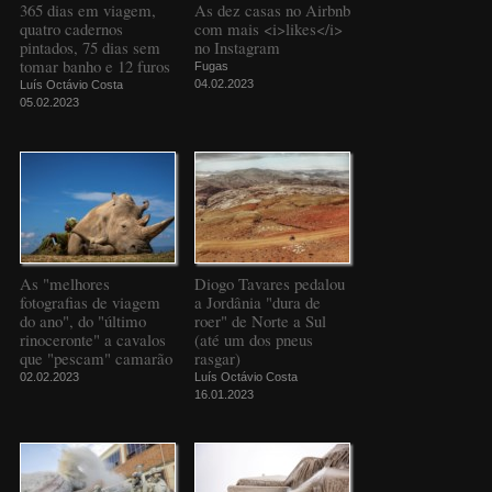
365 dias em viagem,
As dez casas no Airbnb
quatro cadernos
com mais <i>likes</i>
pintados, 75 dias sem
no Instagram
tomar banho e 12 furos
Fugas
04.02.2023
Luís Octávio Costa
05.02.2023
As "melhores
Diogo Tavares pedalou
fotografias de viagem
a Jordânia "dura de
do ano", do "último
roer" de Norte a Sul
rinoceronte" a cavalos
(até um dos pneus
que "pescam" camarão
rasgar)
02.02.2023
Luís Octávio Costa
16.01.2023