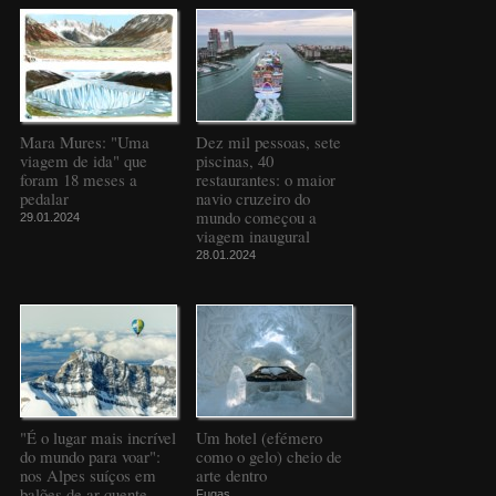
Mara Mures: "Uma
Dez mil pessoas, sete
viagem de ida" que
piscinas, 40
foram 18 meses a
restaurantes: o maior
pedalar
navio cruzeiro do
mundo começou a
29.01.2024
viagem inaugural
28.01.2024
"É o lugar mais incrível
Um hotel (efémero
do mundo para voar":
como o gelo) cheio de
nos Alpes suíços em
arte dentro
balões de ar quente
Fugas