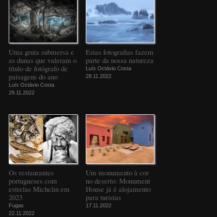
Uma gruta submersa e
Estas fotografias fazem
as dunas que valeram o
parte da nossa natureza
título de fotógrafo de
Luís Octávio Costa
paisagens do ano
28.11.2022
Luís Octávio Costa
29.11.2022
Os restaurantes
Um monumento à cor
portugueses com
no deserto: Monument
estrelas Michelin em
House já é alojamento
2023
para turistas
Fugas
17.11.2022
22.11.2022