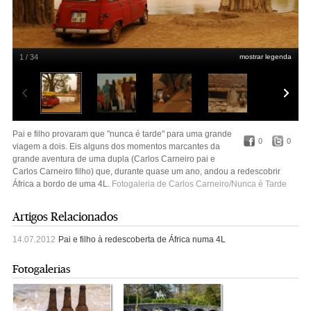
1 / 34
mostrar legenda
Mali
Nunca É Tarde
Pai e filho provaram que "nunca é tarde" para uma grande
0
0
viagem a dois. Eis alguns dos momentos marcantes da
grande aventura de uma dupla (Carlos Carneiro pai e
Carlos Carneiro filho) que, durante quase um ano, andou a redescobrir
África a bordo de uma 4L.
Fotogaleria de Carlos Carneiro/Nunca é Tarde
Artigos Relacionados
14.07.2012
Pai e filho à redescoberta de África numa 4L
Fotogalerias