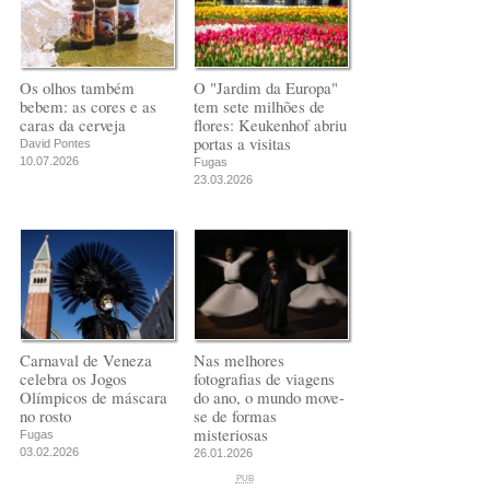
Os olhos também
O "Jardim da Europa"
bebem: as cores e as
tem sete milhões de
caras da cerveja
flores: Keukenhof abriu
portas a visitas
David Pontes
10.07.2026
Fugas
23.03.2026
Carnaval de Veneza
Nas melhores
celebra os Jogos
fotografias de viagens
Olímpicos de máscara
do ano, o mundo move-
no rosto
se de formas
misteriosas
Fugas
03.02.2026
26.01.2026
PUB