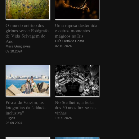
O mundo onírico dos
Uma raposa destemida
girinos vence Fotógrafo
e outros momentos
de Vida Selvagem do
mágicos no Iris
Ano
Luís Octávio Costa
02.10.2024
Mara Gonçalves
09.10.2024
Póvoa de Varzim, as
No Soalheiro, a festa
fotografias da "cidade
dos 50 anos faz-se nas
inclusiva"
vinhas
Fugas
19.09.2024
26.09.2024