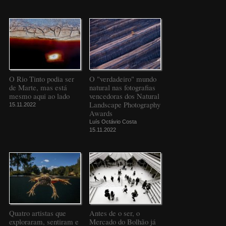
O Rio Tinto podia ser
O "verdadeiro" mundo
de Marte, mas está
natural nas fotografias
mesmo aqui ao lado
vencedoras dos Natural
Landscape Photography
15.11.2022
Awards
Luís Octávio Costa
15.11.2022
Quatro artistas que
Antes de o ser, o
exploraram, sentiram e
Mercado do Bolhão já