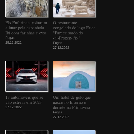
Els Enfarinats voltaram
O restaurante
a lutar pela espanhola
congelado do lago Erie:
Ibi com farinhas e ovos
"Parece saído do
<i>Frozen</i>"
Fugas
28.12.2022
Fugas
27.12.2022
18 automóveis que se
Um hotel de gelo que
vão estrear em 2023
nasce no Inverno e
derrete na Primavera
27.12.2022
Fugas
27.12.2022