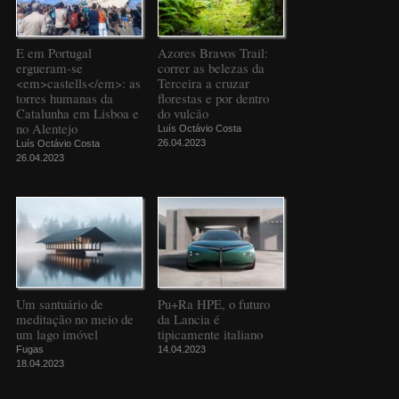
E em Portugal
Azores Bravos Trail:
ergueram-se
correr as belezas da
<em>castells</em>: as
Terceira a cruzar
torres humanas da
florestas e por dentro
Catalunha em Lisboa e
do vulcão
no Alentejo
Luís Octávio Costa
26.04.2023
Luís Octávio Costa
26.04.2023
Um santuário de
Pu+Ra HPE, o futuro
meditação no meio de
da Lancia é
um lago imóvel
tipicamente italiano
Fugas
14.04.2023
18.04.2023