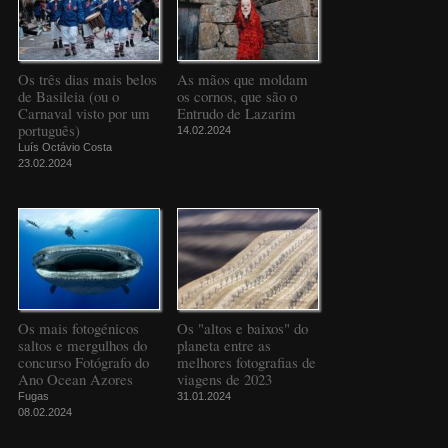
Os três dias mais belos
As mãos que moldam
de Basileia (ou o
os cornos, que são o
Carnaval visto por um
Entrudo de Lazarim
português)
14.02.2024
Luís Octávio Costa
23.02.2024
Os mais fotogénicos
Os "altos e baixos" do
saltos e mergulhos do
planeta entre as
concurso Fotógrafo do
melhores fotografias de
Ano Ocean Azores
viagens de 2023
Fugas
31.01.2024
08.02.2024