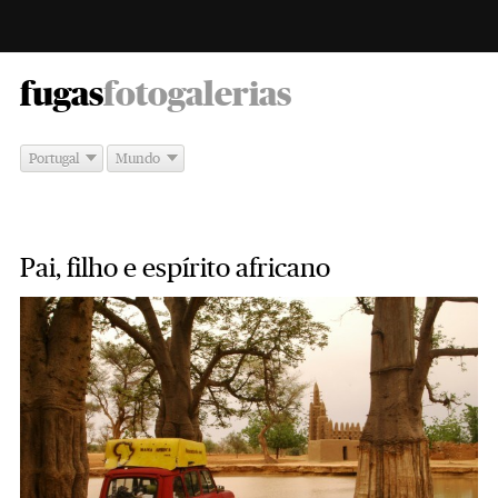
-
fugas
fotogalerias
Portugal
Mundo
Pai, filho e espírito africano