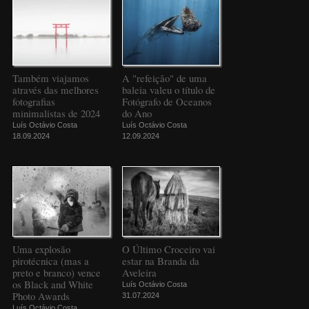
Também viajamos
A "refeição" de uma
através das melhores
baleia valeu o título de
fotografias
Fotógrafo de Oceanos
minimalistas de 2024
do Ano
Luís Octávio Costa
Luís Octávio Costa
18.09.2024
12.09.2024
Uma explosão
O Último Croceiro vai
pirotécnica (mas a
estar na Branda da
preto e branco) vence
Aveleira
os Black and White
Luís Octávio Costa
Photo Awards
31.07.2024
Luís Octávio Costa