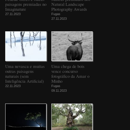
paisagens premiadas no
Natural Landscape
Imaginature
Photography Awards
27.11.2023
Fugas
27.11.2023
Uma nevasca e muitas
Uma chega de bois
outras paisagens
vence concurso
naturais (sem
fotográfico da Amar o
Inteligência Artificial)
Minho
22.11.2023
Fugas
09.11.2023