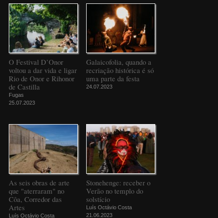
O Festival D’Onor
Galaicofolia, quando a
voltou a dar vida e ligar
recriação histórica é só
Rio de Onor e Rihonor
uma parte da festa
de Castilla
24.07.2023
Fugas
25.07.2023
As seis obras de arte
Stonehenge: receber o
que "aterraram" no
Verão no templo do
Côa, Corredor das
solstício
Artes
Luís Octávio Costa
21.06.2023
Luís Octávio Costa