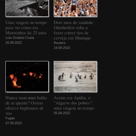
Uma viagem no tempo
Dois anos de saudade:
para ver como era
Oktoberfest volta a
Matosinhos há 25 anos
fazer correr rios de
cerveja em Munique
Luís Octávio Costa
20.09.2022
Reuters
19.09.2022
Nunca voou num balão
Assim era Apúlia, o
de ar quente? Oeiras
"Algarve dos pobres":
oferece baptismos de
uma viagem no tempo
voo
05.09.2022
Fugas
07.09.2022