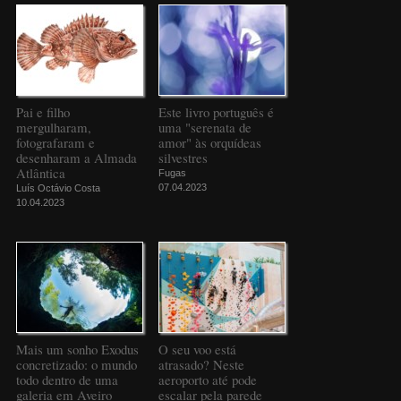
Pai e filho
Este livro português é
mergulharam,
uma "serenata de
fotografaram e
amor" às orquídeas
desenharam a Almada
silvestres
Atlântica
Fugas
07.04.2023
Luís Octávio Costa
10.04.2023
Mais um sonho Exodus
O seu voo está
concretizado: o mundo
atrasado? Neste
todo dentro de uma
aeroporto até pode
galeria em Aveiro
escalar pela parede