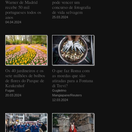
Warner de Madrid
pode vencer um
recebe 50 mil
concurso de fotografia
portugueses todos os
de vida selvagem
anos
25.03.2024
04.04.2024
Os 40 jardineiros e os
O que faz Roma com
sete milhões de bolbos
as moedas que são
de flores do Parque de
atiradas para a Fontana
Keukenhof
di Trevi?
Fugas
Guglielmo
20.03.2024
Mangiapane/Reuters
12.03.2024