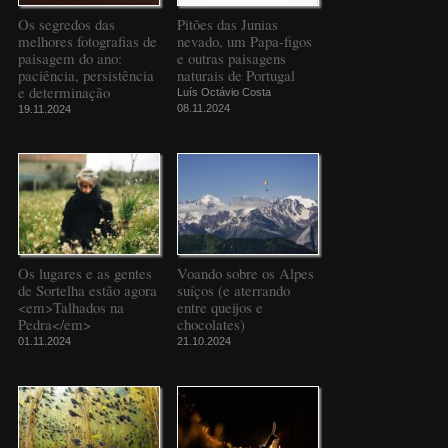
Os segredos das
Pitões das Junias
melhores fotografias de
nevado, um Papa-figos
paisagem do ano:
e outras paisagens
paciência, persistência
naturais de Portugal
e determinação
Luís Octávio Costa
08.11.2024
19.11.2024
Os lugares e as gentes
Voando sobre os Alpes
de Sortelha estão agora
suíços (e aterrando
<em>Talhados na
entre queijos e
Pedra</em>
chocolates)
01.11.2024
21.10.2024