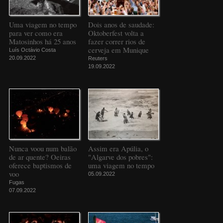
Uma viagem no tempo
Dois anos de saudade:
para ver como era
Oktoberfest volta a
Matosinhos há 25 anos
fazer correr rios de
cerveja em Munique
Luís Octávio Costa
20.09.2022
Reuters
19.09.2022
Nunca voou num balão
Assim era Apúlia, o
de ar quente? Oeiras
"Algarve dos pobres":
oferece baptismos de
uma viagem no tempo
voo
05.09.2022
Fugas
07.09.2022