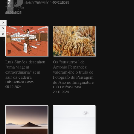
português eleito Talento
Comunicação Social SA
05.01.2025
Revelação
29.01.2025
×
×
×
--%>
Luís Simões desenhou
Os "sussurros" de
"uma viagem
Antonio Fernandez
extraordinária" sem
valeram-lhe o título de
sair da cadeira
Fotógrafo de Paisagem
do Ano no Imaginature
Luís Octávio Costa
05.12.2024
Luís Octávio Costa
20.11.2024