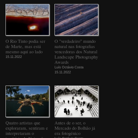
O Rio Tinto podia ser
O "verdadeiro" mundo
de Marte, mas está
natural nas fotografias
mesmo aqui ao lado
vencedoras dos Natural
Landscape Photography
15.11.2022
Awards
Luís Octávio Costa
15.11.2022
Quatro artistas que
Antes de o ser, o
exploraram, sentiram e
Mercado do Bolhão já
interpretaram o
era fotogénico