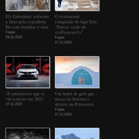
Els Enfarinats voltaram
O restaurante
a lutar pela espanhola
congelado do lago Erie:
Ibi com farinhas e ovos
"Parece saído do
<i>Frozen</i>"
Fugas
28.12.2022
Fugas
27.12.2022
18 automóveis que se
Um hotel de gelo que
vão estrear em 2023
nasce no Inverno e
derrete na Primavera
27.12.2022
Fugas
27.12.2022