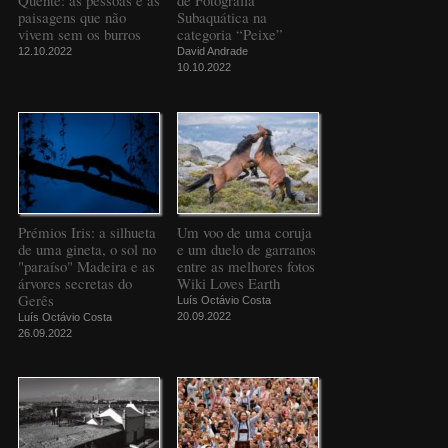
Quente: as pessoas e as
de Fotografia
paisagens que não
Subaquática na
vivem sem os burros
categoria “Peixe”
12.10.2022
David Andrade
10.10.2022
Prémios Iris: a silhueta
Um voo de uma coruja
de uma gineta, o sol no
e um duelo de garranos
"paraíso" Madeira e as
entre as melhores fotos
árvores secretas do
Wiki Loves Earth
Gerês
Luís Octávio Costa
20.09.2022
Luís Octávio Costa
26.09.2022