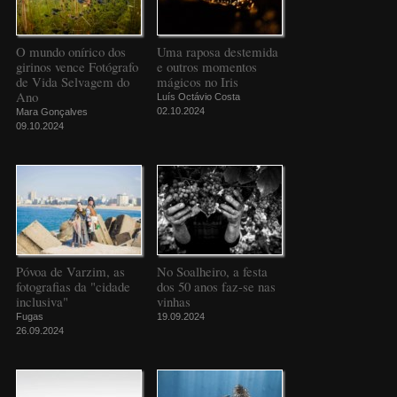
O mundo onírico dos
Uma raposa destemida
girinos vence Fotógrafo
e outros momentos
de Vida Selvagem do
mágicos no Iris
Ano
Luís Octávio Costa
02.10.2024
Mara Gonçalves
09.10.2024
Póvoa de Varzim, as
No Soalheiro, a festa
fotografias da "cidade
dos 50 anos faz-se nas
inclusiva"
vinhas
Fugas
19.09.2024
26.09.2024