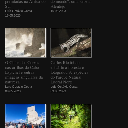
premiadas na África do
do mundo", uma sabe a
Sul
Alentejo
Luís Octávio Costa
16.05.2023
18.05.2023
O Clube dos Corvos
Carlos Rio foi do
nas arribas do Cabo
estuário à floresta e
Espichel e outras
fotografou 97 espécies
imagens singulares da
do Parque Natural
natureza
Litoral Norte
Luís Octávio Costa
Luís Octávio Costa
09.05.2023
09.05.2023