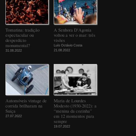
Tomatina: tradição
A Senhora D'Agonia
espectacular ou
voltou a ver o mar: três
desperdício
visões
monumental?
Luís Octávio Costa
21.08.2022
31.08.2022
Automóveis vintage de
Maria de Lourdes
corrida brilharam na
Modesto (1930-2022): a
Suíça
“menina da cozinha”
em 12 momentos para
27.07.2022
sempre
19.07.2022