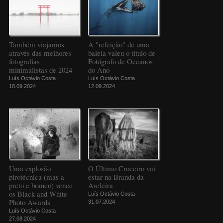
Também viajamos
A "refeição" de uma
através das melhores
baleia valeu o título de
fotografias
Fotógrafo de Oceanos
minimalistas de 2024
do Ano
Luís Octávio Costa
Luís Octávio Costa
18.09.2024
12.09.2024
Uma explosão
O Último Croceiro vai
pirotécnica (mas a
estar na Branda da
preto e branco) vence
Aveleira
os Black and White
Luís Octávio Costa
Photo Awards
31.07.2024
Luís Octávio Costa
27.08.2024