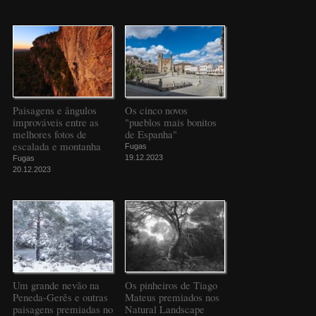
Paisagens e ângulos
Os cinco novos
improváveis entre as
"pueblos mais bonitos
melhores fotos de
de Espanha"
escalada e montanha
Fugas
19.12.2023
Fugas
20.12.2023
Um grande nevão na
Os pinheiros de Tiago
Peneda-Gerês e outras
Mateus premiados nos
paisagens premiadas no
Natural Landscape