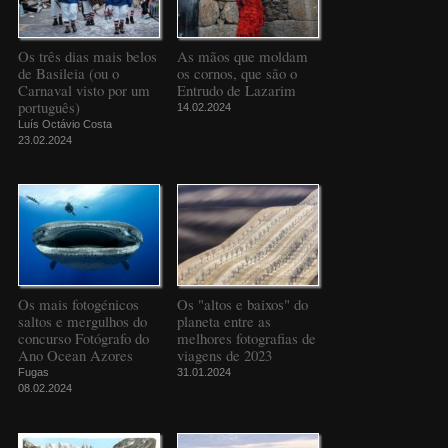
Os três dias mais belos
As mãos que moldam
de Basileia (ou o
os cornos, que são o
Carnaval visto por um
Entrudo de Lazarim
português)
14.02.2024
Luís Octávio Costa
23.02.2024
Os mais fotogénicos
Os "altos e baixos" do
saltos e mergulhos do
planeta entre as
concurso Fotógrafo do
melhores fotografias de
Ano Ocean Azores
viagens de 2023
Fugas
31.01.2024
08.02.2024