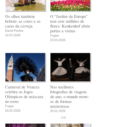
Os olhos também
O "Jardim da Europa"
bebem: as cores e as
tem sete milhões de
caras da cerveja
flores: Keukenhof abriu
portas a visitas
David Pontes
10.07.2026
Fugas
23.03.2026
Carnaval de Veneza
Nas melhores
celebra os Jogos
fotografias de viagens
Olímpicos de máscara
do ano, o mundo move-
no rosto
se de formas
misteriosas
Fugas
03.02.2026
26.01.2026
PUB
PUB