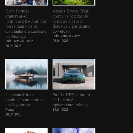
E em Portugal
Azores Bravos Trail:
ergueram-se
correr as belezas da
<em>castells</em>: as
Terceira a cruzar
torres humanas da
florestas e por dentro
Catalunha em Lisboa e
do vulcão
no Alentejo
Luís Octávio Costa
26.04.2023
Luís Octávio Costa
26.04.2023
Um santuário de
Pu+Ra HPE, o futuro
meditação no meio de
da Lancia é
um lago imóvel
tipicamente italiano
Fugas
14.04.2023
18.04.2023