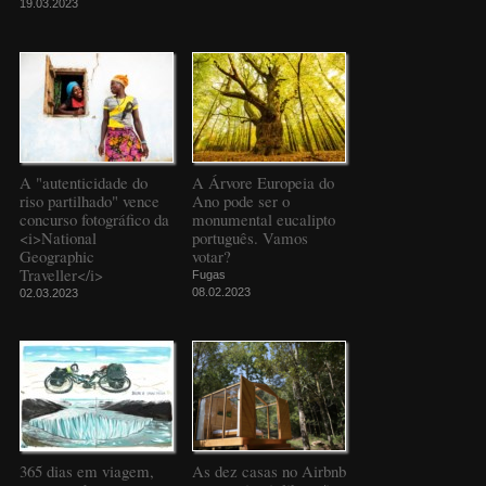
19.03.2023
A "autenticidade do
A Árvore Europeia do
riso partilhado" vence
Ano pode ser o
concurso fotográfico da
monumental eucalipto
<i>National
português. Vamos
Geographic
votar?
Traveller</i>
Fugas
08.02.2023
02.03.2023
365 dias em viagem,
As dez casas no Airbnb