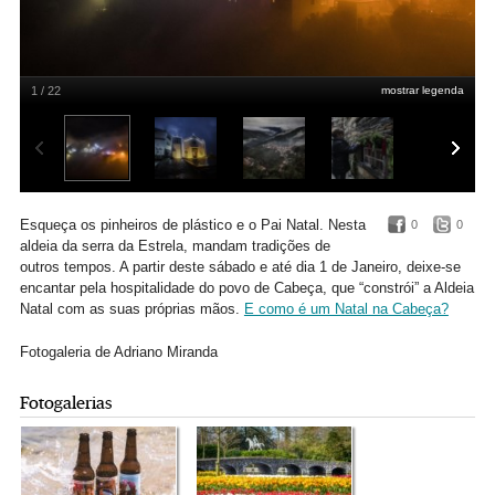
1 / 22
mostrar legenda
Cabeça, Aldeia de Natal: aqui já com as iluminações, fotografadas em edições
anteriores
Adriano Miranda
Esqueça os pinheiros de plástico e o Pai Natal. Nesta
0
0
aldeia da serra da Estrela, mandam tradições de
outros tempos. A partir deste sábado e até dia 1 de Janeiro, deixe-se
encantar pela hospitalidade do povo de Cabeça, que “constrói” a Aldeia
Natal com as suas próprias mãos.
E como é um Natal na Cabeça?
Fotogaleria de Adriano Miranda
Fotogalerias