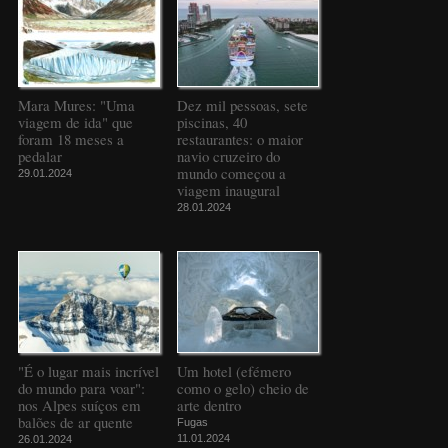
Mara Mures: "Uma
Dez mil pessoas, sete
viagem de ida" que
piscinas, 40
foram 18 meses a
restaurantes: o maior
pedalar
navio cruzeiro do
mundo começou a
29.01.2024
viagem inaugural
28.01.2024
"É o lugar mais incrível
Um hotel (efémero
do mundo para voar":
como o gelo) cheio de
nos Alpes suíços em
arte dentro
balões de ar quente
Fugas
11.01.2024
26.01.2024