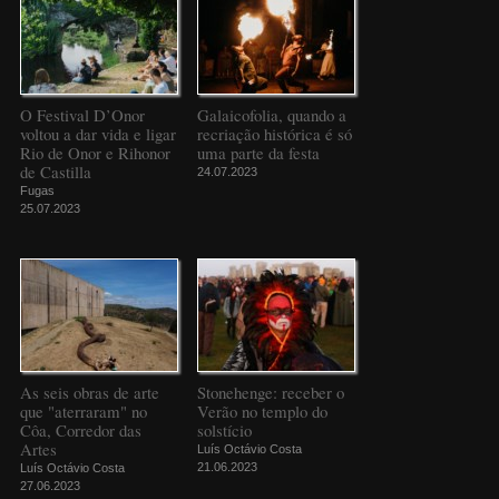
O Festival D’Onor
Galaicofolia, quando a
voltou a dar vida e ligar
recriação histórica é só
Rio de Onor e Rihonor
uma parte da festa
de Castilla
24.07.2023
Fugas
25.07.2023
As seis obras de arte
Stonehenge: receber o
que "aterraram" no
Verão no templo do
Côa, Corredor das
solstício
Artes
Luís Octávio Costa
21.06.2023
Luís Octávio Costa
27.06.2023