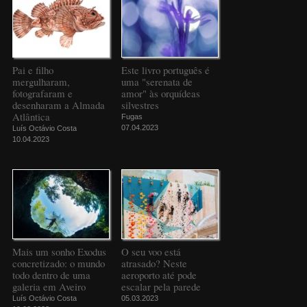
Pai e filho
Este livro português é
mergulharam,
uma "serenata de
fotografaram e
amor" às orquídeas
desenharam a Almada
silvestres
Atlântica
Fugas
07.04.2023
Luís Octávio Costa
10.04.2023
Mais um sonho Exodus
O seu voo está
concretizado: o mundo
atrasado? Neste
todo dentro de uma
aeroporto até pode
galeria em Aveiro
escalar pela parede
Luís Octávio Costa
05.03.2023