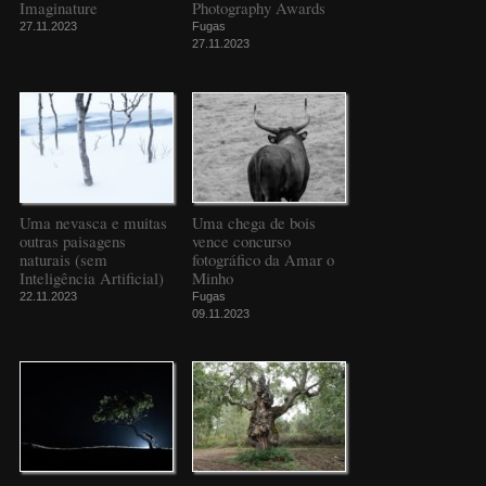
Imaginature
Photography Awards
27.11.2023
Fugas
27.11.2023
Uma nevasca e muitas
Uma chega de bois
outras paisagens
vence concurso
naturais (sem
fotográfico da Amar o
Inteligência Artificial)
Minho
22.11.2023
Fugas
09.11.2023