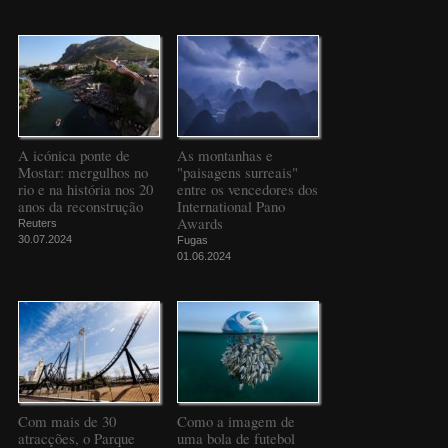
A icónica ponte de
As montanhas e
Mostar: mergulhos no
"paisagens surreais"
rio e na história nos 20
entre os vencedores dos
anos da reconstrução
International Pano
Awards
Reuters
30.07.2024
Fugas
01.06.2024
Com mais de 30
Como a imagem de
atracções, o Parque
uma bola de futebol