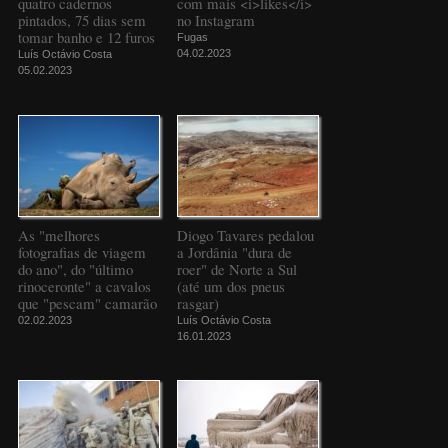
quatro cadernos
com mais <i>likes</i>
pintados, 75 dias sem
no Instagram
tomar banho e 12 furos
Fugas
04.02.2023
Luís Octávio Costa
05.02.2023
As "melhores
Diogo Tavares pedalou
fotografias de viagem
a Jordânia "dura de
do ano", do "último
roer" de Norte a Sul
rinoceronte" a cavalos
(até um dos pneus
que "pescam" camarão
rasgar)
02.02.2023
Luís Octávio Costa
16.01.2023