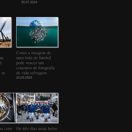
30.07.2024
Como a imagem de
que
uma bola de futebol
d
pode vencer um
concurso de fotografia
 os
de vida selvagem
25.03.2024
ma com
Os três dias mais belos