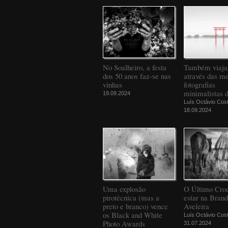
No Soalheiro, a festa
Também viaj
dos 50 anos faz-se nas
através das m
vinhas
fotografias
minimalistas 
19.09.2024
Luís Octávio Cos
18.09.2024
Uma explosão
O Último Croc
pirotécnica (mas a
estar na Bran
preto e branco) vence
Aveleira
os Black and White
Luís Octávio Cos
Photo Awards
31.07.2024