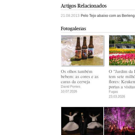
Artigos Relacionados
21.08.2013
Pelo Tejo abaixo com as Berlenga
Fotogalerias
Os olhos também
O "Jardim da 
bebem: as cores e as
tem sete milh
caras da cerveja
flores: Keuken
portas a visita
David Pontes
10.07.2026
Fugas
23.03.2026