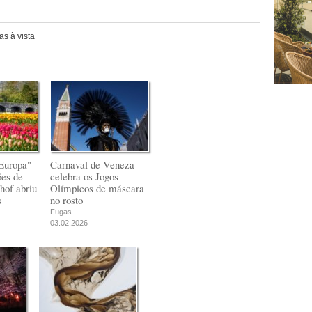
s à vista
Europa"
Carnaval de Veneza
ões de
celebra os Jogos
hof abriu
Olímpicos de máscara
s
no rosto
Fugas
03.02.2026