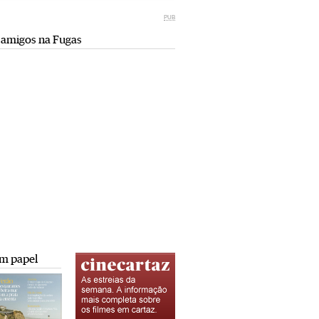
Miami retro (e sempre kitsch)
comunismo-capitalismo
PUB
Andreia Marques Pereira
Rui Barbosa Batista
 amigos na Fugas
Tiraspol: Misterioso beijo
Saïdia além da praia: da gruta do
comunismo-capitalismo
Camelo a Tafoughalt
Rui Barbosa Batista
Andreia Marques Pereira
A minha mais doce Transnístria
Rui Barbosa Batista
m papel