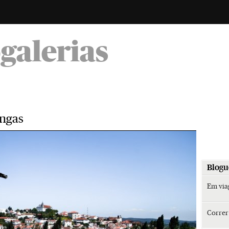
-
ogalerias
engas
Blogu
Em vi
Corre