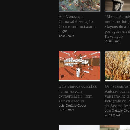
Em Veneza, o
"Menos é mais
Carnaval é sedução.
melhores fotog
Com e sem máscaras
viagens do an
português elei
Fugas
Revelação
18.02.2025
29.01.2025
Luís Simões desenhou
Os "sussurros
"uma viagem
Antonio Ferna
extraordinária" sem
valeram-lhe o 
sair da cadeira
Fotógrafo de 
do Ano no Ima
Luís Octávio Costa
05.12.2024
Luís Octávio Cos
20.11.2024