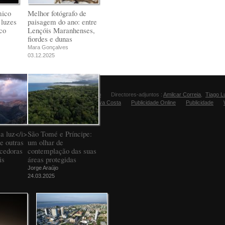
mico
Melhor fotógrafo de
 luzes
paisagem do ano: entre
co
Lençóis Maranhenses,
fiordes e dunas
Mara Gonçalves
03.12.2025
Director:
Manuel Carvalho
Directores-adjuntos :
Amilcar Correia
,
Tiago L
Editora Fugas:
Sandra Silva Costa
Publicidade Online
Publicidade
a luz</i>
São Tomé e Príncipe:
e outras
um olhar de
ncedoras
contemplação das suas
is
áreas protegidas
Jorge Araújo
24.03.2025