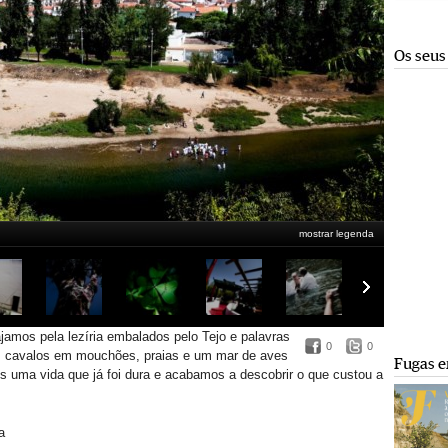
Os seus
mostrar legenda
jamos pela lezíria embalados pelo Tejo e palavras
0
0
, cavalos em mouchões, praias e um mar de aves
Fugas e
os uma vida que já foi dura e acabamos a descobrir o que custou a
a