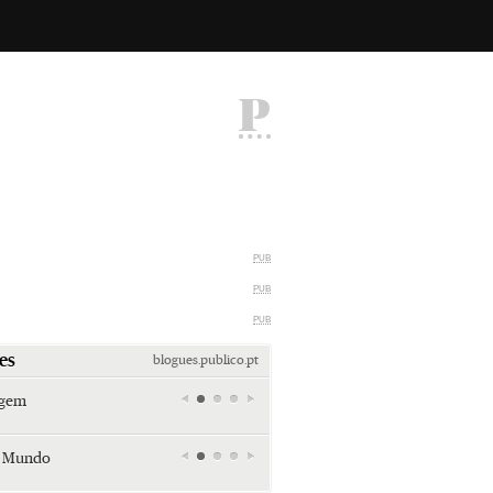
P
PUB
PUB
PUB
es
blogues.publico.pt
agem
Miami retro (e sempre kitsch)
Andreia Marques Pereira
r Mundo
Tiraspol: Misterioso beijo