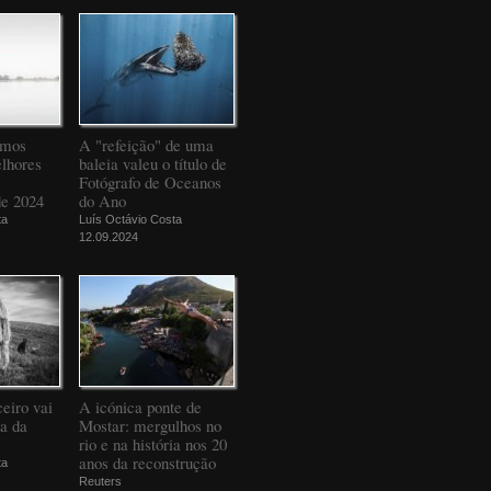
amos
A "refeição" de uma
elhores
baleia valeu o título de
Fotógrafo de Oceanos
de 2024
do Ano
ta
Luís Octávio Costa
12.09.2024
eiro vai
A icónica ponte de
da da
Mostar: mergulhos no
rio e na história nos 20
anos da reconstrução
ta
Reuters