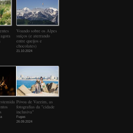
entes
Voando sobre os Alpes
 agora
suíços (e aterrando
a
entre queijos e
chocolates)
21.10.2024
estemida
Póvoa de Varzim, as
ntos
fotografias da "cidade
s
inclusiva"
ta
Fugas
26.09.2024