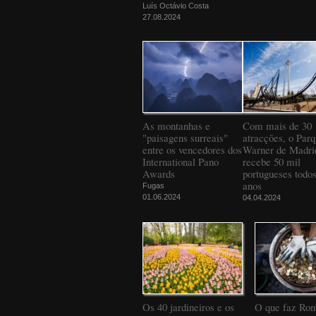
Luís Octávio Costa
27.08.2024
As montanhas e
Com mais de 30
"paisagens surreais"
atracções, o Par
entre os vencedores dos
Warner de Madri
International Pano
recebe 50 mil
Awards
portugueses todos
anos
Fugas
01.06.2024
04.04.2024
Os 40 jardineiros e os
O que faz Ro