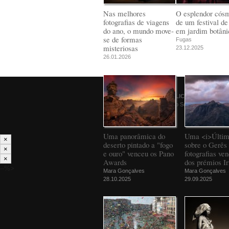
Nas melhores
O esplendor cós
fotografias de viagens
de um festival de
do ano, o mundo move-
em jardim botâni
se de formas
Fugas
misteriosas
23.12.2025
26.01.2026
© 2026
PÚBLICO
Comunicação Social SA
Uma panorâmica do
Uma <i>Últim
×
deserto pintado a "fogo
sobre o Gerês 
×
e ouro" venceu os Pano
fotografias ve
×
Awards
dos prémios Ir
--%>
Mara Gonçalves
Mara Gonçalves
28.10.2025
29.09.2025