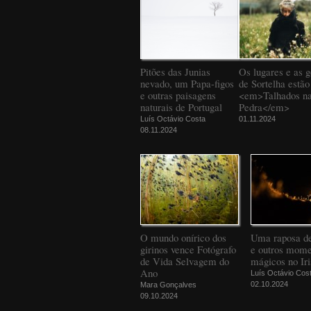
Pitões das Junias
Os lugares e as g
nevado, um Papa-figos
de Sortelha estão
e outras paisagens
<em>Talhados n
naturais de Portugal
Pedra</em>
Luís Octávio Costa
01.11.2024
08.11.2024
O mundo onírico dos
Uma raposa d
girinos vence Fotógrafo
e outros mome
de Vida Selvagem do
mágicos no Iri
Ano
Luís Octávio Cos
02.10.2024
Mara Gonçalves
09.10.2024