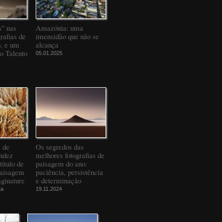
" nas
Amazónia: uma
rafias de
imensidão que não se
o, e um
alcança
to Talento
05.01.2025
" de
Os segredos das
ndez
melhores fotografias de
título de
paisagem do ano:
Paisagem
paciência, persistência
ginature
e determinação
ta
19.11.2024