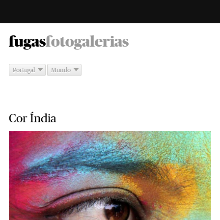
-
fugas
fotogalerias
Portugal
Mundo
Cor Índia