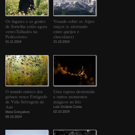
Os lugares e as gentes
Voando sobre os Alpes
de Sortelha estão agora
suíços (e aterrando
<em>Talhados na
entre queijos e
Pedra</em>
chocolates)
01.11.2024
21.10.2024
O mundo onírico dos
Uma raposa destemida
girinos vence Fotógrafo
e outros momentos
de Vida Selvagem do
mágicos no Iris
Ano
Luís Octávio Costa
02.10.2024
Mara Gonçalves
09.10.2024