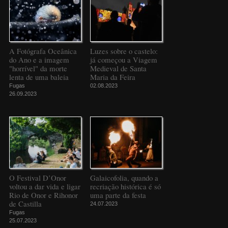
A Fotógrafa Oceânica
Luzes sobre o castelo:
do Ano e a imagem
já começou a Viagem
"horrível" da morte
Medieval de Santa
lenta de uma baleia
Maria da Feira
Fugas
02.08.2023
26.09.2023
O Festival D’Onor
Galaicofolia, quando a
voltou a dar vida e ligar
recriação histórica é só
Rio de Onor e Rihonor
uma parte da festa
de Castilla
24.07.2023
Fugas
25.07.2023