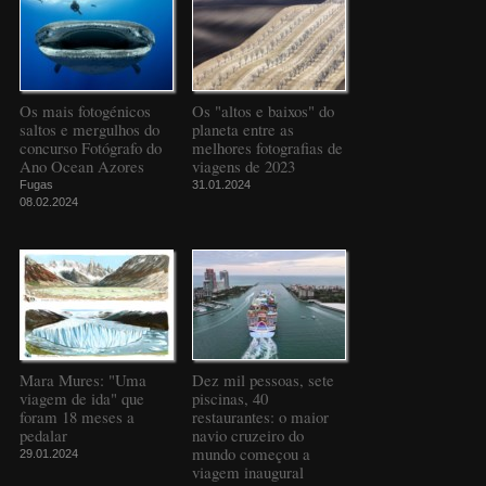
Os mais fotogénicos
Os "altos e baixos" do
saltos e mergulhos do
planeta entre as
concurso Fotógrafo do
melhores fotografias de
Ano Ocean Azores
viagens de 2023
Fugas
31.01.2024
08.02.2024
Mara Mures: "Uma
Dez mil pessoas, sete
viagem de ida" que
piscinas, 40
foram 18 meses a
restaurantes: o maior
pedalar
navio cruzeiro do
mundo começou a
29.01.2024
viagem inaugural