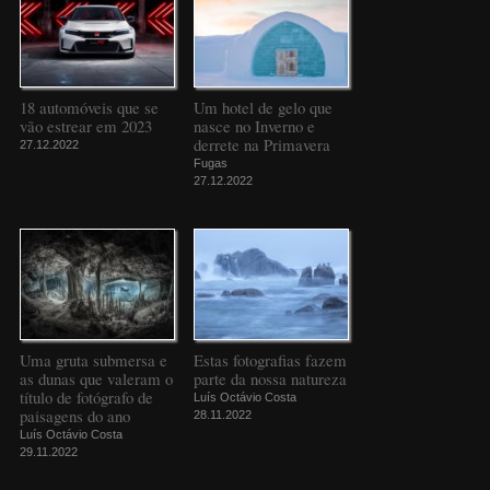
18 automóveis que se
Um hotel de gelo que
vão estrear em 2023
nasce no Inverno e
derrete na Primavera
27.12.2022
Fugas
27.12.2022
Uma gruta submersa e
Estas fotografias fazem
as dunas que valeram o
parte da nossa natureza
título de fotógrafo de
Luís Octávio Costa
paisagens do ano
28.11.2022
Luís Octávio Costa
29.11.2022