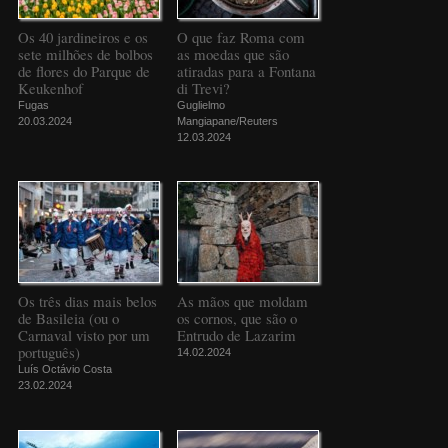
Os 40 jardineiros e os
O que faz Roma com
sete milhões de bolbos
as moedas que são
de flores do Parque de
atiradas para a Fontana
Keukenhof
di Trevi?
Fugas
Guglielmo
20.03.2024
Mangiapane/Reuters
12.03.2024
Os três dias mais belos
As mãos que moldam
de Basileia (ou o
os cornos, que são o
Carnaval visto por um
Entrudo de Lazarim
português)
14.02.2024
Luís Octávio Costa
23.02.2024