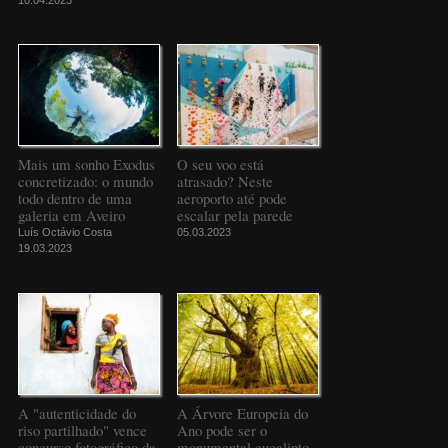
Mais um sonho Exodus
O seu voo está
concretizado: o mundo
atrasado? Neste
todo dentro de uma
aeroporto até pode
galeria em Aveiro
escalar pela parede
Luís Octávio Costa
05.03.2023
19.03.2023
A "autenticidade do
A Árvore Europeia do
riso partilhado" vence
Ano pode ser o
concurso fotográfico da
monumental eucalipto