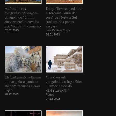
As "melhores
Diogo Tavares pedalou
fotografias de viagem
a Jordânia "dura de
do ano", do "último
roer" de Norte a Sul
rinoceronte" a cavalos
(até um dos pneus
que "pescam" camarão
rasgar)
02.02.2023
Luís Octávio Costa
16.01.2023
Els Enfarinats voltaram
O restaurante
a lutar pela espanhola
congelado do lago Erie:
Ibi com farinhas e ovos
"Parece saído do
<i>Frozen</i>"
Fugas
28.12.2022
Fugas
27.12.2022