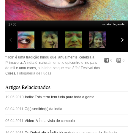
1 / 36
mostrar legenda
Ajay Verma/Reuters
"Holi" é uma tradição hindu que, anualmente, celebra a
0
0
Primavera. A Índia é, naturalmente, o epicentro e, no país
de mil e uma cores, sublinhe-se que este é "o" Festival das
Cores.
Fotogaleria de Fugas
Artigos Relacionados
19.06.2010
Índia: Esta terra tem tudo para toda a gente
08.04.2011
O(s) sentido(s) da Índia
06.04.2011
Vídeo: A Índia vista de comboio
16.04.2011
Do Dubai até à Índia há mais do que um mar de distância