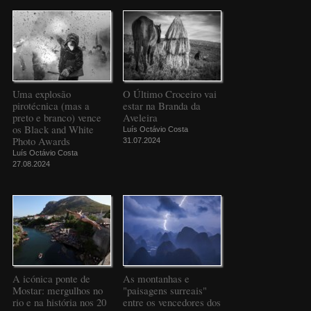
Uma explosão
O Último Croceiro vai
pirotécnica (mas a
estar na Branda da
preto e branco) vence
Aveleira
os Black and White
Luís Octávio Costa
Photo Awards
31.07.2024
Luís Octávio Costa
27.08.2024
A icónica ponte de
As montanhas e
Mostar: mergulhos no
"paisagens surreais"
rio e na história nos 20
entre os vencedores dos