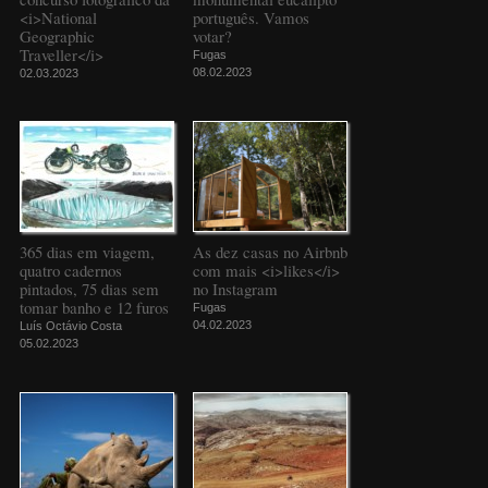
<i>National
português. Vamos
Geographic
votar?
Traveller</i>
Fugas
08.02.2023
02.03.2023
365 dias em viagem,
As dez casas no Airbnb
quatro cadernos
com mais <i>likes</i>
pintados, 75 dias sem
no Instagram
tomar banho e 12 furos
Fugas
04.02.2023
Luís Octávio Costa
05.02.2023