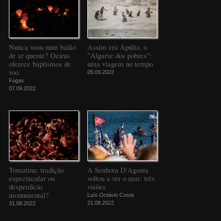
Nunca voou num balão
Assim era Apúlia, o
de ar quente? Oeiras
"Algarve dos pobres":
oferece baptismos de
uma viagem no tempo
voo
05.09.2022
Fugas
07.09.2022
Tomatina: tradição
A Senhora D'Agonia
espectacular ou
voltou a ver o mar: três
desperdício
visões
monumental?
Luís Octávio Costa
21.08.2022
31.08.2022