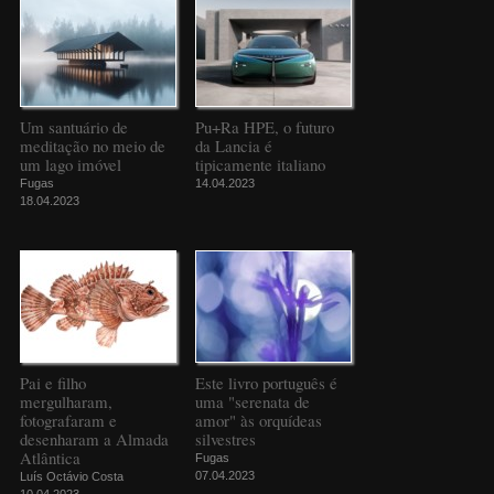
Um santuário de
Pu+Ra HPE, o futuro
meditação no meio de
da Lancia é
um lago imóvel
tipicamente italiano
Fugas
14.04.2023
18.04.2023
Pai e filho
Este livro português é
mergulharam,
uma "serenata de
fotografaram e
amor" às orquídeas
desenharam a Almada
silvestres
Atlântica
Fugas
07.04.2023
Luís Octávio Costa
10.04.2023