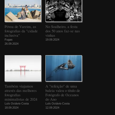
Póvoa de Varzim, as
No Soalheiro, a festa
fotografias da "cidade
dos 50 anos faz-se nas
inclusiva"
vinhas
Fugas
19.09.2024
26.09.2024
Também viajamos
A "refeição" de uma
através das melhores
baleia valeu o título de
fotografias
Fotógrafo de Oceanos
minimalistas de 2024
do Ano
Luís Octávio Costa
Luís Octávio Costa
18.09.2024
12.09.2024