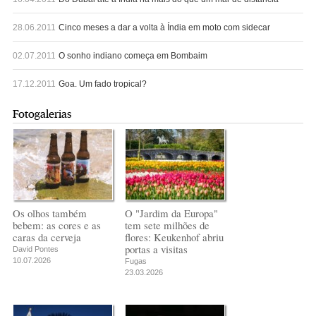
28.06.2011
Cinco meses a dar a volta à Índia em moto com sidecar
02.07.2011
O sonho indiano começa em Bombaim
17.12.2011
Goa. Um fado tropical?
Fotogalerias
Os olhos também
O "Jardim da Europa"
bebem: as cores e as
tem sete milhões de
caras da cerveja
flores: Keukenhof abriu
portas a visitas
David Pontes
10.07.2026
Fugas
23.03.2026