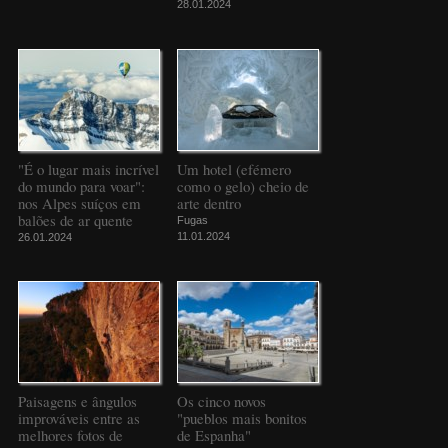
28.01.2024
"É o lugar mais incrível
Um hotel (efémero
do mundo para voar":
como o gelo) cheio de
nos Alpes suíços em
arte dentro
balões de ar quente
Fugas
11.01.2024
26.01.2024
Paisagens e ângulos
Os cinco novos
improváveis entre as
"pueblos mais bonitos
melhores fotos de
de Espanha"