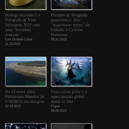
Biólogo marinho é o
Prémios de fotografia
Fotógrafo de Vida
panorâmica: Das
Selvagem 2023 com
"majestosas terras" da
uma "ferradura
Islândia à Caverna
dourada"
Fantasma
Luís Octávio Costa
09.10.2023
11.10.2023
Os 42 novos sítios
Uma calota polar e o
Património Mundial da
aquecimento global
UNESCO em imagens
numa só foto
02.10.2023
Fugas
26.09.2023