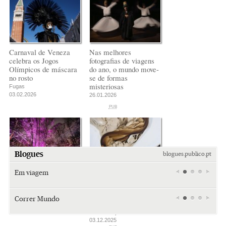
Carnaval de Veneza
Nas melhores
celebra os Jogos
fotografias de viagens
Olímpicos de máscara
do ano, o mundo move-
no rosto
se de formas
misteriosas
Fugas
03.02.2026
26.01.2026
PUB
PUB
PUB
Blogues
blogues.publico.pt
Em viagem
O esplendor cósmico
Melhor fotógrafo de
de um festival de luzes
paisagem do ano: entre
Miami
Miami
Saïdia
em jardim botânico
Lençóis Maranhenses,
retro (e
retro (e
além da
Correr Mundo
fiordes e dunas
Fugas
sempre
sempre
praia: da
23.12.2025
Mara Gonçalves
Tiraspol:
Tiraspol:
A minha
kitsch)
kitsch)
gruta do
03.12.2025
mais