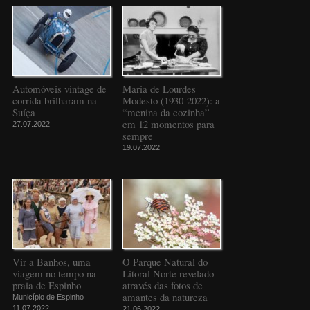
Automóveis vintage de
Maria de Lourdes
corrida brilharam na
Modesto (1930-2022): a
Suíça
“menina da cozinha”
em 12 momentos para
27.07.2022
sempre
19.07.2022
Vir a Banhos, uma
O Parque Natural do
viagem no tempo na
Litoral Norte revelado
praia de Espinho
através das fotos de
amantes da natureza
Município de Espinho
11.07.2022
21.06.2022