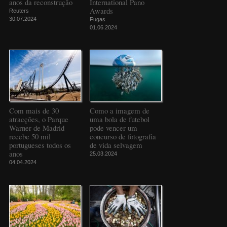
anos da reconstrução
International Pano
Awards
Reuters
30.07.2024
Fugas
01.06.2024
Com mais de 30
Como a imagem de
atracções, o Parque
uma bola de futebol
Warner de Madrid
pode vencer um
recebe 50 mil
concurso de fotografia
portugueses todos os
de vida selvagem
anos
25.03.2024
04.04.2024