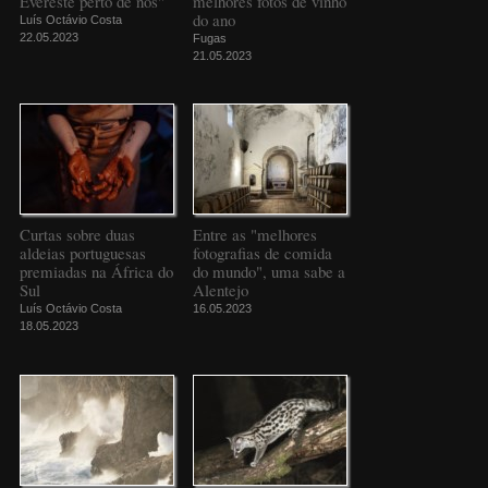
Evereste perto de nós"
melhores fotos de vinho
do ano
Luís Octávio Costa
22.05.2023
Fugas
21.05.2023
Curtas sobre duas
Entre as "melhores
aldeias portuguesas
fotografias de comida
premiadas na África do
do mundo", uma sabe a
Sul
Alentejo
Luís Octávio Costa
16.05.2023
18.05.2023