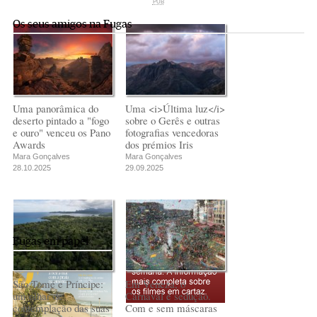
Camelo a Tafoughalt
Andreia Marques
Andreia Marques
PUB
doce
Pereira
Pereira
Andreia Marques
Os seus amigos na Fugas
Misterioso beijo
Misterioso beijo
Transnístria
Pereira
comunismo-
comunismo-
Rui Barbosa Batista
capitalismo
capitalismo
Rui Barbosa Batista
Rui Barbosa Batista
Uma panorâmica do
Uma <i>Última luz</i>
deserto pintado a "fogo
sobre o Gerês e outras
e ouro" venceu os Pano
fotografias vencedoras
Awards
dos prémios Iris
Mara Gonçalves
Mara Gonçalves
28.10.2025
29.09.2025
Fugas em papel
São Tomé e Príncipe:
Em Veneza, o
um olhar de
Carnaval é sedução.
contemplação das suas
Com e sem máscaras