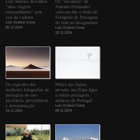
Luís Simões desenhou
Os "sussurros" de
"uma viagem
Antonio Fernandez
extraordinária" sem
valeram-lhe o título de
sair da cadeira
Fotógrafo de Paisagem
do Ano no Imaginature
Luís Octávio Costa
05.12.2024
Luís Octávio Costa
20.11.2024
Os segredos das
Pitões das Junias
melhores fotografias de
nevado, um Papa-figos
paisagem do ano:
e outras paisagens
paciência, persistência
naturais de Portugal
e determinação
Luís Octávio Costa
08.11.2024
19.11.2024