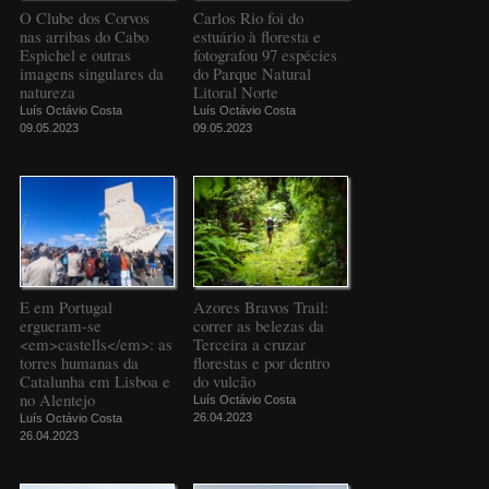
O Clube dos Corvos
Carlos Rio foi do
nas arribas do Cabo
estuário à floresta e
Espichel e outras
fotografou 97 espécies
imagens singulares da
do Parque Natural
natureza
Litoral Norte
Luís Octávio Costa
Luís Octávio Costa
09.05.2023
09.05.2023
E em Portugal
Azores Bravos Trail:
ergueram-se
correr as belezas da
<em>castells</em>: as
Terceira a cruzar
torres humanas da
florestas e por dentro
Catalunha em Lisboa e
do vulcão
no Alentejo
Luís Octávio Costa
26.04.2023
Luís Octávio Costa
26.04.2023