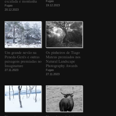
escalada e montanha
Fugas
19.12.2023
Fugas
20.12.2023
Um grande nevão na
Os pinheiros de Tiago
Peneda-Gerês e outras
Mateus premiados nos
paisagens premiadas no
Natural Landscape
Imaginature
Photography Awards
27.11.2023
Fugas
27.11.2023