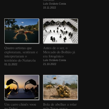
Luís Octávio Costa
15.11.2022
Quatro artistas que
Antes de o ser, o
exploraram, sentiram e
Mercado do Bolhão já
interpretaram o
era fotogénico
território do Naturcôa
Luís Octávio Costa
21.10.2022
01.11.2022
Um carro chinês voou
Bola de abelhas a rolar
no Dubai
pelo Texas vence