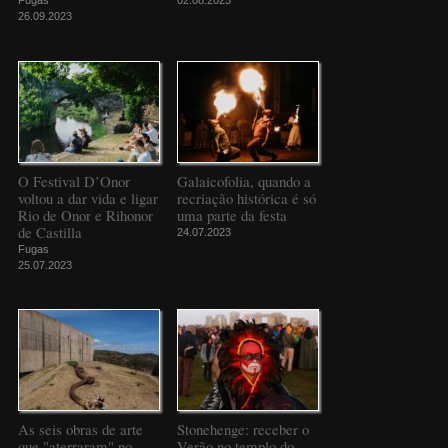
Fugas
02.08.2023
26.09.2023
O Festival D’Onor
Galaicofolia, quando a
voltou a dar vida e ligar
recriação histórica é só
Rio de Onor e Rihonor
uma parte da festa
de Castilla
24.07.2023
Fugas
25.07.2023
As seis obras de arte
Stonehenge: receber o
que "aterraram" no
Verão no templo do