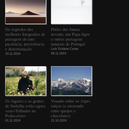
Os segredos das
Pitões das Junias
melhores fotografias de
nevado, um Papa-figos
paisagem do ano:
e outras paisagens
paciência, persistência
naturais de Portugal
e determinação
Luís Octávio Costa
08.11.2024
19.11.2024
Os lugares e as gentes
Voando sobre os Alpes
de Sortelha estão agora
suíços (e aterrando
<em>Talhados na
entre queijos e
Pedra</em>
chocolates)
01.11.2024
21.10.2024