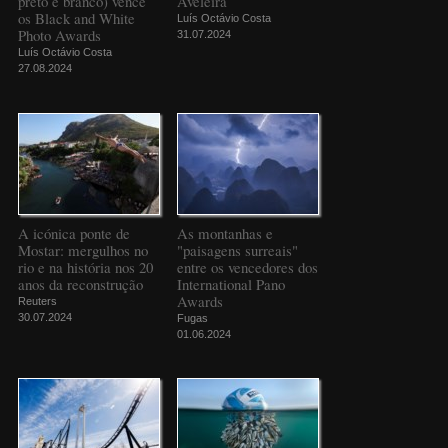
preto e branco) vence
Aveleira
os Black and White
Luís Octávio Costa
Photo Awards
31.07.2024
Luís Octávio Costa
27.08.2024
A icónica ponte de
As montanhas e
Mostar: mergulhos no
"paisagens surreais"
rio e na história nos 20
entre os vencedores dos
anos da reconstrução
International Pano
Awards
Reuters
30.07.2024
Fugas
01.06.2024