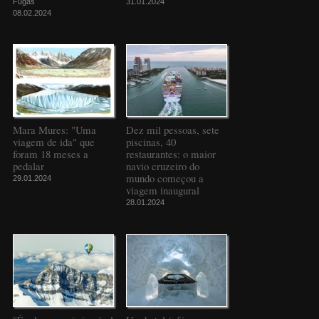
Fugas
31.01.2024
08.02.2024
Mara Mures: "Uma
Dez mil pessoas, sete
viagem de ida" que
piscinas, 40
foram 18 meses a
restaurantes: o maior
pedalar
navio cruzeiro do
mundo começou a
29.01.2024
viagem inaugural
28.01.2024