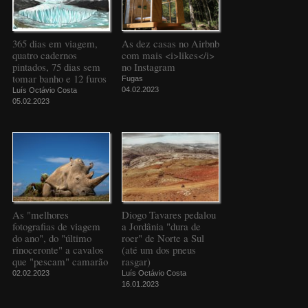
365 dias em viagem,
As dez casas no Airbnb
quatro cadernos
com mais <i>likes</i>
pintados, 75 dias sem
no Instagram
tomar banho e 12 furos
Fugas
04.02.2023
Luís Octávio Costa
05.02.2023
As "melhores
Diogo Tavares pedalou
fotografias de viagem
a Jordânia "dura de
do ano", do "último
roer" de Norte a Sul
rinoceronte" a cavalos
(até um dos pneus
que "pescam" camarão
rasgar)
02.02.2023
Luís Octávio Costa
16.01.2023