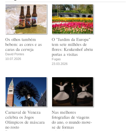
Os olhos também
O "Jardim da Europa"
bebem: as cores e as
tem sete milhões de
caras da cerveja
flores: Keukenhof abriu
portas a visitas
David Pontes
10.07.2026
Fugas
23.03.2026
Carnaval de Veneza
Nas melhores
celebra os Jogos
fotografias de viagens
Olímpicos de máscara
do ano, o mundo move-
no rosto
se de formas