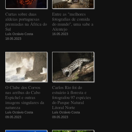
Curtas sobre duas
Entre as "melhores
aldeias portuguesas
fotografias de comida
premiadas na África do
do mundo", uma sabe a
Sul
Alentejo
Luís Octávio Costa
16.05.2023
18.05.2023
O Clube dos Corvos
Carlos Rio foi do
nas arribas do Cabo
estuário à floresta e
Espichel e outras
fotografou 97 espécies
imagens singulares da
do Parque Natural
natureza
Litoral Norte
Luís Octávio Costa
Luís Octávio Costa
09.05.2023
09.05.2023