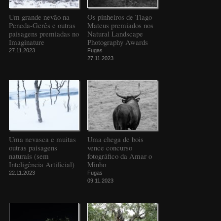
Um grande nevão na
Os pinheiros de Tiago
Peneda-Gerês e outras
Mateus premiados nos
paisagens premiadas no
Natural Landscape
Imaginature
Photography Awards
27.11.2023
Fugas
27.11.2023
Uma nevasca e muitas
Uma chega de bois
outras paisagens
vence concurso
naturais (sem
fotográfico da Amar o
Inteligência Artificial)
Minho
22.11.2023
Fugas
09.11.2023