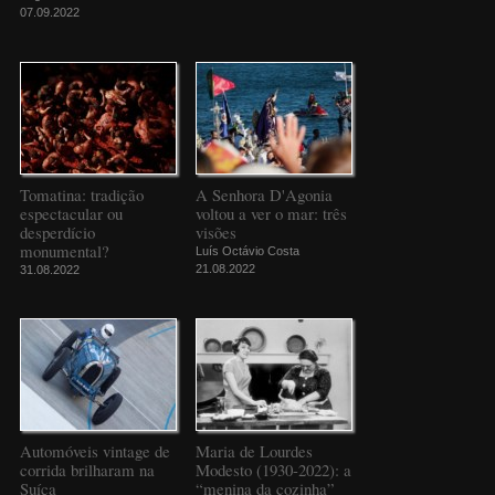
07.09.2022
Tomatina: tradição
A Senhora D'Agonia
espectacular ou
voltou a ver o mar: três
desperdício
visões
monumental?
Luís Octávio Costa
21.08.2022
31.08.2022
Automóveis vintage de
Maria de Lourdes
corrida brilharam na
Modesto (1930-2022): a
Suíça
“menina da cozinha”