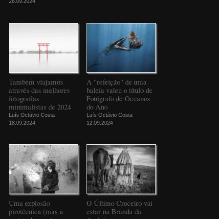
26.09.2024
Também viajamos
A "refeição" de uma
através das melhores
baleia valeu o título de
fotografias
Fotógrafo de Oceanos
minimalistas de 2024
do Ano
Luís Octávio Costa
Luís Octávio Costa
18.09.2024
12.09.2024
Uma explosão
O Último Croceiro vai
pirotécnica (mas a
estar na Branda da