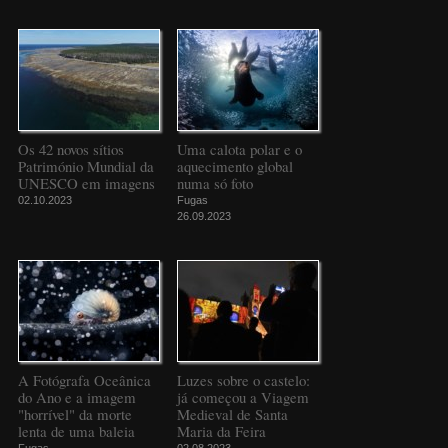
Os 42 novos sítios
Uma calota polar e o
Património Mundial da
aquecimento global
UNESCO em imagens
numa só foto
02.10.2023
Fugas
26.09.2023
A Fotógrafa Oceânica
Luzes sobre o castelo:
do Ano e a imagem
já começou a Viagem
"horrível" da morte
Medieval de Santa
lenta de uma baleia
Maria da Feira