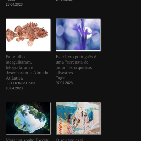
18.04.2023
Pai e filho
Este livro português é
mergulharam,
uma "serenata de
fotografaram e
amor" às orquídeas
desenharam a Almada
silvestres
Atlântica
Fugas
07.04.2023
Luís Octávio Costa
10.04.2023
Mais um sonho Exodus
O seu voo está