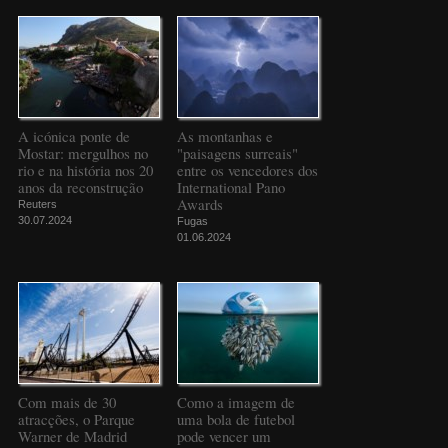
A icónica ponte de
As montanhas e
Mostar: mergulhos no
"paisagens surreais"
rio e na história nos 20
entre os vencedores dos
anos da reconstrução
International Pano
Awards
Reuters
30.07.2024
Fugas
01.06.2024
Com mais de 30
Como a imagem de
atracções, o Parque
uma bola de futebol
Warner de Madrid
pode vencer um