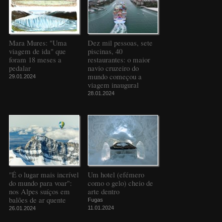
Mara Mures: "Uma
Dez mil pessoas, sete
viagem de ida" que
piscinas, 40
foram 18 meses a
restaurantes: o maior
pedalar
navio cruzeiro do
mundo começou a
29.01.2024
viagem inaugural
28.01.2024
"É o lugar mais incrível
Um hotel (efémero
do mundo para voar":
como o gelo) cheio de
nos Alpes suíços em
arte dentro
balões de ar quente
Fugas
11.01.2024
26.01.2024