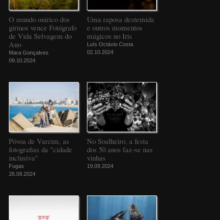
O mundo onírico dos
Uma raposa destemida
girinos vence Fotógrafo
e outros momentos
de Vida Selvagem do
mágicos no Iris
Ano
Luís Octávio Costa
02.10.2024
Mara Gonçalves
09.10.2024
Póvoa de Varzim, as
No Soalheiro, a festa
fotografias da "cidade
dos 50 anos faz-se nas
inclusiva"
vinhas
Fugas
19.09.2024
26.09.2024