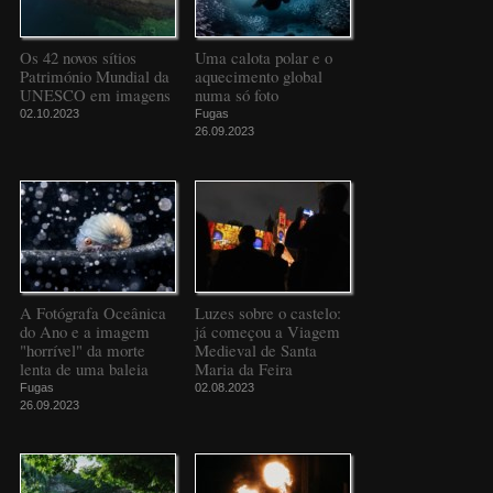
Os 42 novos sítios
Uma calota polar e o
Património Mundial da
aquecimento global
UNESCO em imagens
numa só foto
02.10.2023
Fugas
26.09.2023
A Fotógrafa Oceânica
Luzes sobre o castelo:
do Ano e a imagem
já começou a Viagem
"horrível" da morte
Medieval de Santa
lenta de uma baleia
Maria da Feira
Fugas
02.08.2023
26.09.2023