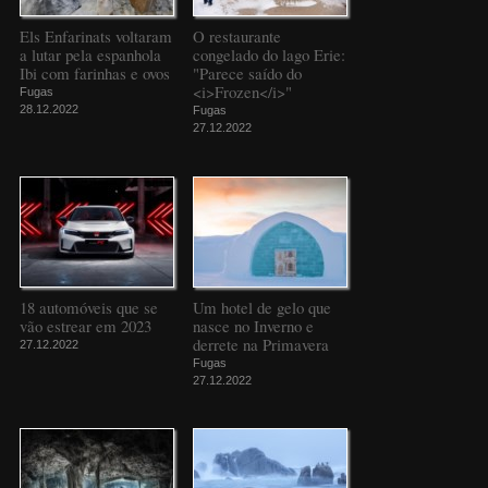
Els Enfarinats voltaram
O restaurante
a lutar pela espanhola
congelado do lago Erie:
Ibi com farinhas e ovos
"Parece saído do
<i>Frozen</i>"
Fugas
28.12.2022
Fugas
27.12.2022
18 automóveis que se
Um hotel de gelo que
vão estrear em 2023
nasce no Inverno e
derrete na Primavera
27.12.2022
Fugas
27.12.2022