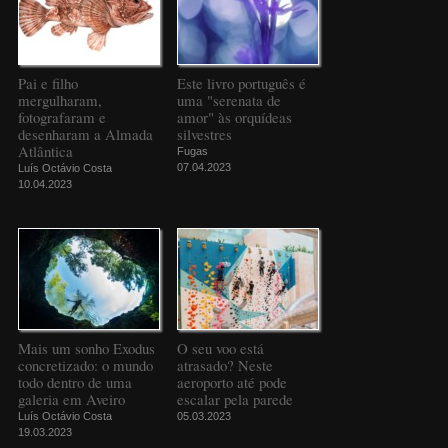
Pai e filho
Este livro português é
mergulharam,
uma "serenata de
fotografaram e
amor" às orquídeas
desenharam a Almada
silvestres
Atlântica
Fugas
07.04.2023
Luís Octávio Costa
10.04.2023
Mais um sonho Exodus
O seu voo está
concretizado: o mundo
atrasado? Neste
todo dentro de uma
aeroporto até pode
galeria em Aveiro
escalar pela parede
Luís Octávio Costa
05.03.2023
19.03.2023