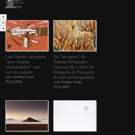
Revelação
29.01.2025
×
×
×
--%>
Luís Simões desenhou
Os "sussurros" de
"uma viagem
Antonio Fernandez
extraordinária" sem
valeram-lhe o título de
sair da cadeira
Fotógrafo de Paisagem
do Ano no Imaginature
Luís Octávio Costa
05.12.2024
Luís Octávio Costa
20.11.2024