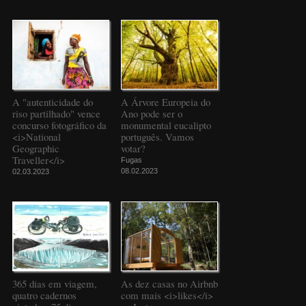
A "autenticidade do
A Árvore Europeia do
riso partilhado" vence
Ano pode ser o
concurso fotográfico da
monumental eucalipto
<i>National
português. Vamos
Geographic
votar?
Traveller</i>
Fugas
08.02.2023
02.03.2023
365 dias em viagem,
As dez casas no Airbnb
quatro cadernos
com mais <i>likes</i>