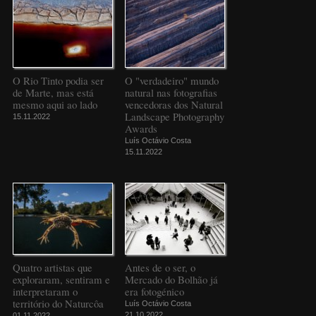
O Rio Tinto podia ser
O "verdadeiro" mundo
de Marte, mas está
natural nas fotografias
mesmo aqui ao lado
vencedoras dos Natural
Landscape Photography
15.11.2022
Awards
Luís Octávio Costa
15.11.2022
Quatro artistas que
Antes de o ser, o
exploraram, sentiram e
Mercado do Bolhão já
interpretaram o
era fotogénico
território do Naturcôa
Luís Octávio Costa
21.10.2022
01.11.2022