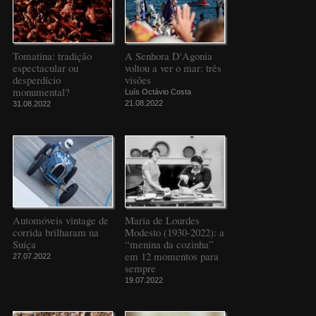
Tomatina: tradição
A Senhora D'Agonia
espectacular ou
voltou a ver o mar: três
desperdício
visões
monumental?
Luís Octávio Costa
21.08.2022
31.08.2022
Automóveis vintage de
Maria de Lourdes
corrida brilharam na
Modesto (1930-2022): a
Suíça
“menina da cozinha”
em 12 momentos para
27.07.2022
sempre
19.07.2022