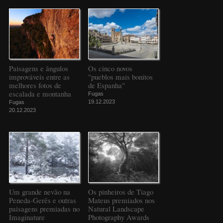
Paisagens e ângulos
Os cinco novos
improváveis entre as
"pueblos mais bonitos
melhores fotos de
de Espanha"
escalada e montanha
Fugas
19.12.2023
Fugas
20.12.2023
Um grande nevão na
Os pinheiros de Tiago
Peneda-Gerês e outras
Mateus premiados nos
paisagens premiadas no
Natural Landscape
Imaginature
Photography Awards