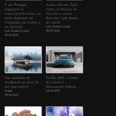
E em Portugal
Azores Bravos Trail:
ergueram-se
correr as belezas da
<em>castells</em>: as
Terceira a cruzar
torres humanas da
florestas e por dentro
Catalunha em Lisboa e
do vulcão
no Alentejo
Luís Octávio Costa
26.04.2023
Luís Octávio Costa
26.04.2023
Um santuário de
Pu+Ra HPE, o futuro
meditação no meio de
da Lancia é
um lago imóvel
tipicamente italiano
Fugas
14.04.2023
18.04.2023