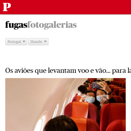
Público
Saltar
-
para
fugas
fotogalerias
o
conteúdo
Portugal
Mundo
Os aviões que levantam voo e vão... para