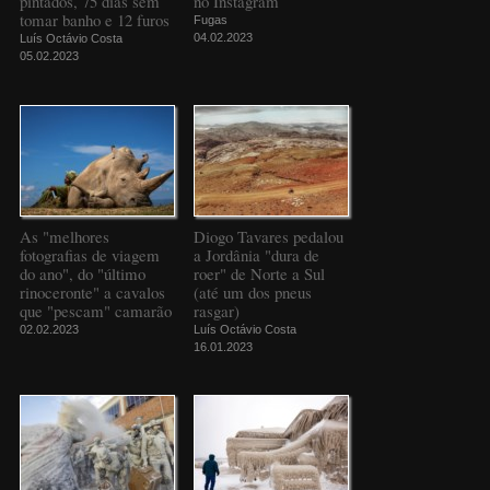
pintados, 75 dias sem
no Instagram
tomar banho e 12 furos
Fugas
04.02.2023
Luís Octávio Costa
05.02.2023
As "melhores
Diogo Tavares pedalou
fotografias de viagem
a Jordânia "dura de
do ano", do "último
roer" de Norte a Sul
rinoceronte" a cavalos
(até um dos pneus
que "pescam" camarão
rasgar)
02.02.2023
Luís Octávio Costa
16.01.2023