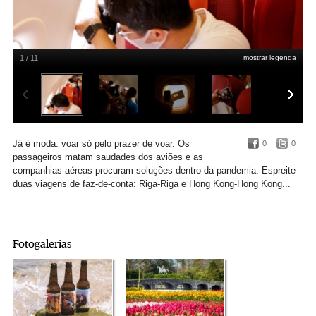
1 / 11
mostrar legenda
Hong Kong - Hong Kong, no dia 24, com a Hong Kong Airlines
Tyrone
Siu/Reuters
Já é moda: voar só pelo prazer de voar. Os
0
0
passageiros matam saudades dos aviões e as
companhias aéreas procuram soluções dentro da pandemia. Espreite
duas viagens de faz-de-conta: Riga-Riga e Hong Kong-Hong Kong...
Fotogalerias