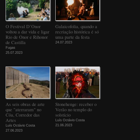
O Festival D’Onor
Galaicofolia, quando a
voltou a dar vida e ligar
recriação histórica é só
Rio de Onor e Rihonor
uma parte da festa
de Castilla
24.07.2023
Fugas
25.07.2023
As seis obras de arte
Stonehenge: receber o
que "aterraram" no
Verão no templo do
Côa, Corredor das
solstício
Artes
Luís Octávio Costa
21.06.2023
Luís Octávio Costa
27.06.2023