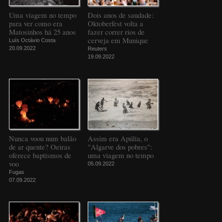
Uma viagem no tempo
Dois anos de saudade:
para ver como era
Oktoberfest volta a
Matosinhos há 25 anos
fazer correr rios de
cerveja em Munique
Luís Octávio Costa
20.09.2022
Reuters
19.09.2022
Nunca voou num balão
Assim era Apúlia, o
de ar quente? Oeiras
"Algarve dos pobres":
oferece baptismos de
uma viagem no tempo
voo
05.09.2022
Fugas
07.09.2022