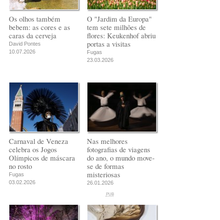
Os olhos também
O "Jardim da Europa"
bebem: as cores e as
tem sete milhões de
caras da cerveja
flores: Keukenhof abriu
portas a visitas
David Pontes
10.07.2026
Fugas
23.03.2026
Carnaval de Veneza
Nas melhores
celebra os Jogos
fotografias de viagens
Olímpicos de máscara
do ano, o mundo move-
no rosto
se de formas
misteriosas
Fugas
03.02.2026
26.01.2026
PUB
PUB