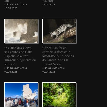
Sul
Alentejo
Luís Octávio Costa
16.05.2023
18.05.2023
O Clube dos Corvos
Carlos Rio foi do
nas arribas do Cabo
estuário à floresta e
Espichel e outras
fotografou 97 espécies
imagens singulares da
do Parque Natural
natureza
Litoral Norte
Luís Octávio Costa
Luís Octávio Costa
09.05.2023
09.05.2023