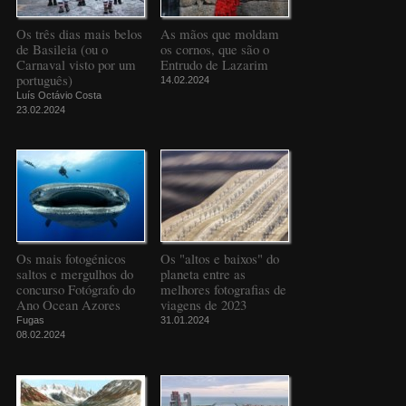
Os três dias mais belos
As mãos que moldam
de Basileia (ou o
os cornos, que são o
Carnaval visto por um
Entrudo de Lazarim
português)
14.02.2024
Luís Octávio Costa
23.02.2024
Os mais fotogénicos
Os "altos e baixos" do
saltos e mergulhos do
planeta entre as
concurso Fotógrafo do
melhores fotografias de
Ano Ocean Azores
viagens de 2023
Fugas
31.01.2024
08.02.2024