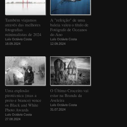
Também viajamos
A "refeição" de uma
através das melhores
baleia valeu o título de
fotografias
Fotógrafo de Oceanos
minimalistas de 2024
do Ano
Luís Octávio Costa
Luís Octávio Costa
18.09.2024
12.09.2024
Uma explosão
O Último Croceiro vai
pirotécnica (mas a
estar na Branda da
preto e branco) vence
Aveleira
os Black and White
Luís Octávio Costa
Photo Awards
31.07.2024
Luís Octávio Costa
27.08.2024