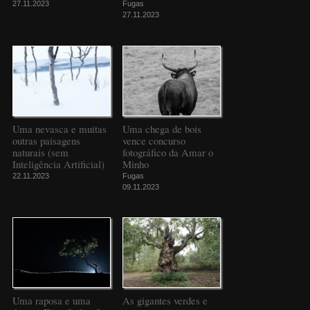
27.11.2023
Fugas
27.11.2023
Uma nevasca e muitas
Uma chega de bois
outras paisagens
vence concurso
naturais (sem
fotográfico da Amar o
Inteligência Artificial)
Minho
22.11.2023
Fugas
09.11.2023
Uma raposa e uma
As gigantes verdes e