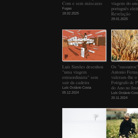
Com e sem máscaras
viagens do an
português elei
Fugas
Revelação
18.02.2025
29.01.2025
Luís Simões desenhou
Os "sussurros
"uma viagem
Antonio Ferna
extraordinária" sem
valeram-lhe o 
sair da cadeira
Fotógrafo de 
do Ano no Ima
Luís Octávio Costa
05.12.2024
Luís Octávio Cos
20.11.2024