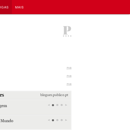
UGAS
MAIS
P
PUB
PUB
PUB
es
blogues.publico.pt
agem
Miami retro (e sempre kitsch)
Andreia Marques Pereira
r Mundo
Tiraspol: Misterioso beijo