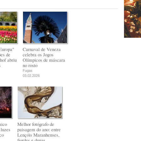
Europa"
Carnaval de Veneza
ões de
celebra os Jogos
hof abriu
Olímpicos de máscara
s
no rosto
Fugas
03.02.2026
mico
Melhor fotógrafo de
 luzes
paisagem do ano: entre
co
Lençóis Maranhenses,
fiordes e dunas