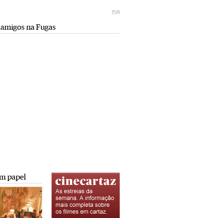
Miami retro (e sempre kitsch)
comunismo-capitalismo
PUB
Andreia Marques Pereira
Rui Barbosa Batista
 amigos na Fugas
Tiraspol: Misterioso beijo
Saïdia além da praia: da gruta do
comunismo-capitalismo
Camelo a Tafoughalt
Rui Barbosa Batista
Andreia Marques Pereira
A minha mais doce Transnístria
Rui Barbosa Batista
m papel