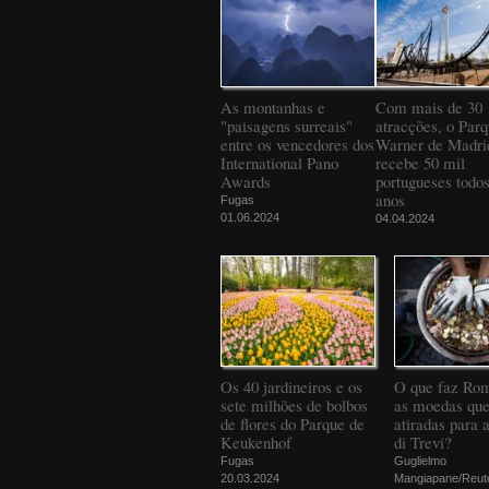
As montanhas e
Com mais de 30
"paisagens surreais"
atracções, o Par
entre os vencedores dos
Warner de Madri
International Pano
recebe 50 mil
Awards
portugueses todos
anos
Fugas
01.06.2024
04.04.2024
Os 40 jardineiros e os
O que faz Ro
sete milhões de bolbos
as moedas que
de flores do Parque de
atiradas para 
Keukenhof
di Trevi?
Fugas
Guglielmo
20.03.2024
Mangiapane/Reut