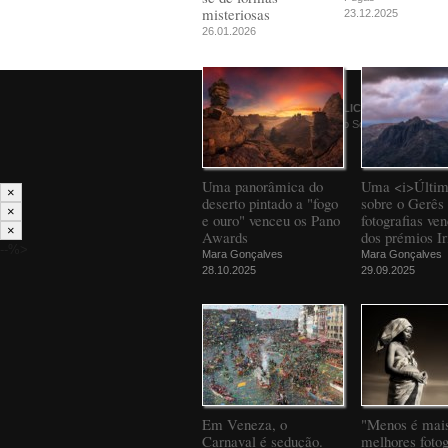
misteriosas
23.12.2025
26.01.2026
© 2026
PÚBLICO
Comunicação Social SA
Uma panorâmica do
Uma <i>Últim
×
deserto pintado a "fogo
sobre o Gerês 
×
e ouro" venceu os Pano
fotografias ve
×
Awards
dos prémios Ir
--%>
Mara Gonçalves
Mara Gonçalves
28.10.2025
29.09.2025
Em Veneza, o
"Menos é mais
Carnaval é sedução.
melhores fotog