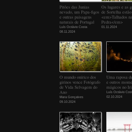
Pitões das Junias
Os lugares e as g
nevado, um Papa-figos
de Sortelha estão
e outras paisagens
<em>Talhados n
naturais de Portugal
Pedra</em>
Luís Octávio Costa
01.11.2024
08.11.2024
O mundo onírico dos
Uma raposa d
girinos vence Fotógrafo
e outros mome
de Vida Selvagem do
mágicos no Iri
Ano
Luís Octávio Cos
02.10.2024
Mara Gonçalves
09.10.2024