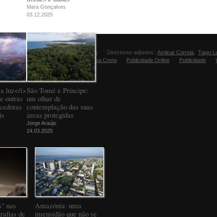
Mara Gonçalves
03.12.2025
Director:
Manuel Carvalho
Directores-adjuntos :
Amilcar Correia
,
Tiago L
Editora Fugas:
Sandra Silva Costa
Publicidade Online
Publicidade
a luz</i>
São Tomé e Príncipe:
e outras
um olhar de
ncedoras
contemplação das suas
is
áreas protegidas
Jorge Araújo
24.03.2025
" nas
Amazónia: uma
rafias de
imensidão que não se