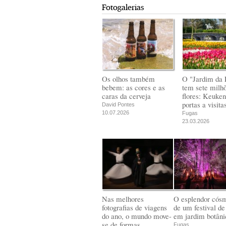
Fotogalerias
Os olhos também
O "Jardim da 
bebem: as cores e as
tem sete milh
caras da cerveja
flores: Keuken
portas a visita
David Pontes
10.07.2026
Fugas
23.03.2026
Nas melhores
O esplendor cós
fotografias de viagens
de um festival de
do ano, o mundo move-
em jardim botâni
se de formas
Fugas