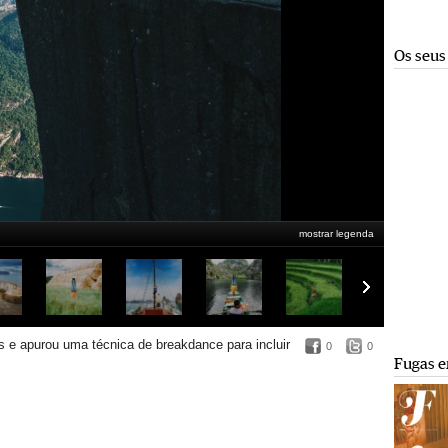
Os seus
mostrar legenda
s e apurou uma técnica de
breakdance para incluir
0
0
Fugas e