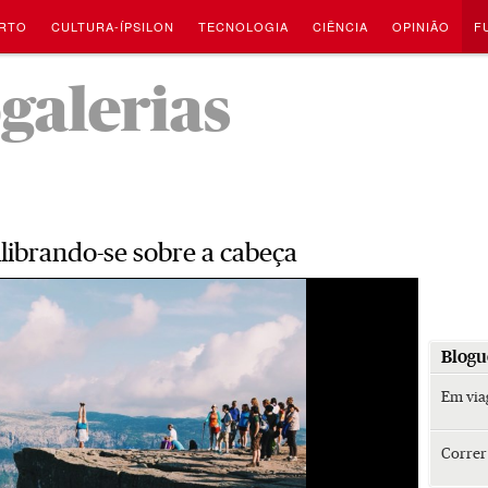
RTO
CULTURA-ÍPSILON
TECNOLOGIA
CIÊNCIA
OPINIÃO
F
-
ogalerias
librando-se sobre a cabeça
Blogu
Em vi
Corre