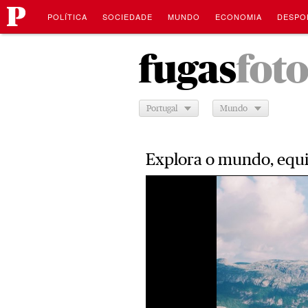
Público
Saltar
Navegação
para
POLÍTICA
SOCIEDADE
MUNDO
ECONOMIA
DESPO
o
conteúdo
Saltar
para
fugas
fot
o
conteúdo
Portugal
Mundo
Explora o mundo, equi