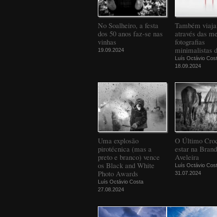
No Soalheiro, a festa
Também viaj
dos 50 anos faz-se nas
através das m
vinhas
fotografias
minimalistas 
19.09.2024
Luís Octávio Cos
18.09.2024
Uma explosão
O Último Croc
pirotécnica (mas a
estar na Bran
preto e branco) vence
Aveleira
os Black and White
Luís Octávio Cos
Photo Awards
31.07.2024
Luís Octávio Costa
27.08.2024