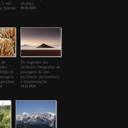
o, e um
alcança
to Talento
05.01.2025
" de
Os segredos das
ndez
melhores fotografias de
título de
paisagem do ano:
Paisagem
paciência, persistência
ginature
e determinação
ta
19.11.2024