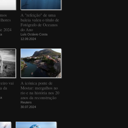
amos
A "refeição" de uma
elhores
baleia valeu o título de
Fotógrafo de Oceanos
de 2024
do Ano
ta
Luís Octávio Costa
12.09.2024
eiro vai
A icónica ponte de
da da
Mostar: mergulhos no
rio e na história nos 20
anos da reconstrução
ta
Reuters
30.07.2024