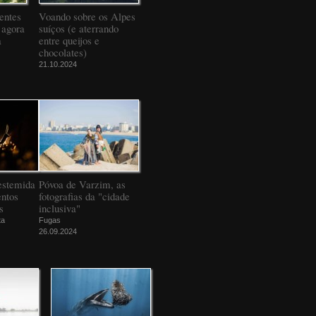
entes
Voando sobre os Alpes
 agora
suíços (e aterrando
a
entre queijos e
chocolates)
21.10.2024
estemida
Póvoa de Varzim, as
ntos
fotografias da "cidade
s
inclusiva"
ta
Fugas
26.09.2024