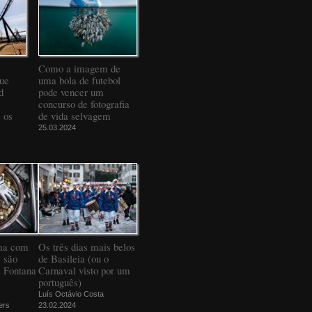
Como a imagem de
que
uma bola de futebol
d
pode vencer um
concurso de fotografia
 os
de vida selvagem
25.03.2024
ma com
Os três dias mais belos
 são
de Basileia (ou o
a Fontana
Carnaval visto por um
português)
Luís Octávio Costa
ers
23.02.2024