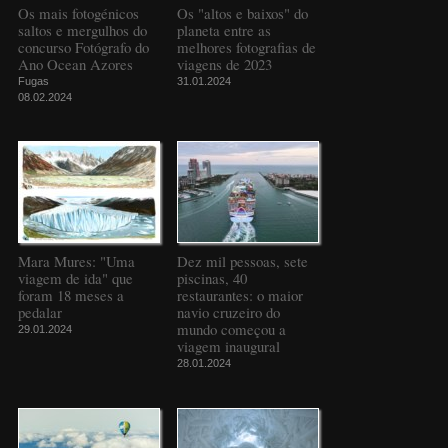
Os mais fotogénicos
Os "altos e baixos" do
saltos e mergulhos do
planeta entre as
concurso Fotógrafo do
melhores fotografias de
Ano Ocean Azores
viagens de 2023
Fugas
31.01.2024
08.02.2024
Mara Mures: "Uma
Dez mil pessoas, sete
viagem de ida" que
piscinas, 40
foram 18 meses a
restaurantes: o maior
pedalar
navio cruzeiro do
mundo começou a
29.01.2024
viagem inaugural
28.01.2024