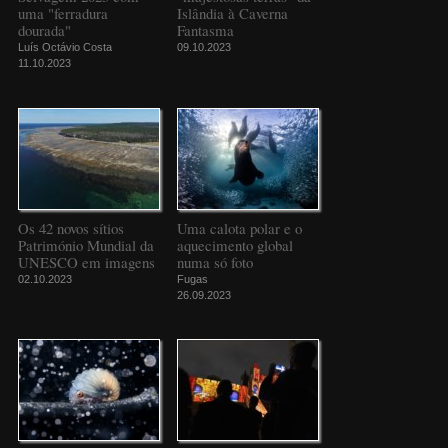
uma "ferradura
Islândia à Caverna
dourada"
Fantasma
Luís Octávio Costa
09.10.2023
11.10.2023
Os 42 novos sítios
Uma calota polar e o
Património Mundial da
aquecimento global
UNESCO em imagens
numa só foto
02.10.2023
Fugas
26.09.2023