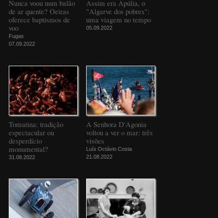
Nunca voou num balão
Assim era Apúlia, o
de ar quente? Oeiras
"Algarve dos pobres":
oferece baptismos de
uma viagem no tempo
voo
05.09.2022
Fugas
07.09.2022
Tomatina: tradição
A Senhora D'Agonia
espectacular ou
voltou a ver o mar: três
desperdício
visões
monumental?
Luís Octávio Costa
21.08.2022
31.08.2022