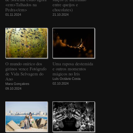
<em>Talhados na
entre queijos e
Pedra</em>
chocolates)
01.11.2024
21.10.2024
O mundo onírico dos
Uma raposa destemida
girinos vence Fotógrafo
e outros momentos
de Vida Selvagem do
mágicos no Iris
Ano
Luís Octávio Costa
02.10.2024
Mara Gonçalves
09.10.2024