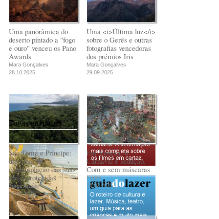
Rui Barbosa Batista
Rui Barbosa Batista
Uma panorâmica do
Uma <i>Última luz</i>
deserto pintado a "fogo
sobre o Gerês e outras
e ouro" venceu os Pano
fotografias vencedoras
Awards
dos prémios Iris
Mara Gonçalves
Mara Gonçalves
28.10.2025
29.09.2025
Fugas em papel
São Tomé e Príncipe:
Em Veneza, o
um olhar de
Carnaval é sedução.
contemplação das suas
Com e sem máscaras
áreas protegidas
Fugas
18.02.2025
Jorge Araújo
24.03.2025