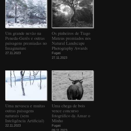
Um grande nevão na
Os pinheiros de Tiago
Peneda-Gerês e outras
Mateus premiados nos
paisagens premiadas no
Natural Landscape
Imaginature
Photography Awards
27.11.2023
Fugas
27.11.2023
Uma nevasca e muitas
Uma chega de bois
outras paisagens
vence concurso
naturais (sem
fotográfico da Amar o
Inteligência Artificial)
Minho
22.11.2023
Fugas
09.11.2023