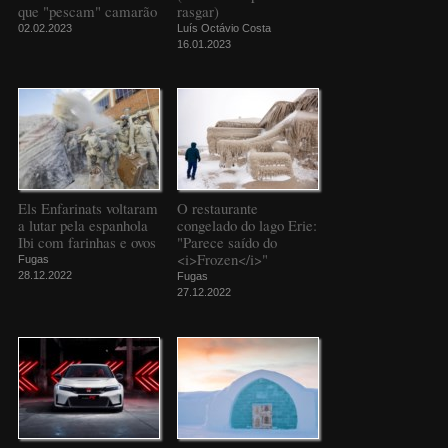
que "pescam" camarão
rasgar)
02.02.2023
Luís Octávio Costa
16.01.2023
Els Enfarinats voltaram
O restaurante
a lutar pela espanhola
congelado do lago Erie:
Ibi com farinhas e ovos
"Parece saído do
<i>Frozen</i>"
Fugas
28.12.2022
Fugas
27.12.2022