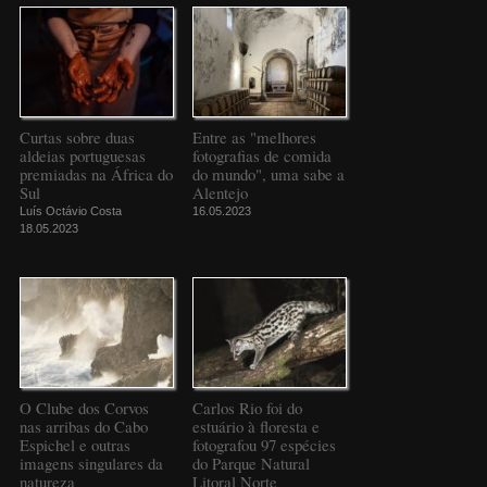
Curtas sobre duas
Entre as "melhores
aldeias portuguesas
fotografias de comida
premiadas na África do
do mundo", uma sabe a
Sul
Alentejo
Luís Octávio Costa
16.05.2023
18.05.2023
O Clube dos Corvos
Carlos Rio foi do
nas arribas do Cabo
estuário à floresta e
Espichel e outras
fotografou 97 espécies
imagens singulares da
do Parque Natural
natureza
Litoral Norte