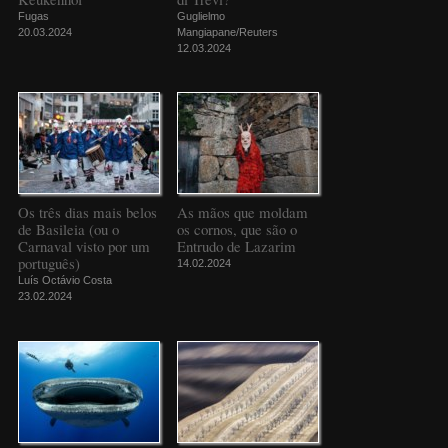
Fugas
Guglielmo
20.03.2024
Mangiapane/Reuters
12.03.2024
Os três dias mais belos
As mãos que moldam
de Basileia (ou o
os cornos, que são o
Carnaval visto por um
Entrudo de Lazarim
português)
14.02.2024
Luís Octávio Costa
23.02.2024