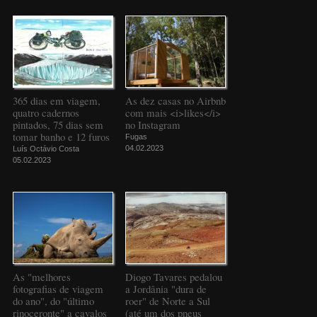
365 dias em viagem,
As dez casas no Airbnb
quatro cadernos
com mais <i>likes</i>
pintados, 75 dias sem
no Instagram
tomar banho e 12 furos
Fugas
04.02.2023
Luís Octávio Costa
05.02.2023
As "melhores
Diogo Tavares pedalou
fotografias de viagem
a Jordânia "dura de
do ano", do "último
roer" de Norte a Sul
rinoceronte" a cavalos
(até um dos pneus