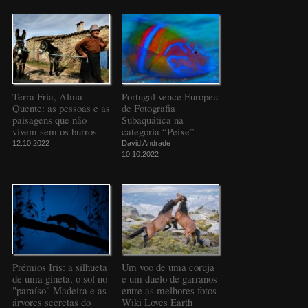
Terra Fria, Alma
Portugal vence Europeu
Quente: as pessoas e as
de Fotografia
paisagens que não
Subaquática na
vivem sem os burros
categoria “Peixe”
12.10.2022
David Andrade
10.10.2022
Prémios Iris: a silhueta
Um voo de uma coruja
de uma gineta, o sol no
e um duelo de garranos
"paraíso" Madeira e as
entre as melhores fotos
árvores secretas do
Wiki Loves Earth