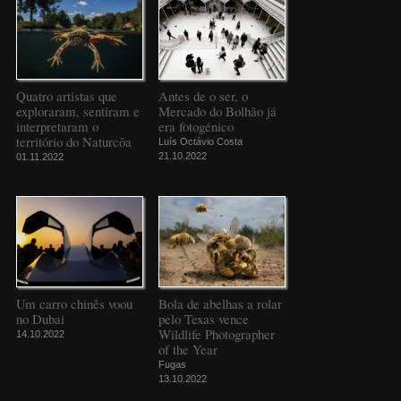
Quatro artistas que
Antes de o ser, o
exploraram, sentiram e
Mercado do Bolhão já
interpretaram o
era fotogénico
território do Naturcôa
Luís Octávio Costa
21.10.2022
01.11.2022
Um carro chinês voou
Bola de abelhas a rolar
no Dubai
pelo Texas vence
Wildlife Photographer
14.10.2022
of the Year
Fugas
13.10.2022