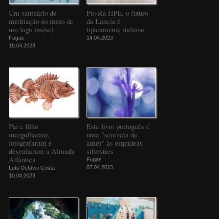
Um santuário de
Pu+Ra HPE, o futuro
meditação no meio de
da Lancia é
um lago imóvel
tipicamente italiano
Fugas
14.04.2023
18.04.2023
Pai e filho
Este livro português é
mergulharam,
uma "serenata de
fotografaram e
amor" às orquídeas
desenharam a Almada
silvestres
Atlântica
Fugas
07.04.2023
Luís Octávio Costa
10.04.2023