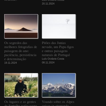
20.11.2024
Os segredos das
Pitões das Junias
melhores fotografias de
nevado, um Papa-figos
paisagem do ano:
e outras paisagens
paciência, persistência
naturais de Portugal
e determinação
Luís Octávio Costa
08.11.2024
19.11.2024
Os lugares e as gentes
Voando sobre os Alpes
de Sortelha estão agora
suíços (e aterrando