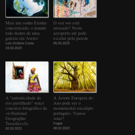
Mais um sonho Exodus
O seu voo está
concretizado: o mundo
atrasado? Neste
todo dentro de uma
aeroporto até pode
galeria em Aveiro
escalar pela parede
Luís Octávio Costa
05.03.2023
19.03.2023
A "autenticidade do
A Árvore Europeia do
riso partilhado" vence
Ano pode ser o
concurso fotográfico da
monumental eucalipto
<i>National
português. Vamos
Geographic
votar?
Traveller</i>
Fugas
08.02.2023
02.03.2023