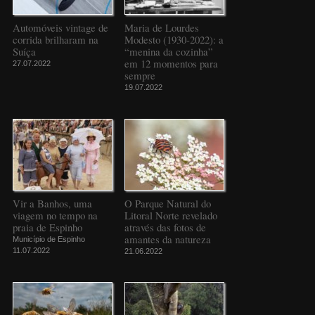
Automóveis vintage de
Maria de Lourdes
corrida brilharam na
Modesto (1930-2022): a
Suíça
“menina da cozinha”
em 12 momentos para
27.07.2022
sempre
19.07.2022
Vir a Banhos, uma
O Parque Natural do
viagem no tempo na
Litoral Norte revelado
praia de Espinho
através das fotos de
amantes da natureza
Município de Espinho
11.07.2022
21.06.2022