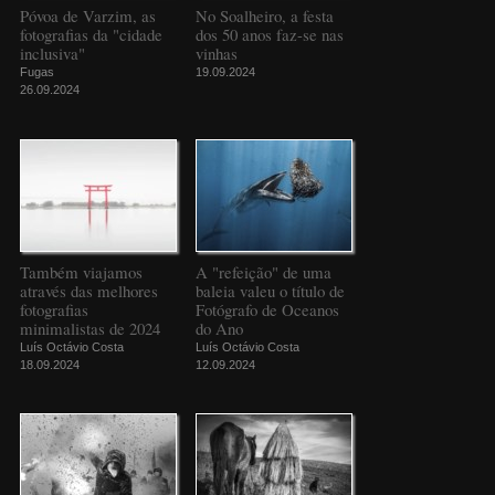
Póvoa de Varzim, as
No Soalheiro, a festa
fotografias da "cidade
dos 50 anos faz-se nas
inclusiva"
vinhas
Fugas
19.09.2024
26.09.2024
Também viajamos
A "refeição" de uma
através das melhores
baleia valeu o título de
fotografias
Fotógrafo de Oceanos
minimalistas de 2024
do Ano
Luís Octávio Costa
Luís Octávio Costa
18.09.2024
12.09.2024