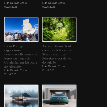
Luís Octávio Costa
Luís Octávio Costa
09.05.2023
09.05.2023
E em Portugal
Azores Bravos Trail:
ergueram-se
correr as belezas da
<em>castells</em>: as
Terceira a cruzar
torres humanas da
florestas e por dentro
Catalunha em Lisboa e
do vulcão
no Alentejo
Luís Octávio Costa
26.04.2023
Luís Octávio Costa
26.04.2023