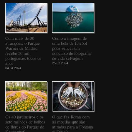
Com mais de 30
Como a imagem de
atracções, o Parque
uma bola de futebol
Warner de Madrid
pode vencer um
recebe 50 mil
concurso de fotografia
portugueses todos os
de vida selvagem
anos
25.03.2024
04.04.2024
Os 40 jardineiros e os
O que faz Roma com
sete milhões de bolbos
as moedas que são
de flores do Parque de
atiradas para a Fontana
Keukenhof
di Trevi?