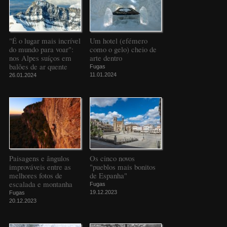
"É o lugar mais incrível
Um hotel (efémero
do mundo para voar":
como o gelo) cheio de
nos Alpes suíços em
arte dentro
balões de ar quente
Fugas
11.01.2024
26.01.2024
Paisagens e ângulos
Os cinco novos
improváveis entre as
"pueblos mais bonitos
melhores fotos de
de Espanha"
escalada e montanha
Fugas
19.12.2023
Fugas
20.12.2023