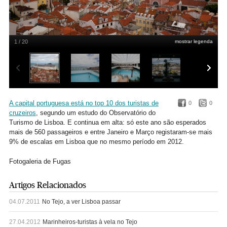
1 / 20
mostrar legenda
MSC Divina em Lisboa em Maio de 2012
Miguel Manso
A capital portuguesa está no top 10 dos turistas de
0
0
cruzeiros
, segundo um estudo do Observatório do
Turismo de Lisboa. E continua em alta: só este ano são esperados
mais de 560 passageiros e entre Janeiro e Março registaram-se mais
9% de escalas em Lisboa que no mesmo período em 2012.
Fotogaleria de Fugas
Artigos Relacionados
04.07.2011
No Tejo, a ver Lisboa passar
27.04.2012
Marinheiros-turistas à vela no Tejo