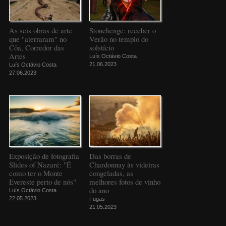
As seis obras de arte
Stonehenge: receber o
que "aterraram" no
Verão no templo do
Côa, Corredor das
solstício
Artes
Luís Octávio Costa
21.06.2023
Luís Octávio Costa
27.06.2023
Exposição de fotografia
Das borras de
Slides of Nazaré: "É
Chardonnay às videiras
como ter o Monte
congeladas, as
Evereste perto de nós"
melhores fotos de vinho
do ano
Luís Octávio Costa
22.05.2023
Fugas
21.05.2023