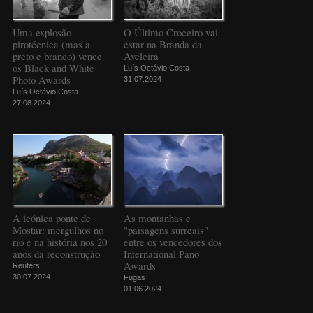
Uma explosão
O Último Croceiro vai
pirotécnica (mas a
estar na Branda da
preto e branco) vence
Aveleira
os Black and White
Luís Octávio Costa
Photo Awards
31.07.2024
Luís Octávio Costa
27.08.2024
A icónica ponte de
As montanhas e
Mostar: mergulhos no
"paisagens surreais"
rio e na história nos 20
entre os vencedores dos
anos da reconstrução
International Pano
Awards
Reuters
30.07.2024
Fugas
01.06.2024