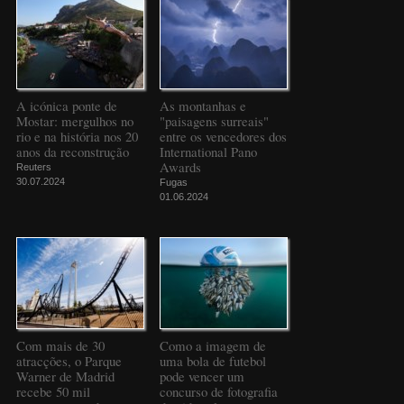
A icónica ponte de
As montanhas e
Mostar: mergulhos no
"paisagens surreais"
rio e na história nos 20
entre os vencedores dos
anos da reconstrução
International Pano
Awards
Reuters
30.07.2024
Fugas
01.06.2024
Com mais de 30
Como a imagem de
atracções, o Parque
uma bola de futebol
Warner de Madrid
pode vencer um
recebe 50 mil
concurso de fotografia