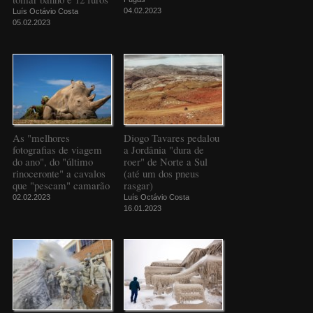
04.02.2023
Luís Octávio Costa
05.02.2023
As "melhores
Diogo Tavares pedalou
fotografias de viagem
a Jordânia "dura de
do ano", do "último
roer" de Norte a Sul
rinoceronte" a cavalos
(até um dos pneus
que "pescam" camarão
rasgar)
02.02.2023
Luís Octávio Costa
16.01.2023