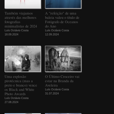
Também viajamos
A "refeição" de uma
através das melhores
baleia valeu o título de
fotografias
Fotógrafo de Oceanos
minimalistas de 2024
do Ano
Luís Octávio Costa
Luís Octávio Costa
18.09.2024
12.09.2024
Uma explosão
O Último Croceiro vai
pirotécnica (mas a
estar na Branda da
preto e branco) vence
Aveleira
os Black and White
Luís Octávio Costa
Photo Awards
31.07.2024
Luís Octávio Costa
27.08.2024