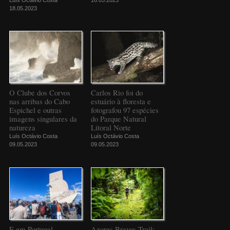
18.05.2023
O Clube dos Corvos
Carlos Rio foi do
nas arribas do Cabo
estuário à floresta e
Espichel e outras
fotografou 97 espécies
imagens singulares da
do Parque Natural
natureza
Litoral Norte
Luís Octávio Costa
Luís Octávio Costa
09.05.2023
09.05.2023
E em Portugal
Azores Bravos Trail: