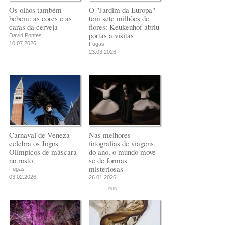
Os olhos também
O "Jardim da Europa"
bebem: as cores e as
tem sete milhões de
caras da cerveja
flores: Keukenhof abriu
portas a visitas
David Pontes
10.07.2026
Fugas
23.03.2026
Carnaval de Veneza
Nas melhores
celebra os Jogos
fotografias de viagens
Olímpicos de máscara
do ano, o mundo move-
no rosto
se de formas
misteriosas
Fugas
03.02.2026
26.01.2026
PUB
PUB
PUB