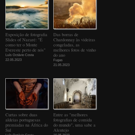
Exposição de fotografia
Das borras de
Slides of Nazaré: "É
Chardonnay às videiras
como ter o Monte
congeladas, as
Evereste perto de nós"
melhores fotos de vinho
do ano
Luís Octávio Costa
22.05.2023
Fugas
21.05.2023
Curtas sobre duas
Entre as "melhores
aldeias portuguesas
fotografias de comida
premiadas na África do
do mundo", uma sabe a
Sul
Alentejo
Luís Octávio Costa
16.05.2023