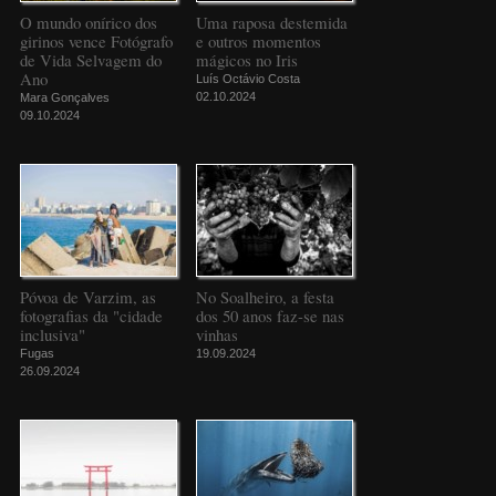
O mundo onírico dos
Uma raposa destemida
girinos vence Fotógrafo
e outros momentos
de Vida Selvagem do
mágicos no Iris
Ano
Luís Octávio Costa
02.10.2024
Mara Gonçalves
09.10.2024
Póvoa de Varzim, as
No Soalheiro, a festa
fotografias da "cidade
dos 50 anos faz-se nas
inclusiva"
vinhas
Fugas
19.09.2024
26.09.2024