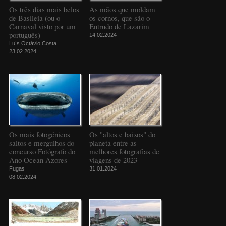
Os três dias mais belos
As mãos que moldam
de Basileia (ou o
os cornos, que são o
Carnaval visto por um
Entrudo de Lazarim
português)
14.02.2024
Luís Octávio Costa
23.02.2024
Os mais fotogénicos
Os "altos e baixos" do
saltos e mergulhos do
planeta entre as
concurso Fotógrafo do
melhores fotografias de
Ano Ocean Azores
viagens de 2023
Fugas
31.01.2024
08.02.2024