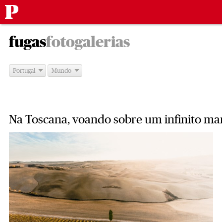
Público
Saltar
-
para
fugas
fotogalerias
o
conteúdo
Portugal
Mundo
Na Toscana, voando sobre um infinito ma