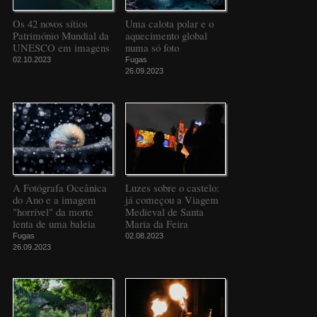
Os 42 novos sítios
Uma calota polar e o
Património Mundial da
aquecimento global
UNESCO em imagens
numa só foto
02.10.2023
Fugas
26.09.2023
A Fotógrafa Oceânica
Luzes sobre o castelo:
do Ano e a imagem
já começou a Viagem
"horrível" da morte
Medieval de Santa
lenta de uma baleia
Maria da Feira
Fugas
02.08.2023
26.09.2023