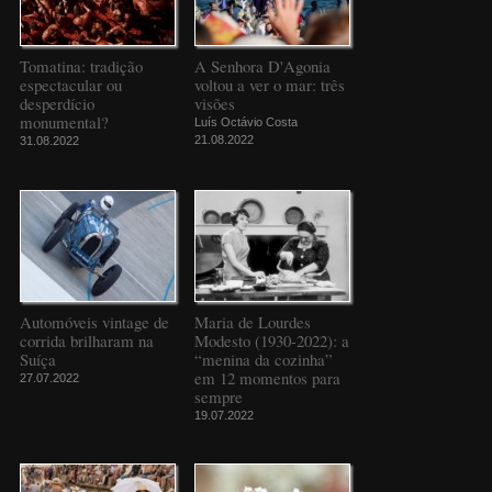
Tomatina: tradição
A Senhora D'Agonia
espectacular ou
voltou a ver o mar: três
desperdício
visões
monumental?
Luís Octávio Costa
21.08.2022
31.08.2022
Automóveis vintage de
Maria de Lourdes
corrida brilharam na
Modesto (1930-2022): a
Suíça
“menina da cozinha”
em 12 momentos para
27.07.2022
sempre
19.07.2022