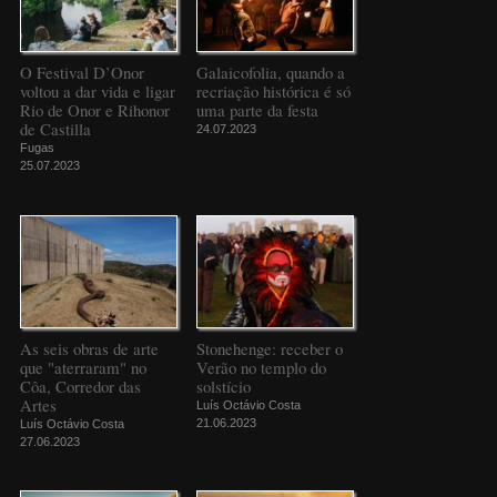
O Festival D’Onor
Galaicofolia, quando a
voltou a dar vida e ligar
recriação histórica é só
Rio de Onor e Rihonor
uma parte da festa
de Castilla
24.07.2023
Fugas
25.07.2023
As seis obras de arte
Stonehenge: receber o
que "aterraram" no
Verão no templo do
Côa, Corredor das
solstício
Artes
Luís Octávio Costa
21.06.2023
Luís Octávio Costa
27.06.2023