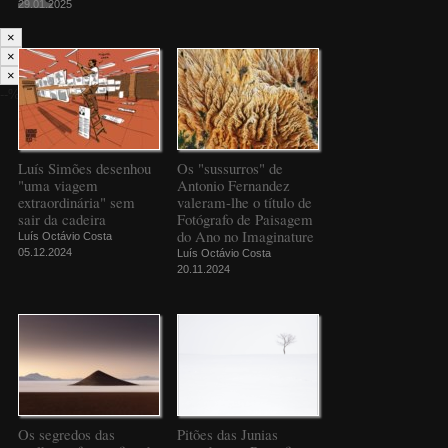
29.01.2025
×
×
×
--%>
Luís Simões desenhou
Os "sussurros" de
"uma viagem
Antonio Fernandez
extraordinária" sem
valeram-lhe o título de
sair da cadeira
Fotógrafo de Paisagem
do Ano no Imaginature
Luís Octávio Costa
05.12.2024
Luís Octávio Costa
20.11.2024
Os segredos das
Pitões das Junias