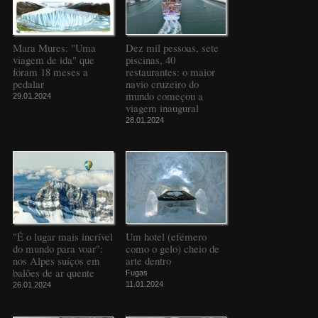
Mara Mures: "Uma
Dez mil pessoas, sete
viagem de ida" que
piscinas, 40
foram 18 meses a
restaurantes: o maior
pedalar
navio cruzeiro do
mundo começou a
29.01.2024
viagem inaugural
28.01.2024
"É o lugar mais incrível
Um hotel (efémero
do mundo para voar":
como o gelo) cheio de
nos Alpes suíços em
arte dentro
balões de ar quente
Fugas
11.01.2024
26.01.2024