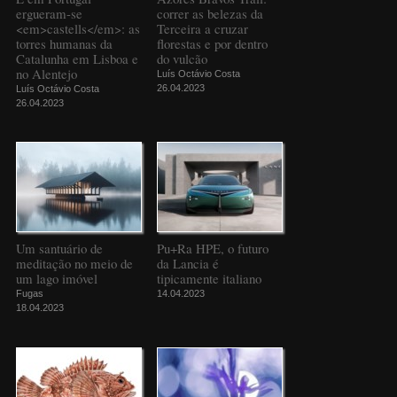
ergueram-se
correr as belezas da
<em>castells</em>: as
Terceira a cruzar
torres humanas da
florestas e por dentro
Catalunha em Lisboa e
do vulcão
no Alentejo
Luís Octávio Costa
26.04.2023
Luís Octávio Costa
26.04.2023
Um santuário de
Pu+Ra HPE, o futuro
meditação no meio de
da Lancia é
um lago imóvel
tipicamente italiano
Fugas
14.04.2023
18.04.2023