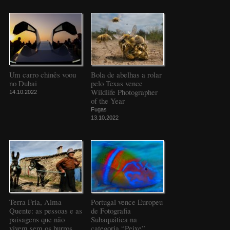
Um carro chinês voou
Bola de abelhas a rolar
no Dubai
pelo Texas vence
Wildlife Photographer
14.10.2022
of the Year
Fugas
13.10.2022
Terra Fria, Alma
Portugal vence Europeu
Quente: as pessoas e as
de Fotografia
paisagens que não
Subaquática na
vivem sem os burros
categoria “Peixe”