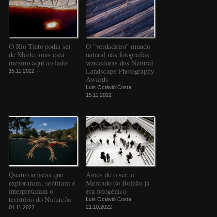
O Rio Tinto podia ser
O "verdadeiro" mundo
de Marte, mas está
natural nas fotografias
mesmo aqui ao lado
vencedoras dos Natural
Landscape Photography
15.11.2022
Awards
Luís Octávio Costa
15.11.2022
Quatro artistas que
Antes de o ser, o
exploraram, sentiram e
Mercado do Bolhão já
interpretaram o
era fotogénico
território do Naturcôa
Luís Octávio Costa
21.10.2022
01.11.2022