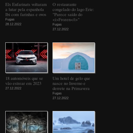
Els Enfarinats voltaram
O restaurante
a lutar pela espanhola
congelado do lago Erie:
Ibi com farinhas e ovos
"Parece saído do
<i>Frozen</i>"
Fugas
28.12.2022
Fugas
27.12.2022
18 automóveis que se
Um hotel de gelo que
vão estrear em 2023
nasce no Inverno e
derrete na Primavera
27.12.2022
Fugas
27.12.2022