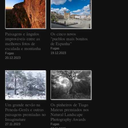
Paisagens e ângulos
Os cinco novos
improváveis entre as
"pueblos mais bonitos
melhores fotos de
de Espanha"
escalada e montanha
Fugas
19.12.2023
Fugas
20.12.2023
Um grande nevão na
Os pinheiros de Tiago
Peneda-Gerês e outras
Mateus premiados nos
paisagens premiadas no
Natural Landscape
Imaginature
Photography Awards
27.11.2023
Fugas