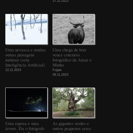
27.11.2023
Uma nevasca e muitas
Uma chega de bois
outras paisagens
vence concurso
naturais (sem
fotográfico da Amar o
Inteligência Artificial)
Minho
22.11.2023
Fugas
09.11.2023
Uma raposa e uma
As gigantes verdes e
árvore. Eis o fotógrafo
outros pequenos seres