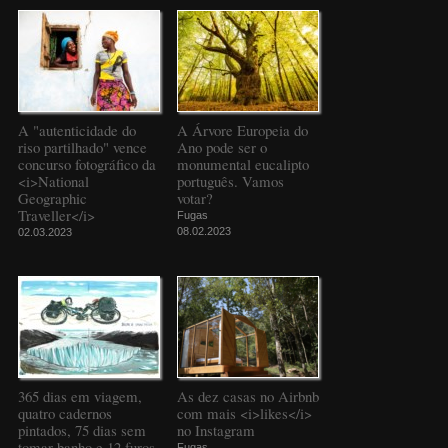
A "autenticidade do
A Árvore Europeia do
riso partilhado" vence
Ano pode ser o
concurso fotográfico da
monumental eucalipto
<i>National
português. Vamos
Geographic
votar?
Traveller</i>
Fugas
08.02.2023
02.03.2023
365 dias em viagem,
As dez casas no Airbnb
quatro cadernos
com mais <i>likes</i>
pintados, 75 dias sem
no Instagram
tomar banho e 12 furos
Fugas