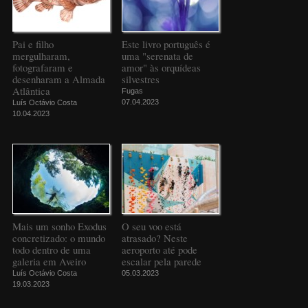
Pai e filho
Este livro português é
mergulharam,
uma "serenata de
fotografaram e
amor" às orquídeas
desenharam a Almada
silvestres
Atlântica
Fugas
07.04.2023
Luís Octávio Costa
10.04.2023
Mais um sonho Exodus
O seu voo está
concretizado: o mundo
atrasado? Neste
todo dentro de uma
aeroporto até pode
galeria em Aveiro
escalar pela parede
Luís Octávio Costa
05.03.2023
19.03.2023