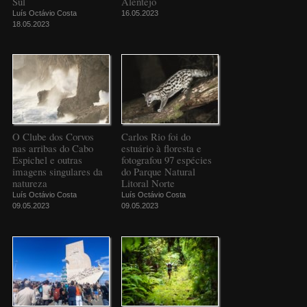
Sul
Alentejo
Luís Octávio Costa
16.05.2023
18.05.2023
O Clube dos Corvos
Carlos Rio foi do
nas arribas do Cabo
estuário à floresta e
Espichel e outras
fotografou 97 espécies
imagens singulares da
do Parque Natural
natureza
Litoral Norte
Luís Octávio Costa
Luís Octávio Costa
09.05.2023
09.05.2023