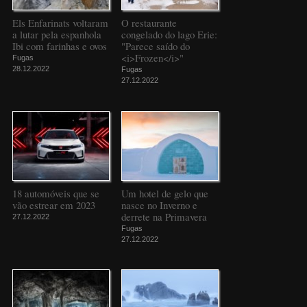
Els Enfarinats voltaram
O restaurante
a lutar pela espanhola
congelado do lago Erie:
Ibi com farinhas e ovos
"Parece saído do
<i>Frozen</i>"
Fugas
28.12.2022
Fugas
27.12.2022
18 automóveis que se
Um hotel de gelo que
vão estrear em 2023
nasce no Inverno e
derrete na Primavera
27.12.2022
Fugas
27.12.2022