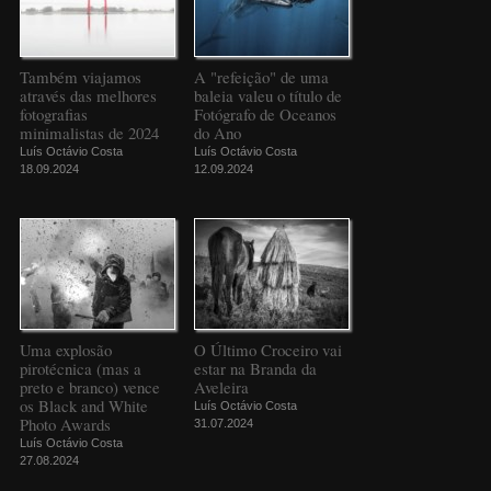
Também viajamos
A "refeição" de uma
através das melhores
baleia valeu o título de
fotografias
Fotógrafo de Oceanos
minimalistas de 2024
do Ano
Luís Octávio Costa
Luís Octávio Costa
18.09.2024
12.09.2024
Uma explosão
O Último Croceiro vai
pirotécnica (mas a
estar na Branda da
preto e branco) vence
Aveleira
os Black and White
Luís Octávio Costa
Photo Awards
31.07.2024
Luís Octávio Costa
27.08.2024