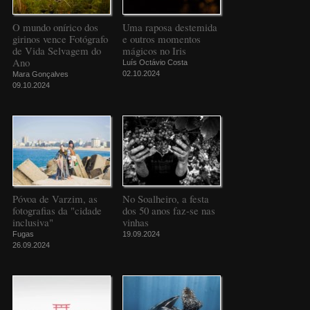
O mundo onírico dos
Uma raposa destemida
girinos vence Fotógrafo
e outros momentos
de Vida Selvagem do
mágicos no Iris
Ano
Luís Octávio Costa
02.10.2024
Mara Gonçalves
09.10.2024
Póvoa de Varzim, as
No Soalheiro, a festa
fotografias da "cidade
dos 50 anos faz-se nas
inclusiva"
vinhas
Fugas
19.09.2024
26.09.2024