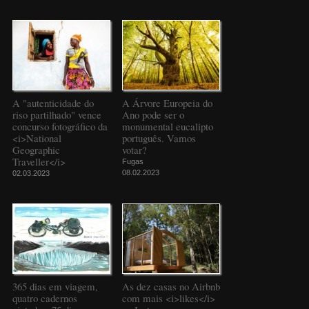
A "autenticidade do
A Árvore Europeia do
riso partilhado" vence
Ano pode ser o
concurso fotográfico da
monumental eucalipto
<i>National
português. Vamos
Geographic
votar?
Traveller</i>
Fugas
08.02.2023
02.03.2023
365 dias em viagem,
As dez casas no Airbnb
quatro cadernos
com mais <i>likes</i>