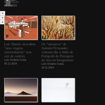
Revelação
29.01.2025
×
×
×
--%>
Luís Simões desenhou
Os "sussurros" de
"uma viagem
Antonio Fernandez
extraordinária" sem
valeram-lhe o título de
sair da cadeira
Fotógrafo de Paisagem
do Ano no Imaginature
Luís Octávio Costa
05.12.2024
Luís Octávio Costa
20.11.2024