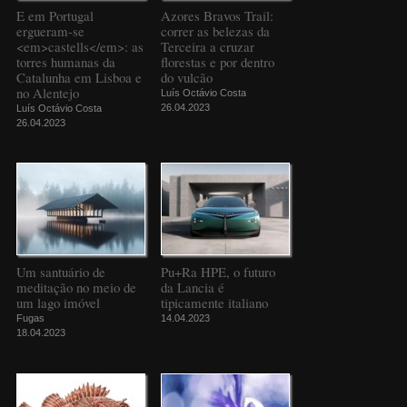
E em Portugal
Azores Bravos Trail:
ergueram-se
correr as belezas da
<em>castells</em>: as
Terceira a cruzar
torres humanas da
florestas e por dentro
Catalunha em Lisboa e
do vulcão
no Alentejo
Luís Octávio Costa
26.04.2023
Luís Octávio Costa
26.04.2023
Um santuário de
Pu+Ra HPE, o futuro
meditação no meio de
da Lancia é
um lago imóvel
tipicamente italiano
Fugas
14.04.2023
18.04.2023