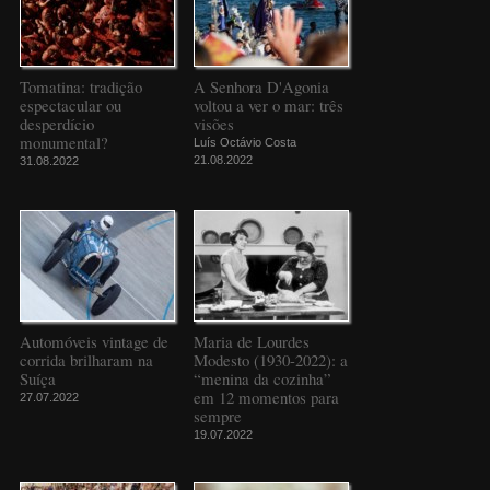
Tomatina: tradição
A Senhora D'Agonia
espectacular ou
voltou a ver o mar: três
desperdício
visões
monumental?
Luís Octávio Costa
21.08.2022
31.08.2022
Automóveis vintage de
Maria de Lourdes
corrida brilharam na
Modesto (1930-2022): a
Suíça
“menina da cozinha”
em 12 momentos para
27.07.2022
sempre
19.07.2022