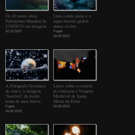
Os 42 novos sítios
Uma calota polar e o
Património Mundial da
aquecimento global
UNESCO em imagens
numa só foto
02.10.2023
Fugas
26.09.2023
A Fotógrafa Oceânica
Luzes sobre o castelo:
do Ano e a imagem
já começou a Viagem
"horrível" da morte
Medieval de Santa
lenta de uma baleia
Maria da Feira
Fugas
02.08.2023
26.09.2023