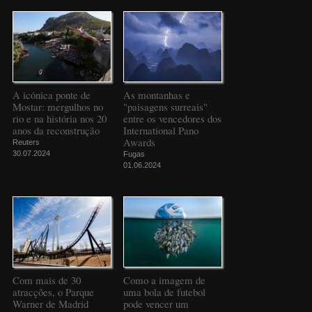
A icónica ponte de
As montanhas e
Mostar: mergulhos no
"paisagens surreais"
rio e na história nos 20
entre os vencedores dos
anos da reconstrução
International Pano
Awards
Reuters
30.07.2024
Fugas
01.06.2024
Com mais de 30
Como a imagem de
atracções, o Parque
uma bola de futebol
Warner de Madrid
pode vencer um