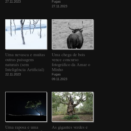
27.11.2023
Fugas
27.11.2023
Uma nevasca e muitas
Uma chega de bois
outras paisagens
vence concurso
naturais (sem
fotográfico da Amar o
Inteligência Artificial)
Minho
22.11.2023
Fugas
09.11.2023
Uma raposa e uma
As gigantes verdes e