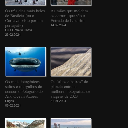
Os três dias mais belos
As mãos que moldam
de Basileia (ou o
os cornos, que são o
Carnaval visto por um
Entrudo de Lazarim
português)
14.02.2024
Luís Octávio Costa
23.02.2024
Os mais fotogénicos
Os "altos e baixos" do
saltos e mergulhos do
planeta entre as
concurso Fotógrafo do
melhores fotografias de
Ano Ocean Azores
viagens de 2023
Fugas
31.01.2024
08.02.2024