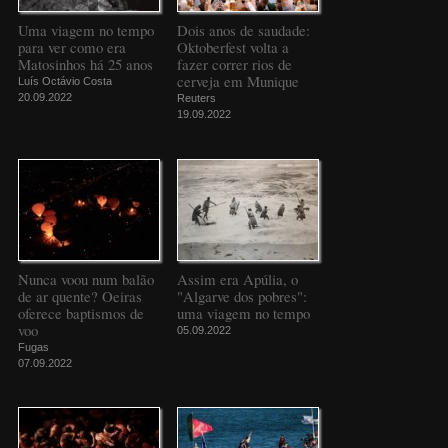
Uma viagem no tempo
Dois anos de saudade:
para ver como era
Oktoberfest volta a
Matosinhos há 25 anos
fazer correr rios de
cerveja em Munique
Luís Octávio Costa
20.09.2022
Reuters
19.09.2022
Nunca voou num balão
Assim era Apúlia, o
de ar quente? Oeiras
"Algarve dos pobres":
oferece baptismos de
uma viagem no tempo
voo
05.09.2022
Fugas
07.09.2022