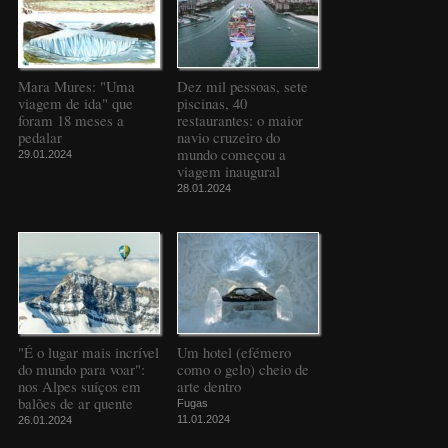
Mara Mures: "Uma
Dez mil pessoas, sete
viagem de ida" que
piscinas, 40
foram 18 meses a
restaurantes: o maior
pedalar
navio cruzeiro do
mundo começou a
29.01.2024
viagem inaugural
28.01.2024
"É o lugar mais incrível
Um hotel (efémero
do mundo para voar":
como o gelo) cheio de
nos Alpes suíços em
arte dentro
balões de ar quente
Fugas
11.01.2024
26.01.2024