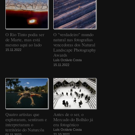
O Rio Tinto podia ser
O "verdadeiro" mundo
de Marte, mas está
natural nas fotografias
mesmo aqui ao lado
vencedoras dos Natural
Landscape Photography
15.11.2022
Awards
Luís Octávio Costa
15.11.2022
Quatro artistas que
Antes de o ser, o
exploraram, sentiram e
Mercado do Bolhão já
interpretaram o
era fotogénico
território do Naturcôa
Luís Octávio Costa
21.10.2022
01.11.2022