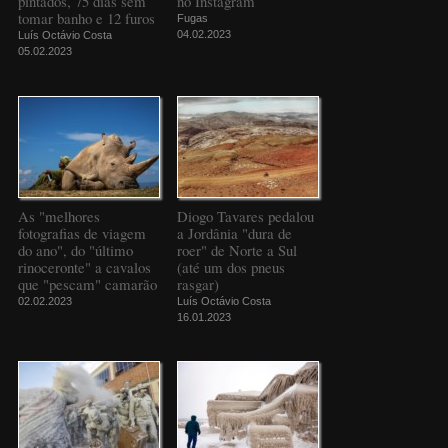
pintados, 75 dias sem
no Instagram
tomar banho e 12 furos
Fugas
04.02.2023
Luís Octávio Costa
05.02.2023
As "melhores
Diogo Tavares pedalou
fotografias de viagem
a Jordânia "dura de
do ano", do "último
roer" de Norte a Sul
rinoceronte" a cavalos
(até um dos pneus
que "pescam" camarão
rasgar)
02.02.2023
Luís Octávio Costa
16.01.2023