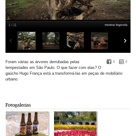
1 / 11
mostrar legenda
O artista gaúcho Hugo França
REUTERS / Nacho Doce
Foram várias as árvores derrubadas pelas
0
0
tempestades em São Paulo. O que fazer com elas? O
gaúcho Hugo França está a transformá-las em peças de mobiliário
urbano.
Fotogalerias