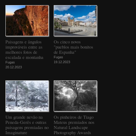
Paisagens e ângulos
Os cinco novos
improváveis entre as
"pueblos mais bonitos
melhores fotos de
de Espanha"
escalada e montanha
Fugas
19.12.2023
Fugas
20.12.2023
Um grande nevão na
Os pinheiros de Tiago
Peneda-Gerês e outras
Mateus premiados nos
paisagens premiadas no
Natural Landscape
Imaginature
Photography Awards