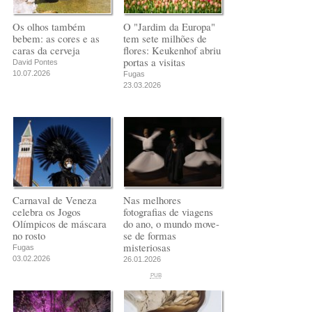
Os olhos também
O "Jardim da Europa"
bebem: as cores e as
tem sete milhões de
caras da cerveja
flores: Keukenhof abriu
portas a visitas
David Pontes
10.07.2026
Fugas
23.03.2026
Carnaval de Veneza
Nas melhores
celebra os Jogos
fotografias de viagens
Olímpicos de máscara
do ano, o mundo move-
no rosto
se de formas
misteriosas
Fugas
03.02.2026
26.01.2026
PUB
PUB