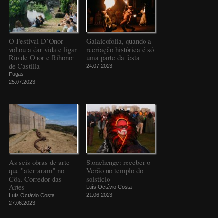
O Festival D’Onor
Galaicofolia, quando a
voltou a dar vida e ligar
recriação histórica é só
Rio de Onor e Rihonor
uma parte da festa
de Castilla
24.07.2023
Fugas
25.07.2023
As seis obras de arte
Stonehenge: receber o
que "aterraram" no
Verão no templo do
Côa, Corredor das
solstício
Artes
Luís Octávio Costa
21.06.2023
Luís Octávio Costa
27.06.2023