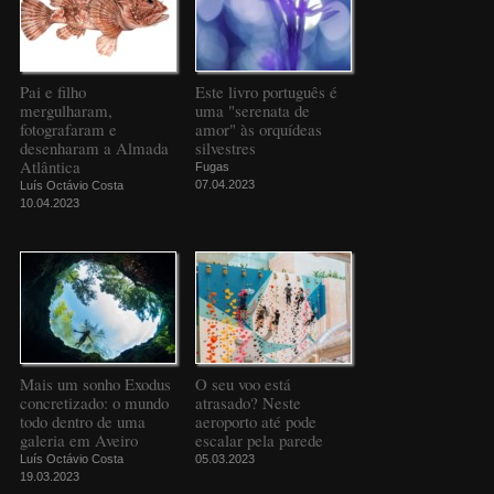
Pai e filho
Este livro português é
mergulharam,
uma "serenata de
fotografaram e
amor" às orquídeas
desenharam a Almada
silvestres
Atlântica
Fugas
07.04.2023
Luís Octávio Costa
10.04.2023
Mais um sonho Exodus
O seu voo está
concretizado: o mundo
atrasado? Neste
todo dentro de uma
aeroporto até pode
galeria em Aveiro
escalar pela parede
Luís Octávio Costa
05.03.2023
19.03.2023