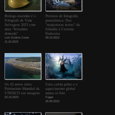
Biólogo marinho é o
Prémios de fotografia
Fotógrafo de Vida
panorâmica: Das
Selvagem 2023 com
"majestosas terras" da
uma "ferradura
Islândia à Caverna
dourada"
Fantasma
Luís Octávio Costa
09.10.2023
11.10.2023
Os 42 novos sítios
Uma calota polar e o
Património Mundial da
aquecimento global
UNESCO em imagens
numa só foto
02.10.2023
Fugas
26.09.2023