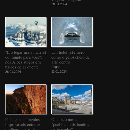
28.01.2024
"É o lugar mais incrível
Um hotel (efémero
do mundo para voar":
como o gelo) cheio de
nos Alpes suíços em
arte dentro
balões de ar quente
Fugas
11.01.2024
26.01.2024
Paisagens e ângulos
Os cinco novos
improváveis entre as
"pueblos mais bonitos
melhores fotos de
de Espanha"