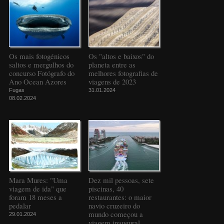
Os mais fotogénicos
Os "altos e baixos" do
saltos e mergulhos do
planeta entre as
concurso Fotógrafo do
melhores fotografias de
Ano Ocean Azores
viagens de 2023
Fugas
31.01.2024
08.02.2024
Mara Mures: "Uma
Dez mil pessoas, sete
viagem de ida" que
piscinas, 40
foram 18 meses a
restaurantes: o maior
pedalar
navio cruzeiro do
mundo começou a
29.01.2024
viagem inaugural