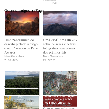
mais
Camelo a Tafoughalt
Andreia Marques
Andreia Marques
PUB
doce
Pereira
Pereira
Andreia Marques
Os seus amigos na Fugas
Misterioso beijo
Misterioso beijo
Transnístria
Pereira
comunismo-
comunismo-
Rui Barbosa Batista
capitalismo
capitalismo
Rui Barbosa Batista
Rui Barbosa Batista
Uma panorâmica do
Uma <i>Última luz</i>
deserto pintado a "fogo
sobre o Gerês e outras
e ouro" venceu os Pano
fotografias vencedoras
Awards
dos prémios Iris
Mara Gonçalves
Mara Gonçalves
28.10.2025
29.09.2025
Fugas em papel
São Tomé e Príncipe:
Em Veneza, o
um olhar de
Carnaval é sedução.
contemplação das suas
Com e sem máscaras