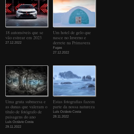
18 automóveis que se
Um hotel de gelo que
vão estrear em 2023
nasce no Inverno e
derrete na Primavera
27.12.2022
Fugas
27.12.2022
Uma gruta submersa e
Estas fotografias fazem
as dunas que valeram o
parte da nossa natureza
título de fotógrafo de
Luís Octávio Costa
paisagens do ano
28.11.2022
Luís Octávio Costa
29.11.2022