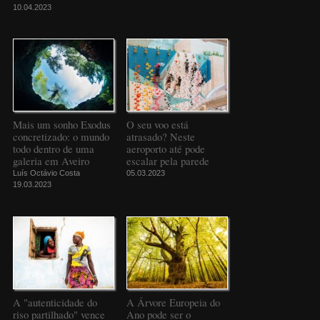
10.04.2023
Mais um sonho Exodus
O seu voo está
concretizado: o mundo
atrasado? Neste
todo dentro de uma
aeroporto até pode
galeria em Aveiro
escalar pela parede
Luís Octávio Costa
05.03.2023
19.03.2023
A "autenticidade do
A Árvore Europeia do
riso partilhado" vence
Ano pode ser o