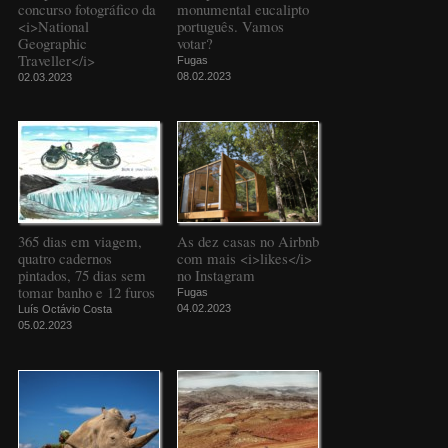
concurso fotográfico da
monumental eucalipto
<i>National
português. Vamos
Geographic
votar?
Traveller</i>
Fugas
08.02.2023
02.03.2023
365 dias em viagem,
As dez casas no Airbnb
quatro cadernos
com mais <i>likes</i>
pintados, 75 dias sem
no Instagram
tomar banho e 12 furos
Fugas
04.02.2023
Luís Octávio Costa
05.02.2023