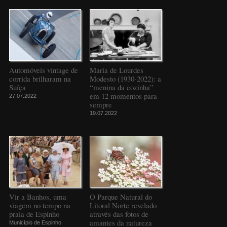
Automóveis vintage de
Maria de Lourdes
corrida brilharam na
Modesto (1930-2022): a
Suíça
“menina da cozinha”
em 12 momentos para
27.07.2022
sempre
19.07.2022
Vir a Banhos, uma
O Parque Natural do
viagem no tempo na
Litoral Norte revelado
praia de Espinho
através das fotos de
amantes da natureza
Município de Espinho