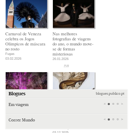
Carnaval de Veneza
Nas melhores
celebra os Jogos
fotografias de viagens
Olímpicos de máscara
do ano, o mundo move-
no rosto
se de formas
misteriosas
Fugas
03.02.2026
26.01.2026
PUB
PUB
PUB
Blogues
blogues.publico.pt
Em viagem
O esplendor cósmico
Melhor fotógrafo de
de um festival de luzes
paisagem do ano: entre
Miami
Miami
Saïdia
em jardim botânico
Lençóis Maranhenses,
retro (e
retro (e
além da
Correr Mundo
fiordes e dunas
Fugas
sempre
sempre
praia: da
23.12.2025
Mara Gonçalves
Tiraspol:
Tiraspol:
A minha
kitsch)
kitsch)
gruta do
03.12.2025