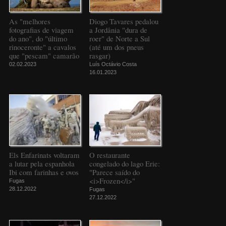
As "melhores
Diogo Tavares pedalou
fotografias de viagem
a Jordânia "dura de
do ano", do "último
roer" de Norte a Sul
rinoceronte" a cavalos
(até um dos pneus
que "pescam" camarão
rasgar)
02.02.2023
Luís Octávio Costa
16.01.2023
Els Enfarinats voltaram
O restaurante
a lutar pela espanhola
congelado do lago Erie:
Ibi com farinhas e ovos
"Parece saído do
<i>Frozen</i>"
Fugas
28.12.2022
Fugas
27.12.2022