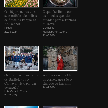
Os 40 jardineiros e os
O que faz Roma com
sete milhões de bolbos
as moedas que são
de flores do Parque de
atiradas para a Fontana
Keukenhof
di Trevi?
Fugas
Guglielmo
20.03.2024
Mangiapane/Reuters
12.03.2024
Os três dias mais belos
As mãos que moldam
de Basileia (ou o
os cornos, que são o
Carnaval visto por um
Entrudo de Lazarim
português)
14.02.2024
Luís Octávio Costa
23.02.2024