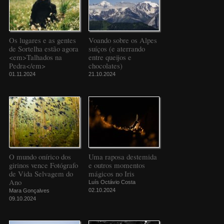
Os lugares e as gentes
Voando sobre os Alpes
de Sortelha estão agora
suíços (e aterrando
<em>Talhados na
entre queijos e
Pedra</em>
chocolates)
01.11.2024
21.10.2024
O mundo onírico dos
Uma raposa destemida
girinos vence Fotógrafo
e outros momentos
de Vida Selvagem do
mágicos no Iris
Ano
Luís Octávio Costa
02.10.2024
Mara Gonçalves
09.10.2024