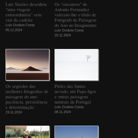
Luís Simões desenhou
Os "sussurros" de
"uma viagem
Antonio Fernandez
extraordinária" sem
valeram-lhe o título de
sair da cadeira
Fotógrafo de Paisagem
do Ano no Imaginature
Luís Octávio Costa
05.12.2024
Luís Octávio Costa
20.11.2024
Os segredos das
Pitões das Junias
melhores fotografias de
nevado, um Papa-figos
paisagem do ano:
e outras paisagens
paciência, persistência
naturais de Portugal
e determinação
Luís Octávio Costa
08.11.2024
19.11.2024