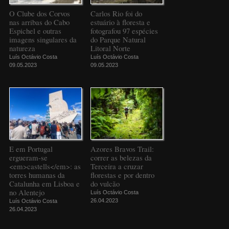
O Clube dos Corvos
Carlos Rio foi do
nas arribas do Cabo
estuário à floresta e
Espichel e outras
fotografou 97 espécies
imagens singulares da
do Parque Natural
natureza
Litoral Norte
Luís Octávio Costa
Luís Octávio Costa
09.05.2023
09.05.2023
E em Portugal
Azores Bravos Trail:
ergueram-se
correr as belezas da
<em>castells</em>: as
Terceira a cruzar
torres humanas da
florestas e por dentro
Catalunha em Lisboa e
do vulcão
no Alentejo
Luís Octávio Costa
26.04.2023
Luís Octávio Costa
26.04.2023