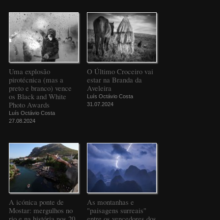
Uma explosão
O Último Croceiro vai
pirotécnica (mas a
estar na Branda da
preto e branco) vence
Aveleira
os Black and White
Luís Octávio Costa
Photo Awards
31.07.2024
Luís Octávio Costa
27.08.2024
A icónica ponte de
As montanhas e
Mostar: mergulhos no
"paisagens surreais"
rio e na história nos 20
entre os vencedores dos