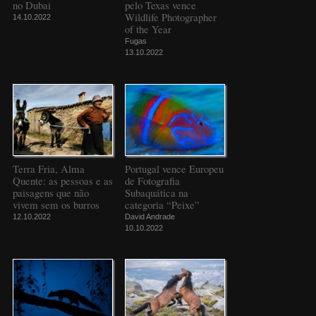
no Dubai
pelo Texas vence
Wildlife Photographer
14.10.2022
of the Year
Fugas
13.10.2022
Terra Fria, Alma
Portugal vence Europeu
Quente: as pessoas e as
de Fotografia
paisagens que não
Subaquática na
vivem sem os burros
categoria “Peixe”
12.10.2022
David Andrade
10.10.2022