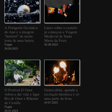
A Fotógrafa Oceânica
Luzes sobre o castelo:
do Ano e a imagem
já começou a Viagem
"horrível" da morte
Medieval de Santa
lenta de uma baleia
Maria da Feira
Fugas
02.08.2023
26.09.2023
O Festival D’Onor
Galaicofolia, quando a
voltou a dar vida e ligar
recriação histórica é só
Rio de Onor e Rihonor
uma parte da festa
de Castilla
24.07.2023
Fugas
25.07.2023