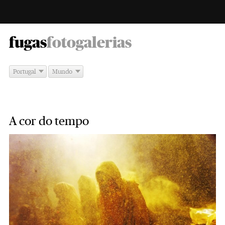
-
fugas
fotogalerias
Portugal
Mundo
A cor do tempo