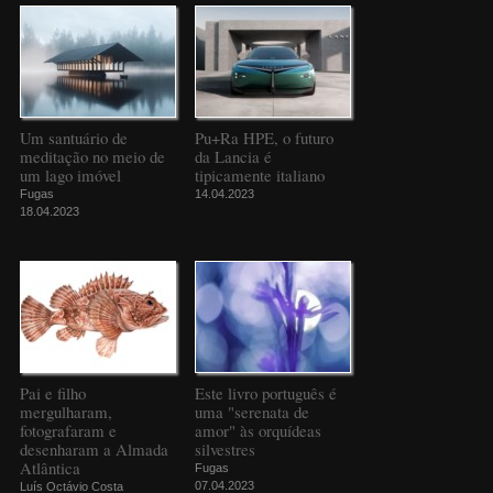
Um santuário de
Pu+Ra HPE, o futuro
meditação no meio de
da Lancia é
um lago imóvel
tipicamente italiano
Fugas
14.04.2023
18.04.2023
Pai e filho
Este livro português é
mergulharam,
uma "serenata de
fotografaram e
amor" às orquídeas
desenharam a Almada
silvestres
Atlântica
Fugas
07.04.2023
Luís Octávio Costa