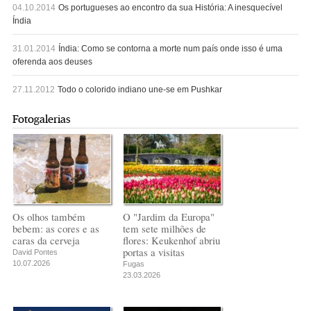
04.10.2014
Os portugueses ao encontro da sua História: A inesquecível
Índia
31.01.2014
Índia: Como se contorna a morte num país onde isso é uma
oferenda aos deuses
27.11.2012
Todo o colorido indiano une-se em Pushkar
Fotogalerias
Os olhos também
O "Jardim da Europa"
bebem: as cores e as
tem sete milhões de
caras da cerveja
flores: Keukenhof abriu
portas a visitas
David Pontes
10.07.2026
Fugas
23.03.2026