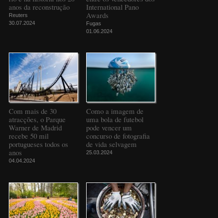
anos da reconstrução
International Pano
Awards
Reuters
30.07.2024
Fugas
01.06.2024
Com mais de 30
Como a imagem de
atracções, o Parque
uma bola de futebol
Warner de Madrid
pode vencer um
recebe 50 mil
concurso de fotografia
portugueses todos os
de vida selvagem
anos
25.03.2024
04.04.2024