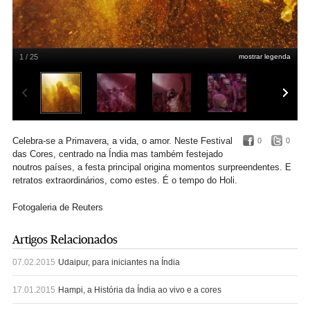
1 / 25
mostrar legenda
Vrindavan, Uttar Pradesh
Adnan Abidi/Reuters
Celebra-se a Primavera, a vida, o amor. Neste Festival
0
0
das Cores, centrado na Índia mas também festejado
noutros países, a festa principal origina momentos surpreendentes. E
retratos extraordinários, como estes. É o tempo do Holi.
Fotogaleria de Reuters
Artigos Relacionados
07.02.2015
Udaipur, para iniciantes na Índia
17.01.2015
Hampi, a História da Índia ao vivo e a cores