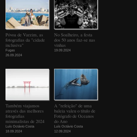
Póvoa de Varzim, as
No Soalheiro, a festa
fotografias da "cidade
dos 50 anos faz-se nas
inclusiva"
vinhas
Fugas
19.09.2024
26.09.2024
Também viajamos
A "refeição" de uma
através das melhores
baleia valeu o título de
fotografias
Fotógrafo de Oceanos
minimalistas de 2024
do Ano
Luís Octávio Costa
Luís Octávio Costa
18.09.2024
12.09.2024