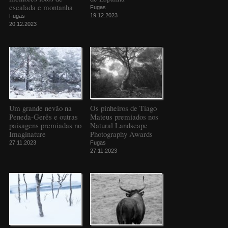
escalada e montanha
Fugas
19.12.2023
Fugas
20.12.2023
Um grande nevão na
Os pinheiros de Tiago
Peneda-Gerês e outras
Mateus premiados nos
paisagens premiadas no
Natural Landscape
Imaginature
Photography Awards
27.11.2023
Fugas
27.11.2023