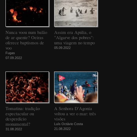
Nunca voou num balão
Assim era Apúlia, o
de ar quente? Oeiras
"Algarve dos pobres":
oferece baptismos de
uma viagem no tempo
voo
05.09.2022
Fugas
07.09.2022
Tomatina: tradição
A Senhora D'Agonia
espectacular ou
voltou a ver o mar: três
desperdício
visões
monumental?
Luís Octávio Costa
21.08.2022
31.08.2022