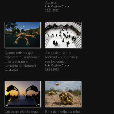
Awards
Luís Octávio Costa
15.11.2022
Quatro artistas que
Antes de o ser, o
exploraram, sentiram e
Mercado do Bolhão já
interpretaram o
era fotogénico
território do Naturcôa
Luís Octávio Costa
21.10.2022
01.11.2022
Um carro chinês voou
Bola de abelhas a rolar