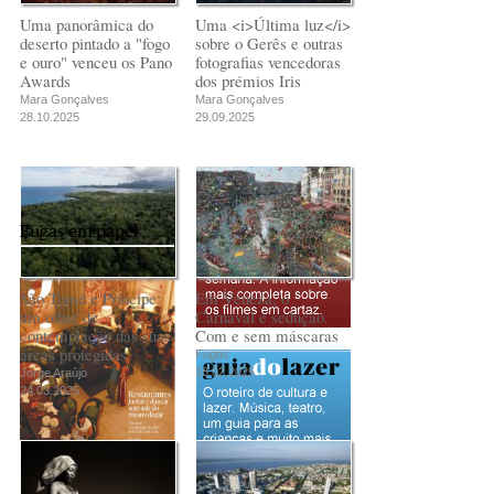
Uma panorâmica do
Uma <i>Última luz</i>
deserto pintado a "fogo
sobre o Gerês e outras
e ouro" venceu os Pano
fotografias vencedoras
Awards
dos prémios Iris
Mara Gonçalves
Mara Gonçalves
28.10.2025
29.09.2025
Fugas em papel
São Tomé e Príncipe:
Em Veneza, o
um olhar de
Carnaval é sedução.
contemplação das suas
Com e sem máscaras
áreas protegidas
Fugas
18.02.2025
Jorge Araújo
24.03.2025
PUB