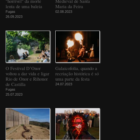
"horrível" da morte
Medieval de Santa
lenta de uma baleia
Maria da Feira
Fugas
02.08.2023
26.09.2023
O Festival D’Onor
Galaicofolia, quando a
voltou a dar vida e ligar
recriação histórica é só
Rio de Onor e Rihonor
uma parte da festa
de Castilla
24.07.2023
Fugas
25.07.2023