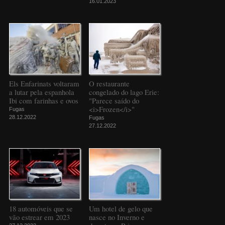
16.01.2023
Els Enfarinats voltaram
O restaurante
a lutar pela espanhola
congelado do lago Erie:
Ibi com farinhas e ovos
"Parece saído do
<i>Frozen</i>"
Fugas
28.12.2022
Fugas
27.12.2022
18 automóveis que se
Um hotel de gelo que
vão estrear em 2023
nasce no Inverno e