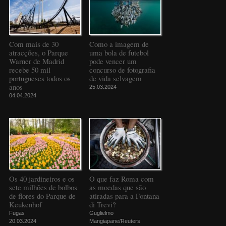
Com mais de 30
Como a imagem de
atracções, o Parque
uma bola de futebol
Warner de Madrid
pode vencer um
recebe 50 mil
concurso de fotografia
portugueses todos os
de vida selvagem
anos
25.03.2024
04.04.2024
Os 40 jardineiros e os
O que faz Roma com
sete milhões de bolbos
as moedas que são
de flores do Parque de
atiradas para a Fontana
Keukenhof
di Trevi?
Fugas
Guglielmo
20.03.2024
Mangiapane/Reuters