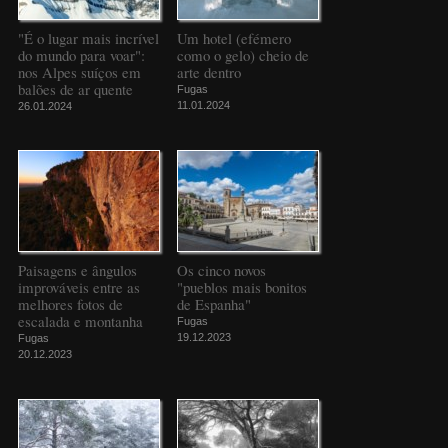
"É o lugar mais incrível
Um hotel (efémero
do mundo para voar":
como o gelo) cheio de
nos Alpes suíços em
arte dentro
balões de ar quente
Fugas
11.01.2024
26.01.2024
Paisagens e ângulos
Os cinco novos
improváveis entre as
"pueblos mais bonitos
melhores fotos de
de Espanha"
escalada e montanha
Fugas
19.12.2023
Fugas
20.12.2023