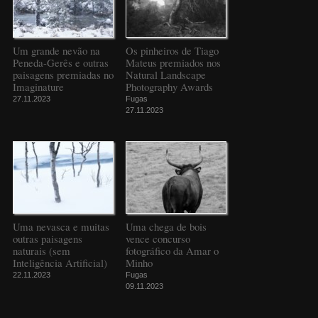
Um grande nevão na
Os pinheiros de Tiago
Peneda-Gerês e outras
Mateus premiados nos
paisagens premiadas no
Natural Landscape
Imaginature
Photography Awards
27.11.2023
Fugas
27.11.2023
Uma nevasca e muitas
Uma chega de bois
outras paisagens
vence concurso
naturais (sem
fotográfico da Amar o
Inteligência Artificial)
Minho
22.11.2023
Fugas
09.11.2023