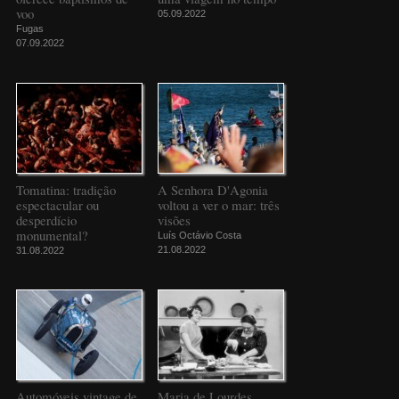
voo
05.09.2022
Fugas
07.09.2022
Tomatina: tradição
A Senhora D'Agonia
espectacular ou
voltou a ver o mar: três
desperdício
visões
monumental?
Luís Octávio Costa
21.08.2022
31.08.2022
Automóveis vintage de
Maria de Lourdes