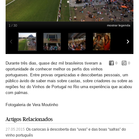
1 / 30
mostrar legenda
Uma vista aérea do espaço aberto do Jockey
Vera Moutinho
Durante três dias, quase dez mil brasileiros tiveram a
0
0
oportunidade de conhecer melhor os perfis dos vinhos
portugueses. Entre provas organizadas e descobertas pessoais, um
público ávido de saber mais sobre castas, sobre criadores ou sobre as
regiões fez do Vinhos de Portugal no Rio uma experiência que acabou
com palmas.
Fotogaleria de Vera Moutinho
Artigos Relacionados
27.05.2015
Os cariocas à descoberta das “uvas” e das boas “safras” do
vinho português