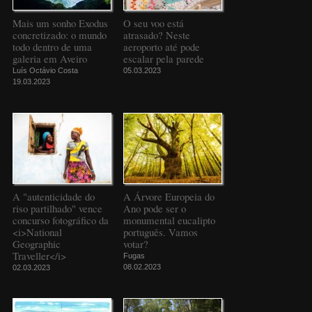
Mais um sonho Exodus
O seu voo está
concretizado: o mundo
atrasado? Neste
todo dentro de uma
aeroporto até pode
galeria em Aveiro
escalar pela parede
Luís Octávio Costa
05.03.2023
19.03.2023
A "autenticidade do
A Árvore Europeia do
riso partilhado" vence
Ano pode ser o
concurso fotográfico da
monumental eucalipto
<i>National
português. Vamos
Geographic
votar?
Traveller</i>
Fugas
08.02.2023
02.03.2023