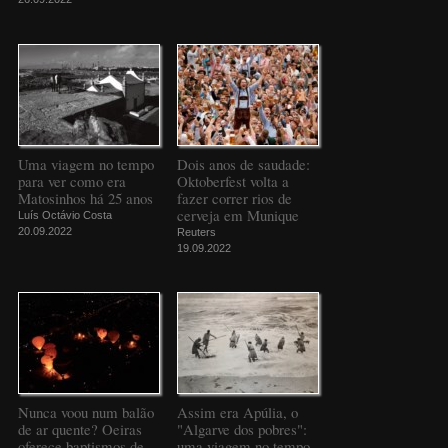
Uma viagem no tempo
Dois anos de saudade:
para ver como era
Oktoberfest volta a
Matosinhos há 25 anos
fazer correr rios de
cerveja em Munique
Luís Octávio Costa
20.09.2022
Reuters
19.09.2022
Nunca voou num balão
Assim era Apúlia, o
de ar quente? Oeiras
"Algarve dos pobres":
oferece baptismos de
uma viagem no tempo