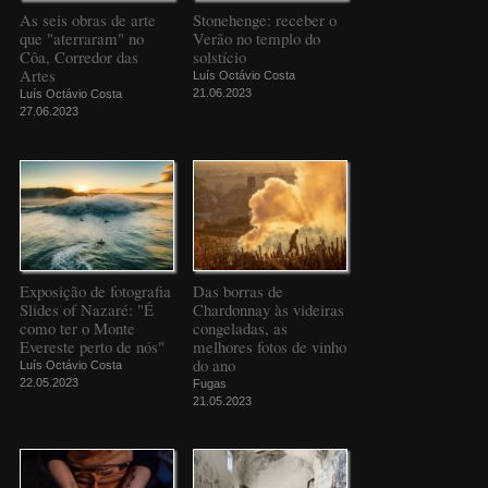
As seis obras de arte
Stonehenge: receber o
que "aterraram" no
Verão no templo do
Côa, Corredor das
solstício
Artes
Luís Octávio Costa
21.06.2023
Luís Octávio Costa
27.06.2023
Exposição de fotografia
Das borras de
Slides of Nazaré: "É
Chardonnay às videiras
como ter o Monte
congeladas, as
Evereste perto de nós"
melhores fotos de vinho
do ano
Luís Octávio Costa
22.05.2023
Fugas
21.05.2023