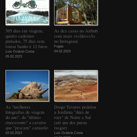
365 dias em viagem,
As dez casas no Airbnb
quatro cadernos
com mais <i>likes</i>
pintados, 75 dias sem
no Instagram
tomar banho e 12 furos
Fugas
04.02.2023
Luís Octávio Costa
05.02.2023
As "melhores
Diogo Tavares pedalou
fotografias de viagem
a Jordânia "dura de
do ano", do "último
roer" de Norte a Sul
rinoceronte" a cavalos
(até um dos pneus
que "pescam" camarão
rasgar)
02.02.2023
Luís Octávio Costa