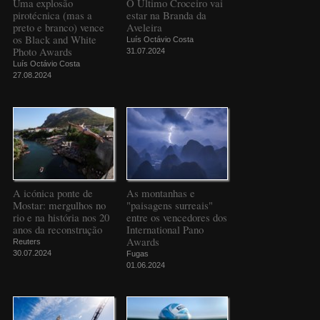
Uma explosão
O Último Croceiro vai
pirotécnica (mas a
estar na Branda da
preto e branco) vence
Aveleira
os Black and White
Luís Octávio Costa
Photo Awards
31.07.2024
Luís Octávio Costa
27.08.2024
A icónica ponte de
As montanhas e
Mostar: mergulhos no
"paisagens surreais"
rio e na história nos 20
entre os vencedores dos
anos da reconstrução
International Pano
Awards
Reuters
30.07.2024
Fugas
01.06.2024