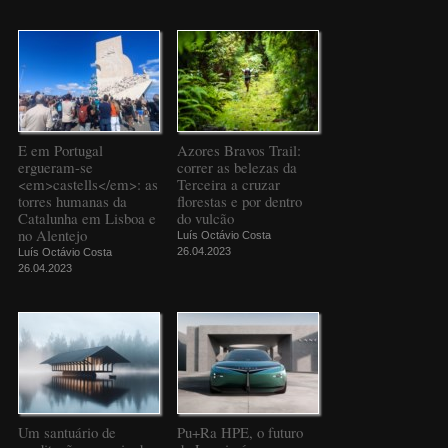
E em Portugal
Azores Bravos Trail:
ergueram-se
correr as belezas da
<em>castells</em>: as
Terceira a cruzar
torres humanas da
florestas e por dentro
Catalunha em Lisboa e
do vulcão
no Alentejo
Luís Octávio Costa
26.04.2023
Luís Octávio Costa
26.04.2023
Um santuário de
Pu+Ra HPE, o futuro