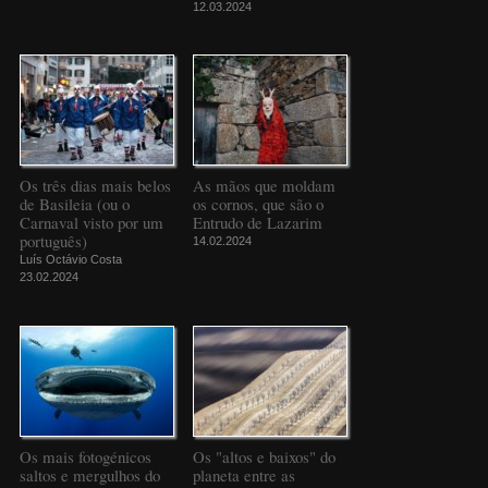
12.03.2024
Os três dias mais belos
As mãos que moldam
de Basileia (ou o
os cornos, que são o
Carnaval visto por um
Entrudo de Lazarim
português)
14.02.2024
Luís Octávio Costa
23.02.2024
Os mais fotogénicos
Os "altos e baixos" do
saltos e mergulhos do
planeta entre as