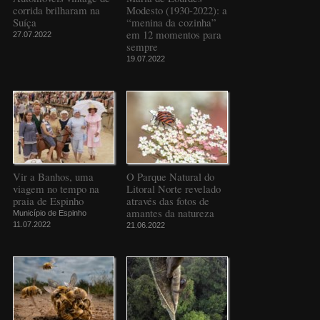
corrida brilharam na
Modesto (1930-2022): a
Suíça
“menina da cozinha”
em 12 momentos para
27.07.2022
sempre
19.07.2022
Vir a Banhos, uma
O Parque Natural do
viagem no tempo na
Litoral Norte revelado
praia de Espinho
através das fotos de
amantes da natureza
Município de Espinho
11.07.2022
21.06.2022