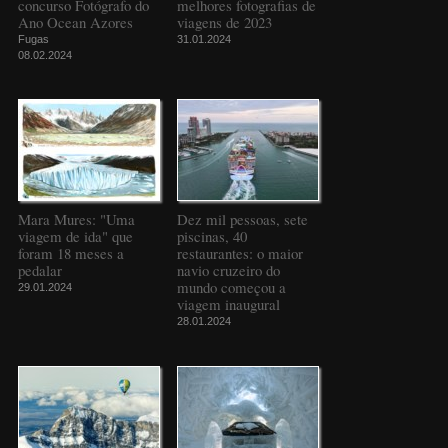
concurso Fotógrafo do
melhores fotografias de
Ano Ocean Azores
viagens de 2023
Fugas
31.01.2024
08.02.2024
Mara Mures: "Uma
Dez mil pessoas, sete
viagem de ida" que
piscinas, 40
foram 18 meses a
restaurantes: o maior
pedalar
navio cruzeiro do
mundo começou a
29.01.2024
viagem inaugural
28.01.2024