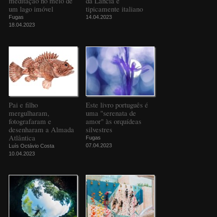
meditação no meio de
da Lancia é
um lago imóvel
tipicamente italiano
Fugas
14.04.2023
18.04.2023
Pai e filho
Este livro português é
mergulharam,
uma "serenata de
fotografaram e
amor" às orquídeas
desenharam a Almada
silvestres
Atlântica
Fugas
07.04.2023
Luís Octávio Costa
10.04.2023