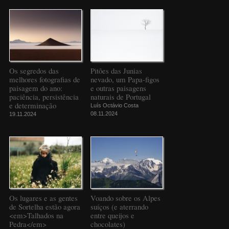
Os segredos das
Pitões das Junias
melhores fotografias de
nevado, um Papa-figos
paisagem do ano:
e outras paisagens
paciência, persistência
naturais de Portugal
e determinação
Luís Octávio Costa
08.11.2024
19.11.2024
Os lugares e as gentes
Voando sobre os Alpes
de Sortelha estão agora
suíços (e aterrando
<em>Talhados na
entre queijos e
Pedra</em>
chocolates)