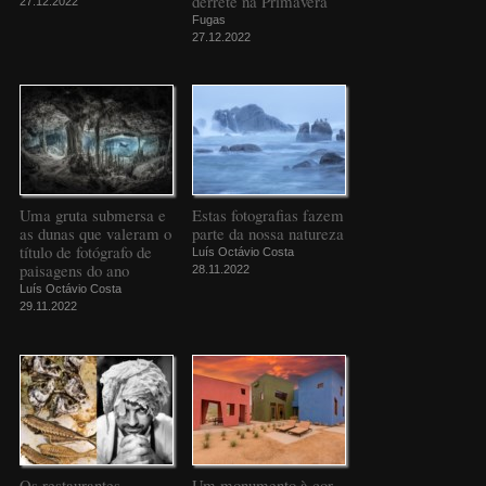
derrete na Primavera
27.12.2022
Fugas
27.12.2022
Uma gruta submersa e
Estas fotografias fazem
as dunas que valeram o
parte da nossa natureza
título de fotógrafo de
Luís Octávio Costa
paisagens do ano
28.11.2022
Luís Octávio Costa
29.11.2022
Os restaurantes
Um monumento à cor