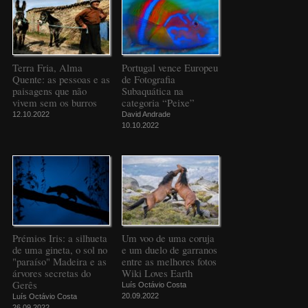
Terra Fria, Alma
Portugal vence Europeu
Quente: as pessoas e as
de Fotografia
paisagens que não
Subaquática na
vivem sem os burros
categoria “Peixe”
12.10.2022
David Andrade
10.10.2022
Prémios Iris: a silhueta
Um voo de uma coruja
de uma gineta, o sol no
e um duelo de garranos
"paraíso" Madeira e as
entre as melhores fotos
árvores secretas do
Wiki Loves Earth
Gerês
Luís Octávio Costa
20.09.2022
Luís Octávio Costa
26.09.2022