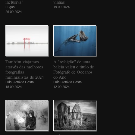
inclusiva"
vinhas
Fugas
19.09.2024
26.09.2024
Também viajamos
A "refeição" de uma
através das melhores
baleia valeu o título de
fotografias
Fotógrafo de Oceanos
minimalistas de 2024
do Ano
Luís Octávio Costa
Luís Octávio Costa
18.09.2024
12.09.2024