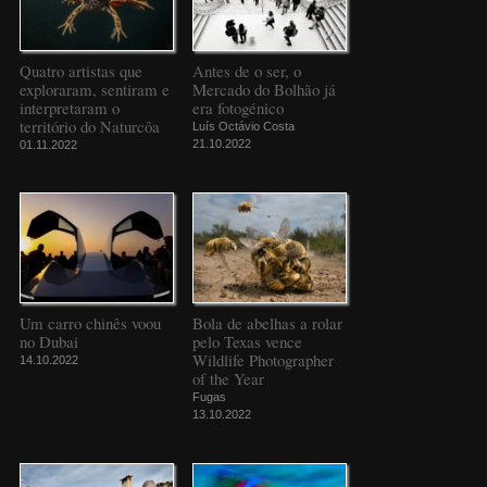
Quatro artistas que
Antes de o ser, o
exploraram, sentiram e
Mercado do Bolhão já
interpretaram o
era fotogénico
território do Naturcôa
Luís Octávio Costa
21.10.2022
01.11.2022
Um carro chinês voou
Bola de abelhas a rolar
no Dubai
pelo Texas vence
Wildlife Photographer
14.10.2022
of the Year
Fugas
13.10.2022