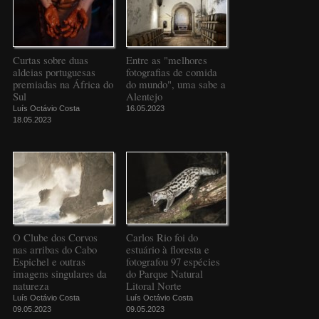
Curtas sobre duas
Entre as "melhores
aldeias portuguesas
fotografias de comida
premiadas na África do
do mundo", uma sabe a
Sul
Alentejo
Luís Octávio Costa
16.05.2023
18.05.2023
O Clube dos Corvos
Carlos Rio foi do
nas arribas do Cabo
estuário à floresta e
Espichel e outras
fotografou 97 espécies
imagens singulares da
do Parque Natural
natureza
Litoral Norte
Luís Octávio Costa
Luís Octávio Costa
09.05.2023
09.05.2023