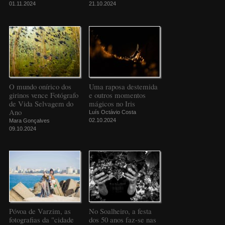
01.11.2024
21.10.2024
O mundo onírico dos
Uma raposa destemida
girinos vence Fotógrafo
e outros momentos
de Vida Selvagem do
mágicos no Iris
Ano
Luís Octávio Costa
02.10.2024
Mara Gonçalves
09.10.2024
Póvoa de Varzim, as
No Soalheiro, a festa
fotografias da "cidade
dos 50 anos faz-se nas