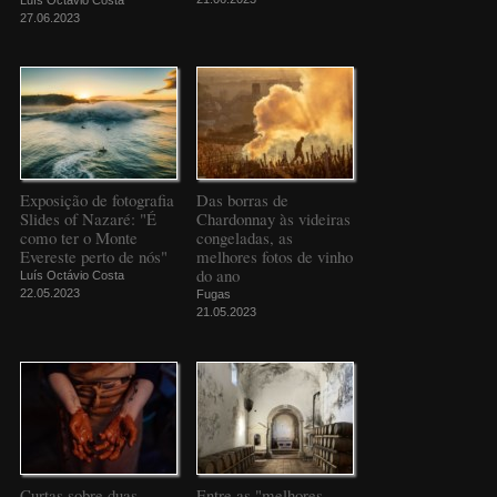
27.06.2023
Exposição de fotografia
Das borras de
Slides of Nazaré: "É
Chardonnay às videiras
como ter o Monte
congeladas, as
Evereste perto de nós"
melhores fotos de vinho
do ano
Luís Octávio Costa
22.05.2023
Fugas
21.05.2023
Curtas sobre duas
Entre as "melhores