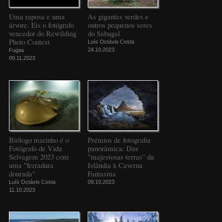
Uma raposa e uma
As gigantes verdes e
árvore. Eis o fotógrafo
outros pequenos seres
vencedor do Rewilding
do Sabugal
Photo Contest
Luís Octávio Costa
24.10.2023
Fugas
09.11.2023
Biólogo marinho é o
Prémios de fotografia
Fotógrafo de Vida
panorâmica: Das
Selvagem 2023 com
"majestosas terras" da
uma "ferradura
Islândia à Caverna
dourada"
Fantasma
Luís Octávio Costa
09.10.2023
11.10.2023