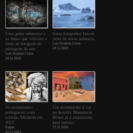
Uma gruta submersa e
Estas fotografias fazem
as dunas que valeram o
parte da nossa natureza
título de fotógrafo de
Luís Octávio Costa
paisagens do ano
28.11.2022
Luís Octávio Costa
29.11.2022
Os restaurantes
Um monumento à cor
portugueses com
no deserto: Monument
estrelas Michelin em
House já é alojamento
2023
para turistas
Fugas
17.11.2022
22.11.2022