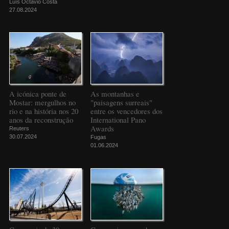
Luís Octávio Costa
27.08.2024
A icónica ponte de
As montanhas e
Mostar: mergulhos no
"paisagens surreais"
rio e na história nos 20
entre os vencedores dos
anos da reconstrução
International Pano
Awards
Reuters
30.07.2024
Fugas
01.06.2024