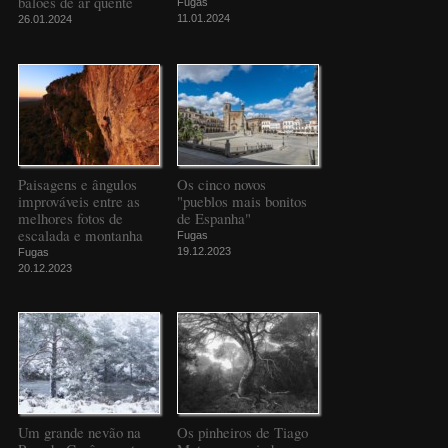
balões de ar quente
Fugas
11.01.2024
26.01.2024
Paisagens e ângulos
Os cinco novos
improváveis entre as
"pueblos mais bonitos
melhores fotos de
de Espanha"
escalada e montanha
Fugas
19.12.2023
Fugas
20.12.2023
Um grande nevão na
Os pinheiros de Tiago