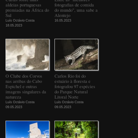
aldeias portuguesas
fotografias de comida
premiadas na África do
do mundo", uma sabe a
Sul
Alentejo
Luís Octávio Costa
16.05.2023
18.05.2023
O Clube dos Corvos
Carlos Rio foi do
nas arribas do Cabo
estuário à floresta e
Espichel e outras
fotografou 97 espécies
imagens singulares da
do Parque Natural
natureza
Litoral Norte
Luís Octávio Costa
Luís Octávio Costa
09.05.2023
09.05.2023