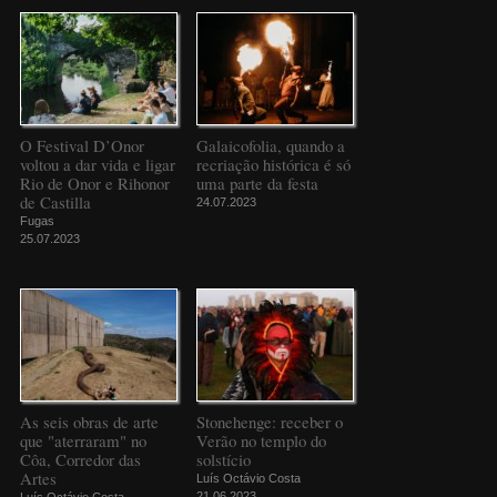
O Festival D’Onor
Galaicofolia, quando a
voltou a dar vida e ligar
recriação histórica é só
Rio de Onor e Rihonor
uma parte da festa
de Castilla
24.07.2023
Fugas
25.07.2023
As seis obras de arte
Stonehenge: receber o
que "aterraram" no
Verão no templo do
Côa, Corredor das
solstício
Artes
Luís Octávio Costa
21.06.2023
Luís Octávio Costa