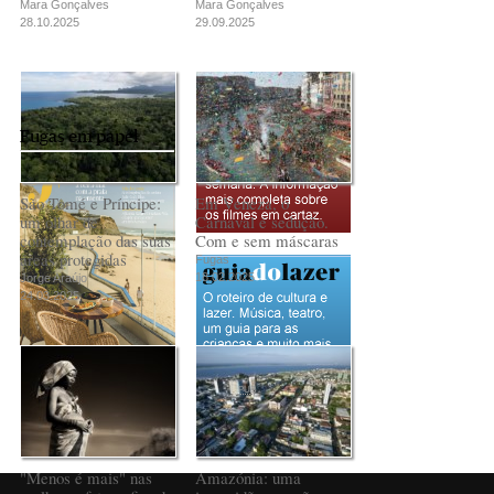
Mara Gonçalves
Mara Gonçalves
28.10.2025
29.09.2025
Fugas em papel
São Tomé e Príncipe:
Em Veneza, o
um olhar de
Carnaval é sedução.
contemplação das suas
Com e sem máscaras
áreas protegidas
Fugas
18.02.2025
Jorge Araújo
24.03.2025
PUB
"Menos é mais" nas
Amazónia: uma