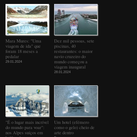
Mara Mures: "Uma
Dez mil pessoas, sete
viagem de ida" que
piscinas, 40
foram 18 meses a
restaurantes: o maior
pedalar
navio cruzeiro do
mundo começou a
29.01.2024
viagem inaugural
28.01.2024
"É o lugar mais incrível
Um hotel (efémero
do mundo para voar":
como o gelo) cheio de
nos Alpes suíços em
arte dentro