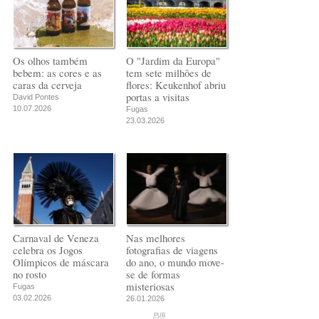
Os olhos também
O "Jardim da Europa"
bebem: as cores e as
tem sete milhões de
caras da cerveja
flores: Keukenhof abriu
portas a visitas
David Pontes
10.07.2026
Fugas
23.03.2026
Carnaval de Veneza
Nas melhores
celebra os Jogos
fotografias de viagens
Olímpicos de máscara
do ano, o mundo move-
no rosto
se de formas
misteriosas
Fugas
03.02.2026
26.01.2026
PUB