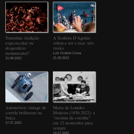
Tomatina: tradição
A Senhora D'Agonia
espectacular ou
voltou a ver o mar: três
desperdício
visões
monumental?
Luís Octávio Costa
21.08.2022
31.08.2022
Automóveis vintage de
Maria de Lourdes
corrida brilharam na
Modesto (1930-2022): a
Suíça
“menina da cozinha”
em 12 momentos para
27.07.2022
sempre
19.07.2022