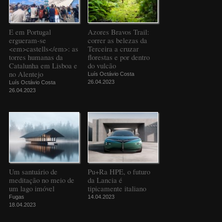
E em Portugal
Azores Bravos Trail:
ergueram-se
correr as belezas da
<em>castells</em>: as
Terceira a cruzar
torres humanas da
florestas e por dentro
Catalunha em Lisboa e
do vulcão
no Alentejo
Luís Octávio Costa
26.04.2023
Luís Octávio Costa
26.04.2023
Um santuário de
Pu+Ra HPE, o futuro
meditação no meio de
da Lancia é
um lago imóvel
tipicamente italiano
Fugas
14.04.2023
18.04.2023