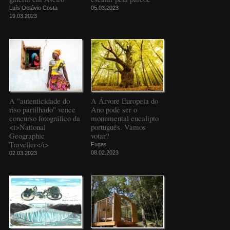
Luís Octávio Costa
05.03.2023
19.03.2023
A "autenticidade do
A Árvore Europeia do
riso partilhado" vence
Ano pode ser o
concurso fotográfico da
monumental eucalipto
<i>National
português. Vamos
Geographic
votar?
Traveller</i>
Fugas
08.02.2023
02.03.2023