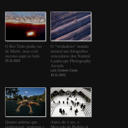
O Rio Tinto podia ser
O "verdadeiro" mundo
de Marte, mas está
natural nas fotografias
mesmo aqui ao lado
vencedoras dos Natural
Landscape Photography
15.11.2022
Awards
Luís Octávio Costa
15.11.2022
Quatro artistas que
Antes de o ser, o
exploraram, sentiram e
Mercado do Bolhão já