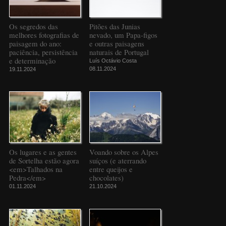
Os segredos das
Pitões das Junias
melhores fotografias de
nevado, um Papa-figos
paisagem do ano:
e outras paisagens
paciência, persistência
naturais de Portugal
e determinação
Luís Octávio Costa
08.11.2024
19.11.2024
Os lugares e as gentes
Voando sobre os Alpes
de Sortelha estão agora
suíços (e aterrando
<em>Talhados na
entre queijos e
Pedra</em>
chocolates)
01.11.2024
21.10.2024