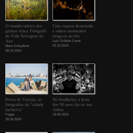
O mundo onírico dos
Uma raposa destemida
girinos vence Fotógrafo
e outros momentos
de Vida Selvagem do
mágicos no Iris
Ano
Luís Octávio Costa
02.10.2024
Mara Gonçalves
09.10.2024
Póvoa de Varzim, as
No Soalheiro, a festa
fotografias da "cidade
dos 50 anos faz-se nas
inclusiva"
vinhas
Fugas
19.09.2024
26.09.2024