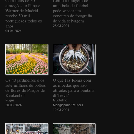
Com mais de 30
Como a imagem de
atracções, o Parque
uma bola de futebol
Warner de Madrid
pode vencer um
recebe 50 mil
concurso de fotografia
portugueses todos os
de vida selvagem
anos
25.03.2024
04.04.2024
Os 40 jardineiros e os
O que faz Roma com
sete milhões de bolbos
as moedas que são
de flores do Parque de
atiradas para a Fontana
Keukenhof
di Trevi?
Fugas
Guglielmo
20.03.2024
Mangiapane/Reuters
12.03.2024