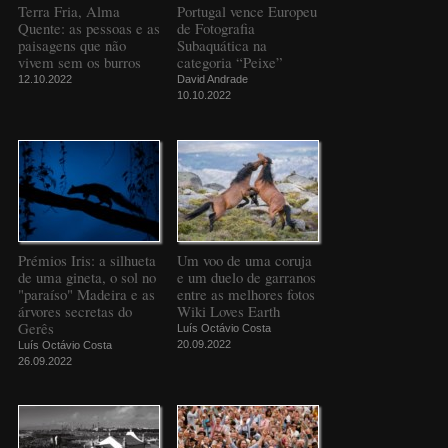
Terra Fria, Alma
Portugal vence Europeu
Quente: as pessoas e as
de Fotografia
paisagens que não
Subaquática na
vivem sem os burros
categoria “Peixe”
12.10.2022
David Andrade
10.10.2022
Prémios Iris: a silhueta
Um voo de uma coruja
de uma gineta, o sol no
e um duelo de garranos
"paraíso" Madeira e as
entre as melhores fotos
árvores secretas do
Wiki Loves Earth
Gerês
Luís Octávio Costa
20.09.2022
Luís Octávio Costa
26.09.2022