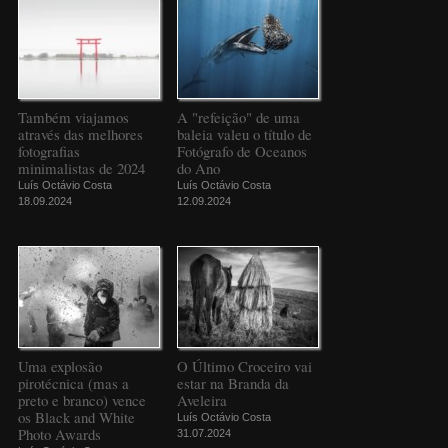
Também viajamos
A "refeição" de uma
através das melhores
baleia valeu o título de
fotografias
Fotógrafo de Oceanos
minimalistas de 2024
do Ano
Luís Octávio Costa
Luís Octávio Costa
18.09.2024
12.09.2024
Uma explosão
O Último Croceiro vai
pirotécnica (mas a
estar na Branda da
preto e branco) vence
Aveleira
os Black and White
Luís Octávio Costa
Photo Awards
31.07.2024