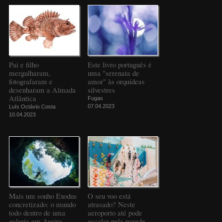
Pai e filho
Este livro português é
mergulharam,
uma "serenata de
fotografaram e
amor" às orquídeas
desenharam a Almada
silvestres
Atlântica
Fugas
07.04.2023
Luís Octávio Costa
10.04.2023
Mais um sonho Exodus
O seu voo está
concretizado: o mundo
atrasado? Neste
todo dentro de uma
aeroporto até pode
galeria em Aveiro
escalar pela parede