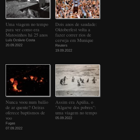
Uma viagem no tempo
Dois anos de saudade:
para ver como era
Oktoberfest volta a
Matosinhos há 25 anos
fazer correr rios de
cerveja em Munique
Luís Octávio Costa
20.09.2022
Reuters
19.09.2022
Nunca voou num balão
Assim era Apúlia, o
de ar quente? Oeiras
"Algarve dos pobres":
oferece baptismos de
uma viagem no tempo
voo
05.09.2022
Fugas
07.09.2022