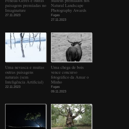
Peneda-Gerês e outras
Mateus premiados nos
paisagens premiadas no
Natural Landscape
Imaginature
Photography Awards
27.11.2023
Fugas
27.11.2023
Uma nevasca e muitas
Uma chega de bois
outras paisagens
vence concurso
naturais (sem
fotográfico da Amar o
Inteligência Artificial)
Minho
22.11.2023
Fugas
09.11.2023