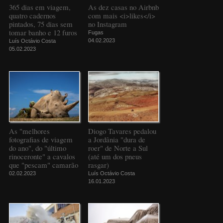
365 dias em viagem,
As dez casas no Airbnb
quatro cadernos
com mais <i>likes</i>
pintados, 75 dias sem
no Instagram
tomar banho e 12 furos
Fugas
04.02.2023
Luís Octávio Costa
05.02.2023
As "melhores
Diogo Tavares pedalou
fotografias de viagem
a Jordânia "dura de
do ano", do "último
roer" de Norte a Sul
rinoceronte" a cavalos
(até um dos pneus
que "pescam" camarão
rasgar)
02.02.2023
Luís Octávio Costa
16.01.2023