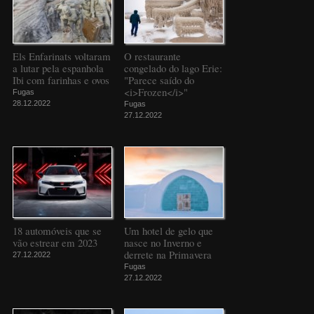
Els Enfarinats voltaram
O restaurante
a lutar pela espanhola
congelado do lago Erie:
Ibi com farinhas e ovos
"Parece saído do
<i>Frozen</i>"
Fugas
28.12.2022
Fugas
27.12.2022
18 automóveis que se
Um hotel de gelo que
vão estrear em 2023
nasce no Inverno e
derrete na Primavera
27.12.2022
Fugas
27.12.2022