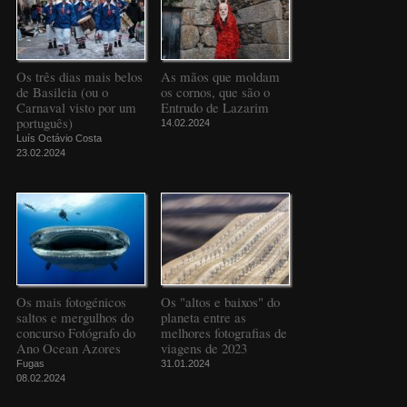
Os três dias mais belos
As mãos que moldam
de Basileia (ou o
os cornos, que são o
Carnaval visto por um
Entrudo de Lazarim
português)
14.02.2024
Luís Octávio Costa
23.02.2024
Os mais fotogénicos
Os "altos e baixos" do
saltos e mergulhos do
planeta entre as
concurso Fotógrafo do
melhores fotografias de
Ano Ocean Azores
viagens de 2023
Fugas
31.01.2024
08.02.2024