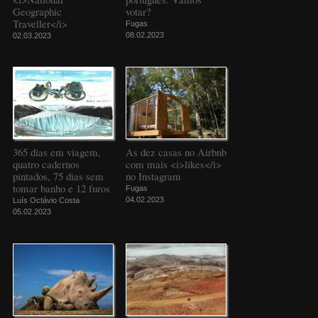
Geographic
votar?
Traveller</i>
Fugas
08.02.2023
02.03.2023
365 dias em viagem,
As dez casas no Airbnb
quatro cadernos
com mais <i>likes</i>
pintados, 75 dias sem
no Instagram
tomar banho e 12 furos
Fugas
04.02.2023
Luís Octávio Costa
05.02.2023