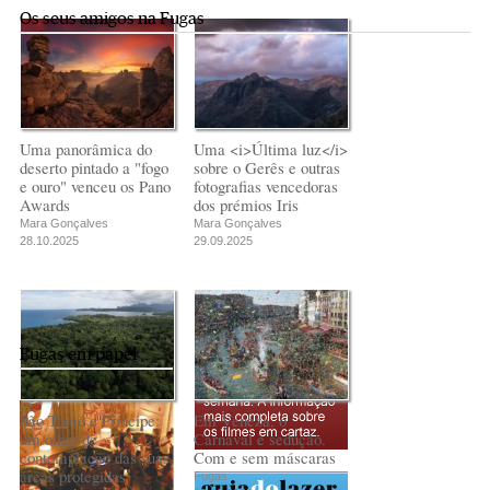
Pereira
Pereira
Andreia Marques
Os seus amigos na Fugas
Misterioso beijo
Misterioso beijo
Transnístria
Pereira
comunismo-
comunismo-
Rui Barbosa Batista
capitalismo
capitalismo
Rui Barbosa Batista
Rui Barbosa Batista
Uma panorâmica do
Uma <i>Última luz</i>
deserto pintado a "fogo
sobre o Gerês e outras
e ouro" venceu os Pano
fotografias vencedoras
Awards
dos prémios Iris
Mara Gonçalves
Mara Gonçalves
28.10.2025
29.09.2025
Fugas em papel
São Tomé e Príncipe:
Em Veneza, o
um olhar de
Carnaval é sedução.
contemplação das suas
Com e sem máscaras
áreas protegidas
Fugas