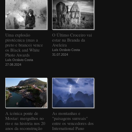
Uma explosão
O Último Croceiro vai
pirotécnica (mas a
estar na Branda da
preto e branco) vence
Aveleira
os Black and White
Luís Octávio Costa
Photo Awards
31.07.2024
Luís Octávio Costa
27.08.2024
A icónica ponte de
As montanhas e
Mostar: mergulhos no
"paisagens surreais"
rio e na história nos 20
entre os vencedores dos
anos da reconstrução
International Pano