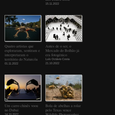
15.11.2022
Quatro artistas que
Antes de o ser, o
exploraram, sentiram e
Mercado do Bolhão já
interpretaram o
era fotogénico
território do Naturcôa
Luís Octávio Costa
21.10.2022
01.11.2022
Um carro chinês voou
Bola de abelhas a rolar
no Dubai
pelo Texas vence
Wildlife Photographer
14.10.2022