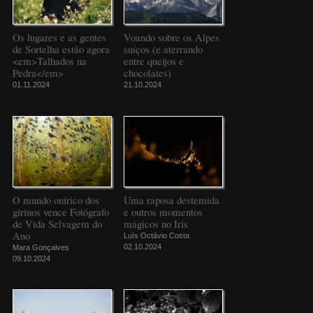
Os lugares e as gentes
Voando sobre os Alpes
de Sortelha estão agora
suíços (e aterrando
<em>Talhados na
entre queijos e
Pedra</em>
chocolates)
01.11.2024
21.10.2024
O mundo onírico dos
Uma raposa destemida
girinos vence Fotógrafo
e outros momentos
de Vida Selvagem do
mágicos no Iris
Ano
Luís Octávio Costa
02.10.2024
Mara Gonçalves
09.10.2024