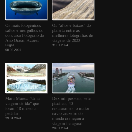
Os mais fotogénicos
Os "altos e baixos" do
saltos e mergulhos do
planeta entre as
concurso Fotógrafo do
melhores fotografias de
Ano Ocean Azores
viagens de 2023
Fugas
31.01.2024
08.02.2024
Mara Mures: "Uma
Dez mil pessoas, sete
viagem de ida" que
piscinas, 40
foram 18 meses a
restaurantes: o maior
pedalar
navio cruzeiro do
mundo começou a
29.01.2024
viagem inaugural
28.01.2024