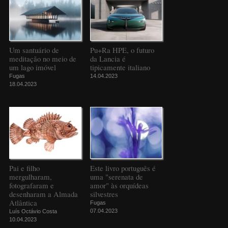
Um santuário de
Pu+Ra HPE, o futuro
meditação no meio de
da Lancia é
um lago imóvel
tipicamente italiano
Fugas
14.04.2023
18.04.2023
Pai e filho
Este livro português é
mergulharam,
uma "serenata de
fotografaram e
amor" às orquídeas
desenharam a Almada
silvestres
Atlântica
Fugas
07.04.2023
Luís Octávio Costa
10.04.2023