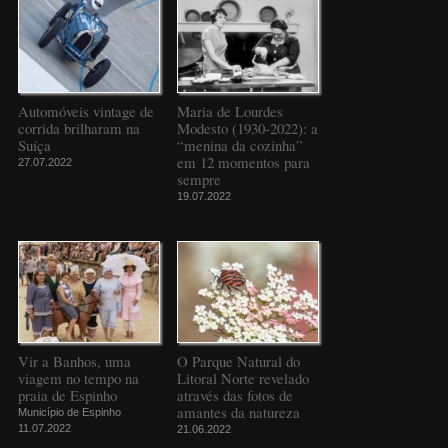
Automóveis vintage de
Maria de Lourdes
corrida brilharam na
Modesto (1930-2022): a
Suíça
“menina da cozinha”
em 12 momentos para
27.07.2022
sempre
19.07.2022
Vir a Banhos, uma
O Parque Natural do
viagem no tempo na
Litoral Norte revelado
praia de Espinho
através das fotos de
amantes da natureza
Município de Espinho
11.07.2022
21.06.2022