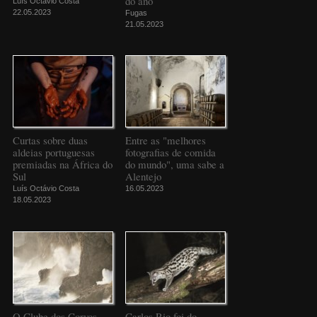
do ano
Luís Octávio Costa
22.05.2023
Fugas
21.05.2023
Curtas sobre duas
Entre as "melhores
aldeias portuguesas
fotografias de comida
premiadas na África do
do mundo", uma sabe a
Sul
Alentejo
Luís Octávio Costa
16.05.2023
18.05.2023
O Clube dos Corvos
Carlos Rio foi do