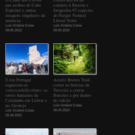
nas arribas do Cabo
estuário à floresta e
Espichel e outras
fotografou 97 espécies
imagens singulares da
do Parque Natural
natureza
Litoral Norte
Luís Octávio Costa
Luís Octávio Costa
09.05.2023
09.05.2023
E em Portugal
Azores Bravos Trail:
ergueram-se
correr as belezas da
<em>castells</em>: as
Terceira a cruzar
torres humanas da
florestas e por dentro
Catalunha em Lisboa e
do vulcão
no Alentejo
Luís Octávio Costa
26.04.2023
Luís Octávio Costa
26.04.2023