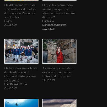
Os 40 jardineiros e os
O que faz Roma com
sete milhões de bolbos
as moedas que são
de flores do Parque de
atiradas para a Fontana
Keukenhof
di Trevi?
Fugas
Guglielmo
20.03.2024
Mangiapane/Reuters
12.03.2024
Os três dias mais belos
As mãos que moldam
de Basileia (ou o
os cornos, que são o
Carnaval visto por um
Entrudo de Lazarim
português)
14.02.2024
Luís Octávio Costa
23.02.2024