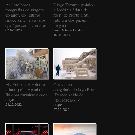
As "melhores
Diogo Tavares pedalou
fotografias de viagem
a Jordânia "dura de
do ano", do "último
roer" de Norte a Sul
rinoceronte" a cavalos
(até um dos pneus
que "pescam" camarão
rasgar)
02.02.2023
Luís Octávio Costa
16.01.2023
Els Enfarinats voltaram
O restaurante
a lutar pela espanhola
congelado do lago Erie:
Ibi com farinhas e ovos
"Parece saído do
<i>Frozen</i>"
Fugas
28.12.2022
Fugas
27.12.2022