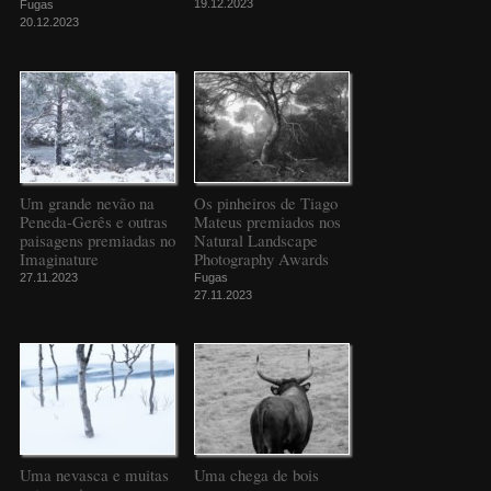
19.12.2023
Fugas
20.12.2023
Um grande nevão na
Os pinheiros de Tiago
Peneda-Gerês e outras
Mateus premiados nos
paisagens premiadas no
Natural Landscape
Imaginature
Photography Awards
27.11.2023
Fugas
27.11.2023
Uma nevasca e muitas
Uma chega de bois