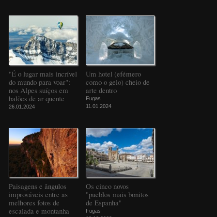
"É o lugar mais incrível
Um hotel (efémero
do mundo para voar":
como o gelo) cheio de
nos Alpes suíços em
arte dentro
balões de ar quente
Fugas
11.01.2024
26.01.2024
Paisagens e ângulos
Os cinco novos
improváveis entre as
"pueblos mais bonitos
melhores fotos de
de Espanha"
escalada e montanha
Fugas