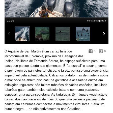
1 / 16
mostrar legenda
Paulo Pimenta
O Aquário de San Martín é um cartaz turístico
0
0
incontornável da Colômbia, próximo de Cartagena das
Índias. Na ilhota de Fernando Botero, há espaço suficiente para uma
casa que parece aberta aos elementos.
É “artesanal” o aquário, como
o promovem os panfletos turísticos, e talvez por isso uma experiência
imperdível pela autenticidade. Calcamos plataformas de madeira sobre
o mar onde se abrem piscinas: há golfinhos a acasalar e outros em
exibições regulares; não faltam tubarões de várias espécies, incluindo
tubarões-gato, também eles exibicionistas e com uma
partenaire
especial, uma garça-secretária. As tartarugas têm água e vegetação e
os sábalos não precisam de mais do que uma pequena piscina onde
nadam em cardumes compactos e movimentos circulares. Seria um
buraco negro — se não estivéssemos nas Caraíbas.