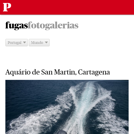
Público
Saltar
-
para
fugas
fotogalerias
o
conteúdo
Portugal
Mundo
Aquário de San Martin, Cartagena