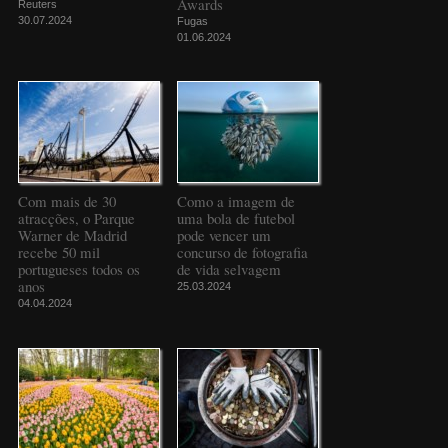
Awards
Reuters
30.07.2024
Fugas
01.06.2024
Com mais de 30
Como a imagem de
atracções, o Parque
uma bola de futebol
Warner de Madrid
pode vencer um
recebe 50 mil
concurso de fotografia
portugueses todos os
de vida selvagem
anos
25.03.2024
04.04.2024