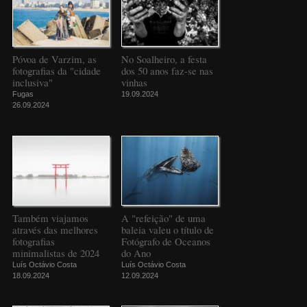
Póvoa de Varzim, as
No Soalheiro, a festa
fotografias da "cidade
dos 50 anos faz-se nas
inclusiva"
vinhas
Fugas
19.09.2024
26.09.2024
Também viajamos
A "refeição" de uma
através das melhores
baleia valeu o título de
fotografias
Fotógrafo de Oceanos
minimalistas de 2024
do Ano
Luís Octávio Costa
Luís Octávio Costa
18.09.2024
12.09.2024