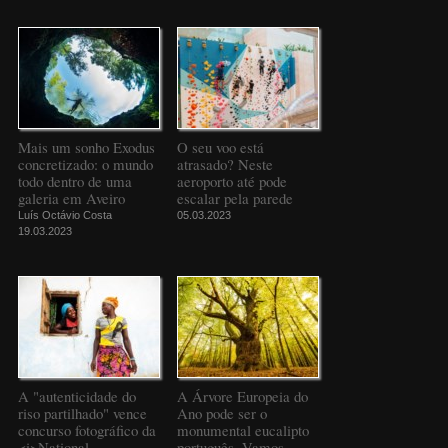
Mais um sonho Exodus
O seu voo está
concretizado: o mundo
atrasado? Neste
todo dentro de uma
aeroporto até pode
galeria em Aveiro
escalar pela parede
Luís Octávio Costa
05.03.2023
19.03.2023
A "autenticidade do
A Árvore Europeia do
riso partilhado" vence
Ano pode ser o
concurso fotográfico da
monumental eucalipto
<i>National
português. Vamos