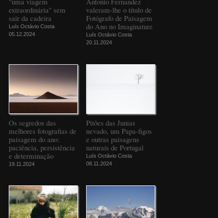
"uma viagem
Antonio Fernandez
extraordinária" sem
valeram-lhe o título de
sair da cadeira
Fotógrafo de Paisagem
do Ano no Imaginature
Luís Octávio Costa
05.12.2024
Luís Octávio Costa
20.11.2024
Os segredos das
Pitões das Junias
melhores fotografias de
nevado, um Papa-figos
paisagem do ano:
e outras paisagens
paciência, persistência
naturais de Portugal
e determinação
Luís Octávio Costa
08.11.2024
19.11.2024