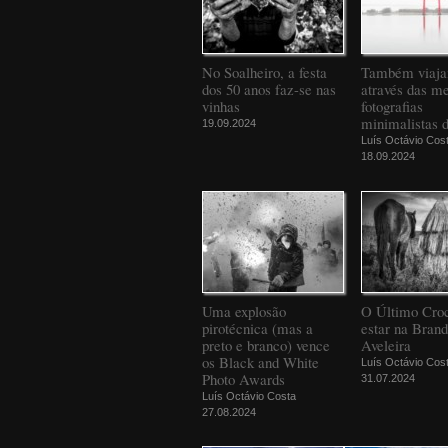
No Soalheiro, a festa
Também viaj
dos 50 anos faz-se nas
através das m
vinhas
fotografias
minimalistas 
19.09.2024
Luís Octávio Cos
18.09.2024
Uma explosão
O Último Croc
pirotécnica (mas a
estar na Bran
preto e branco) vence
Aveleira
os Black and White
Luís Octávio Cos
Photo Awards
31.07.2024
Luís Octávio Costa
27.08.2024