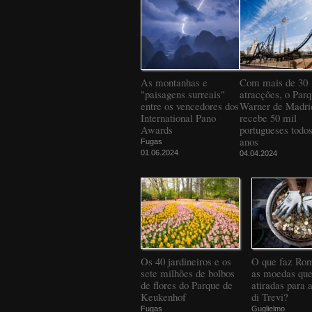
As montanhas e
Com mais de 30
"paisagens surreais"
atracções, o Par
entre os vencedores dos
Warner de Madri
International Pano
recebe 50 mil
Awards
portugueses todos
anos
Fugas
01.06.2024
04.04.2024
Os 40 jardineiros e os
O que faz Ro
sete milhões de bolbos
as moedas que
de flores do Parque de
atiradas para 
Keukenhof
di Trevi?
Fugas
Guglielmo