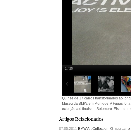
1 / 25
Quinze dos 17 carros transformados ao longo
Munique. A Fugas foi à maior reunião de sempr
fotográfica que serve de exemplo ao que se pod
Quinze de 17 carros transformados ao longo
Museu da BMW, em Munique. A Fugas foi à 
exibição até finais de Setembro. Eis uma m
Artigos Relacionados
07.05.2011
BMW Art Collection: O meu carro é