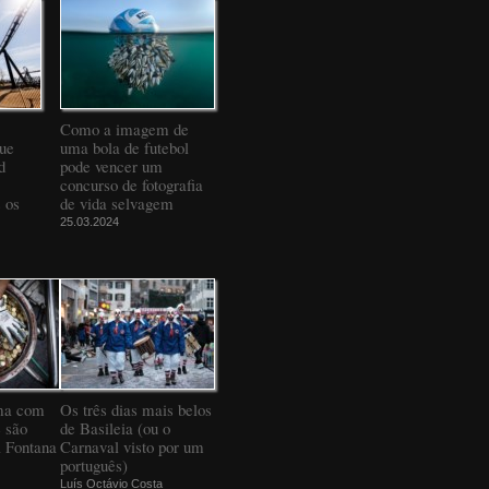
Como a imagem de
que
uma bola de futebol
d
pode vencer um
concurso de fotografia
 os
de vida selvagem
25.03.2024
ma com
Os três dias mais belos
 são
de Basileia (ou o
a Fontana
Carnaval visto por um
português)
Luís Octávio Costa