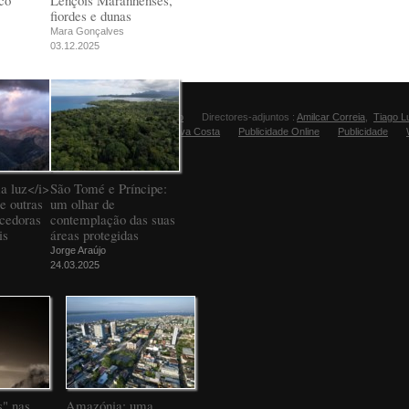
co
Lençóis Maranhenses,
fiordes e dunas
Mara Gonçalves
03.12.2025
Director:
Manuel Carvalho
Directores-adjuntos :
Amilcar Correia
,
Tiago L
Editora Fugas:
Sandra Silva Costa
Publicidade Online
Publicidade
a luz</i>
São Tomé e Príncipe:
e outras
um olhar de
ncedoras
contemplação das suas
is
áreas protegidas
Jorge Araújo
24.03.2025
" nas
Amazónia: uma