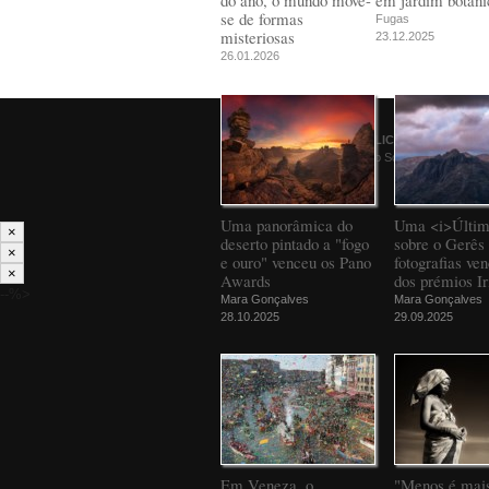
do ano, o mundo move-
em jardim botâni
se de formas
Fugas
misteriosas
23.12.2025
26.01.2026
© 2026
PÚBLICO
Comunicação Social SA
Uma panorâmica do
Uma <i>Últim
×
deserto pintado a "fogo
sobre o Gerês 
×
e ouro" venceu os Pano
fotografias ve
×
Awards
dos prémios Ir
--%>
Mara Gonçalves
Mara Gonçalves
28.10.2025
29.09.2025
Em Veneza, o
"Menos é mais