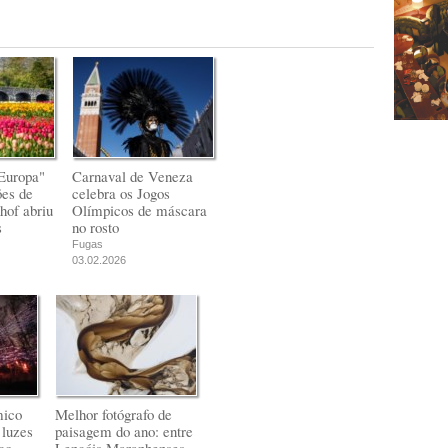
Europa"
Carnaval de Veneza
ões de
celebra os Jogos
hof abriu
Olímpicos de máscara
s
no rosto
Fugas
03.02.2026
mico
Melhor fotógrafo de
 luzes
paisagem do ano: entre