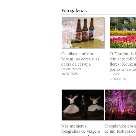
Fotogalerias
Os olhos também
O "Jardim da 
bebem: as cores e as
tem sete milh
caras da cerveja
flores: Keuken
portas a visita
David Pontes
10.07.2026
Fugas
23.03.2026
Nas melhores
O esplendor cós
fotografias de viagens
de um festival de