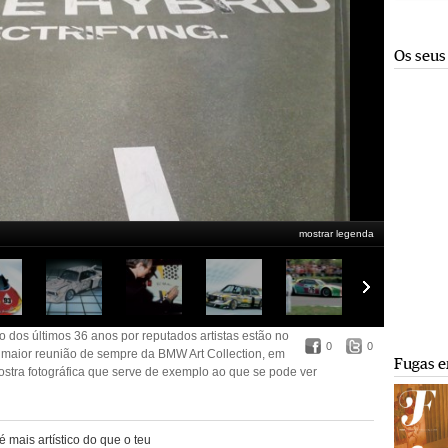
Os seus
mostrar legenda
 dos últimos 36 anos por reputados artistas estão no Museu da BMW em
e da BMW Art Collection em exibição até finais de Setembro. Eis uma mostra
e ver. Carla B. Ribeiro conta mais em http://fugas.publico.pt/284446
 dos últimos 36 anos por reputados artistas estão no
0
0
maior reunião de sempre da BMW Art Collection, em
Fugas e
ostra fotográfica que serve de exemplo ao que se pode ver
 mais artístico do que o teu