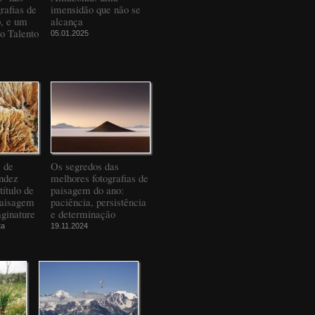
rafias de
imensidão que não se
o, e um
alcança
to Talento
05.01.2025
" de
Os segredos das
ndez
melhores fotografias de
título de
paisagem do ano:
Paisagem
paciência, persistência
ginature
e determinação
ta
19.11.2024