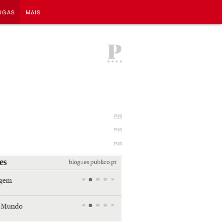
UGAS
MAIS
P
PUB
PUB
PUB
es
blogues.publico.pt
agem
Miami retro (e sempre kitsch)
Andreia Marques Pereira
r Mundo
Tiraspol: Misterioso beijo