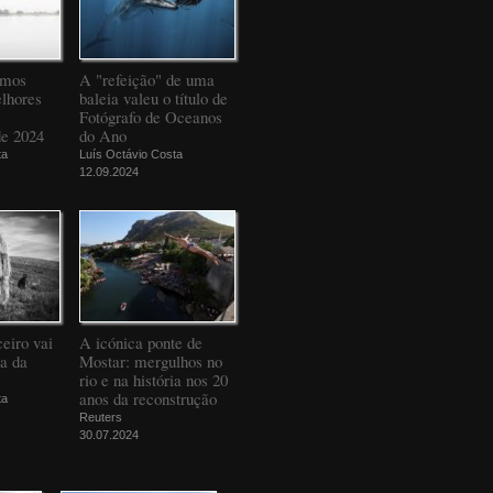
amos
A "refeição" de uma
elhores
baleia valeu o título de
Fotógrafo de Oceanos
de 2024
do Ano
ta
Luís Octávio Costa
12.09.2024
eiro vai
A icónica ponte de
da da
Mostar: mergulhos no
rio e na história nos 20
anos da reconstrução
ta
Reuters
30.07.2024