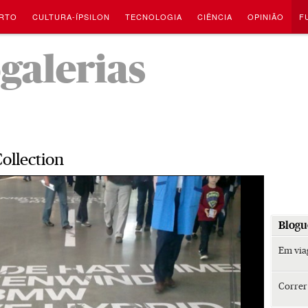
RTO
CULTURA-ÍPSILON
TECNOLOGIA
CIÊNCIA
OPINIÃO
F
-
ogalerias
ollection
Blogu
Em vi
Corre