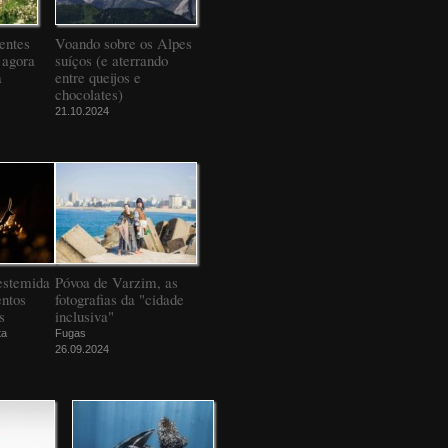
entes
Voando sobre os Alpes
 agora
suíços (e aterrando
a
entre queijos e
chocolates)
21.10.2024
estemida
Póvoa de Varzim, as
ntos
fotografias da "cidade
s
inclusiva"
ta
Fugas
26.09.2024