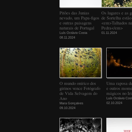
Pitões das Junias
Os lugares e as g
nevado, um Papa-figos
de Sortelha estão
e outras paisagens
<em>Talhados n
naturais de Portugal
Pedra</em>
Luís Octávio Costa
01.11.2024
08.11.2024
O mundo onírico dos
Uma raposa d
girinos vence Fotógrafo
e outros mome
de Vida Selvagem do
mágicos no Iri
Ano
Luís Octávio Cos
02.10.2024
Mara Gonçalves
09.10.2024