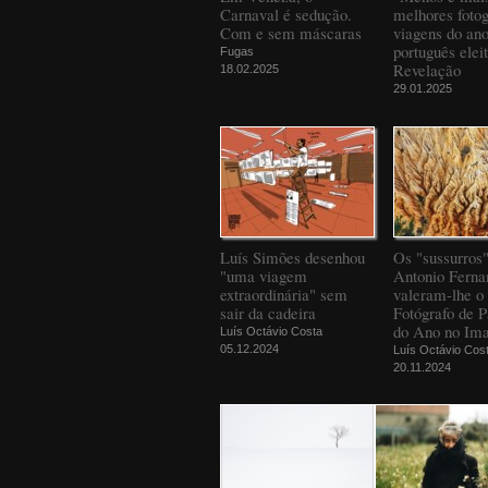
Carnaval é sedução.
melhores fotog
Com e sem máscaras
viagens do an
português elei
Fugas
Revelação
18.02.2025
29.01.2025
Luís Simões desenhou
Os "sussurros
"uma viagem
Antonio Ferna
extraordinária" sem
valeram-lhe o 
sair da cadeira
Fotógrafo de 
do Ano no Ima
Luís Octávio Costa
05.12.2024
Luís Octávio Cos
20.11.2024