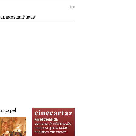
Miami retro (e sempre kitsch)
comunismo-capitalismo
PUB
Andreia Marques Pereira
Rui Barbosa Batista
 amigos na Fugas
Tiraspol: Misterioso beijo
Saïdia além da praia: da gruta do
comunismo-capitalismo
Camelo a Tafoughalt
Rui Barbosa Batista
Andreia Marques Pereira
A minha mais doce Transnístria
Rui Barbosa Batista
m papel