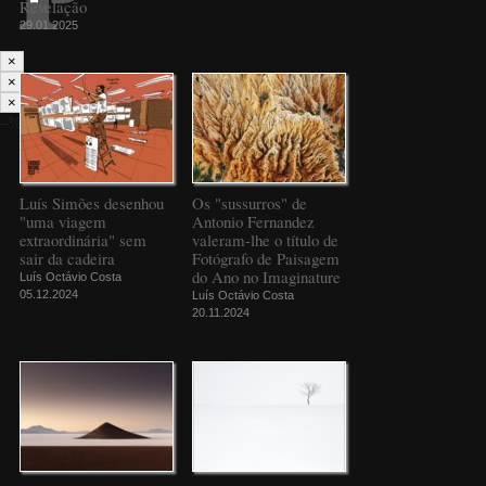
Revelação
29.01.2025
×
×
×
--%>
Luís Simões desenhou
Os "sussurros" de
"uma viagem
Antonio Fernandez
extraordinária" sem
valeram-lhe o título de
sair da cadeira
Fotógrafo de Paisagem
do Ano no Imaginature
Luís Octávio Costa
05.12.2024
Luís Octávio Costa
20.11.2024