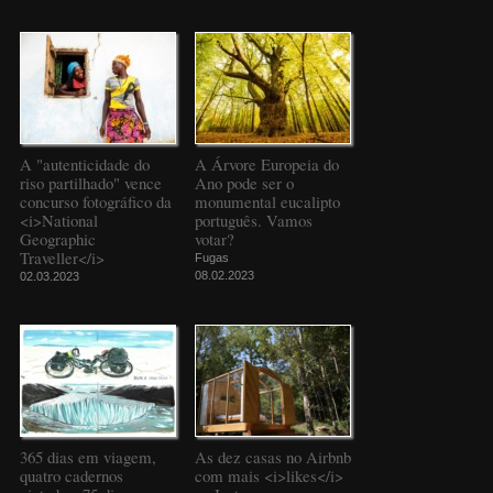
A "autenticidade do
A Árvore Europeia do
riso partilhado" vence
Ano pode ser o
concurso fotográfico da
monumental eucalipto
<i>National
português. Vamos
Geographic
votar?
Traveller</i>
Fugas
08.02.2023
02.03.2023
365 dias em viagem,
As dez casas no Airbnb
quatro cadernos
com mais <i>likes</i>