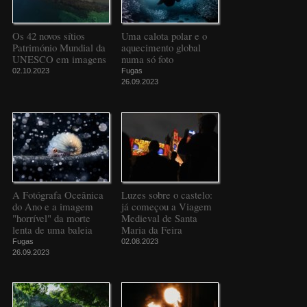
Os 42 novos sítios
Uma calota polar e o
Património Mundial da
aquecimento global
UNESCO em imagens
numa só foto
02.10.2023
Fugas
26.09.2023
A Fotógrafa Oceânica
Luzes sobre o castelo:
do Ano e a imagem
já começou a Viagem
"horrível" da morte
Medieval de Santa
lenta de uma baleia
Maria da Feira
Fugas
02.08.2023
26.09.2023