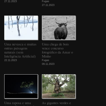
27.11.2023
Fugas
27.11.2023
Uma nevasca e muitas
Uma chega de bois
outras paisagens
vence concurso
naturais (sem
fotográfico da Amar o
Inteligência Artificial)
Minho
22.11.2023
Fugas
09.11.2023
Uma raposa e uma
As gigantes verdes e