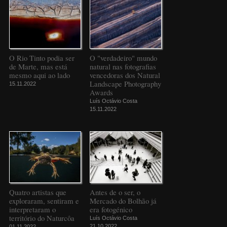
O Rio Tinto podia ser
O "verdadeiro" mundo
de Marte, mas está
natural nas fotografias
mesmo aqui ao lado
vencedoras dos Natural
Landscape Photography
15.11.2022
Awards
Luís Octávio Costa
15.11.2022
Quatro artistas que
Antes de o ser, o
exploraram, sentiram e
Mercado do Bolhão já
interpretaram o
era fotogénico
território do Naturcôa
Luís Octávio Costa
21.10.2022
01.11.2022