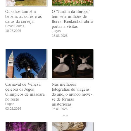
Os olhos também
O "Jardim da Europa"
bebem: as cores e as
tem sete milhões de
caras da cerveja
flores: Keukenhof abriu
portas a visitas
David Pontes
10.07.2026
Fugas
23.03.2026
Carnaval de Veneza
Nas melhores
celebra os Jogos
fotografias de viagens
Olímpicos de máscara
do ano, o mundo move-
no rosto
se de formas
misteriosas
Fugas
03.02.2026
26.01.2026
PUB
PUB