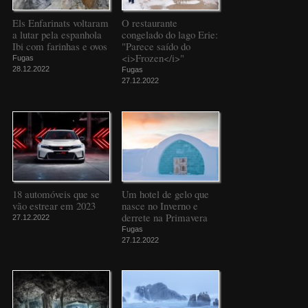
Els Enfarinats voltaram
O restaurante
a lutar pela espanhola
congelado do lago Erie:
Ibi com farinhas e ovos
"Parece saído do
<i>Frozen</i>"
Fugas
28.12.2022
Fugas
27.12.2022
18 automóveis que se
Um hotel de gelo que
vão estrear em 2023
nasce no Inverno e
derrete na Primavera
27.12.2022
Fugas
27.12.2022