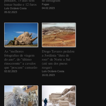
pintados, 75 dias sem
no Instagram
tomar banho e 12 furos
Fugas
04.02.2023
Luís Octávio Costa
05.02.2023
As "melhores
Diogo Tavares pedalou
fotografias de viagem
a Jordânia "dura de
do ano", do "último
roer" de Norte a Sul
rinoceronte" a cavalos
(até um dos pneus
que "pescam" camarão
rasgar)
02.02.2023
Luís Octávio Costa
16.01.2023