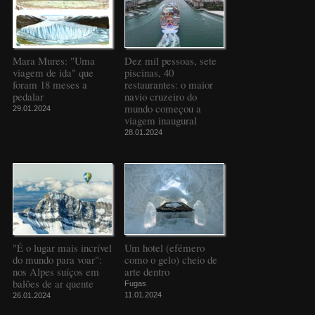
Mara Mures: "Uma
Dez mil pessoas, sete
viagem de ida" que
piscinas, 40
foram 18 meses a
restaurantes: o maior
pedalar
navio cruzeiro do
mundo começou a
29.01.2024
viagem inaugural
28.01.2024
"É o lugar mais incrível
Um hotel (efémero
do mundo para voar":
como o gelo) cheio de
nos Alpes suíços em
arte dentro
balões de ar quente
Fugas
11.01.2024
26.01.2024