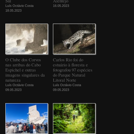
Sul
Alentejo
Luís Octávio Costa
16.05.2023
18.05.2023
O Clube dos Corvos
Carlos Rio foi do
nas arribas do Cabo
estuário à floresta e
Espichel e outras
fotografou 97 espécies
imagens singulares da
do Parque Natural
natureza
Litoral Norte
Luís Octávio Costa
Luís Octávio Costa
09.05.2023
09.05.2023