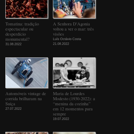
Tomatina: tradição
A Senhora D'Agonia
espectacular ou
voltou a ver o mar: três
desperdício
visões
monumental?
Luís Octávio Costa
21.08.2022
31.08.2022
Automóveis vintage de
Maria de Lourdes
corrida brilharam na
Modesto (1930-2022): a
Suíça
“menina da cozinha”
em 12 momentos para
27.07.2022
sempre
19.07.2022