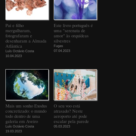
Pai e filho
Este livro português é
mergulharam,
uma "serenata de
fotografaram e
amor" às orquídeas
desenharam a Almada
silvestres
Atlântica
Fugas
07.04.2023
Luís Octávio Costa
10.04.2023
Mais um sonho Exodus
O seu voo está
concretizado: o mundo
atrasado? Neste
todo dentro de uma
aeroporto até pode
galeria em Aveiro
escalar pela parede
Luís Octávio Costa
05.03.2023
19.03.2023