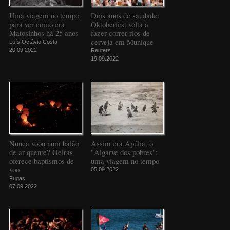
Uma viagem no tempo
Dois anos de saudade:
para ver como era
Oktoberfest volta a
Matosinhos há 25 anos
fazer correr rios de
cerveja em Munique
Luís Octávio Costa
20.09.2022
Reuters
19.09.2022
Nunca voou num balão
Assim era Apúlia, o
de ar quente? Oeiras
"Algarve dos pobres":
oferece baptismos de
uma viagem no tempo
voo
05.09.2022
Fugas
07.09.2022