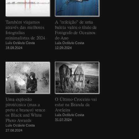
Também viajamos
A "refeição" de uma
através das melhores
baleia valeu o título de
fotografias
Fotógrafo de Oceanos
minimalistas de 2024
do Ano
Luís Octávio Costa
Luís Octávio Costa
18.09.2024
12.09.2024
Uma explosão
O Último Croceiro vai
pirotécnica (mas a
estar na Branda da
preto e branco) vence
Aveleira
os Black and White
Luís Octávio Costa
Photo Awards
31.07.2024
Luís Octávio Costa
27.08.2024