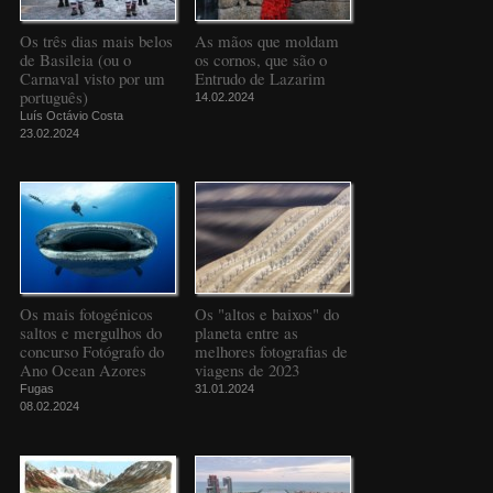
Os três dias mais belos
As mãos que moldam
de Basileia (ou o
os cornos, que são o
Carnaval visto por um
Entrudo de Lazarim
português)
14.02.2024
Luís Octávio Costa
23.02.2024
Os mais fotogénicos
Os "altos e baixos" do
saltos e mergulhos do
planeta entre as
concurso Fotógrafo do
melhores fotografias de
Ano Ocean Azores
viagens de 2023
Fugas
31.01.2024
08.02.2024