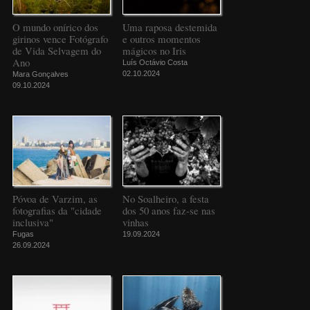
O mundo onírico dos
Uma raposa destemida
girinos vence Fotógrafo
e outros momentos
de Vida Selvagem do
mágicos no Iris
Ano
Luís Octávio Costa
02.10.2024
Mara Gonçalves
09.10.2024
Póvoa de Varzim, as
No Soalheiro, a festa
fotografias da "cidade
dos 50 anos faz-se nas
inclusiva"
vinhas
Fugas
19.09.2024
26.09.2024