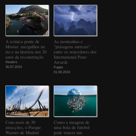
A icónica ponte de
As montanhas e
Mostar: mergulhos no
"paisagens surreais"
rio e na história nos 20
entre os vencedores dos
anos da reconstrução
International Pano
Awards
Reuters
30.07.2024
Fugas
01.06.2024
Com mais de 30
Como a imagem de
atracções, o Parque
uma bola de futebol
Warner de Madrid
pode vencer um