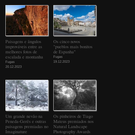
Paisagens e ângulos
Os cinco novos
improváveis entre as
"pueblos mais bonitos
melhores fotos de
de Espanha"
escalada e montanha
Fugas
19.12.2023
Fugas
20.12.2023
Um grande nevão na
Os pinheiros de Tiago
Peneda-Gerês e outras
Mateus premiados nos
paisagens premiadas no
Natural Landscape
Imaginature
Photography Awards