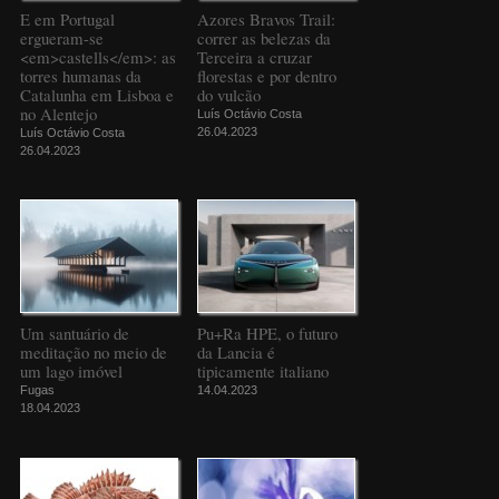
E em Portugal
Azores Bravos Trail:
ergueram-se
correr as belezas da
<em>castells</em>: as
Terceira a cruzar
torres humanas da
florestas e por dentro
Catalunha em Lisboa e
do vulcão
no Alentejo
Luís Octávio Costa
26.04.2023
Luís Octávio Costa
26.04.2023
Um santuário de
Pu+Ra HPE, o futuro
meditação no meio de
da Lancia é
um lago imóvel
tipicamente italiano
Fugas
14.04.2023
18.04.2023