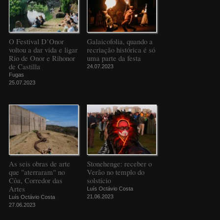
O Festival D’Onor
Galaicofolia, quando a
voltou a dar vida e ligar
recriação histórica é só
Rio de Onor e Rihonor
uma parte da festa
de Castilla
24.07.2023
Fugas
25.07.2023
As seis obras de arte
Stonehenge: receber o
que "aterraram" no
Verão no templo do
Côa, Corredor das
solstício
Artes
Luís Octávio Costa
21.06.2023
Luís Octávio Costa
27.06.2023