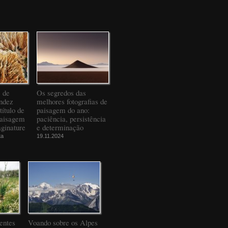
" de
Os segredos das
ndez
melhores fotografias de
título de
paisagem do ano:
Paisagem
paciência, persistência
ginature
e determinação
ta
19.11.2024
entes
Voando sobre os Alpes