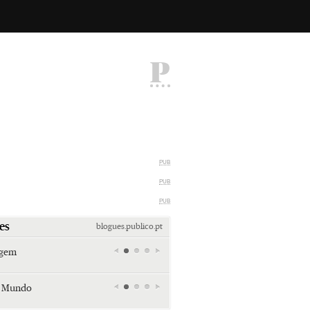
P
PUB
PUB
PUB
es
blogues.publico.pt
agem
Miami retro (e sempre kitsch)
Andreia Marques Pereira
r Mundo
Tiraspol: Misterioso beijo