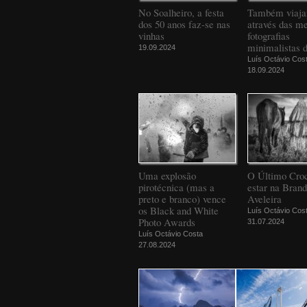
No Soalheiro, a festa
Também viaj
dos 50 anos faz-se nas
através das m
vinhas
fotografias
minimalistas 
19.09.2024
Luís Octávio Cos
18.09.2024
Uma explosão
O Último Croc
pirotécnica (mas a
estar na Bran
preto e branco) vence
Aveleira
os Black and White
Luís Octávio Cos
Photo Awards
31.07.2024
Luís Octávio Costa
27.08.2024