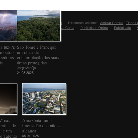
Director:
Manuel Carvalho
Directores-adjuntos :
Amilcar Correia
,
Tiago L
Editora Fugas:
Sandra Silva Costa
Publicidade Online
Publicidade
a luz</i>
São Tomé e Príncipe:
e outras
um olhar de
ncedoras
contemplação das suas
is
áreas protegidas
Jorge Araújo
24.03.2025
" nas
Amazónia: uma
rafias de
imensidão que não se
o, e um
alcança
to Talento
05.01.2025