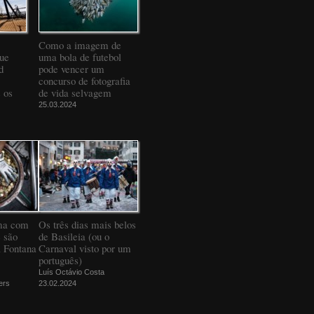
Como a imagem de
que
uma bola de futebol
d
pode vencer um
concurso de fotografia
 os
de vida selvagem
25.03.2024
ma com
Os três dias mais belos
 são
de Basileia (ou o
a Fontana
Carnaval visto por um
português)
Luís Octávio Costa
ers
23.02.2024