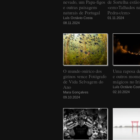
nevado, um Papa-figos
de Sortelha estão
e outras paisagens
<em>Talhados n
naturais de Portugal
Pedra</em>
Luís Octávio Costa
01.11.2024
08.11.2024
O mundo onírico dos
Uma raposa d
girinos vence Fotógrafo
e outros mome
de Vida Selvagem do
mágicos no Iri
Ano
Luís Octávio Cos
02.10.2024
Mara Gonçalves
09.10.2024