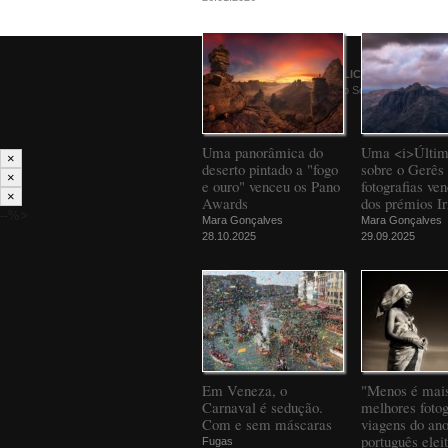
© 2026
PÚBLICO
Comunicação Social SA
Uma panorâmica do
Uma <i>Últim
×
deserto pintado a "fogo
sobre o Gerês 
×
e ouro" venceu os Pano
fotografias ve
×
Awards
dos prémios Ir
--%>
Mara Gonçalves
Mara Gonçalves
28.10.2025
29.09.2025
Em Veneza, o
"Menos é mais
Carnaval é sedução.
melhores fotog
Com e sem máscaras
viagens do an
português elei
Fugas