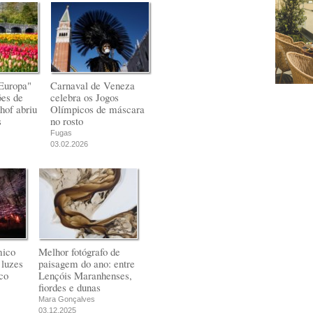
Europa"
Carnaval de Veneza
ões de
celebra os Jogos
hof abriu
Olímpicos de máscara
s
no rosto
Fugas
03.02.2026
mico
Melhor fotógrafo de
 luzes
paisagem do ano: entre
co
Lençóis Maranhenses,
fiordes e dunas
Mara Gonçalves
03.12.2025