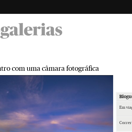
-
ogalerias
tro com uma câmara fotográfica
Blogu
Em vi
Corre