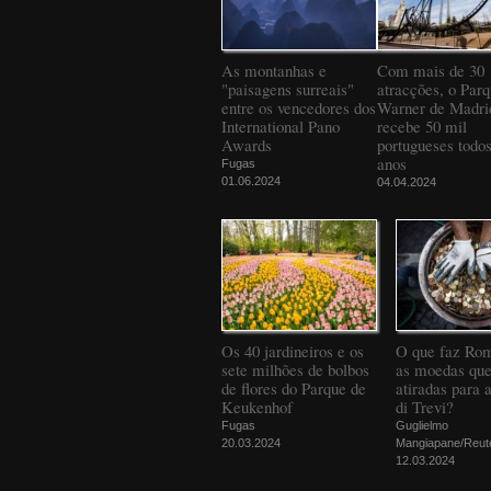
As montanhas e
Com mais de 30
"paisagens surreais"
atracções, o Par
entre os vencedores dos
Warner de Madri
International Pano
recebe 50 mil
Awards
portugueses todos
anos
Fugas
01.06.2024
04.04.2024
Os 40 jardineiros e os
O que faz Ro
sete milhões de bolbos
as moedas que
de flores do Parque de
atiradas para 
Keukenhof
di Trevi?
Fugas
Guglielmo
20.03.2024
Mangiapane/Reut
12.03.2024