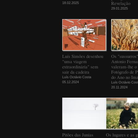
Revelação
18.02.2025
29.01.2025
Luís Simões desenhou
Os "sussurros
"uma viagem
Antonio Ferna
extraordinária" sem
valeram-lhe o 
sair da cadeira
Fotógrafo de 
do Ano no Ima
Luís Octávio Costa
05.12.2024
Luís Octávio Cos
20.11.2024
Pitões das Junias
Os lugares e as g