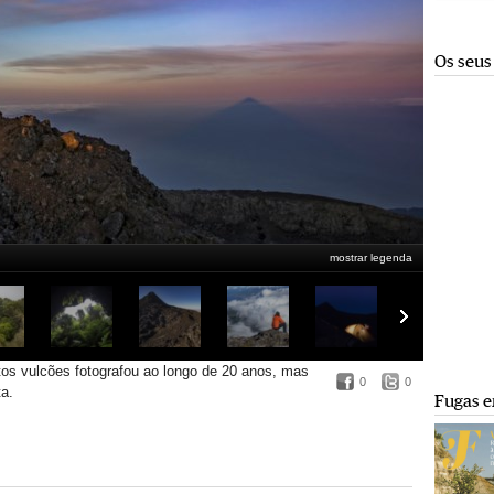
Os seus
mostrar legenda
os vulcões fotografou ao longo de 20 anos, mas
0
0
a.
Fugas e