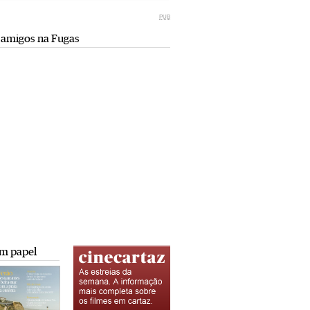
Miami retro (e sempre kitsch)
comunismo-capitalismo
PUB
Andreia Marques Pereira
Rui Barbosa Batista
 amigos na Fugas
Tiraspol: Misterioso beijo
Saïdia além da praia: da gruta do
comunismo-capitalismo
Camelo a Tafoughalt
Rui Barbosa Batista
Andreia Marques Pereira
A minha mais doce Transnístria
Rui Barbosa Batista
m papel