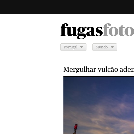
fugas
fot
Portugal
Mundo
Mergulhar vulcão aden