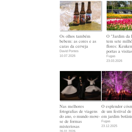
Os olhos também
O "Jardim da 
bebem: as cores e as
tem sete milh
caras da cerveja
flores: Keuken
portas a visita
David Pontes
10.07.2026
Fugas
23.03.2026
Nas melhores
O esplendor cós
fotografias de viagens
de um festival de
do ano, o mundo move-
em jardim botâni
se de formas
Fugas
misteriosas
23.12.2025
26.01.2026