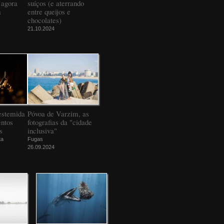
 agora
suíços (e aterrando
a
entre queijos e
chocolates)
21.10.2024
estemida
Póvoa de Varzim, as
ntos
fotografias da "cidade
s
inclusiva"
ta
Fugas
26.09.2024