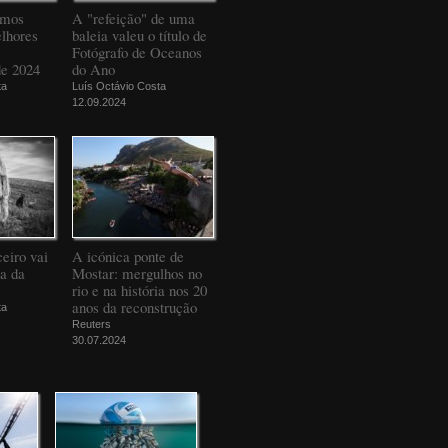
amos
A "refeição" de uma
elhores
baleia valeu o título de
Fotógrafo de Oceanos
de 2024
do Ano
ta
Luís Octávio Costa
12.09.2024
eiro vai
A icónica ponte de
da da
Mostar: mergulhos no
rio e na história nos 20
anos da reconstrução
ta
Reuters
30.07.2024