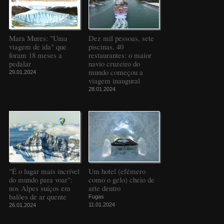
Mara Mures: "Uma
Dez mil pessoas, sete
viagem de ida" que
piscinas, 40
foram 18 meses a
restaurantes: o maior
pedalar
navio cruzeiro do
mundo começou a
29.01.2024
viagem inaugural
28.01.2024
"É o lugar mais incrível
Um hotel (efémero
do mundo para voar":
como o gelo) cheio de
nos Alpes suíços em
arte dentro
balões de ar quente
Fugas
11.01.2024
26.01.2024