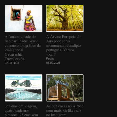
A "autenticidade do
A Árvore Europeia do
riso partilhado" vence
Ano pode ser o
concurso fotográfico da
monumental eucalipto
<i>National
português. Vamos
Geographic
votar?
Traveller</i>
Fugas
08.02.2023
02.03.2023
365 dias em viagem,
As dez casas no Airbnb
quatro cadernos
com mais <i>likes</i>
pintados, 75 dias sem
no Instagram