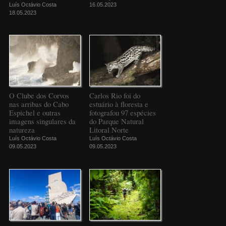
Luís Octávio Costa
16.05.2023
18.05.2023
O Clube dos Corvos
Carlos Rio foi do
nas arribas do Cabo
estuário à floresta e
Espichel e outras
fotografou 97 espécies
imagens singulares da
do Parque Natural
natureza
Litoral Norte
Luís Octávio Costa
Luís Octávio Costa
09.05.2023
09.05.2023