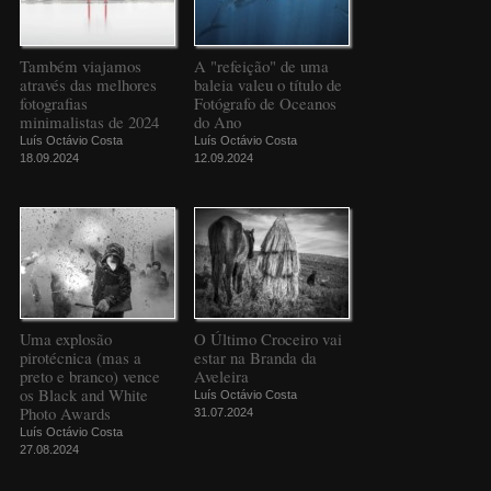
Também viajamos
A "refeição" de uma
através das melhores
baleia valeu o título de
fotografias
Fotógrafo de Oceanos
minimalistas de 2024
do Ano
Luís Octávio Costa
Luís Octávio Costa
18.09.2024
12.09.2024
Uma explosão
O Último Croceiro vai
pirotécnica (mas a
estar na Branda da
preto e branco) vence
Aveleira
os Black and White
Luís Octávio Costa
Photo Awards
31.07.2024
Luís Octávio Costa
27.08.2024