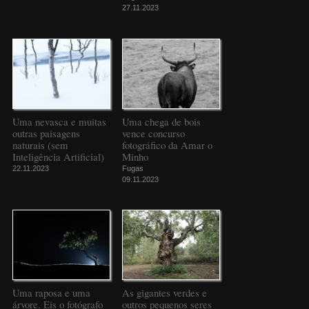
27.11.2023
Uma nevasca e muitas
Uma chega de bois
outras paisagens
vence concurso
naturais (sem
fotográfico da Amar o
Inteligência Artificial)
Minho
22.11.2023
Fugas
09.11.2023
Uma raposa e uma
As gigantes verdes e
árvore. Eis o fotógrafo
outros pequenos seres