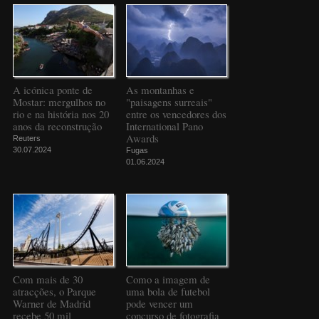
A icónica ponte de
As montanhas e
Mostar: mergulhos no
"paisagens surreais"
rio e na história nos 20
entre os vencedores dos
anos da reconstrução
International Pano
Awards
Reuters
30.07.2024
Fugas
01.06.2024
Com mais de 30
Como a imagem de
atracções, o Parque
uma bola de futebol
Warner de Madrid
pode vencer um
recebe 50 mil
concurso de fotografia