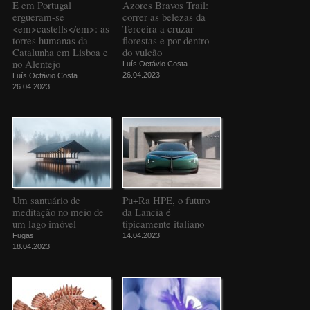
E em Portugal
Azores Bravos Trail:
ergueram-se
correr as belezas da
<em>castells</em>: as
Terceira a cruzar
torres humanas da
florestas e por dentro
Catalunha em Lisboa e
do vulcão
no Alentejo
Luís Octávio Costa
26.04.2023
Luís Octávio Costa
26.04.2023
Um santuário de
Pu+Ra HPE, o futuro
meditação no meio de
da Lancia é
um lago imóvel
tipicamente italiano
Fugas
14.04.2023
18.04.2023