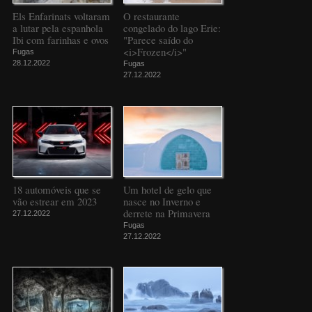
Els Enfarinats voltaram
O restaurante
a lutar pela espanhola
congelado do lago Erie:
Ibi com farinhas e ovos
"Parece saído do
<i>Frozen</i>"
Fugas
28.12.2022
Fugas
27.12.2022
18 automóveis que se
Um hotel de gelo que
vão estrear em 2023
nasce no Inverno e
derrete na Primavera
27.12.2022
Fugas
27.12.2022