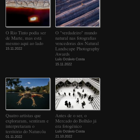
O Rio Tinto podia ser
O "verdadeiro" mundo
de Marte, mas está
natural nas fotografias
mesmo aqui ao lado
vencedoras dos Natural
Landscape Photography
15.11.2022
Awards
Luís Octávio Costa
15.11.2022
Quatro artistas que
Antes de o ser, o
exploraram, sentiram e
Mercado do Bolhão já
interpretaram o
era fotogénico
território do Naturcôa
Luís Octávio Costa
21.10.2022
01.11.2022