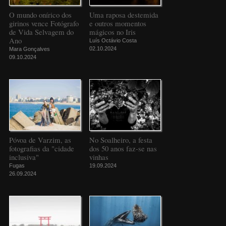
O mundo onírico dos
Uma raposa destemida
girinos vence Fotógrafo
e outros momentos
de Vida Selvagem do
mágicos no Iris
Ano
Luís Octávio Costa
02.10.2024
Mara Gonçalves
09.10.2024
Póvoa de Varzim, as
No Soalheiro, a festa
fotografias da "cidade
dos 50 anos faz-se nas
inclusiva"
vinhas
Fugas
19.09.2024
26.09.2024