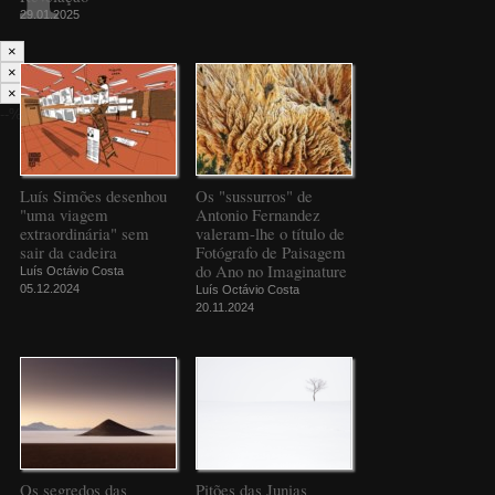
29.01.2025
×
×
×
--%>
Luís Simões desenhou
Os "sussurros" de
"uma viagem
Antonio Fernandez
extraordinária" sem
valeram-lhe o título de
sair da cadeira
Fotógrafo de Paisagem
do Ano no Imaginature
Luís Octávio Costa
05.12.2024
Luís Octávio Costa
20.11.2024
Os segredos das
Pitões das Junias