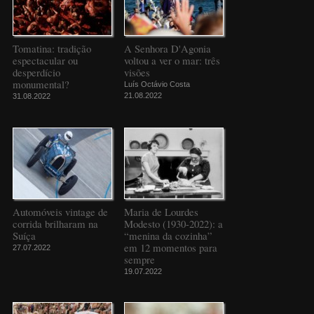
Tomatina: tradição
A Senhora D'Agonia
espectacular ou
voltou a ver o mar: três
desperdício
visões
monumental?
Luís Octávio Costa
21.08.2022
31.08.2022
Automóveis vintage de
Maria de Lourdes
corrida brilharam na
Modesto (1930-2022): a
Suíça
“menina da cozinha”
em 12 momentos para
27.07.2022
sempre
19.07.2022