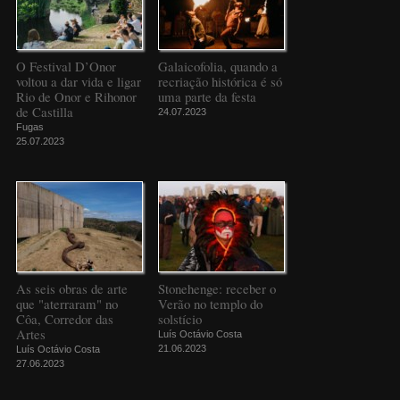
O Festival D’Onor
Galaicofolia, quando a
voltou a dar vida e ligar
recriação histórica é só
Rio de Onor e Rihonor
uma parte da festa
de Castilla
24.07.2023
Fugas
25.07.2023
As seis obras de arte
Stonehenge: receber o
que "aterraram" no
Verão no templo do
Côa, Corredor das
solstício
Artes
Luís Octávio Costa
21.06.2023
Luís Octávio Costa
27.06.2023