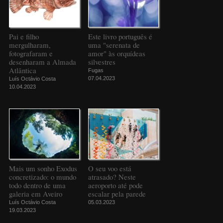
Pai e filho
Este livro português é
mergulharam,
uma "serenata de
fotografaram e
amor" às orquídeas
desenharam a Almada
silvestres
Atlântica
Fugas
07.04.2023
Luís Octávio Costa
10.04.2023
Mais um sonho Exodus
O seu voo está
concretizado: o mundo
atrasado? Neste
todo dentro de uma
aeroporto até pode
galeria em Aveiro
escalar pela parede
Luís Octávio Costa
05.03.2023
19.03.2023