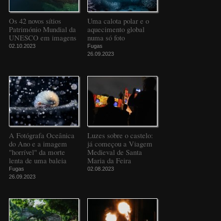
Os 42 novos sítios
Uma calota polar e o
Património Mundial da
aquecimento global
UNESCO em imagens
numa só foto
02.10.2023
Fugas
26.09.2023
A Fotógrafa Oceânica
Luzes sobre o castelo:
do Ano e a imagem
já começou a Viagem
"horrível" da morte
Medieval de Santa
lenta de uma baleia
Maria da Feira
Fugas
02.08.2023
26.09.2023