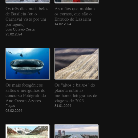
Os três dias mais belos
As mãos que moldam
de Basileia (ou o
os cornos, que são o
Carnaval visto por um
Entrudo de Lazarim
português)
14.02.2024
Luís Octávio Costa
23.02.2024
Os mais fotogénicos
Os "altos e baixos" do
saltos e mergulhos do
planeta entre as
concurso Fotógrafo do
melhores fotografias de
Ano Ocean Azores
viagens de 2023
Fugas
31.01.2024
08.02.2024