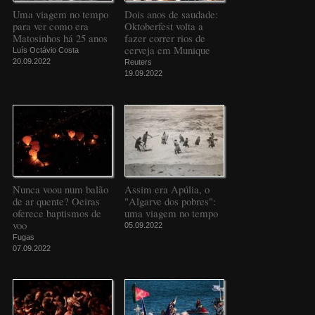
Uma viagem no tempo
Dois anos de saudade:
para ver como era
Oktoberfest volta a
Matosinhos há 25 anos
fazer correr rios de
cerveja em Munique
Luís Octávio Costa
20.09.2022
Reuters
19.09.2022
Nunca voou num balão
Assim era Apúlia, o
de ar quente? Oeiras
"Algarve dos pobres":
oferece baptismos de
uma viagem no tempo
voo
05.09.2022
Fugas
07.09.2022