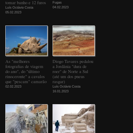
tomar banho e 12 furos
Fugas
04.02.2023
Luís Octávio Costa
05.02.2023
As "melhores
Diogo Tavares pedalou
fotografias de viagem
a Jordânia "dura de
do ano", do "último
roer" de Norte a Sul
rinoceronte" a cavalos
(até um dos pneus
que "pescam" camarão
rasgar)
02.02.2023
Luís Octávio Costa
16.01.2023