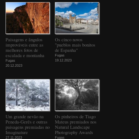
Paisagens e ângulos
Os cinco novos
improváveis entre as
"pueblos mais bonitos
melhores fotos de
de Espanha"
escalada e montanha
Fugas
19.12.2023
Fugas
20.12.2023
Um grande nevão na
Os pinheiros de Tiago
Peneda-Gerês e outras
Mateus premiados nos
paisagens premiadas no
Natural Landscape
Imaginature
Photography Awards
27.11.2023
Fugas