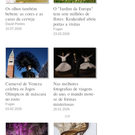
Os olhos também
O "Jardim da Europa"
bebem: as cores e as
tem sete milhões de
caras da cerveja
flores: Keukenhof abriu
portas a visitas
David Pontes
10.07.2026
Fugas
23.03.2026
Carnaval de Veneza
Nas melhores
celebra os Jogos
fotografias de viagens
Olímpicos de máscara
do ano, o mundo move-
no rosto
se de formas
misteriosas
Fugas
03.02.2026
26.01.2026
PUB
PUB
PUB