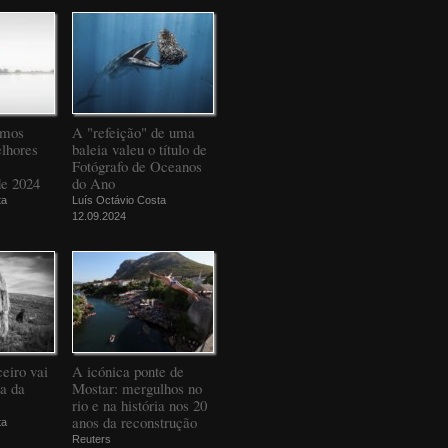
amos
A "refeição" de uma
elhores
baleia valeu o título de
Fotógrafo de Oceanos
de 2024
do Ano
ta
Luís Octávio Costa
12.09.2024
eiro vai
A icónica ponte de
da da
Mostar: mergulhos no
rio e na história nos 20
anos da reconstrução
ta
Reuters