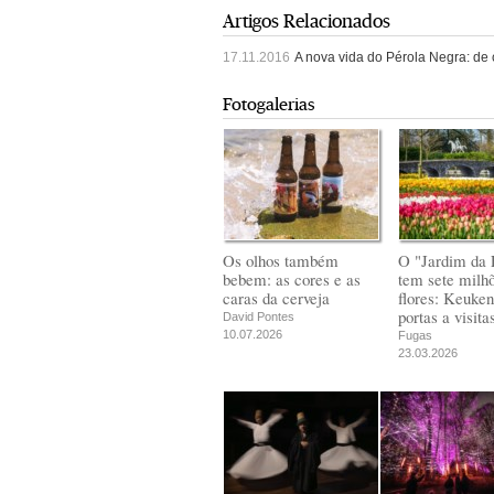
Artigos Relacionados
17.11.2016
A nova vida do Pérola Negra: de 
Fotogalerias
Os olhos também
O "Jardim da 
bebem: as cores e as
tem sete milh
caras da cerveja
flores: Keuken
portas a visita
David Pontes
10.07.2026
Fugas
23.03.2026