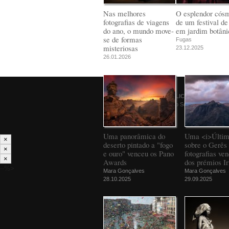
Nas melhores
O esplendor cós
fotografias de viagens
de um festival de
do ano, o mundo move-
em jardim botâni
se de formas
Fugas
misteriosas
23.12.2025
26.01.2026
© 2026
PÚBLICO
Comunicação Social SA
Uma panorâmica do
Uma <i>Últim
×
deserto pintado a "fogo
sobre o Gerês 
×
e ouro" venceu os Pano
fotografias ve
×
Awards
dos prémios Ir
--%>
Mara Gonçalves
Mara Gonçalves
28.10.2025
29.09.2025