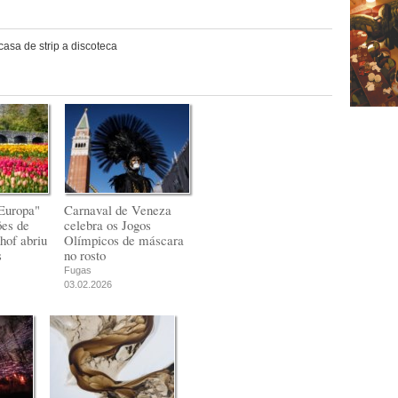
casa de strip a discoteca
Europa"
Carnaval de Veneza
ões de
celebra os Jogos
hof abriu
Olímpicos de máscara
s
no rosto
Fugas
03.02.2026