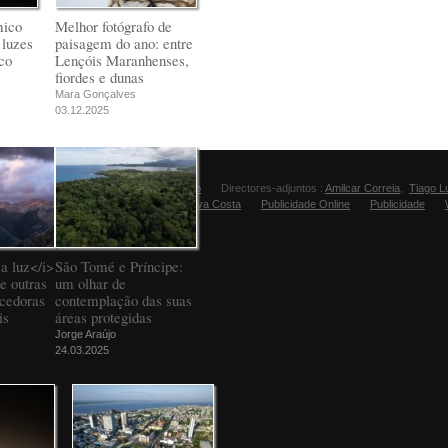
mico
Melhor fotógrafo de
 luzes
paisagem do ano: entre
co
Lençóis Maranhenses,
fiordes e dunas
Mara Gonçalves
03.12.2025
Director:
Manuel Carvalho
Directores-adjuntos :
Amilcar Correia
,
Tiago L
Editora Fugas:
Sandra Silva Costa
Publicidade Online
Publicidade
a luz</i>
São Tomé e Príncipe:
e outras
um olhar de
ncedoras
contemplação das suas
is
áreas protegidas
Jorge Araújo
24.03.2025