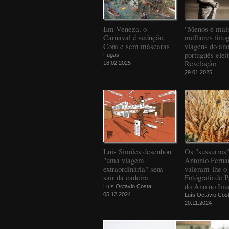
Em Veneza, o
"Menos é mais
Carnaval é sedução.
melhores fotog
Com e sem máscaras
viagens do an
português elei
Fugas
Revelação
18.02.2025
29.01.2025
Luís Simões desenhou
Os "sussurros
"uma viagem
Antonio Ferna
extraordinária" sem
valeram-lhe o 
sair da cadeira
Fotógrafo de 
do Ano no Ima
Luís Octávio Costa
05.12.2024
Luís Octávio Cos
20.11.2024