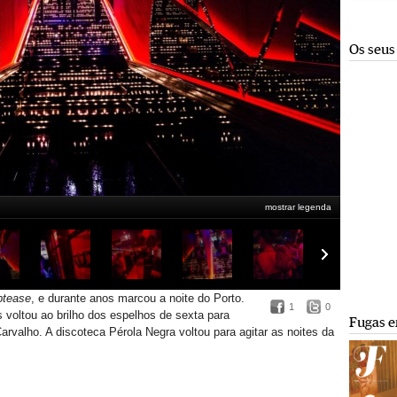
Os seus
mostrar legenda
iptease
, e durante anos marcou a noite do Porto.
1
0
voltou ao brilho dos espelhos de sexta para
Fugas e
rvalho. A discoteca Pérola Negra voltou para agitar as noites da