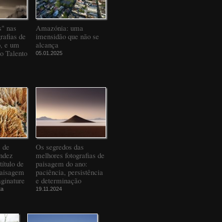
" nas
Amazónia: uma
rafias de
imensidão que não se
o, e um
alcança
to Talento
05.01.2025
" de
Os segredos das
ndez
melhores fotografias de
título de
paisagem do ano:
Paisagem
paciência, persistência
ginature
e determinação
ta
19.11.2024