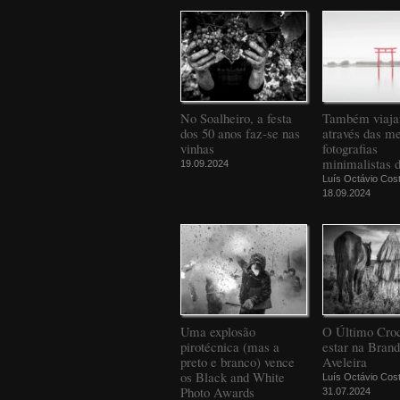
No Soalheiro, a festa
Também viaj
dos 50 anos faz-se nas
através das m
vinhas
fotografias
minimalistas 
19.09.2024
Luís Octávio Cos
18.09.2024
Uma explosão
O Último Croc
pirotécnica (mas a
estar na Bran
preto e branco) vence
Aveleira
os Black and White
Luís Octávio Cos
Photo Awards
31.07.2024