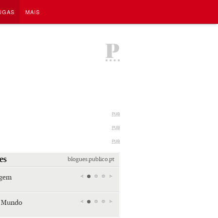
UGAS
MAIS
P
PUB
PUB
PUB
es
blogues.publico.pt
agem
Miami retro (e sempre kitsch)
Andreia Marques Pereira
r Mundo
Tiraspol: Misterioso beijo