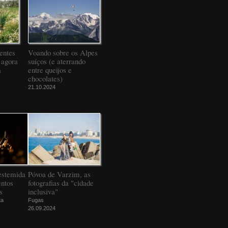
entes
Voando sobre os Alpes
 agora
suíços (e aterrando
a
entre queijos e
chocolates)
21.10.2024
estemida
Póvoa de Varzim, as
ntos
fotografias da "cidade
s
inclusiva"
ta
Fugas
26.09.2024