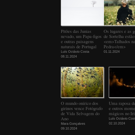
Pitões das Junias
Os lugares e as g
nevado, um Papa-figos
de Sortelha estão
e outras paisagens
<em>Talhados n
naturais de Portugal
Pedra</em>
Luís Octávio Costa
01.11.2024
08.11.2024
O mundo onírico dos
Uma raposa d
girinos vence Fotógrafo
e outros mome
de Vida Selvagem do
mágicos no Iri
Ano
Luís Octávio Cos
02.10.2024
Mara Gonçalves
09.10.2024