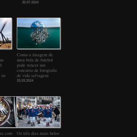
30.07.2024
Como a imagem de
que
uma bola de futebol
d
pode vencer um
concurso de fotografia
 os
de vida selvagem
25.03.2024
ma com
Os três dias mais belos