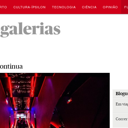
RTO
CULTURA-ÍPSILON
TECNOLOGIA
CIÊNCIA
OPINIÃO
F
-
ogalerias
continua
Blogu
Em vi
Corre