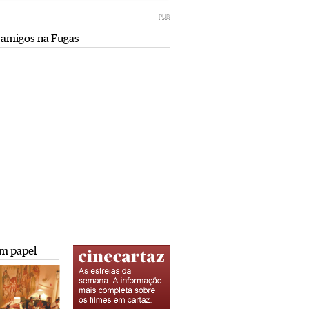
Miami retro (e sempre kitsch)
comunismo-capitalismo
PUB
Andreia Marques Pereira
Rui Barbosa Batista
 amigos na Fugas
Tiraspol: Misterioso beijo
Saïdia além da praia: da gruta do
comunismo-capitalismo
Camelo a Tafoughalt
Rui Barbosa Batista
Andreia Marques Pereira
A minha mais doce Transnístria
Rui Barbosa Batista
m papel