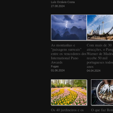
Luís Octávio Costa
27.08.2024
As montanhas e
Com mais de 30
"paisagens surreais"
atracções, o Par
entre os vencedores dos
Warner de Madri
International Pano
recebe 50 mil
Awards
portugueses todos
anos
Fugas
01.06.2024
04.04.2024
Os 40 jardineiros e os
O que faz Ro